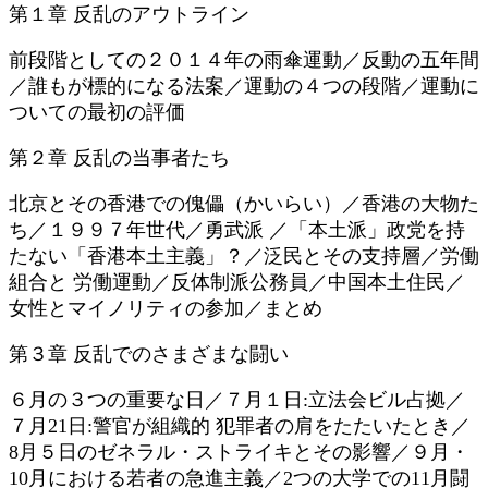
第１章 反乱のアウトライン
前段階としての２０１４年の雨傘運動／反動の五年間
／誰もが標的になる法案／運動の４つの段階／運動に
ついての最初の評価
第２章 反乱の当事者たち
北京とその香港での傀儡（かいらい）／香港の大物た
ち／１９９７年世代／勇武派 ／「本土派」政党を持
たない「香港本土主義」？／泛民とその支持層／労働
組合と 労働運動／反体制派公務員／中国本土住民／
女性とマイノリティの参加／まとめ
第３章 反乱でのさまざまな闘い
６月の３つの重要な日／７月１日:立法会ビル占拠／
７月21日:警官が組織的 犯罪者の肩をたたいたとき／
8月５日のゼネラル・ストライキとその影響／９月・
10月における若者の急進主義／2つの大学での11月闘