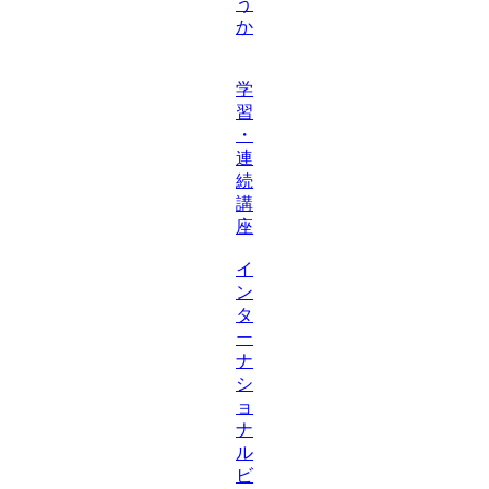
う
か
学
習
・
連
続
講
座
イ
ン
タ
ー
ナ
シ
ョ
ナ
ル
ビ