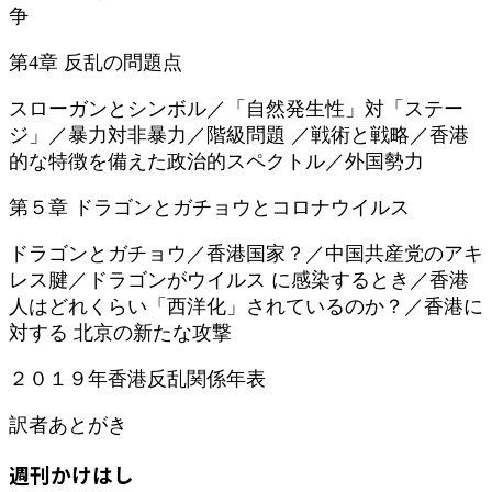
争
第4章 反乱の問題点
スローガンとシンボル／「自然発生性」対「ステー
ジ」／暴力対非暴力／階級問題 ／戦術と戦略／香港
的な特徴を備えた政治的スペクトル／外国勢力
第５章 ドラゴンとガチョウとコロナウイルス
ドラゴンとガチョウ／香港国家？／中国共産党のアキ
レス腱／ドラゴンがウイルス に感染するとき／香港
人はどれくらい「西洋化」されているのか？／香港に
対する 北京の新たな攻撃
２０１９年香港反乱関係年表
訳者あとがき
週刊かけはし