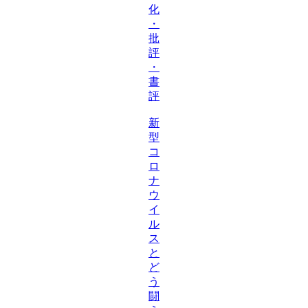
化
・
批
評
・
書
評
新
型
コ
ロ
ナ
ウ
イ
ル
ス
と
ど
う
闘