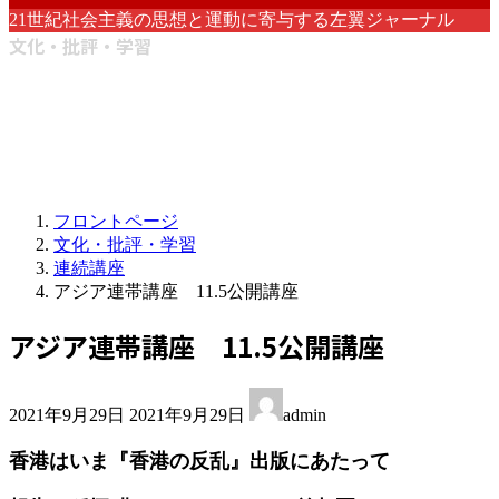
21世紀社会主義の思想と運動に寄与する左翼ジャーナル
文化・批評・学習
フロントページ
文化・批評・学習
連続講座
アジア連帯講座 11.5公開講座
アジア連帯講座 11.5公開講座
最
2021年9月29日
2021年9月29日
admin
終
更
香港はいま『香港の反乱』出版にあたって
新
日