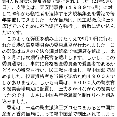
部4人も国安法違反容疑で逮捕されました（21年9月8
日）。支連会は、天安門事件（１９８９年6月）に対
して90年から犠牲者を追悼する大規模集会を香港で毎
年開催してきました。だが当局は、民主派徹底弾圧を
広げていくために不当逮捕を強行し、解散に追い込ん
だのです。
このような弾圧を積み上げたうえで9月19日に行わ
れた香港の選挙委員会の委員選挙が行われました。こ
の選挙は12月の立法会議員選挙で40議席を選出し、来
年３月には次期行政長官を選出します。しかし、この
委員選挙は、事前に資格審査委員会で愛国者であるか
どうかの審査を行い、民主派を排除し、親中国派で固
めました。投票資格者も当局が認めた約４９００人で
しかありません。しかも当局は、６０００人の警察官
を投票会場周辺に配置し、圧力をかけながらの投票だ
ったのです。まさに中国共産党翼賛体制作りへと踏み
込みました。
香港は、一連の民主派弾圧プロセスをみると中国共
産党と香港当局によって親中国派で制圧されてしまっ