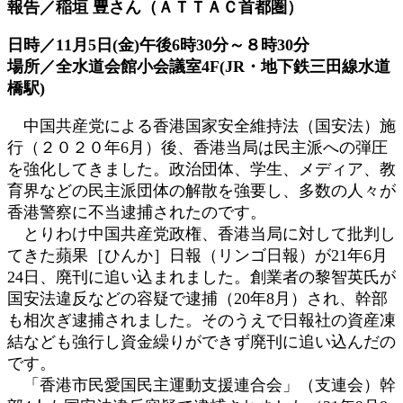
報告／稲垣 豊さん（ＡＴＴＡＣ首都圏）
時
:
日時／11月5日(金)午後6時30分～８時30分
場所／全水道会館小会議室4F(JR・地下鉄三田線水道
橋駅)
中国共産党による香港国家安全維持法（国安法）施
行（２０２０年6月）後、香港当局は民主派への弾圧
を強化してきました。政治団体、学生、メディア、教
育界などの民主派団体の解散を強要し、多数の人々が
香港警察に不当逮捕されたのです。
とりわけ中国共産党政権、香港当局に対して批判し
てきた蘋果［ひんか］日報（リンゴ日報）が21年6月
24日、廃刊に追い込まれました。創業者の黎智英氏が
国安法違反などの容疑で逮捕（20年8月）され、幹部
も相次ぎ逮捕されました。そのうえで日報社の資産凍
結なども強行し資金繰りができず廃刊に追い込んだの
です。
「香港市民愛国民主運動支援連合会」（支連会）幹