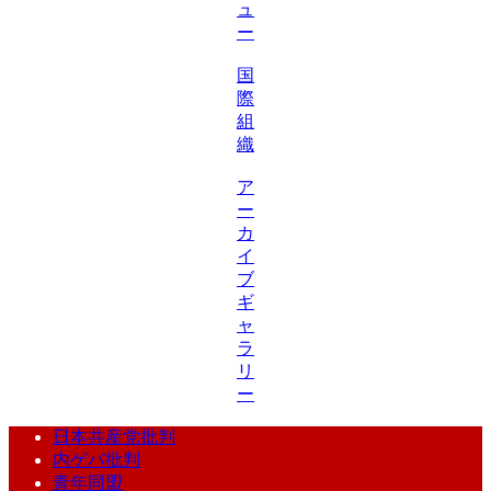
ュ
ー
国
際
組
織
ア
ー
カ
イ
ブ
ギ
ャ
ラ
リ
ー
日本共産党批判
内ゲバ批判
青年同盟