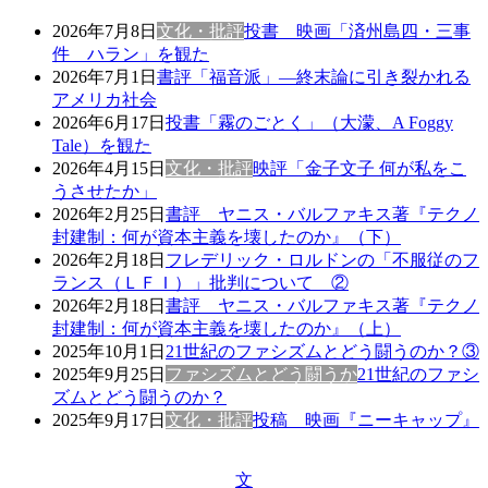
2026年7月8日
文化・批評
投書 映画「済州島四・三事
件 ハラン」を観た
2026年7月1日
書評「福音派」―終末論に引き裂かれる
アメリカ社会
2026年6月17日
投書「霧のごとく」（大濛、A Foggy
Tale）を観た
2026年4月15日
文化・批評
映評「金子文子 何が私をこ
うさせたか」
2026年2月25日
書評 ヤニス・バルファキス著『テクノ
封建制：何が資本主義を壊したのか』（下）
2026年2月18日
フレデリック・ロルドンの「不服従のフ
ランス（ＬＦＩ）」批判について ②
2026年2月18日
書評 ヤニス・バルファキス著『テクノ
封建制：何が資本主義を壊したのか』（上）
2025年10月1日
21世紀のファシズムとどう闘うのか？③
2025年9月25日
ファシズムとどう闘うか
21世紀のファシ
ズムとどう闘うのか？
2025年9月17日
文化・批評
投稿 映画『ニーキャップ』
文