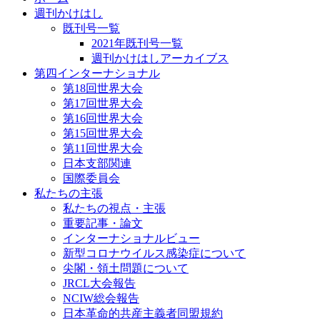
週刊かけはし
既刊号一覧
2021年既刊号一覧
週刊かけはしアーカイブス
第四インターナショナル
第18回世界大会
第17回世界大会
第16回世界大会
第15回世界大会
第11回世界大会
日本支部関連
国際委員会
私たちの主張
私たちの視点・主張
重要記事・論文
インターナショナルビュー
新型コロナウイルス感染症について
尖閣・領土問題について
JRCL大会報告
NCIW総会報告
日本革命的共産主義者同盟規約