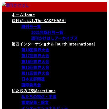
コ
ナ
ン
ビ
ホーム
Home
テ
ゲ
ン
ー
週刊かけはし
The KAKEHASHI
ツ
シ
既刊号一覧
へ
ョ
2021年既刊号一覧
ス
ン
週刊かけはしアーカイブス
キ
に
第四インターナショナル
Fourth International
ッ
移
第18回世界大会
プ
動
第17回世界大会
第16回世界大会
第15回世界大会
第11回世界大会
日本支部関連
国際委員会
私たちの主張
Assertions
私たちの視点・主張
重要記事・論文
インターナショナルビュー