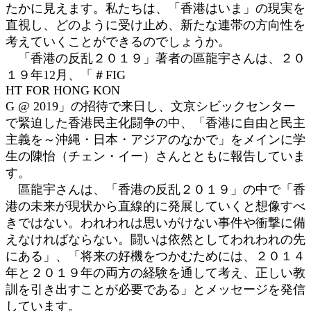
たかに見えます。私たちは、「香港はいま」の現実を
直視し、どのように受け止め、新たな連帯の方向性を
考えていくことができるのでしょうか。
「香港の反乱２０１９」著者の區龍宇さんは、２０
１９年12月、「＃FIG
HT FOR HONG KON
G @ 2019」の招待で来日し、文京シビックセンター
で緊迫した香港民主化闘争の中、「香港に自由と民主
主義を～沖縄・日本・アジアのなかで」をメインに学
生の陳怡（チェン・イー）さんとともに報告していま
す。
區龍宇さんは、「香港の反乱２０１９」の中で「香
港の未来が現状から直線的に発展していくと想像すべ
きではない。われわれは思いがけない事件や衝撃に備
えなければならない。闘いは依然としてわれわれの先
にある」、「将来の好機をつかむためには、２０１４
年と２０１９年の両方の経験を通して考え、正しい教
訓を引き出すことが必要である」とメッセージを発信
しています。