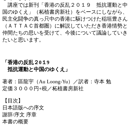
講座では新刊「香港の反乱２０１９ 抵抗運動と中
国のゆくえ」（柘植書房新社）をベースにしながら、
民主化闘争の真っ只中の香港に駆けつけた稲垣豊さん
（ＡＴＴＡＣ首都圏）に解説していただき香港情勢と
仲間たちの思いを受けて、今後について議論していき
たいと思います。
「香港の反乱２0１9
抵抗運動と中国のゆくえ」
著者：區龍宇（Au Loong-Yu）／訳者：寺本 勉
定価３０００円+税／柘植書房新社
【目次】
日本語版への序文
謝辞/序文 序章
本書の概要