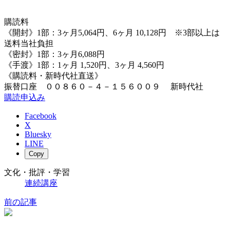
購読料
《開封》1部：3ヶ月5,064円、6ヶ月 10,128円 ※3部以上は
送料当社負担
《密封》1部：3ヶ月6,088円
《手渡》1部：1ヶ月 1,520円、3ヶ月 4,560円
《購読料・新時代社直送》
振替口座 ００８６０－４－１５６００９ 新時代社
購読申込み
Facebook
X
Bluesky
LINE
Copy
文化・批評・学習
連続講座
前の記事