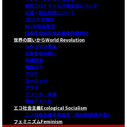
新型コロナウイルス感染症について
尖閣・領土問題について
JRCL大会報告
NCIW総会報告
日本革命的共産主義者同盟規約
世界の闘いから
World Revolution
ウクライナ特集
日本各地の闘い
沖縄闘争
韓国は今
アジア
ヨーロッパ
アラブ
アフリカ・中東
南北アメリカ
エコ社会主義
Ecological Socialism
エコ社会主義革命宣言〈第18回世界大会〉
フェミニズム
Feminism