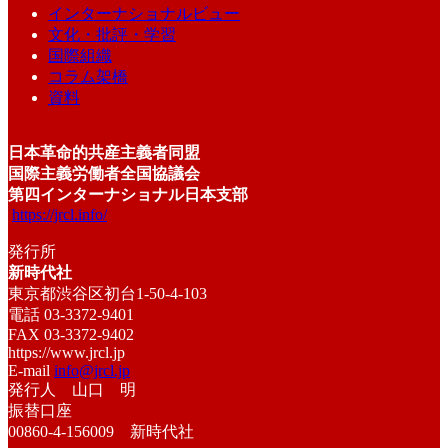
インターナショナルビュー
文化・批評・学習
国際組織
コラム架橋
資料
日本革命的共産主義者同盟
国際主義労働者全国協議会
第四インターナショナル日本支部
https://jrcl.info/
発行所
新時代社
東京都渋谷区初台1-50-4-103
電話 03-3372-9401
FAX 03-3372-9402
https://www.jrcl.jp
E-mail
info@jrcl.jp
発行人 山口 明
振替口座
00860-4-156009 新時代社