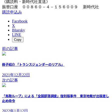
《購読料・新時代社直送》
振替口座 ００８６０－４－１５６００９ 新時代社
購読申込み
Facebook
X
Bluesky
LINE
Copy
前の記事
冊子紹介 「トランスジェンダーのリアル」
2021年12月22日
次の記事
「鳥取ループ」による「全国部落調査」復刻版事件 東京地裁が出版差し
止め命令
2022年1月12日