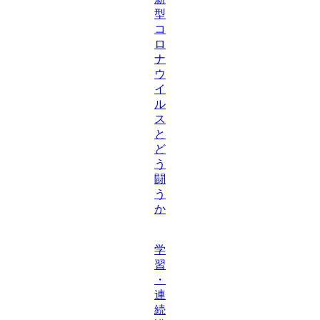
型
コ
ロ
ナ
ウ
イ
ル
ス
と
ど
う
闘
う
か
学
習
・
連
続