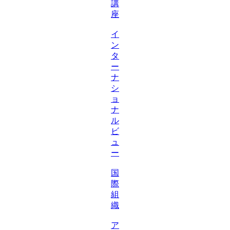
講
座
イ
ン
タ
ー
ナ
シ
ョ
ナ
ル
ビ
ュ
ー
国
際
組
織
ア