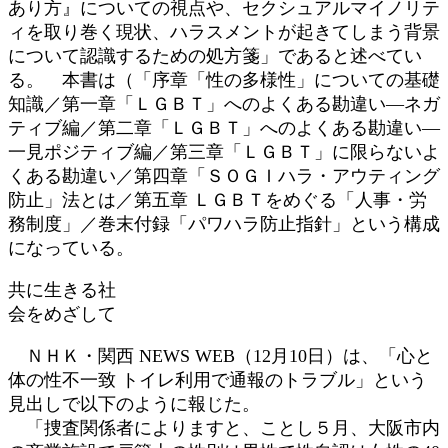
あり方』についての視点や、セクシュアルマイノリテ
ィを取り巻く現状、ハラスメントが起きてしまう背景
について認識するための処方箋」であると述べてい
る。 本書は（「序章「性の多様性」についての基礎
知識／第一章「ＬＧＢＴ」へのよくある勘違い―ネガ
ティブ編／第二章「ＬＧＢＴ」へのよくある勘違い―
一見ポジティブ編／第三章「ＬＧＢＴ」に限らないよ
くある勘違い／第四章「ＳＯＧＩハラ・アウティング
防止」法とは／第五章 ＬＧＢＴをめぐる「人事・労
務制度」／巻末付録「パワハラ防止指針」という構成
になっている。
共に生きる社
会をめざして
ＮＨＫ・関西 NEWS WEB（12月10日）は、「心と
体の性不一致 トイレ利用で通報のトラブル」という
見出しで以下のように報じた。
「捜査関係者によりますと、ことし５月、大阪市内