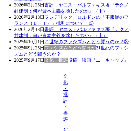
2026年2月25日
書評 ヤニス・バルファキス著『テクノ
封建制：何が資本主義を壊したのか』（下）
2026年2月18日
フレデリック・ロルドンの「不服従のフ
ランス（ＬＦＩ）」批判について ②
2026年2月18日
書評 ヤニス・バルファキス著『テクノ
封建制：何が資本主義を壊したのか』（上）
2025年10月1日
21世紀のファシズムとどう闘うのか？③
2025年9月25日
ファシズムとどう闘うか
21世紀のファシ
ズムとどう闘うのか？
2025年9月17日
文化・批評
投稿 映画『ニーキャップ』
文
化
・
批
評
・
書
評
新