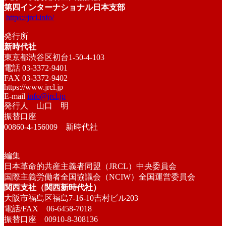
第四インターナショナル日本支部
https://jrcl.info/
発行所
新時代社
東京都渋谷区初台1-50-4-103
電話 03-3372-9401
FAX 03-3372-9402
https://www.jrcl.jp
E-mail
info@jrcl.jp
発行人 山口 明
振替口座
00860-4-156009 新時代社
編集
日本革命的共産主義者同盟（JRCL）中央委員会
国際主義労働者全国協議会（NCIW）全国運営委員会
関西支社（関西新時代社）
大阪市福島区福島7-16-10吉村ビル203
電話/FAX 06-6458-7018
振替口座 00910-8-308136