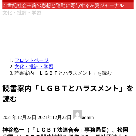
21世紀社会主義の思想と運動に寄与する左翼ジャーナル
文化・批評・学習
フロントページ
文化・批評・学習
読書案内「ＬＧＢＴとハラスメント」を読む
読書案内「ＬＧＢＴとハラスメント」を
読む
最
2021年12月22日
2021年12月22日
admin
終
更
神谷悠一（「ＬＧＢＴ法連合会」事務局長）、松岡
新