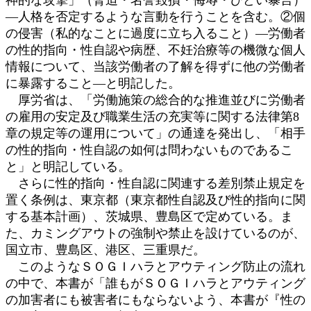
―人格を否定するような言動を行うことを含む。②個
の侵害（私的なことに過度に立ち入ること）―労働者
の性的指向・性自認や病歴、不妊治療等の機微な個人
情報について、当該労働者の了解を得ずに他の労働者
に暴露すること―と明記した。
厚労省は、「労働施策の総合的な推進並びに労働者
の雇用の安定及び職業生活の充実等に関する法律第8
章の規定等の運用について」の通達を発出し、「相手
の性的指向・性自認の如何は問わないものであるこ
と」と明記している。
さらに性的指向・性自認に関連する差別禁止規定を
置く条例は、東京都（東京都性自認及び性的指向に関
する基本計画）、茨城県、豊島区で定めている。ま
た、カミングアウトの強制や禁止を設けているのが、
国立市、豊島区、港区、三重県だ。
このようなＳＯＧＩハラとアウティング防止の流れ
の中で、本書が「誰もがＳＯＧＩハラとアウティング
の加害者にも被害者にもならないよう、本書が『性の