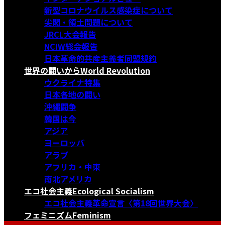
新型コロナウイルス感染症について
尖閣・領土問題について
JRCL大会報告
NCIW総会報告
日本革命的共産主義者同盟規約
世界の闘いから
World Revolution
ウクライナ特集
日本各地の闘い
沖縄闘争
韓国は今
アジア
ヨーロッパ
アラブ
アフリカ・中東
南北アメリカ
エコ社会主義
Ecological Socialism
エコ社会主義革命宣言〈第18回世界大会〉
フェミニズム
Feminism