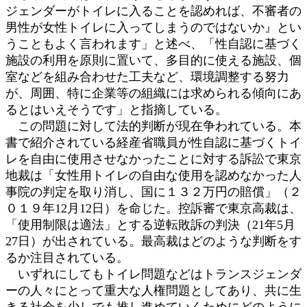
ジェンダーがトイレに入ることを認めれば、不審者の
男性が女性トイレに入ってしまうのではないか』とい
うこともよく言われます」と述べ、「性自認に基づく
施設の利用を原則に置いて、多目的に使える施設、個
室などを組み合わせた工夫など、環境調整する努力
が、周囲、特に企業等の組織には求められる傾向にあ
るとはいえそうです」と指摘している。
この問題に対して法的判断が現在争われている。本
書で紹介されている経産省職員が性自認に基づくトイ
レを自由に使用させなかったことに対する訴訟で東京
地裁は「女性用トイレの自由な使用を認めなかった人
事院の判定を取り消し、国に１３２万円の賠償」（２
０１９年12月12日）を命じた。控訴審で東京高裁は、
「使用制限は適法」とする逆転敗訴の判決（21年5月
27日）が出されている。最高裁はどのような判断をす
るか注目されている。
いずれにしてもトイレ問題などはトランスジェンダ
ーの人々にとって重大な人権問題としてあり、共に生
きる社会を少しでも推し進めていくためにどのように