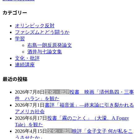
カテゴリー
オリンピック反対
ファシズムとどう闘うか
学習
右島一朗反原発論文
酒井与七論文集
文化・批評
連続講座
最近の投稿
2026年7月8日
文化・批評
投書 映画「済州島四・三事
件 ハラン」を観た
2026年7月1日
書評「福音派」―終末論に引き裂かれる
アメリカ社会
2026年6月17日
投書「霧のごとく」（大濛、A Foggy
Tale）を観た
2026年4月15日
文化・批評
映評「金子文子 何が私をこ
うさせたか」