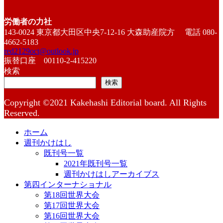
労働者の力社
143-0024 東京都大田区中央7-12-16 大森助産院方 電話 080-
4662-5183
red2129oct@outlook.jp
振替口座 00110-2-415220
検索
検索
Copyright ©2021 Kakehashi Editorial board. All Rights
Reserved.
ホーム
週刊かけはし
既刊号一覧
2021年既刊号一覧
週刊かけはしアーカイブス
第四インターナショナル
第18回世界大会
第17回世界大会
第16回世界大会