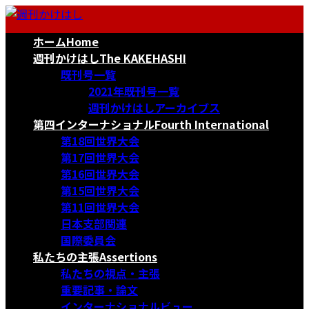
コ
ナ
ン
ビ
ホーム
Home
テ
ゲ
ン
ー
週刊かけはし
The KAKEHASHI
ツ
シ
既刊号一覧
へ
ョ
2021年既刊号一覧
ス
ン
週刊かけはしアーカイブス
キ
に
第四インターナショナル
Fourth International
ッ
移
第18回世界大会
プ
動
第17回世界大会
第16回世界大会
第15回世界大会
第11回世界大会
日本支部関連
国際委員会
私たちの主張
Assertions
私たちの視点・主張
重要記事・論文
インターナショナルビュー