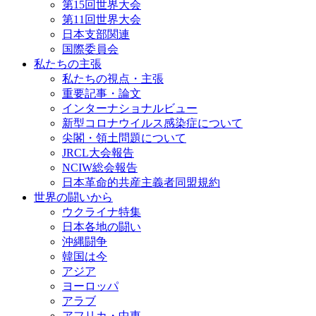
第15回世界大会
第11回世界大会
日本支部関連
国際委員会
私たちの主張
私たちの視点・主張
重要記事・論文
インターナショナルビュー
新型コロナウイルス感染症について
尖閣・領土問題について
JRCL大会報告
NCIW総会報告
日本革命的共産主義者同盟規約
世界の闘いから
ウクライナ特集
日本各地の闘い
沖縄闘争
韓国は今
アジア
ヨーロッパ
アラブ
アフリカ・中東