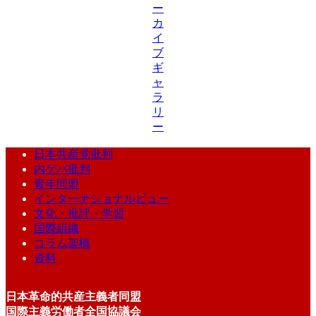
ー
カ
イ
ブ
ギ
ャ
ラ
リ
ー
日本共産党批判
内ゲバ批判
青年同盟
インターナショナルビュー
文化・批評・学習
国際組織
コラム架橋
資料
日本革命的共産主義者同盟
国際主義労働者全国協議会