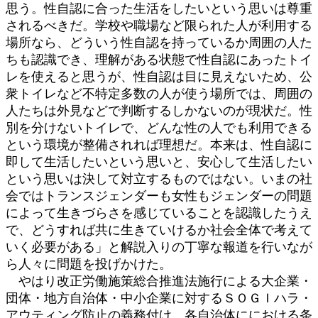
思う。性自認に合った生活をしたいという思いは尊重
されるべきだ。学校や職場など限られた人が利用する
場所なら、どういう性自認を持っているか周囲の人た
ちも認識でき、理解がある状態で性自認にあったトイ
レを使えると思うが、性自認は目に見えないため、公
衆トイレなど不特定多数の人が使う場所では、周囲の
人たちは外見などで判断するしかないのが現状だ。性
別を分けないトイレで、どんな性の人でも利用できる
という環境が整備されれば理想だ。本来は、性自認に
即して生活したいという思いと、安心して生活したい
という思いは決して対立するものではない。いまの社
会ではトランスジェンダーも女性もジェンダーの問題
によって生きづらさを感じていることを認識したうえ
で、どうすれば共に生きていけるか社会全体で考えて
いく必要がある」と解説入りの丁寧な報道を行いなが
ら人々に問題を投げかけた。
やはり改正労働施策総合推進法施行による大企業・
団体・地方自治体・中小企業に対するＳＯＧＩハラ・
アウティング防止の義務付け、各自治体ににおける条