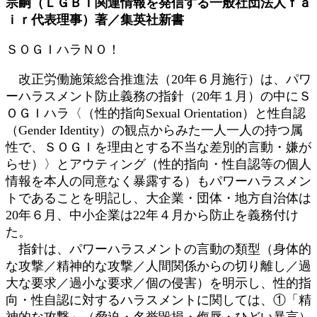
宗嗣（ＬＧＢＴ関連情報を発信する一般社団法人ｆａ
日
ｉｒ代表理事）著／集英社新書
時
:
ＳＯＧＩハラＮＯ！
改正労働施策総合推進法（20年６月施行）は、パワ
ーハラスメント防止義務の指針（20年１月）の中にＳ
ＯＧＩハラ〈（性的指向Sexual Orientation）と性自認
（Gender Identity）の観点からみた一人一人の持つ属
性で、ＳＯＧＩを理由とする不当な差別的言動・嫌が
らせ）〉とアウティング（性的指向・性自認等の個人
情報を本人の同意なく暴露する）もパワーハラスメン
トであることを明記し、大企業・団体・地方自治体は
20年６月、中小企業は22年４月から防止を義務付け
た。
指針は、パワーハラスメントの言動の類型（身体的
な攻撃／精神的な攻撃／人間関係からの切り離し／過
大な要求／過小な要求／個の侵害）を明示し、性的指
向・性自認に対するハラスメントに関しては、①「精
神的な攻撃」（脅迫・名誉毀損・侮辱・ひどい暴言）