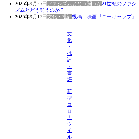
2025年9月25日
ファシズムとどう闘うか
21世紀のファシ
ズムとどう闘うのか？
2025年9月17日
文化・批評
投稿 映画『ニーキャップ』
文
化
・
批
評
・
書
評
新
型
コ
ロ
ナ
ウ
イ
ル