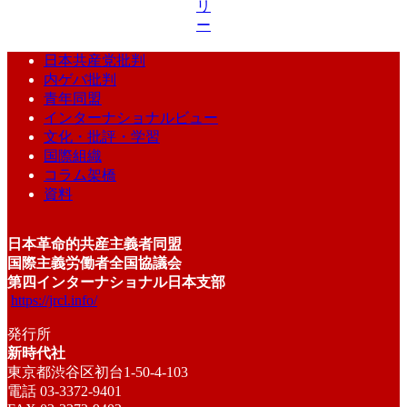
リ
ー
日本共産党批判
内ゲバ批判
青年同盟
インターナショナルビュー
文化・批評・学習
国際組織
コラム架橋
資料
日本革命的共産主義者同盟
国際主義労働者全国協議会
第四インターナショナル日本支部
https://jrcl.info/
発行所
新時代社
東京都渋谷区初台1-50-4-103
電話 03-3372-9401