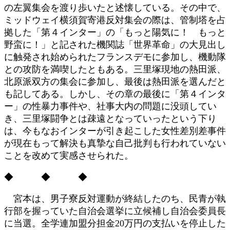
の左翼集会を渡り歩いたと述懐している。その中で、
ミッドウェイ横須賀寄港反対集会の際は、管制塔を占
拠した「第４インター」の「もっと陽気に！ もっと
野蛮に！」と記された機関誌「世界革命」の大見出し
に触発され始められたフランスデモに参加し、機動隊
との攻防を満喫したともある。三里塚現地の熱田派、
北原派双方の集会に参加し、最後は熱田派を選んだと
も記してある。しかし、その章の最後に「第４インタ
ー」の性暴力事件や、社事大内の問題に没頭してい
き、三里塚闘争とは疎遠となっていったという下り
は、今もなおインターが引き起こした女性差別差事件
が現在もって解決も真摯な自己批判も行われていない
ことを改めて実感させられた。
◆ ◆ ◆
宮本は、男子寮反対運動が終結したのち、民青が執
行部を握っていた自治会選挙に立候補し自治会委員長
に当選。全学連加盟分担金20万円の支払いを停止した