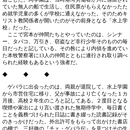
ていた無人の船で生活し、住民票がもらえなかったた
め就学児童の多くが学校に通えなかった。そのためキ
リスト教関係者が開いたのがその前身となる「水上学
校」だった。
ここで宮本が仲間たちとやっていたのは、シンナ
ー、タバコ、万引き、窃盗など非行少年そのものの毎
日だったと記している。その咎により内偵を進めてい
た本牧警察署に13人の仲間とともに連行され取り調べ
られた経験もあるという強者だ。
◆ ◆ ◆
ゲバラに出会ったのは、両親が退院して、水上学園
から市営住宅に移り、父が事故により亡くなった１カ
月後、高校２年生のころと記してある。２度目となる
喫煙や家出により言い渡された無期停学中、毎日書く
ことを義務づけられた日誌に書き綴った読書記録がそ
のきっかけだった。外出許可をもらって出かけた書店
の棚で、三好徹の『チェ・ゲバラ伝』を見つけその生