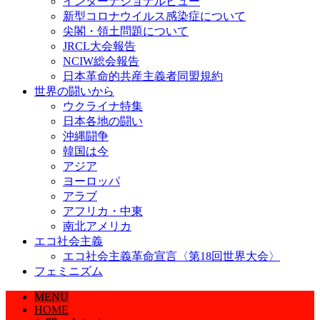
インターナショナルビュー
新型コロナウイルス感染症について
尖閣・領土問題について
JRCL大会報告
NCIW総会報告
日本革命的共産主義者同盟規約
世界の闘いから
ウクライナ特集
日本各地の闘い
沖縄闘争
韓国は今
アジア
ヨーロッパ
アラブ
アフリカ・中東
南北アメリカ
エコ社会主義
エコ社会主義革命宣言〈第18回世界大会〉
フェミニズム
MENU
HOME