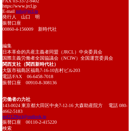
FAX 03-3372-9402
https://www.jrcl.jp
E-mail
info@jrcl.jp
発行人 山口 明
振替口座
00860-4-156009 新時代社
編集
日本革命的共産主義者同盟（JRCL）中央委員会
国際主義労働者全国協議会（NCIW）全国運営委員会
関西支社（関西新時代社）
大阪市福島区福島7-16-10吉村ビル203
電話/FAX 06-6458-7018
振替口座 00910-8-308136
労働者の力社
143-0024 東京都大田区中央7-12-16 大森助産院方 電話 080-
4662-5183
red2129oct@outlook.jp
振替口座 00110-2-415220
検索