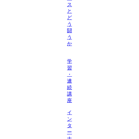
ス
と
ど
う
闘
う
か
学
習
・
連
続
講
座
イ
ン
タ
ー
ナ