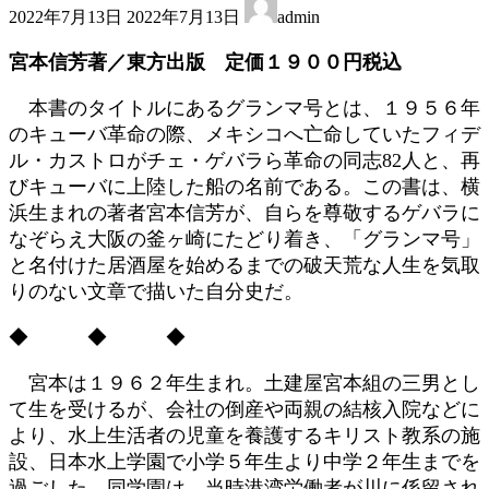
2022年7月13日
2022年7月13日
admin
終
更
宮本信芳著／東方出版 定価１９００円税込
新
日
本書のタイトルにあるグランマ号とは、１９５６年
時
のキューバ革命の際、メキシコへ亡命していたフィデ
:
ル・カストロがチェ・ゲバラら革命の同志82人と、再
びキューバに上陸した船の名前である。この書は、横
浜生まれの著者宮本信芳が、自らを尊敬するゲバラに
なぞらえ大阪の釜ヶ崎にたどり着き、「グランマ号」
と名付けた居酒屋を始めるまでの破天荒な人生を気取
りのない文章で描いた自分史だ。
◆ ◆ ◆
宮本は１９６２年生まれ。土建屋宮本組の三男とし
て生を受けるが、会社の倒産や両親の結核入院などに
より、水上生活者の児童を養護するキリスト教系の施
設、日本水上学園で小学５年生より中学２年生までを
過ごした。同学園は、当時港湾労働者が川に係留され