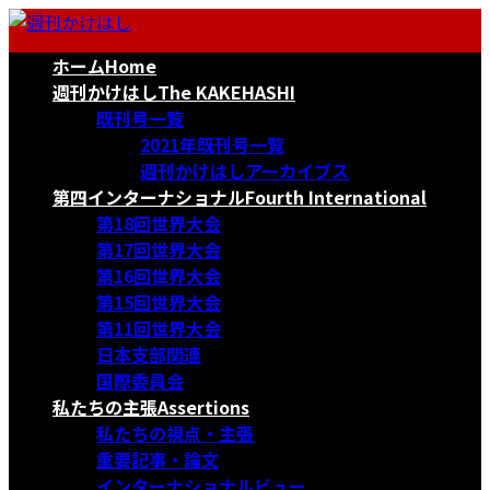
コ
ナ
ン
ビ
ホーム
Home
テ
ゲ
ン
ー
週刊かけはし
The KAKEHASHI
ツ
シ
既刊号一覧
へ
ョ
2021年既刊号一覧
ス
ン
週刊かけはしアーカイブス
キ
に
第四インターナショナル
Fourth International
ッ
移
第18回世界大会
プ
動
第17回世界大会
第16回世界大会
第15回世界大会
第11回世界大会
日本支部関連
国際委員会
私たちの主張
Assertions
私たちの視点・主張
重要記事・論文
インターナショナルビュー