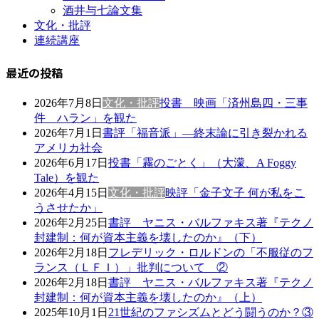
酒井与七論文集
文化・批評
連続講座
最近の投稿
2026年7月8日
文化・批評
投書 映画「済州島四・三事
件 ハラン」を観た
2026年7月1日
書評「福音派」―終末論に引き裂かれる
アメリカ社会
2026年6月17日
投書「霧のごとく」（大濛、A Foggy
Tale）を観た
2026年4月15日
文化・批評
映評「金子文子 何が私をこ
うさせたか」
2026年2月25日
書評 ヤニス・バルファキス著『テクノ
封建制：何が資本主義を壊したのか』（下）
2026年2月18日
フレデリック・ロルドンの「不服従のフ
ランス（ＬＦＩ）」批判について ②
2026年2月18日
書評 ヤニス・バルファキス著『テクノ
封建制：何が資本主義を壊したのか』（上）
2025年10月1日
21世紀のファシズムとどう闘うのか？③