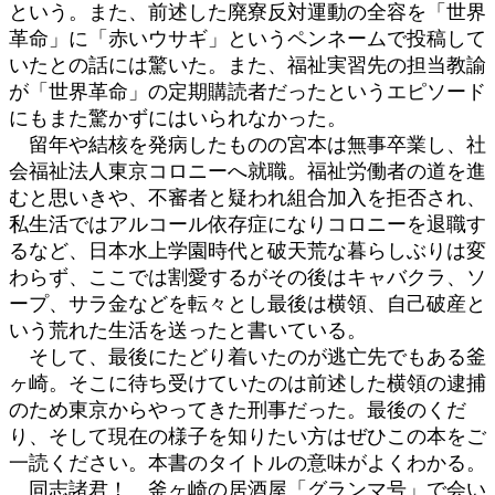
という。また、前述した廃寮反対運動の全容を「世界
革命」に「赤いウサギ」というペンネームで投稿して
いたとの話には驚いた。また、福祉実習先の担当教諭
が「世界革命」の定期購読者だったというエピソード
にもまた驚かずにはいられなかった。
留年や結核を発病したものの宮本は無事卒業し、社
会福祉法人東京コロニーへ就職。福祉労働者の道を進
むと思いきや、不審者と疑われ組合加入を拒否され、
私生活ではアルコール依存症になりコロニーを退職す
るなど、日本水上学園時代と破天荒な暮らしぶりは変
わらず、ここでは割愛するがその後はキャバクラ、ソ
ープ、サラ金などを転々とし最後は横領、自己破産と
いう荒れた生活を送ったと書いている。
そして、最後にたどり着いたのが逃亡先でもある釜
ヶ崎。そこに待ち受けていたのは前述した横領の逮捕
のため東京からやってきた刑事だった。最後のくだ
り、そして現在の様子を知りたい方はぜひこの本をご
一読ください。本書のタイトルの意味がよくわかる。
同志諸君！ 釜ヶ崎の居酒屋「グランマ号」で会い