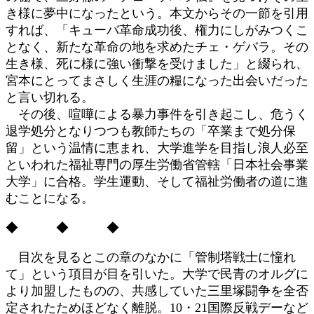
き様に夢中になったという。本文からその一節を引用
すれば、「キューバ革命成功後、権力にしがみつくこ
となく、新たな革命の地を求めたチェ・ゲバラ。その
生き様、死に様に強い衝撃を受けました」と綴られ、
宮本にとってまさしく生涯の糧になった出会いだった
と言い切れる。
その後、喧嘩による暴力事件を引き起こし、危うく
退学処分となりつつも教師たちの「卒業まで処分保
留」という温情に恵まれ、大学進学を目指し浪人必至
といわれた福祉専門の厚生労働省管轄「日本社会事業
大学」に合格。学生運動、そして福祉労働者の道に進
むことになる。
◆ ◆ ◆
目次を見るとこの章のなかに「管制塔戦士に憧れ
て」という項目が目を引いた。大学で民青のオルグに
より加盟したものの、共感していた三里塚闘争を全否
定されたためほどなく離脱。10・21国際反戦デーなど