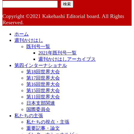
検索
Copyright ©2021 Kakehashi Editorial board. All Rights
Reserved.
ホーム
週刊かけはし
既刊号一覧
2021年既刊号一覧
週刊かけはしアーカイブス
第四インターナショナル
第18回世界大会
第17回世界大会
第16回世界大会
第15回世界大会
第11回世界大会
日本支部関連
国際委員会
私たちの主張
私たちの視点・主張
重要記事・論文