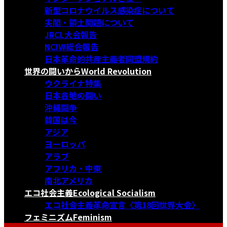
新型コロナウイルス感染症について
尖閣・領土問題について
JRCL大会報告
NCIW総会報告
日本革命的共産主義者同盟規約
世界の闘いから
World Revolution
ウクライナ特集
日本各地の闘い
沖縄闘争
韓国は今
アジア
ヨーロッパ
アラブ
アフリカ・中東
南北アメリカ
エコ社会主義
Ecological Socialism
エコ社会主義革命宣言〈第18回世界大会〉
フェミニズム
Feminism