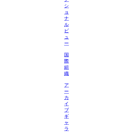
シ
ョ
ナ
ル
ビ
ュ
ー
国
際
組
織
ア
ー
カ
イ
ブ
ギ
ャ
ラ