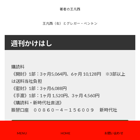
著者の王凡西
王凡西（右）とグレガー・ベントン
週刊かけはし
購読料
《開封》1部：3ヶ月5,064円、6ヶ月 10,128円 ※3部以上
は送料当社負担
《密封》1部：3ヶ月6,088円
《手渡》1部：1ヶ月 1,520円、3ヶ月 4,560円
《購読料・新時代社直送》
振替口座 ００８６０－４－１５６００９ 新時代社
購読申込み
MENU
HOME
お問い合わせ