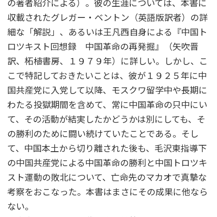
の著者紹介による）。彼の生涯については、本書に
収載されたグレガー・ベントン（英語版訳者）の詳
細な「解説」、あるいは王凡西自身による『中国ト
ロツキスト回想録 中国革命の再発掘』（矢吹晋
訳、柘植書房、１９７９年）に詳しい。しかし、こ
こで特記しておきたいことは、彼が１９２５年に中
国共産党に入党して以降、モスクワ留学中や長期に
わたる投獄期間を含めて、常に中国革命の只中にい
て、その活動が結実したかどうかは別にしても、そ
の勝利のために闘い続けていたことである。そし
て、中国本土から切り離された後も、毛沢東指導下
の中国共産党による中国革命の勝利と中国トロツキ
スト運動の敗北について、亡命先のマカオで真摯な
考察をおこなった。本書はまさにその成果に他なら
ない。