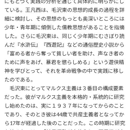
にもとづく実践の分析を通じて具体的に明らかにし
ている。王凡西は、毛沢東の思想的成長の過程を詳
細に検討し、その思想のもっとも奥深いところには
少年・青年期に傾倒した儒教思想があることを指摘
した。さらに毛沢東は、同じく少年期にむさぼり読
んだ『水滸伝』『西遊記』などの通俗歴史小説から
「富める者から奪って貧しい者を助け、声なき者の
ために声をあげ、暴君を懲らしめる」という遊侠精
神を学びとって、それを革命戦争の中で実践に移し
たのである。
毛沢東にとってマルクス主義は３番目の構成要素
だった。彼がマルクス主義を本格的・系統的に研究
し始めたのは、実に１９３７年になってからのこと
であり、そのとき彼は44歳で共産主義者となってか
ら17年が経過した後のことだった。この時期に研究