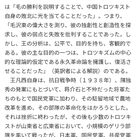
は「毛の勝利を説明することで、中国トロツキスト
自身の敗北に光を当てることだった」。つまり、
「毛沢東の偉大さを測り、彼の独創性と創造性を探
求し、彼の弱点と失敗を批判することであった。し
かし、王の分析は、公平で、目的を持ち、客観的で
ある。彼の主な目的の一つは、トロツキズムの中心
的な理論的仮定である永久革命論を擁護し、復活さ
せることだった」（英訳者による解説）のである。
王凡西自身は、抗日戦争時（１９３８年）、陳独
秀の発案にもとづいて、蒋介石と不仲だった将軍た
ちのもとで国民党軍に加わり、その駐留地域で農地
改革を進め、その部隊の革命化をはかろうとした。
それは挫折に終わったが、その後も少数のトロツキ
ストが山東省と広東省において、小規模のゲリラ部
隊を率いて戦ったが、日本軍、国民党軍、共産党軍