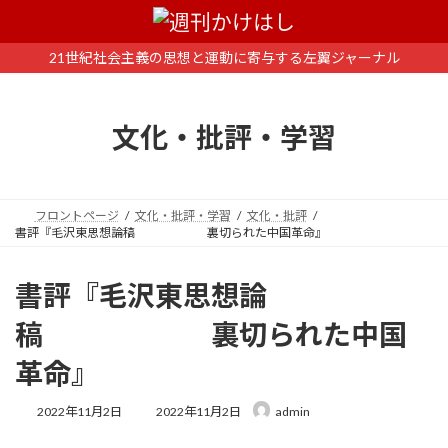
コ
ナ
ン
ビ
テ
ゲ
21世紀社会主義の思想と運動に寄与する左翼ジャーナル
ン
ー
ツ
シ
へ
ョ
文化・批評・学習
ス
ン
キ
に
ッ
移
プ
動
フロントページ
文化・批評・学習
文化・批評
書評『毛沢東思想論稿 裏切られた中国革命』
書評『毛沢東思想論
稿 裏切られた中国
革命』
最
2022年11月2日
2022年11月2日
admin
終
更