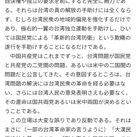
自決権や独立の要求を前にすると完全に無力であ
る。それらは台湾の真の解放の手助けには全くなら
ず、むしろ台湾民衆の地域的偏見を強化するだけで
あり、極右的一翼の台湾独立運動を手助けし、ひい
ては国民党による「革新的台湾防衛」という欺瞞の
遂行を手助けすることになるだけである。
中国共産党はこれまでずっと、台湾問題が国民党
と共産党の二党間の問題、あるいは米中の二国間の
問題だと公言してきた。その意図するところは、台
湾問題の解決には台湾民衆の革命を経る必要はな
い、さらには台湾人民の意見表明さえも必要なく、
その運命は国共両党あるいは米中両国が決めるとい
うことである。
この立場は大変な誤りであり反動である。それは
まさに（一部の台湾革命家の言うように）「大漢民