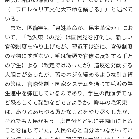
制度に相応の懲罰を与えることになるだけだろう』
（「プロレタリア文化大革命を論じる」）と述べて
いる。
また、區龍宇も「易姓革命か、民主革命か」にお
いて、「毛沢東（の党）は国民党を打倒し、新しい
官僚制度を作り上げたが、習近平は逆に、官僚制度
の産物にすぎない。毛は街頭で官僚に反対する千万
の学生による（欽定ではあったが）造反を発動する
大胆さがあったが、習のネジを締めるような引き締
め策は、官僚体制・国家システムを通じて毛派の学
生連中を弾圧しているのであり、学生の街頭デモな
ど恐ろしくて発動などできようか。晩年の毛沢東
は、ありとあらゆる愚かなことをやり尽くしたが、
それでも人民がもう一度自分とともに井崗山に上る
ことを信じていた。人民の心と自分はつながってい