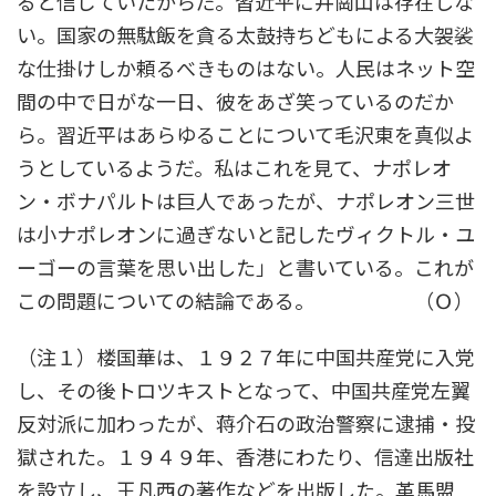
ると信じていたからだ。習近平に井崗山は存在しな
い。国家の無駄飯を貪る太鼓持ちどもによる大袈裟
な仕掛けしか頼るべきものはない。人民はネット空
間の中で日がな一日、彼をあざ笑っているのだか
ら。習近平はあらゆることについて毛沢東を真似よ
うとしているようだ。私はこれを見て、ナポレオ
ン・ボナパルトは巨人であったが、ナポレオン三世
は小ナポレオンに過ぎないと記したヴィクトル・ユ
ーゴーの言葉を思い出した」と書いている。これが
この問題についての結論である。 （Ｏ）
（注１）楼国華は、１９２７年に中国共産党に入党
し、その後トロツキストとなって、中国共産党左翼
反対派に加わったが、蒋介石の政治警察に逮捕・投
獄された。１９４９年、香港にわたり、信達出版社
を設立し、王凡西の著作などを出版した。革馬盟