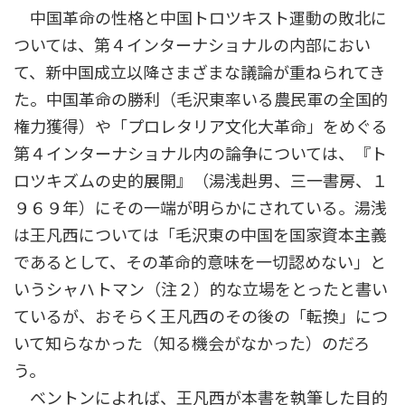
中国革命の性格と中国トロツキスト運動の敗北に
ついては、第４インターナショナルの内部におい
て、新中国成立以降さまざまな議論が重ねられてき
た。中国革命の勝利（毛沢東率いる農民軍の全国的
権力獲得）や「プロレタリア文化大革命」をめぐる
第４インターナショナル内の論争については、『ト
ロツキズムの史的展開』（湯浅赳男、三一書房、１
９６９年）にその一端が明らかにされている。湯浅
は王凡西については「毛沢東の中国を国家資本主義
であるとして、その革命的意味を一切認めない」と
いうシャハトマン（注２）的な立場をとったと書い
ているが、おそらく王凡西のその後の「転換」につ
いて知らなかった（知る機会がなかった）のだろ
う。
ベントンによれば、王凡西が本書を執筆した目的