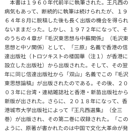
本書は１９６０年代前半に執筆された。王凡西の
病気もあって、断続的に執筆は続けられたが、１９
６４年８月に脱稿した後も長く出版の機会を得られ
ないままだった。しかし、１９７２年になって、そ
のうちの４章が『毛沢東思想与中蘇関係』（毛沢東
思想と中ソ関係）として、「三原」名義で香港の信
達出版社（トロツキストの楼国華（注１）が香港に
設立した出版社）から出版された。そして、その翌
年に同じ信達出版社から「双山」名義でこの『毛沢
東思想論稿』が出版されたのである。その後、２０
０３年に台湾・連結雑誌社と香港・新苗出版社から
新版が出された。さらに、２０１８年になって、香
港城市大学出版社によって『王凡西選集』（全三
巻）が出版され、その第二巻に収録された。「この
ように、原著が書かれたのは中国で文化大革命が発