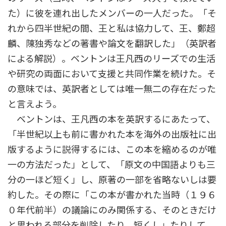
た）に彼を連れ出したメンバーの一人だった。「そ
れから四半世紀の間、王と私は協力して、王、鄭超
麟、陳独秀などの著書や論文を翻訳した」（英訳者
による解説）。ベントンは王凡西のリーズでの生活
や研究の両面において支援と共同作業を続けた。そ
の意味では、英訳者としては唯一無二の存在だった
と言えよう。
ベントンは、王凡西の本を英訳するにあたって、
「半世紀以上も前に書かれた本を海外の出版社に出
版するように説得するには、この本を縮めるのが唯
一の方法だった」として、「原文の中国語よりも三
分の一ほど短く」し、原著の一部を省略ないしは要
約した。その際に「この本が書かれた当時（１９６
０年代前半）の議論にのみ関係する、そのときだけ
と思われる部分を削除したり、短くし」たりして、