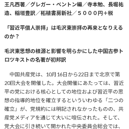
王凡西著／グレガー・ベントン編／寺本勉、長堀祐
新
日
造、稲垣豊訳／柘植書房新社／５０００円＋税
時
:
「習近平個人崇拝」は毛沢東崇拝の再来となりえる
のか？
毛沢東思想の根源と影響を明らかにした中国古参ト
ロツキストの名著が初邦訳
中国共産党は、10月16日から22日まで北京で第
20回大会を開催した。大会開催にあたっては、習近
平の党における核心としての地位および習近平の思
想の指導的地位を確立するといういわゆる「二つの
確立」が、党規約には明記されなかったものの、共
産党メディアを通じて大いに喧伝された。そして、
党大会に引き続いて開かれた中央委員会総会では、