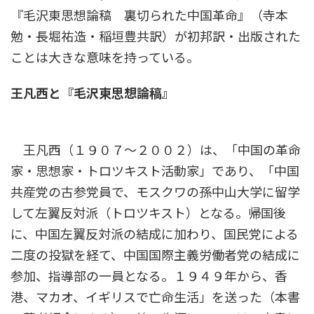
『毛沢東思想論稿 裏切られた中国革命』（寺本
勉・長堀祐造・稲垣豊共訳）が初邦訳・出版された
ことは大きな意味を持っている。
王凡西と『毛沢東思想論稿』
王凡西（１９０７〜２００２）は、「中国の革命
家・思想家・トロツキスト活動家」であり、「中国
共産党の古参党員で、モスクワの孫中山大学に留学
して左翼反対派（トロツキスト）となる。帰国後
に、中国左翼反対派の結成に加わり、国民党による
二度の投獄を経て、中国国際主義労働者党の結成に
参加、指導部の一員となる。１９４９年から、香
港、マカオ、イギリスで亡命生活」を送った（本書