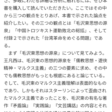
さ、多岐にわたる詳細な分析に触れるには、ぜひ本
書を購入して読んでいただきたい。ここではその中
から三つの観点をとりあげ、本書で示された論点を
紹介したい。その三つの観点とは「毛沢東思想の源
泉」「中国トロツキスト運動敗北の総括」、そして
付録２で示された「台湾革命をめぐる問題」であ
る。
まず「毛沢東思想の源泉」について見てみよう。
王凡西は、毛沢東の思想的源泉を「儒教思想・遊侠
精神・マルクス主義」の三つの要素に求め、その中
でも儒教思想がもっとも根底にあると論じている。
そして、毛沢東のマルクス主義理解は表面的なもの
であり、しかもそれはスターリンによって歪曲され
たマルクス主義であったことを、毛沢東の有名な著
作『矛盾論』『実践論』『文芸講話』の内容とそれ