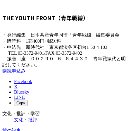
THE YOUTH FRONT（青年戦線）
・発行編集 日本共産青年同盟「青年戦線」編集委員会
・購読料 1部400円+郵送料
・申込先 新時代社 東京都渋谷区初台1-50-4-103
TEL 03-3372-9401/FAX 03-3372-9402
振替口座 ００２９０─６─６４４３０ 青年戦線代と明
記してください。
購読申込み
Facebook
X
Bluesky
LINE
Copy
文化・批評・学習
文化・批評
前の記事