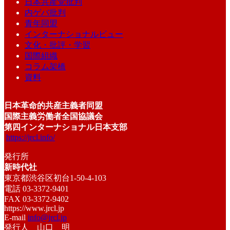
日本共産党批判
内ゲバ批判
青年同盟
インターナショナルビュー
文化・批評・学習
国際組織
コラム架橋
資料
日本革命的共産主義者同盟
国際主義労働者全国協議会
第四インターナショナル日本支部
https://jrcl.info/
発行所
新時代社
東京都渋谷区初台1-50-4-103
電話 03-3372-9401
FAX 03-3372-9402
https://www.jrcl.jp
E-mail
info@jrcl.jp
発行人 山口 明