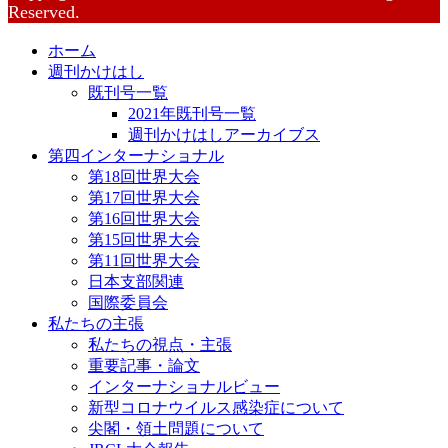
Reserved.
ホーム
週刊かけはし
既刊号一覧
2021年既刊号一覧
週刊かけはしアーカイブス
第四インターナショナル
第18回世界大会
第17回世界大会
第16回世界大会
第15回世界大会
第11回世界大会
日本支部関連
国際委員会
私たちの主張
私たちの視点・主張
重要記事・論文
インターナショナルビュー
新型コロナウイルス感染症について
尖閣・領土問題について