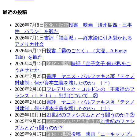
最近の投稿
2026年7月8日
文化・批評
投書 映画「済州島四・三事
件 ハラン」を観た
2026年7月1日
書評「福音派」―終末論に引き裂かれる
アメリカ社会
2026年6月17日
投書「霧のごとく」（大濛、A Foggy
Tale）を観た
2026年4月15日
文化・批評
映評「金子文子 何が私をこ
うさせたか」
2026年2月25日
書評 ヤニス・バルファキス著『テクノ
封建制：何が資本主義を壊したのか』（下）
2026年2月18日
フレデリック・ロルドンの「不服従のフ
ランス（ＬＦＩ）」批判について ②
2026年2月18日
書評 ヤニス・バルファキス著『テクノ
封建制：何が資本主義を壊したのか』（上）
2025年10月1日
21世紀のファシズムとどう闘うのか？③
2025年9月25日
ファシズムとどう闘うか
21世紀のファシ
ズムとどう闘うのか？
2025年9月17日
文化・批評
投稿 映画『ニーキャップ』