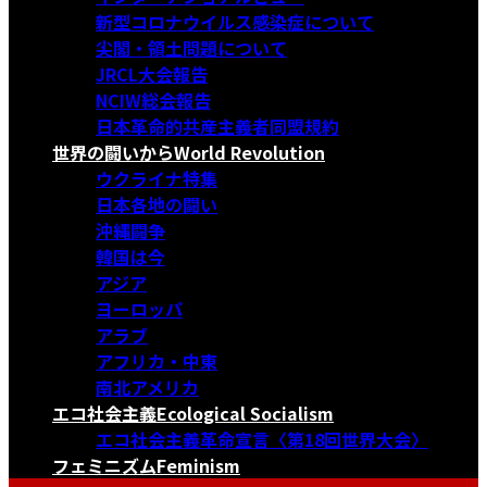
新型コロナウイルス感染症について
尖閣・領土問題について
JRCL大会報告
NCIW総会報告
日本革命的共産主義者同盟規約
世界の闘いから
World Revolution
ウクライナ特集
日本各地の闘い
沖縄闘争
韓国は今
アジア
ヨーロッパ
アラブ
アフリカ・中東
南北アメリカ
エコ社会主義
Ecological Socialism
エコ社会主義革命宣言〈第18回世界大会〉
フェミニズム
Feminism