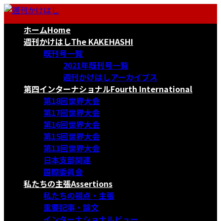
コ
ナ
ン
ビ
ホーム
Home
テ
ゲ
ン
ー
週刊かけはし
The KAKEHASHI
ツ
シ
既刊号一覧
へ
ョ
2021年既刊号一覧
ス
ン
週刊かけはしアーカイブス
キ
に
第四インターナショナル
Fourth International
ッ
移
第18回世界大会
プ
動
第17回世界大会
第16回世界大会
第15回世界大会
第11回世界大会
日本支部関連
国際委員会
私たちの主張
Assertions
私たちの視点・主張
重要記事・論文
インターナショナルビュー