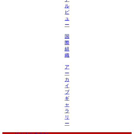
ル
ビ
ュ
ー
国
際
組
織
ア
ー
カ
イ
ブ
ギ
ャ
ラ
リ
ー