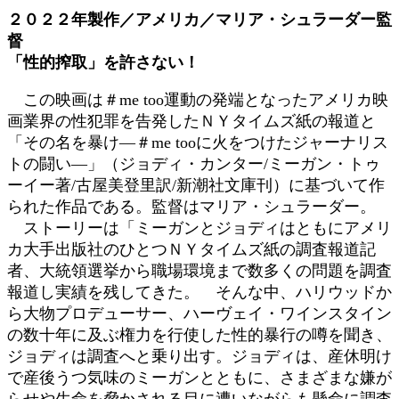
更
２０２２年製作／アメリカ／マリア・シュラーダー監
新
督
日
「性的搾取」を許さない！
時
:
この映画は＃me too運動の発端となったアメリカ映
画業界の性犯罪を告発したＮＹタイムズ紙の報道と
「その名を暴け―＃me tooに火をつけたジャーナリス
トの闘い―」（ジョディ・カンター/ミーガン・トゥ
ーイー著/古屋美登里訳/新潮社文庫刊）に基づいて作
られた作品である。監督はマリア・シュラーダー。
ストーリーは「ミーガンとジョディはともにアメリ
カ大手出版社のひとつＮＹタイムズ紙の調査報道記
者、大統領選挙から職場環境まで数多くの問題を調査
報道し実績を残してきた。 そんな中、ハリウッドか
ら大物プロデューサー、ハーヴェイ・ワインスタイン
の数十年に及ぶ権力を行使した性的暴行の噂を聞き、
ジョディは調査へと乗り出す。ジョディは、産休明け
で産後うつ気味のミーガンとともに、さまざまな嫌が
らせや生命を脅かされる目に遭いながらも懸命に調査