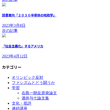
読書案内「２０３０半導体の地政学」
2023年3月8日
次の記事
「社会主義化」するアメリカ
2023年4月12日
カテゴリー
オリンピック反対
ファシズムとどう闘うか
学習
右島一朗反原発論文
酒井与七論文集
文化・批評
連続講座