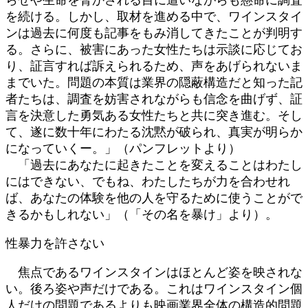
を続ける。しかし、取材を進める中で、ワインスタイ
ンは過去に何度も記事をもみ消してきたことが判明す
る。さらに、被害にあった女性たちは示談に応じてお
り、証言すれば訴えられるため、声をあげられないま
までいた。問題の本質は業界の隠蔽構造だと知った記
者たちは、調査を妨害されながらも信念を曲げず、証
言を決意した勇気ある女性たちと共に突き進む。そし
て、遂に数十年にわたる沈黙が破られ、真実が明らか
になっていくー。」（パンフレットより）
「過去にあなたに起きたことを変えることはわたし
にはできない、でもね、わたしたちが力を合わせれ
ば、あなたの体験を他の人を守るために使うことがで
きるかもしれない」（「その名を暴け」より）。
性暴力を許さない
焦点であるワインスタインはほとんど姿を映されな
い。後ろ姿や声だけである。これはワインスタイン個
人だけの問題であるよりも映画業界全体の構造的問題