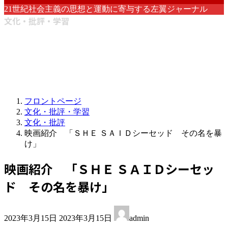
21世紀社会主義の思想と運動に寄与する左翼ジャーナル
文化・批評・学習
フロントページ
文化・批評・学習
文化・批評
映画紹介 「ＳＨＥ ＳＡＩＤシーセッド その名を暴
け」
映画紹介 「ＳＨＥ ＳＡＩＤシーセッ
ド その名を暴け」
最
2023年3月15日
2023年3月15日
admin
終