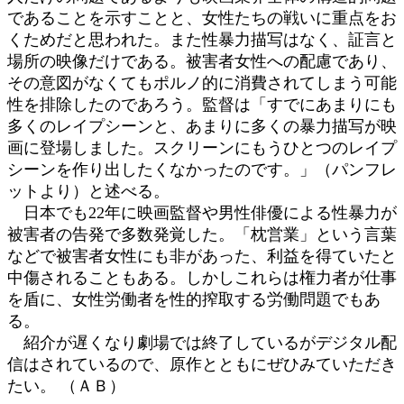
であることを示すことと、女性たちの戦いに重点をお
くためだと思われた。また性暴力描写はなく、証言と
場所の映像だけである。被害者女性への配慮であり、
その意図がなくてもポルノ的に消費されてしまう可能
性を排除したのであろう。監督は「すでにあまりにも
多くのレイプシーンと、あまりに多くの暴力描写が映
画に登場しました。スクリーンにもうひとつのレイプ
シーンを作り出したくなかったのです。」（パンフレ
ットより）と述べる。
日本でも22年に映画監督や男性俳優による性暴力が
被害者の告発で多数発覚した。「枕営業」という言葉
などで被害者女性にも非があった、利益を得ていたと
中傷されることもある。しかしこれらは権力者が仕事
を盾に、女性労働者を性的搾取する労働問題でもあ
る。
紹介が遅くなり劇場では終了しているがデジタル配
信はされているので、原作とともにぜひみていただき
たい。 （ＡＢ）