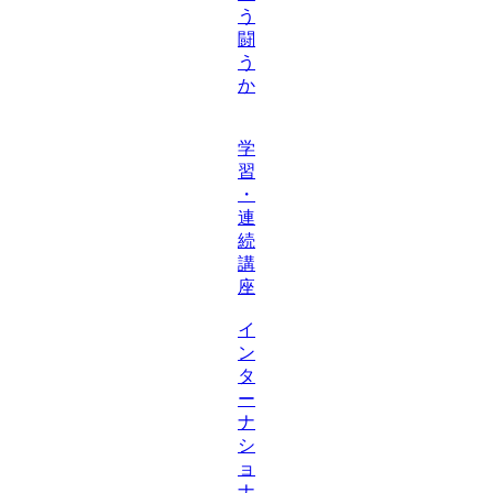
う
闘
う
か
学
習
・
連
続
講
座
イ
ン
タ
ー
ナ
シ
ョ
ナ