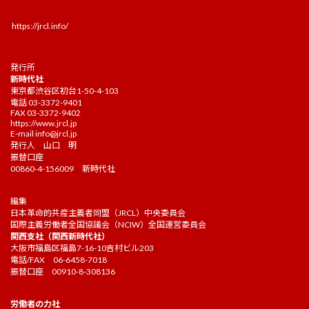
https://jrcl.info/
発行所
新時代社
東京都渋谷区初台1-50-4-103
電話 03-3372-9401
FAX 03-3372-9402
https://www.jrcl.jp
E-mail
info@jrcl.jp
発行人 山口 明
振替口座
00860-4-156009 新時代社
編集
日本革命的共産主義者同盟（JRCL）中央委員会
国際主義労働者全国協議会（NCIW）全国運営委員会
関西支社（関西新時代社）
大阪市福島区福島7-16-10吉村ビル203
電話/FAX 06-6458-7018
振替口座 00910-8-308136
労働者の力社