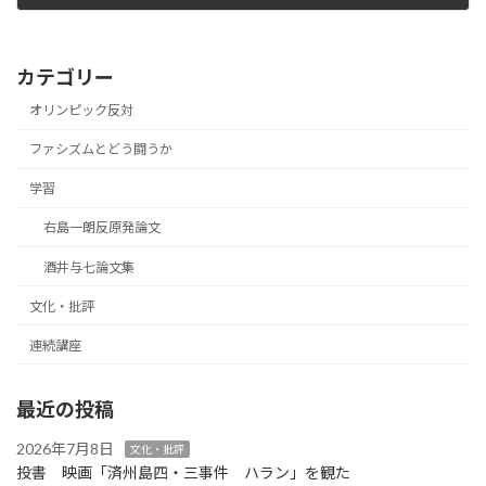
2021年2月8日
カテゴリー
オリンピック反対
ファシズムとどう闘うか
学習
右島一朗反原発論文
酒井与七論文集
文化・批評
連続講座
最近の投稿
2026年7月8日
文化・批評
投書 映画「済州島四・三事件 ハラン」を観た