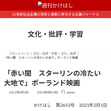
コ
ナ
ン
ビ
テ
ゲ
21世紀社会主義の思想と運動に寄与する左翼ジャーナル
ン
ー
ツ
シ
へ
ョ
文化・批評・学習
ス
ン
キ
に
ッ
移
プ
動
フロントページ
文化・批評・学習
文化・批評
「赤い闇 スターリンの冷たい大地で」ポーランド映画
「赤い闇 スターリンの冷たい
大地で」ポーランド映画
最
2021年2月1日
2021年4月13日
admin
終
更
かけはし 第2651号 2021年2月1日
新
日