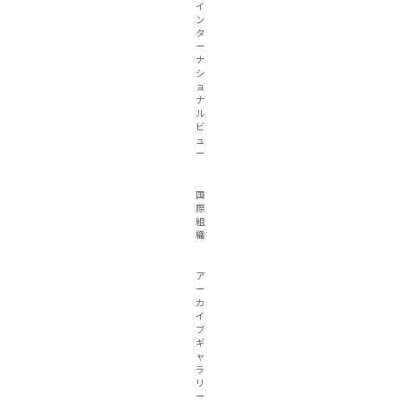
イ
ン
タ
ー
ナ
シ
ョ
ナ
ル
ビ
ュ
ー
国
際
組
織
ア
ー
カ
イ
ブ
ギ
ャ
ラ
リ
ー