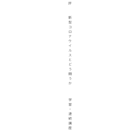
評
新
型
コ
ロ
ナ
ウ
イ
ル
ス
と
ど
う
闘
う
か
学
習
・
連
続
講
座