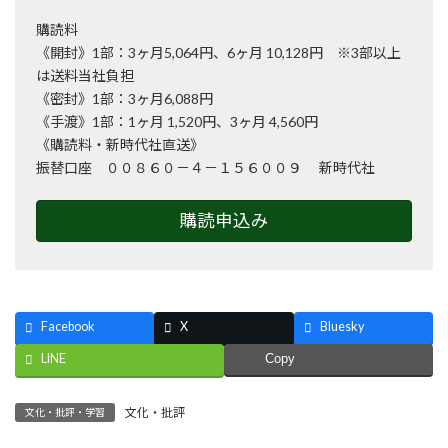
購読料
《開封》1部：3ヶ月5,064円、6ヶ月 10,128円 ※3部以上
は送料当社負担
《密封》1部：3ヶ月6,088円
《手渡》1部：1ヶ月 1,520円、3ヶ月 4,560円
《購読料・新時代社直送》
振替口座 ００８６０－４－１５６００９ 新時代社
購読申込み
Facebook
X
Bluesky
LINE
Copy
文化・批評
文化・批評・学習