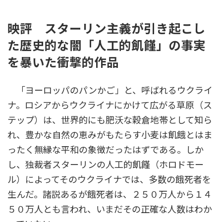
時
:
映評 スターリン主義が引き起こし
た歴史的な闇「人工的飢饉」の事実
を暴いた衝撃的作品
「ヨーロッパのパンかご」と、呼ばれるウクライ
ナ。ロシアからウクライナにかけて広がる草原（ス
テップ）は、世界的にも肥沃な穀倉地帯として知ら
れ、豊かな自然の恵みがもたらす小麦は飢餓とはま
ったく無縁な平和の象徴だったはずである。しか
し、独裁者スターリンの人工的飢饉（ホロドモー
ル）によってそのウクライナでは、多数の餓死者を
生んだ。諸説あるが餓死者は、２５０万人から１４
５０万人とも言われ、いまだその正確な人数はわか