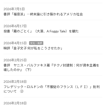
2026年7月1日
書評「福音派」―終末論に引き裂かれるアメリカ社会
2026年6月17日
投書「霧のごとく」（大濛、A Foggy Tale）を観た
2026年4月15日
文化・批評
映評「金子文子 何が私をこうさせたか」
2026年2月25日
書評 ヤニス・バルファキス著『テクノ封建制：何が資本主義を
壊したのか』（下）
2026年2月18日
フレデリック・ロルドンの「不服従のフランス（ＬＦＩ）」批判
について ②
2026年2月18日