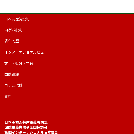
日本共産党批判
内ゲバ批判
青年同盟
インターナショナルビュー
文化・批評・学習
国際組織
コラム架橋
資料
日本革命的共産主義者同盟
国際主義労働者全国協議会
第四インターナショナル日本支部