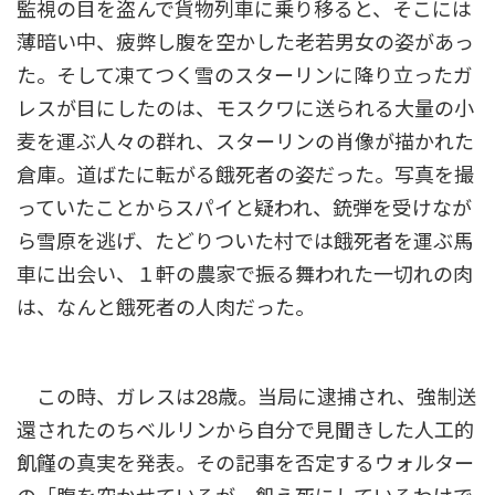
監視の目を盗んで貨物列車に乗り移ると、そこには
薄暗い中、疲弊し腹を空かした老若男女の姿があっ
た。そして凍てつく雪のスターリンに降り立ったガ
レスが目にしたのは、モスクワに送られる大量の小
麦を運ぶ人々の群れ、スターリンの肖像が描かれた
倉庫。道ばたに転がる餓死者の姿だった。写真を撮
っていたことからスパイと疑われ、銃弾を受けなが
ら雪原を逃げ、たどりついた村では餓死者を運ぶ馬
車に出会い、１軒の農家で振る舞われた一切れの肉
は、なんと餓死者の人肉だった。
この時、ガレスは28歳。当局に逮捕され、強制送
還されたのちベルリンから自分で見聞きした人工的
飢饉の真実を発表。その記事を否定するウォルター