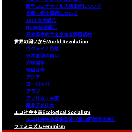
新型コロナウイルス感染症について
尖閣・領土問題について
JRCL大会報告
NCIW総会報告
日本革命的共産主義者同盟規約
世界の闘いから
World Revolution
ウクライナ特集
日本各地の闘い
沖縄闘争
韓国は今
アジア
ヨーロッパ
アラブ
アフリカ・中東
南北アメリカ
エコ社会主義
Ecological Socialism
エコ社会主義革命宣言〈第18回世界大会〉
フェミニズム
Feminism