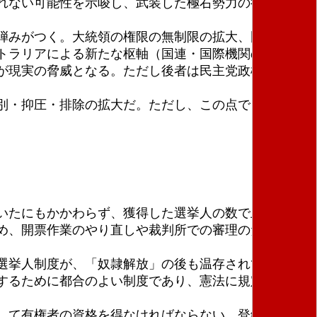
れない可能性を示唆し、武装した極右勢力の行動を容
弾みがつく。大統領の権限の無制限の拡大、国際社会
トラリアによる新たな枢軸（国連・国際機関の空洞
が現実の脅威となる。ただし後者は民主党政権の時代
別・抑圧・排除の拡大だ。ただし、この点でも民主党
いたにもかかわらず、獲得した選挙人の数で上回るト
め、開票作業のやり直しや裁判所での審理のため三五
選挙人制度が、「奴隷解放」の後も温存されてきたと
するために都合のよい制度であり、憲法に規定された
して有権者の資格を得なければならない。登録制度は