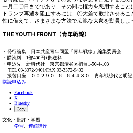
一月二〇日までであり、その間に権力を悪用すること
トランプ再選を阻止するには、①大差で敗北させるこ
性に備えて、さまざまな方法で広範な大衆を動員しよ
THE YOUTH FRONT（青年戦線）
・発行編集 日本共産青年同盟「青年戦線」編集委員会
・購読料 1部400円+郵送料
・申込先 新時代社 東京都渋谷区初台1-50-4-103
TEL 03-3372-9401/FAX 03-3372-9402
振替口座 ００２９０─６─６４４３０ 青年戦線代と明記
購読申込み
Facebook
X
Bluesky
Copy
文化・批評・学習
学習
、
連続講座