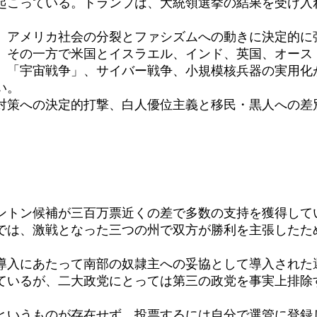
起こっている。トランプは、大統領選挙の結果を受け入
、アメリカ社会の分裂とファシズムへの動きに決定的に
。その一方で米国とイスラエル、インド、英国、オース
。「宇宙戦争」、サイバー戦争、小規模核兵器の実用化
い。
対策への決定的打撃、白人優位主義と移民・黒人への差
ントン候補が三百万票近くの差で多数の支持を獲得して
では、激戦となった三つの州で双方が勝利を主張したた
導入にあたって南部の奴隷主への妥協として導入された
ているが、二大政党にとっては第三の政党を事実上排除
。
というものが存在せず、投票するには自分で選管に登録