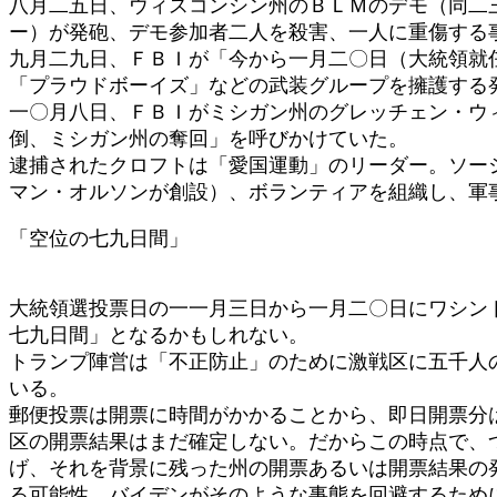
八月二五日、ウィスコンシン州のＢＬＭのデモ（同二
ー）が発砲、デモ参加者二人を殺害、一人に重傷する
九月二九日、ＦＢＩが「今から一月二〇日（大統領就
「プラウドボーイズ」などの武装グループを擁護する
一〇月八日、ＦＢＩがミシガン州のグレッチェン・ウ
倒、ミシガン州の奪回」を呼びかけていた。
逮捕されたクロフトは「愛国運動」のリーダー。ソー
マン・オルソンが創設）、ボランティアを組織し、軍
「空位の七九日間」
大統領選投票日の一一月三日から一月二〇日にワシン
七九日間」となるかもしれない。
トランプ陣営は「不正防止」のために激戦区に五千人
いる。
郵便投票は開票に時間がかかることから、即日開票分
区の開票結果はまだ確定しない。だからこの時点で、
げ、それを背景に残った州の開票あるいは開票結果の
る可能性、バイデンがそのような事態を回避するため