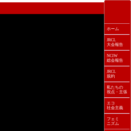
ホーム
JRCL
大会報告
NCIW
総会報告
JRCL
規約
私たちの
視点・主張
エコ
社会主義
フェミ
ニズム