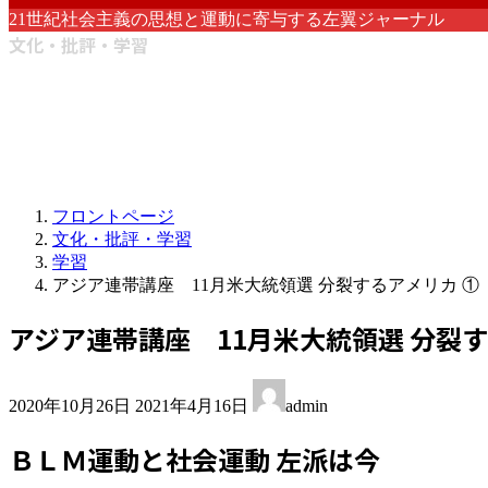
21世紀社会主義の思想と運動に寄与する左翼ジャーナル
文化・批評・学習
フロントページ
文化・批評・学習
学習
アジア連帯講座 11月米大統領選 分裂するアメリカ ①
アジア連帯講座 11月米大統領選 分裂す
最
2020年10月26日
2021年4月16日
admin
終
更
ＢＬＭ運動と社会運動 左派は今
新
日