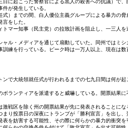
三日に起こった警察官による黒人の殺害への抗議）で、
事件が発生している。
任式）までの間、白人優位主義グループによる暴力の脅
発言をした。
ィトマー知事（民主党）の拉致計画を阻止し、一三人を
シャル・メディアを通じて扇動していた。同州ではミシ
事訓練を行っている。ピーク時は一万人以上、現在は数
トンで大統領就任式が行われるまでの七九日間は何が起
のボランティアを派遣すると威嚇している。開票結果に
は激戦区を除く州の開票結果が先に発表されることにな
つまり投票日の深夜にトランプが「勝利宣言」を出し、
発表を妨害する可能性、その際に何らかの暴力的衝突を
に何らかの交換条件を付けて「敗北宣言」を出す可能性