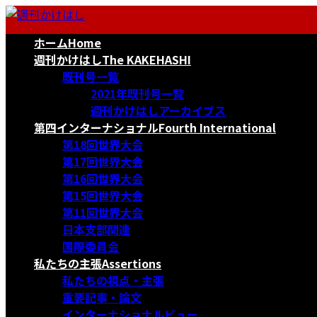
コ
ナ
ン
ビ
ホーム
Home
テ
ゲ
ン
ー
週刊かけはし
The KAKEHASHI
ツ
シ
既刊号一覧
へ
ョ
2021年既刊号一覧
ス
ン
週刊かけはしアーカイブス
キ
に
第四インターナショナル
Fourth International
ッ
移
第18回世界大会
プ
動
第17回世界大会
第16回世界大会
第15回世界大会
第11回世界大会
日本支部関連
国際委員会
私たちの主張
Assertions
私たちの視点・主張
重要記事・論文
インターナショナルビュー