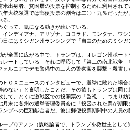
南米出身者、貧困層の投票を抑制するために利用されて
六年大統領選では郵便投票の割合は二〇・九％だったが
べる。
めぐって、気になる動きが続いている。
、インディアナ、アリゾナ、コロラド、モンタナ、ワシ
〇日にはミシガン州ランシングで「自由のためのミシガ
動が全国に広がる中で、トランプは、オレゴン州ポート
カレートしている。それに呼応して「第二の南北戦争」
フォルニアでデモ警備中の二人の警察官を襲撃・殺害し
のＦＯＸニュースのインタビューで、選挙に敗れた場合
辞めない」と言明したことだ。その後もトランプは同じ
散して、とくに激戦区での投開票の「監視」、つまり妨
七月末に各州の選挙管理委員会に「投函された票が期限
ランプへの巨額献金者だ。彼は郵便投票期間中の人員の
ループＱアノン（謀略論者で、トランプを救世主として