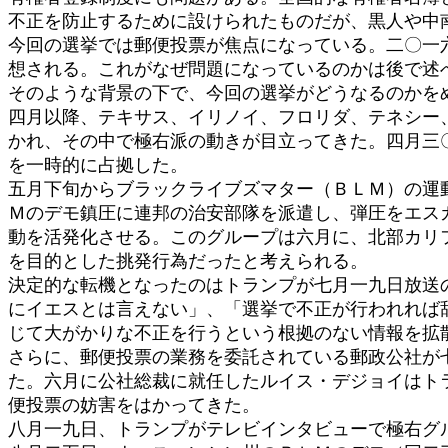
不正を防止するために設けられたものだが、黒人や中
今回の選挙では郵便投票が焦点になっている。二〇一
想される。これがなぜ問題になっているのかは後で述
そのような背景の下で、今回の選挙がどうなるのかを
四月以降、テキサス、イリノイ、フロリダ、テネシー
かれ、その中で極右派の動きが目立ってきた。四月三
を一時的に占拠した。
五月下旬からブラックライブズマター（ＢＬＭ）の運
Ｍのデモ鎮圧に連邦の治安部隊を派遣し、弾圧をエス
動を活発化させる。このグループは六月に、北部カリ
を目的とした挑発行為だったと考えられる。
決定的な転機となったのはトランプが七月一九日放送
にイエスとは言えない」、「選挙で不正が行われれば
じて大がかりな不正を行うという根拠のない情報を拡
さらに、郵便投票の業務を委託されている郵政公社が
た。六月に公社総裁に就任したルイス・デジョイはト
便投票の妨害をはかってきた。
八月一九日、トランプがテレビインタビューで極右グ