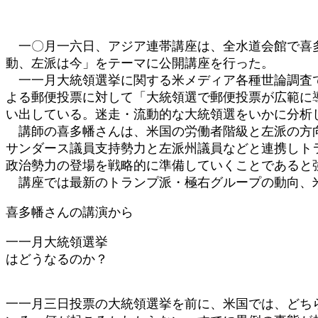
時
:
一〇月一六日、アジア連帯講座は、全水道会館で喜多
動、左派は今」をテーマに公開講座を行った。
一一月大統領選挙に関する米メディア各種世論調査で
よる郵便投票に対して「大統領選で郵便投票が広範に
い出している。迷走・流動的な大統領選をいかに分析
講師の喜多幡さんは、米国の労働者階級と左派の方向
サンダース議員支持勢力と左派州議員などと連携しト
政治勢力の登場を戦略的に準備していくことであると
講座では最新のトランプ派・極右グループの動向、
喜多幡さんの講演から
一一月大統領選挙
はどうなるのか？
一一月三日投票の大統領選挙を前に、米国では、どち