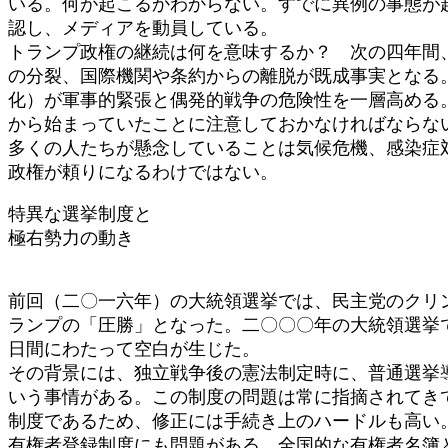
いる。何が起こるかわからない。すでに異例の事態が
認し、メディアを動員している。
トランプ政権の継続は何を意味するか？ 次の四年間
の分裂、国際機関や条約からの離脱が既成事実となる
化）が軍事的緊張と偶発的戦争の危険性を一層高める
から始まっていたことに注意しておかなければならな
多くの人たちが懸念していることは気候危機、感染症
政権が頼りになるわけではない。
特異な選挙制度と
極右勢力の動き
前回（二〇一六年）の大統領選挙では、民主党のクリ
ランプの「圧勝」となった。二〇〇〇年の大統領選挙
日間にわたって空白が生じた。
その背景には、独立戦争後の憲法制定時に、普通選挙
いう事情がある。この制度の問題は常に指摘されてき
制度であるため、修正には手続き上のハードルも高い
有権者登録制度にも問題がある。全国的な有権者名簿