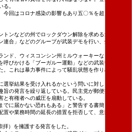
いる。
、今回はコロナ感染の影響もあり五〇％を超えると予
ントンなどの州でロックダウン解除を求める集会が開
ン連合」などのグループが武装デモを行い、州議会前
ランド、ウィスコンシン州ミルウォーキーなどのＢＬ
を呼びかける「ブーガルー運動」などの武装勢力が活
た。これは暴力事件によって騒乱状態を作り出すこと
に選挙結果を受け入れるかという問いに対し、「単純
趣旨の発言を繰り返している。民主党が郵便投票を通
害と有権者への威圧を扇動している。
までに届かない恐れもある」と警告する書簡を出し
配置や業務時間の延長の措置を拒否して、意図的に郵
崇拝）を擁護する発言をした。