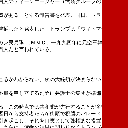
白人のティーンエージャー（武装グループのメンバ
威がある」とする報告書を発表。同日、トランプは
逮捕したと発表した。トランプは「ウィトマー知事打
ガン民兵隊 （ＭＭＣ、一九九四年に元空軍幹部のノー
百人だと言われている。
こるかわからない。次の大統領が決まらない「空位の
不服を申し立てるために弁護士の集団が準備を整えて
る。この時点では共和党が先行することが多い。激戦
翌日から支持者たちが街頭で祝勝のパレードを繰り広
引き起こし、それを口実として強権的な措置を発動す
。さらに、選挙の結果に関わりなくトランプの任期は