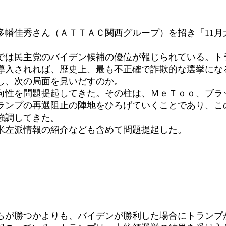
幡佳秀さん（ＡＴＴＡＣ関西グループ）を招き「11月
は民主党のバイデン候補の優位が報じられている。ト
導入されれば、歴史上、最も不正確で詐欺的な選挙にな
し、次の局面を見いだすのか。
性を問題提起してきた。その柱は、ＭｅＴｏｏ、ブラ
ランプの再選阻止の陣地をひろげていくことであり、こ
強調してきた。
米左派情報の紹介なども含めて問題提起した。
らが勝つかよりも、バイデンが勝利した場合にトランプ