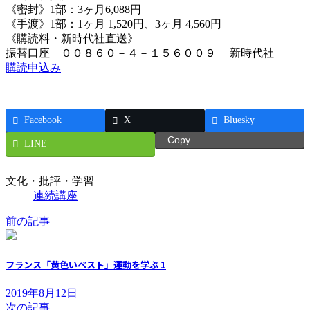
《密封》1部：3ヶ月6,088円
《手渡》1部：1ヶ月 1,520円、3ヶ月 4,560円
《購読料・新時代社直送》
振替口座 ００８６０－４－１５６００９ 新時代社
購読申込み
Facebook
X
Bluesky
Copy
LINE
文化・批評・学習
連続講座
前の記事
フランス「黄色いベスト」運動を学ぶ 1
2019年8月12日
次の記事