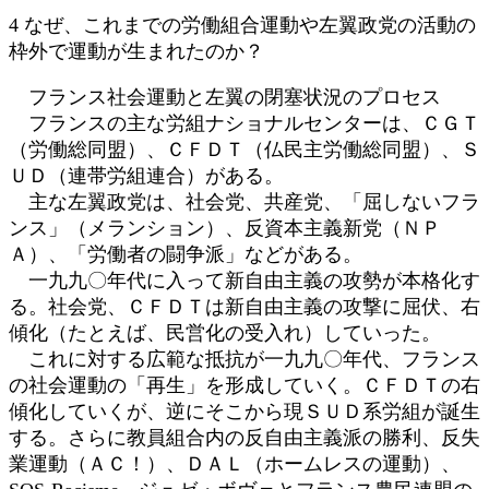
時
4 なぜ、これまでの労働組合運動や左翼政党の活動の
:
枠外で運動が生まれたのか？
フランス社会運動と左翼の閉塞状況のプロセス
フランスの主な労組ナショナルセンターは、ＣＧＴ
（労働総同盟）、ＣＦＤＴ（仏民主労働総同盟）、Ｓ
ＵＤ（連帯労組連合）がある。
主な左翼政党は、社会党、共産党、「屈しないフラ
ンス」（メランション）、反資本主義新党（ＮＰ
Ａ）、「労働者の闘争派」などがある。
一九九〇年代に入って新自由主義の攻勢が本格化す
る。社会党、ＣＦＤＴは新自由主義の攻撃に屈伏、右
傾化（たとえば、民営化の受入れ）していった。
これに対する広範な抵抗が一九九〇年代、フランス
の社会運動の「再生」を形成していく。ＣＦＤＴの右
傾化していくが、逆にそこから現ＳＵＤ系労組が誕生
する。さらに教員組合内の反自由主義派の勝利、反失
業運動（ＡＣ！）、ＤＡＬ（ホームレスの運動）、