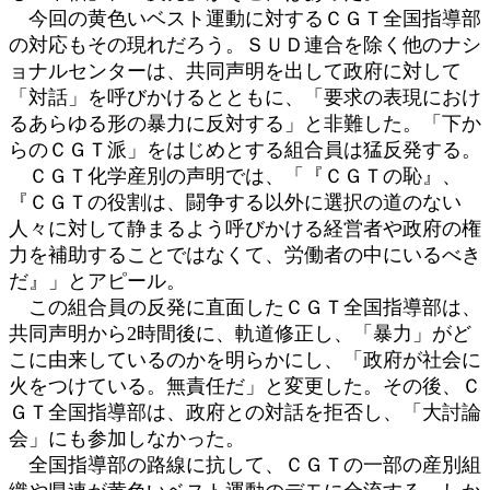
今回の黄色いベスト運動に対するＣＧＴ全国指導部
の対応もその現れだろう。ＳＵＤ連合を除く他のナシ
ョナルセンターは、共同声明を出して政府に対して
「対話」を呼びかけるとともに、「要求の表現におけ
るあらゆる形の暴力に反対する」と非難した。「下か
らのＣＧＴ派」をはじめとする組合員は猛反発する。
ＣＧＴ化学産別の声明では、「『ＣＧＴの恥』、
『ＣＧＴの役割は、闘争する以外に選択の道のない
人々に対して静まるよう呼びかける経営者や政府の権
力を補助することではなくて、労働者の中にいるべき
だ』」とアピール。
この組合員の反発に直面したＣＧＴ全国指導部は、
共同声明から2時間後に、軌道修正し、「暴力」がど
こに由来しているのかを明らかにし、「政府が社会に
火をつけている。無責任だ」と変更した。その後、Ｃ
ＧＴ全国指導部は、政府との対話を拒否し、「大討論
会」にも参加しなかった。
全国指導部の路線に抗して、ＣＧＴの一部の産別組