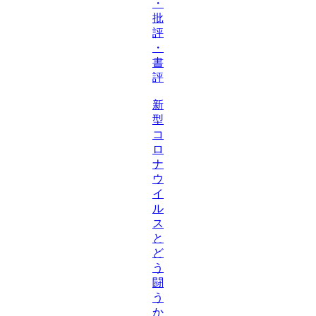
・
批
評
・
書
評
新
型
コ
ロ
ナ
ウ
イ
ル
ス
と
ど
う
闘
う
か