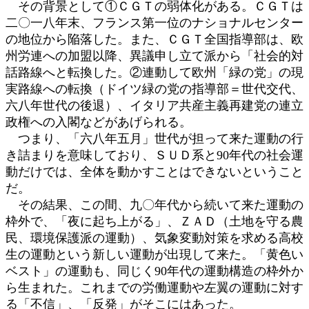
その背景として①ＣＧＴの弱体化がある。ＣＧＴは
二〇一八年末、フランス第一位のナショナルセンター
の地位から陥落した。また、ＣＧＴ全国指導部は、欧
州労連への加盟以降、異議申し立て派から「社会的対
話路線へと転換した。②連動して欧州「緑の党」の現
実路線への転換（ドイツ緑の党の指導部＝世代交代、
六八年世代の後退）、イタリア共産主義再建党の連立
政権への入閣などがあげられる。
つまり、「六八年五月」世代が担って来た運動の行
き詰まりを意味しており、ＳＵＤ系と90年代の社会運
動だけでは、全体を動かすことはできないということ
だ。
その結果、この間、九〇年代から続いて来た運動の
枠外で、「夜に起ち上がる」、ＺＡＤ（土地を守る農
民、環境保護派の運動）、気象変動対策を求める高校
生の運動という新しい運動が出現して来た。「黄色い
ベスト」の運動も、同じく90年代の運動構造の枠外か
ら生まれた。これまでの労働運動や左翼の運動に対す
る「不信」、「反発」がそこにはあった。