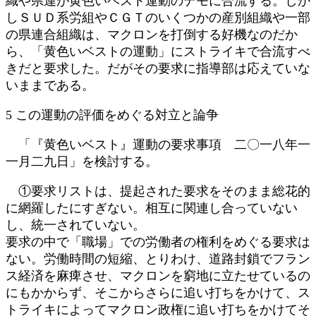
織や県連が黄色いベスト運動のデモに合流する。しか
しＳＵＤ系労組やＣＧＴのいくつかの産別組織や一部
の県連合組織は、マクロンを打倒する好機なのだか
ら、「黄色いベストの運動」にストライキで合流すべ
きだと要求した。だがその要求に指導部は応えていな
いままである。
5 この運動の評価をめぐる対立と論争
「『黄色いベスト』運動の要求事項 二〇一八年一
一月二九日」を検討する。
①要求リストは、提起された要求をそのまま総花的
に網羅したにすぎない。相互に関連し合っていない
し、統一されていない。
要求の中で「職場」での労働者の権利をめぐる要求は
ない。労働時間の短縮、とりわけ、道路封鎖でフラン
ス経済を麻痺させ、マクロンを窮地に立たせているの
にもかからず、そこからさらに追い打ちをかけて、ス
トライキによってマクロン政権に追い打ちをかけてそ