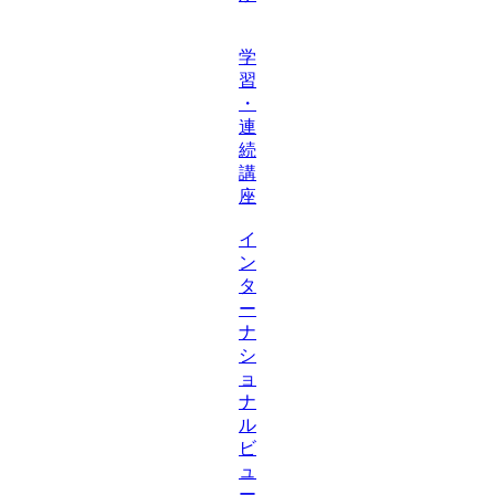
学
習
・
連
続
講
座
イ
ン
タ
ー
ナ
シ
ョ
ナ
ル
ビ
ュ
ー