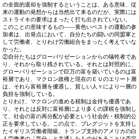
の全面的退却を強制するということは、ある意味、従
来の運動の発想からは当然出て来るのだが、実際には
ストライキの要求はまったく打ち出されていない。
このことの意味するもの――黄色いベストの運動の参
加者は、出発点において、自分たちの闘いの同盟軍と
して労働者、とりわけ労働組合をまったく考えていな
かった。
②自分たちはグローバリゼーションからの犠牲者であ
り、それから取り残されている。それとは対照的に、
グローバリゼーションで巨万の富を築いているのは富
裕層であり、マクロン政権と現在のＥＵのエリート層
は、それら富裕層を優遇し、貧しい人々により一層の
負担を強制している。
とりわけ、マクロンの進める税制は金持ち優遇であ
り、それとは反対に富裕層により多くの課税を強制し
て、社会の富の再分配が必要という社会的・税制的公
正を要求している。この点で、ブレグジットを支持し
たイギリス労働者階級、トランプ支持のアメリカの白
人労働者の「気分」と共通したものがあることは否定