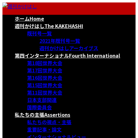
コ
ナ
ン
ビ
ホーム
Home
テ
ゲ
ン
ー
週刊かけはし
The KAKEHASHI
ツ
シ
既刊号一覧
へ
ョ
2021年既刊号一覧
ス
ン
週刊かけはしアーカイブス
キ
に
第四インターナショナル
Fourth International
ッ
移
第18回世界大会
プ
動
第17回世界大会
第16回世界大会
第15回世界大会
第11回世界大会
日本支部関連
国際委員会
私たちの主張
Assertions
私たちの視点・主張
重要記事・論文
インターナショナルビュー