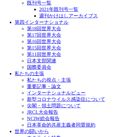
既刊号一覧
2021年既刊号一覧
週刊かけはしアーカイブス
第四インターナショナル
第18回世界大会
第17回世界大会
第16回世界大会
第15回世界大会
第11回世界大会
日本支部関連
国際委員会
私たちの主張
私たちの視点・主張
重要記事・論文
インターナショナルビュー
新型コロナウイルス感染症について
尖閣・領土問題について
JRCL大会報告
NCIW総会報告
日本革命的共産主義者同盟規約
世界の闘いから