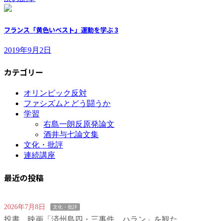
フランス「黄色いベスト」運動を学ぶ 3
2019年9月2日
カテゴリー
オリンピック反対
ファシズムとどう闘うか
学習
右島一朗反原発論文
酒井与七論文集
文化・批評
連続講座
最近の投稿
2026年7月8日
文化・批評
投書 映画「済州島四・三事件 ハラン」を観た