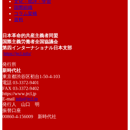
文化・批評・学習
国際組織
コラム架橋
資料
日本革命的共産主義者同盟
国際主義労働者全国協議会
第四インターナショナル日本支部
https://jrcl.info/
発行所
新時代社
東京都渋谷区初台1-50-4-103
電話 03-3372-9401
FAX 03-3372-9402
https://www.jrcl.jp
E-mail
info@jrcl.jp
発行人 山口 明
振替口座
00860-4-156009 新時代社