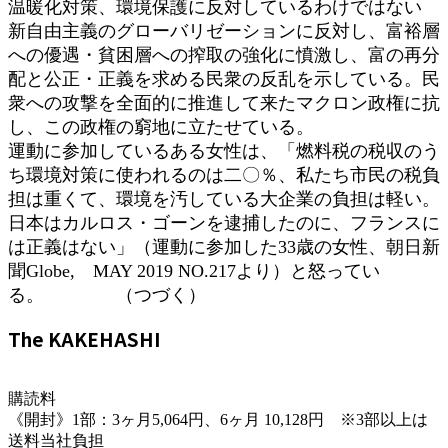
温暖化対策、環境保護に反対しているわけではない
新自由主義のグローバリゼーションに反対し、富裕層
への優遇・貧困層への搾取の強化に憤激し、富の再分
配と公正・正義を求める民衆の反乱を示している。民
衆への攻撃を全面的に推進して来たマクロン政権に抗
し、この政権の窮地に立たせている。
運動に参加しているある女性は、「燃料税の税収のう
ち環境対策に使われるのは二〇％、私たち市民の税負
担は重くて、環境を汚している大企業の負担は軽い。
日本はカルロス・ゴーンを逮捕したのに、フランスに
は正義はない」（運動に参加した33歳の女性、朝日新
聞Globe, MAY 2019 NO.217より）と怒ってい
る。 （つづく）
The KAKEHASHI
購読料
《開封》1部：3ヶ月5,064円、6ヶ月 10,128円 ※3部以上は
送料当社負担