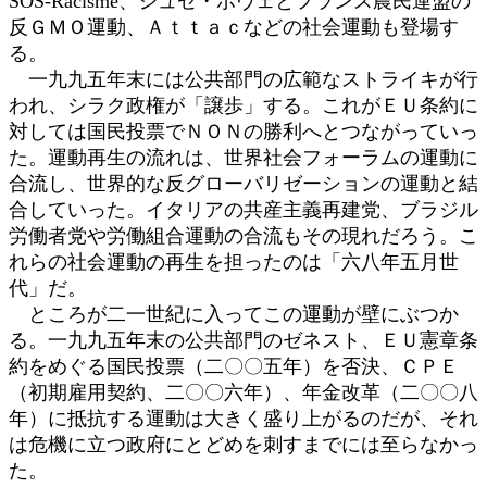
SOS-Racisme、ジュゼ・ボヴェとフランス農民連盟の
反ＧＭＯ運動、Ａｔｔａｃなどの社会運動も登場す
る。
一九九五年末には公共部門の広範なストライキが行
われ、シラク政権が「譲歩」する。これがＥＵ条約に
対しては国民投票でＮＯＮの勝利へとつながっていっ
た。運動再生の流れは、世界社会フォーラムの運動に
合流し、世界的な反グローバリゼーションの運動と結
合していった。イタリアの共産主義再建党、ブラジル
労働者党や労働組合運動の合流もその現れだろう。こ
れらの社会運動の再生を担ったのは「六八年五月世
代」だ。
ところが二一世紀に入ってこの運動が壁にぶつか
る。一九九五年末の公共部門のゼネスト、ＥＵ憲章条
約をめぐる国民投票（二〇〇五年）を否決、ＣＰＥ
（初期雇用契約、二〇〇六年）、年金改革（二〇〇八
年）に抵抗する運動は大きく盛り上がるのだが、それ
は危機に立つ政府にとどめを刺すまでには至らなかっ
た。