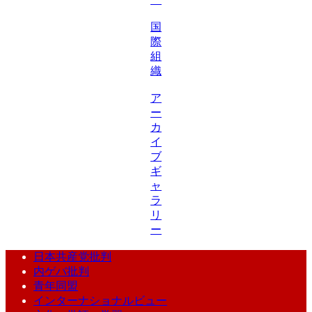
国
際
組
織
ア
ー
カ
イ
ブ
ギ
ャ
ラ
リ
ー
日本共産党批判
内ゲバ批判
青年同盟
インターナショナルビュー