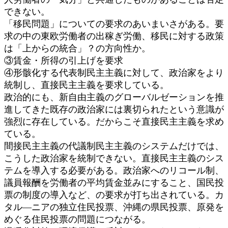
できない。
「移民問題」についての要求のあいまいさがある。要
求の中の東欧労働者の出稼ぎ労働、移民に対する政策
は「上からの統合」？の方向性か。
③賃金・所得の引上げを要求
④形骸化する代表制民主主義に対して、政治家をより
統制し、直接民主主義を要求している。
政治的にも、新自由主義のグローバルゼーションを推
進してきた既存の政治家には裏切られたという意識が
強烈に存在している。だからこそ直接民主主義を求め
ている。
間接民主主義の代議制民主主義のシステムだけでは、
こうした政治家を統制できない。直接民主主義のシス
テムを導入する必要がある。政治家へのリコール制、
議員報酬を労働者の平均賃金並みにすること、国民投
票の制度の導入など、の要求が打ち出されている。カ
タル―ニアの独立住民投票、沖縄の県民投票、原発を
めぐる住民投票の問題につながる。