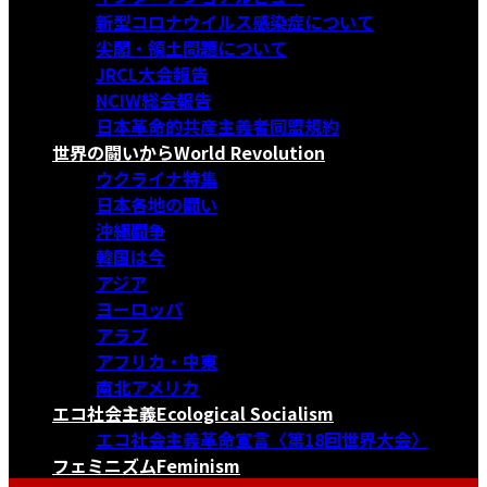
新型コロナウイルス感染症について
尖閣・領土問題について
JRCL大会報告
NCIW総会報告
日本革命的共産主義者同盟規約
世界の闘いから
World Revolution
ウクライナ特集
日本各地の闘い
沖縄闘争
韓国は今
アジア
ヨーロッパ
アラブ
アフリカ・中東
南北アメリカ
エコ社会主義
Ecological Socialism
エコ社会主義革命宣言〈第18回世界大会〉
フェミニズム
Feminism