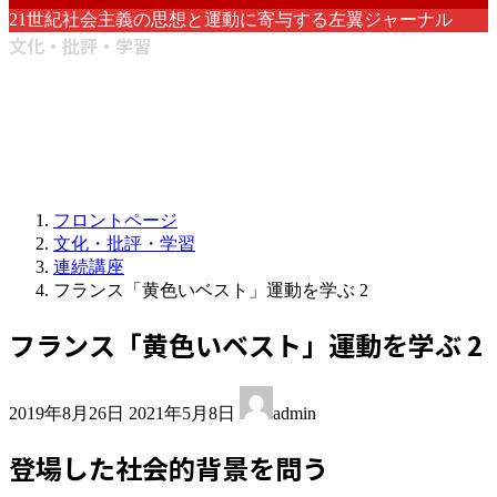
21世紀社会主義の思想と運動に寄与する左翼ジャーナル
文化・批評・学習
フロントページ
文化・批評・学習
連続講座
フランス「黄色いベスト」運動を学ぶ 2
フランス「黄色いベスト」運動を学ぶ 2
最
2019年8月26日
2021年5月8日
admin
終
更
登場した社会的背景を問う
新
日