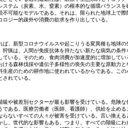
システム（炭素、水、窒素）の根本的な循環バランスを
続不可能なモデルである。それは、限られた地球上で際
コロジー的疎外や消費の欲求を作り出している。
ば、新型コロナウイルスや起こりうる変異種も地球の
」狩猟は、人間が免疫抗体を持たない新たな病気の条件
している。そのため、食肉消費が加速度的に増加してい
おける森林伐採や遺伝子多様性の喪失の主要な原動力と
料生産のための耕作地に使われているからである。この
とされている。
級や被差別セクターが最も影響を受けている。危険な
うである。医療労働者（医師、看護師）、供給を止める
ならないすべての人々が被害を受けている。言い換える
かし、世代的な影響もある。つまり、すべての階級にわ