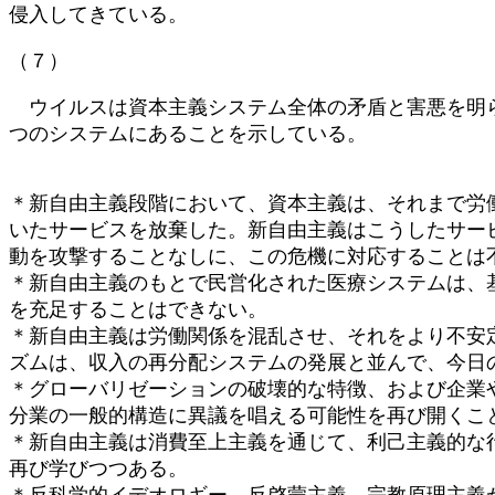
侵入してきている。
（７）
ウイルスは資本主義システム全体の矛盾と害悪を明ら
つのシステムにあることを示している。
＊新自由主義段階において、資本主義は、それまで労
いたサービスを放棄した。新自由主義はこうしたサー
動を攻撃することなしに、この危機に対応することは
＊新自由主義のもとで民営化された医療システムは、
を充足することはできない。
＊新自由主義は労働関係を混乱させ、それをより不安
ズムは、収入の再分配システムの発展と並んで、今日
＊グローバリゼーションの破壊的な特徴、および企業
分業の一般的構造に異議を唱える可能性を再び開くこ
＊新自由主義は消費至上主義を通じて、利己主義的な
再び学びつつある。
＊反科学的イデオロギー、反啓蒙主義、宗教原理主義