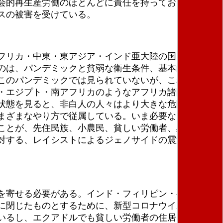
会的再生産労働のほとんどに責任を持っており、自宅
スの被害を受けている。
フリカ・中東・東アジア・インド亜大陸の国々はパン
のは、パンデミックと貧弱な衛生条件、基本的衛生設
このパンデミックでは見られていないが、これから先
・エジプト・南アフリカのようなアフリカ諸国やペル
状態を見ると、非白人の人々はより大きな危険に直面
まざまなやり方で従属している。いま必要なことは、
ことが、先住民族、小農民、貧しい労働者、黒人、ダ
対する、レイシストによるジェノサイドの震源地が広
を寄せる必要がある。インド・フィリピン・ペルー・
に閉じたものとするために、新型コロナウイルスのパ
いるし、エクアドルでも貧しい労働者の住居に警察が