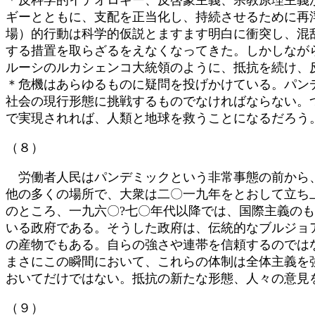
ギーとともに、支配を正当化し、持続させるために再
場）的行動は科学的仮説とますます明白に衝突し、混
する措置を取らざるをえなくなってきた。しかしなが
ルーシのルカシェンコ大統領のように、抵抗を続け、
＊危機はあらゆるものに疑問を投げかけている。パン
社会の現行形態に挑戦するものでなければならない。
で実現されれば、人類と地球を救うことになるだろう
（８）
労働者人民はパンデミックという非常事態の前から、
他の多くの場所で、大衆は二〇一九年をとおして立ち
のところ、一九六〇?七〇年代以降では、国際主義の
いる政府である。そうした政府は、伝統的なブルジョ
の産物でもある。自らの強さや連帯を信頼するのでは
まさにこの瞬間において、これらの体制は全体主義を
おいてだけではない。抵抗の新たな形態、人々の意見
（９）