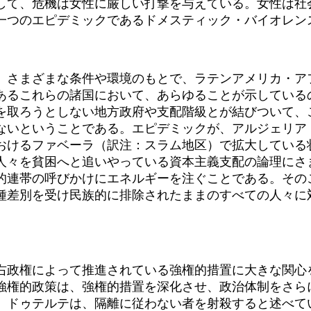
して、危機は女性に厳しい打撃を与えている。女性は社
一つのエピデミックであるドメスティック・バイオレン
さまざまな条件や環境のもとで、ラテンアメリカ・ア
あるこれらの諸国において、あらゆることが示している
を取ろうとしない地方政府や支配階級とが結びついて、
ないということである。エピデミックが、アルジェリア
おけるファベーラ（訳注：スラム地区）で拡大している
人々を貧困へと追いやっている資本主義支配の論理にさ
的連帯の呼びかけにエネルギーを注ぐことである。その
種差別を受け民族的に排除されたままのすべての人々に
政権によって推進されている強権的措置に大きな関心
強権的政策は、強権的措置を深化させ、政治体制をさら
。ドゥテルテは、隔離に従わない者を射殺すると述べて