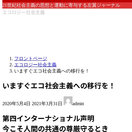
21世紀社会主義の思想と運動に寄与する左翼ジャーナル
エコロジー社会主義
フロントページ
エコロジー社会主義
いますぐエコ社会主義への移行を！
いますぐエコ社会主義への移行を！
最
2020年5月4日
2021年3月31日
admin
終
更
第四インターナショナル声明
新
日
今こそ人間の共通の尊厳守るとき
時