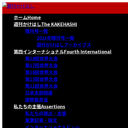
コ
ナ
ン
ビ
ホーム
Home
テ
ゲ
ン
ー
週刊かけはし
The KAKEHASHI
ツ
シ
既刊号一覧
へ
ョ
2021年既刊号一覧
ス
ン
週刊かけはしアーカイブス
キ
に
第四インターナショナル
Fourth International
ッ
移
第18回世界大会
プ
動
第17回世界大会
第16回世界大会
第15回世界大会
第11回世界大会
日本支部関連
国際委員会
私たちの主張
Assertions
私たちの視点・主張
重要記事・論文
インターナショナルビュー