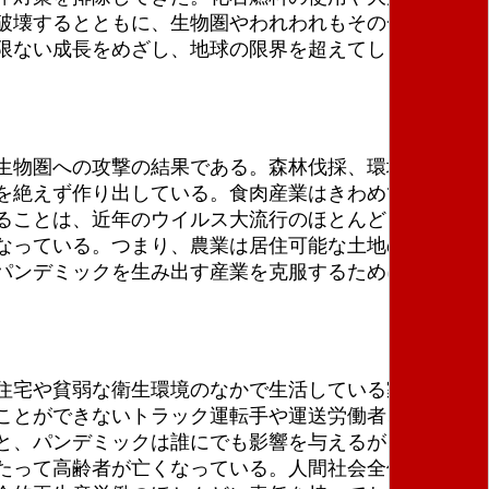
破壊するとともに、生物圏やわれわれもその一部でし
限ない成長をめざし、地球の限界を超えてしまってい
生物圏への攻撃の結果である。森林伐採、環境劣化、
を絶えず作り出している。食肉産業はきわめて多数の
ることは、近年のウイルス大流行のほとんどと不可分
なっている。つまり、農業は居住可能な土地の半分を
パンデミックを生み出す産業を克服するためには、わ
住宅や貧弱な衛生環境のなかで生活している家族、不
ことができないトラック運転手や運送労働者、そして
と、パンデミックは誰にでも影響を与えるが、社会階
たって高齢者が亡くなっている。人間社会全体を見れ