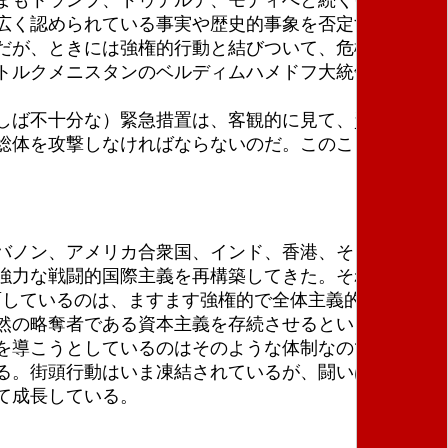
広く認められている事実や歴史的事象を否定する立
だが、ときには強権的行動と結びついて、危機を緩和
トルクメニスタンのベルディムハメドフ大統領、ベラ
しば不十分な）緊急措置は、客観的に見て、資本主義
総体を攻撃しなければならないのだ。このことが全力
バノン、アメリカ合衆国、インド、香港、そしてその
強力な戦闘的国際主義を再構築してきた。それは実際
面しているのは、ますます強権的で全体主義的になって
然の略奪者である資本主義を存続させるという必要性
を導こうとしているのはそのような体制なのである。
る。街頭行動はいま凍結されているが、闘いは街頭に
て成長している。