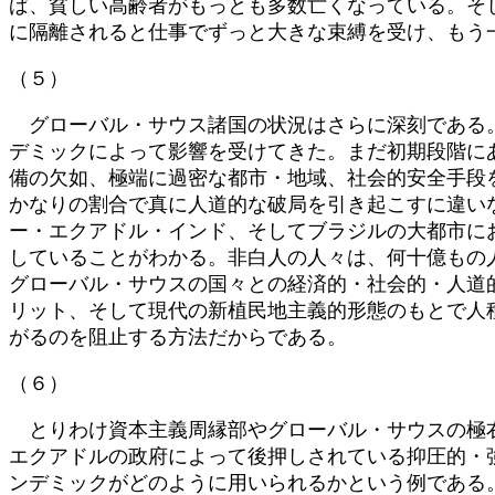
ば、貧しい高齢者がもっとも多数亡くなっている。そ
に隔離されると仕事でずっと大きな束縛を受け、もう
（５）
グローバル・サウス諸国の状況はさらに深刻である。
デミックによって影響を受けてきた。まだ初期段階に
備の欠如、極端に過密な都市・地域、社会的安全手段
かなりの割合で真に人道的な破局を引き起こすに違い
ー・エクアドル・インド、そしてブラジルの大都市に
していることがわかる。非白人の人々は、何十億もの
グローバル・サウスの国々との経済的・社会的・人道
リット、そして現代の新植民地主義的形態のもとで人
がるのを阻止する方法だからである。
（６）
とりわけ資本主義周縁部やグローバル・サウスの極右
エクアドルの政府によって後押しされている抑圧的・
ンデミックがどのように用いられるかという例である