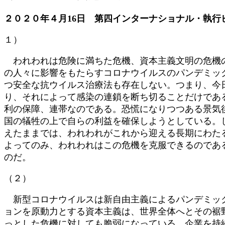
:
２０２０年４月16日 第四インターナショナル・執行
１）
われわれは危険に満ちた危機、資本主義文明の危機の
の人々に影響をもたらすコロナウイルスのパンデミッ
つ安全な抗ウイルス治療法も存在しない。つまり、今
り、それによって感染の連鎖を断ち切ることだけであ
利の保障、連帯なのである。恐慌になりつつある景気
国の犠牲の上で自らの利益を確保しようとしている。
えたままでは、われわれがこれから迎える長期にわた
よってのみ、われわれはこの危機を克服できるのであ
のだ。
（２）
新型コロナウイルスは新自由主義によるパンデミック
ョンを原動力とする資本主義は、世界全体へとその裾
っとした危機に対しても脆弱になっている。企業を持