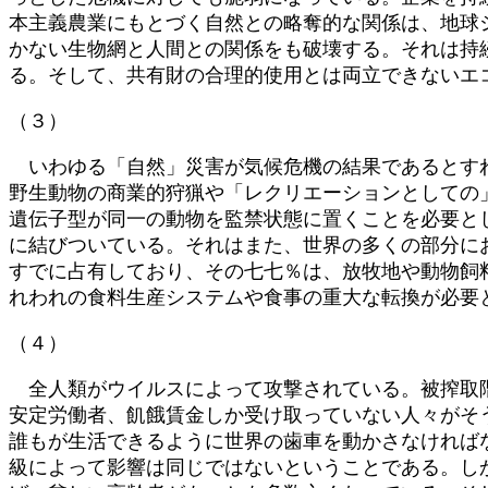
本主義農業にもとづく自然との略奪的な関係は、地球
かない生物網と人間との関係をも破壊する。それは持
る。そして、共有財の合理的使用とは両立できないエ
（３）
いわゆる「自然」災害が気候危機の結果であるとすれ
野生動物の商業的狩猟や「レクリエーションとしての
遺伝子型が同一の動物を監禁状態に置くことを必要と
に結びついている。それはまた、世界の多くの部分に
すでに占有しており、その七七％は、放牧地や動物飼
れわれの食料生産システムや食事の重大な転換が必要
（４）
全人類がウイルスによって攻撃されている。被搾取階
安定労働者、飢餓賃金しか受け取っていない人々がそ
誰もが生活できるように世界の歯車を動かさなければ
級によって影響は同じではないということである。し