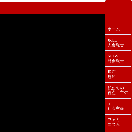
ホーム
JRCL
大会報告
NCIW
総会報告
JRCL
規約
私たちの
視点・主張
エコ
社会主義
フェミ
ニズム