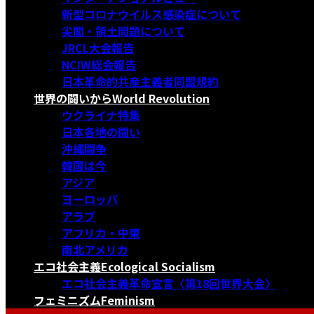
新型コロナウイルス感染症について
尖閣・領土問題について
JRCL大会報告
NCIW総会報告
日本革命的共産主義者同盟規約
世界の闘いから
World Revolution
ウクライナ特集
日本各地の闘い
沖縄闘争
韓国は今
アジア
ヨーロッパ
アラブ
アフリカ・中東
南北アメリカ
エコ社会主義
Ecological Socialism
エコ社会主義革命宣言〈第18回世界大会〉
フェミニズム
Feminism