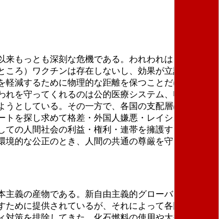
以来もっとも深刻な危機である。われわれは、すべて
ところ）ワクチンは存在しないし、効果が立証されか
を軽減するために物理的な距離を保つことだけであ
われを守ってくれるのは公的医療システム、収入と権
ようとしている。その一方で、各国の支配層は近隣諸
ートを探し求めて格差・外国人嫌悪・レイシズムを抱
しての人間社会の利益・権利・連帯を擁護することに
環境的な公正のとき、人間の共通の尊厳を守るときな
本主義の産物である。新自由主義的グローバリゼーシ
すために提供されているが、それによって各国はちょ
ィ対策を排除してきた。化石燃料の使用や大規模な資