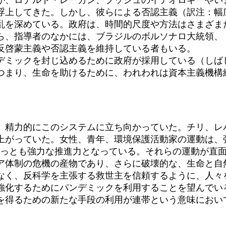
浮上してきた。しかし、彼らによる否認主義（訳注：幅
乱を深めている。政府は、時間的尺度や方法はさまざま
ら、指導者のなかには、ブラジルのボルソナロ大統領、
反啓蒙主義や否認主義を維持している者もいる。
デミックを封じ込めるために政府が採用している（しば
つまり、生命を助けるために、われわれは資本主義機構
。
精力的にこのシステムに立ち向かっていた。チリ、レ
上がっていた。女性、青年、環境保護活動家の運動は、
もっとも強力な推進力となっている。それらの運動が直
ア体制の危機の産物であり、さらに破壊的な、生命と自
なく、反科学を主張する救世主を信頼するように、人々
強化するためにパンデミックを利用することを望んでい
を得るための新たな手段の利用が連帯という意味におい