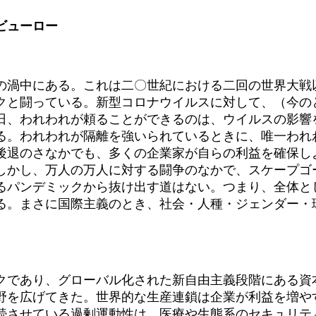
ビューロー
渦中にある。これは二〇世紀における二回の世界大戦
クと闘っている。新型コロナウイルスに対して、（今の
日、われわれが頼ることができるのは、ウイルスの影響
る。われわれが隔離を強いられているときに、唯一われ
後退のさなかでも、多くの企業家が自らの利益を確保し
しかし、万人の万人に対する闘争のなかで、スケープゴ
るパンデミックから抜け出す道はない。つまり、全体と
る。まさに国際主義のとき、社会・人種・ジェンダー・
であり、グローバル化された新自由主義段階にある資
野を広げてきた。世界的な生産連鎖は企業が利益を増や
続させている過剰運動性は、医療や生態系のセキュリテ