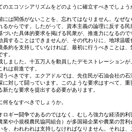
てのエコソシアリズムをどのように確立すべきでしょう
には関係がないことを、忘れてはなりません。なぜな
れるからです。したがって、資本主義の論理に反する民
基づいた具体的要求を掲げる民衆が、推進力になるので
員することはできませんが、その代わりに、地球温暖
境条約を支持していなければ、最初に行うべきことは、
です。
しました。十五万人を動員したデモストレーションが
これは前進です。
うべきです。エクアドルでは、先住民が石油会社の石
採に対して闘っています。このような要求はすべて、重
る新たな要求を提出する必要があります。
に何をなすべきでしょうか。
ロギー闘争であるのではなく、むしろ強力な経済的利
業や小規模農民協同組合）が多国籍企業や農業の営利
いを、われわれは支持しなければなりません。それは、