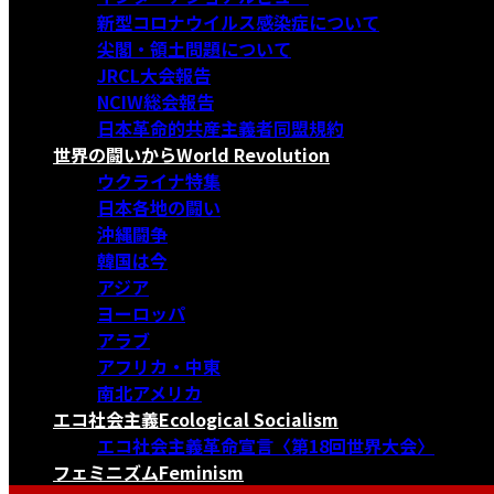
新型コロナウイルス感染症について
尖閣・領土問題について
JRCL大会報告
NCIW総会報告
日本革命的共産主義者同盟規約
世界の闘いから
World Revolution
ウクライナ特集
日本各地の闘い
沖縄闘争
韓国は今
アジア
ヨーロッパ
アラブ
アフリカ・中東
南北アメリカ
エコ社会主義
Ecological Socialism
エコ社会主義革命宣言〈第18回世界大会〉
フェミニズム
Feminism