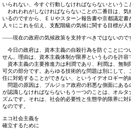
いられない、今すぐ行動しなければならないというこ
われわれがしなければならないことの二番目は、気候
いるのですから、ＥＵやスターン報告書や京都議定書
人々にこれを伝え、支配階級の気候に関する目標が人
――現在の政府の気候政策を支持すべきではないので
今日の政府は、資本主義の自殺行為を防ぐことについ
せん。理由は、資本主義体制が限界というものを許容
資本主義の主要推進力は利潤であり、利潤は、無制限
可欠の部分です。あらゆる技術的な問題は別にして、
任に対処することができない、というイデオロギー的
問題の原因は、ブルジョア政府の邪悪な側面にあるの
が認識しなければならないもう一つのことは、オルタ
ズムです。それは、社会的必要性と生態学的限界に対
なのです。
エコ社会主義を
確立するために