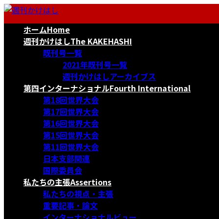
コ
ナ
ン
ビ
ホーム
Home
テ
ゲ
ン
ー
週刊かけはし
The KAKEHASHI
ツ
シ
既刊号一覧
へ
ョ
2021年既刊号一覧
ス
ン
週刊かけはしアーカイブス
キ
に
第四インターナショナル
Fourth International
ッ
移
第18回世界大会
プ
動
第17回世界大会
第16回世界大会
第15回世界大会
第11回世界大会
日本支部関連
国際委員会
私たちの主張
Assertions
私たちの視点・主張
重要記事・論文
インターナショナルビュー