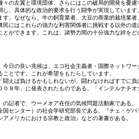
々の左翼と環境団体、さらにはこの破局的開発を憂慮
調し、具体的な政治的要求を行う闘争が実現しています
す。なぜなら、牛の飼育業者、大豆の商業的栽培業者
農民にはこれらの強力な利害関係者に挑戦する以外の道
とができます。これは、諸勢力間の十分強力な絆をど
今日の良い兆候は、エコ社会主義者・国際ネットワー
ることです。これが希望をもたらしています。
闘えば負けるかもしれないが、闘わなければすでに負
２００８年」に発表されたものである。「インテルナチオ
」の記者で、ウーメオア在住の気候問題活動家である。
全国センター）の社会学研究部長である。『チェ・ゲバ
ンアメリカにおける宗教と政治』などの著書がある。
）