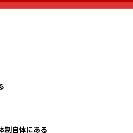
る
体制自体にある