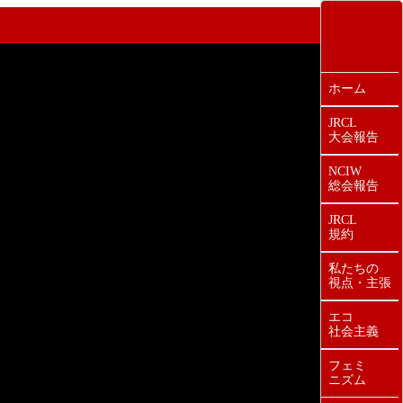
ホーム
JRCL
大会報告
NCIW
総会報告
JRCL
規約
私たちの
視点・主張
エコ
社会主義
フェミ
ニズム