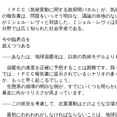
:
ＩＰＣＣ（気候変動に関する政府間パネル）が、気候
の報告書は、問題をいっそう明白な、議論の余地のな
がミシェル・レヴィと対談した。ミシェル・レヴィは
分野では広く知られた社会学者である。
今や臨界点を
超えつつある
――あなたは、地球温暖化は、以前の気候モデルより
温暖化の速度を正確に予想することは困難です。我々
では、ＩＰＣＣ報告書に提示されているシナリオの多
か、もっと早く起こるでしょう。
生態系の崩壊の明白な例が、すでにいくつも明らかに
暴走に向かうリスクが高まっています。
――この状況を考慮して、左翼運動はどのような立場
最初にわれわれがしなければならないことは、地球温