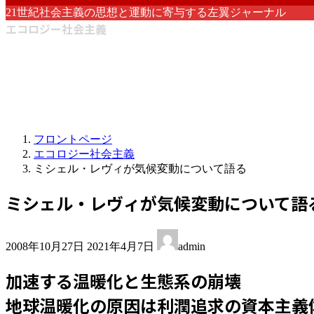
21世紀社会主義の思想と運動に寄与する左翼ジャーナル
エコロジー社会主義
フロントページ
エコロジー社会主義
ミシェル・レヴィが気候変動について語る
ミシェル・レヴィが気候変動について語
最
2008年10月27日
2021年4月7日
admin
終
更
加速する温暖化と生態系の崩壊
新
日
地球温暖化の原因は利潤追求の資本主義
時