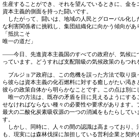
生産することができ、それを望んでいるときに、金を
資本主義的側面を持った闘いです。
したがって、闘いは、地域の人民とグローバル化した
な利害関係者に挑戦し、集団組織化に向かう傾向があ
「抵抗こそ
唯一の道だ」
――今日、先進資本主義国のすべての政府が、気候に
っています。どうすれば支配階級の気候政策のもつれ
ブルジョア政府は、この危機を誤った方法で取り扱っ
ら彼らは資本主義の化石燃料に対する癒しがたい渇き
彼らの政策自体から明らかなことです。この点は別に
唯一の方法は、既存の矛盾を目に見えるようにするこ
せなければならない種々の必要性や要求があります。
最大の二酸化炭素吸収源の一つの消滅をもたらしてい
す。
しかし、同時に、人々の間の認識は高まっており、消
も、現実には森林伐採に加担している営利企業と契約