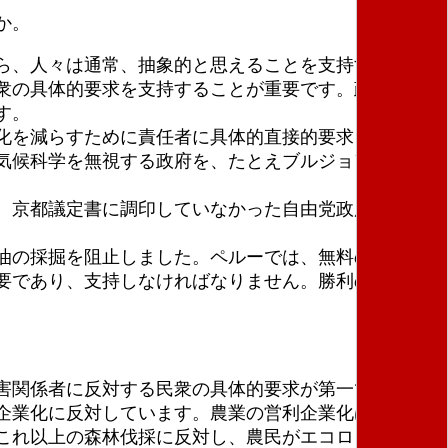
か。
ら、人々は通常、抽象的と思えることを支持すること
衆の具体的要求を支持することが重要です。政党は必
す。
化を減らすために責任者に具体的直接的要求を行うこ
気候科学を無視する政府を、たとえブルジョア政府で
、京都議定書に調印していなかった自由党政府を倒し
油の採掘を阻止しました。ペルーでは、無料の公共輸
要であり、支持しなければなりません。勝利のたび
害関係者に反対する民衆の具体的要求が第一です。
企業化に反対しています。農業の営利企業化は敵対を
これ以上の森林伐採に反対し、農民がエコロジー的に