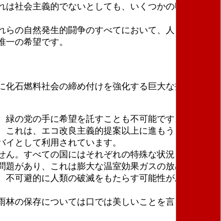
れは社会主義的でないとしても、いくつかの明確に反
れらの自然発生的闘争のすべてにおいて、人々は強力
唯一の希望です。
に化石燃料社会の締め付けを強化する巨大な投資を行
、緑の党の手に希望を託すことも不可能です。なぜな
。これは、エコ改良主義的提案以上に進もうとしない
バイとして利用されています。
せん。すべての国にはそれぞれの特殊な状況、満足さ
問題があり、これは膨大な温室効果ガスの放出と地球
、不可避的に人類の破滅をもたらす可能性がありま
雨林の保存については口では美しいことを言うけれど