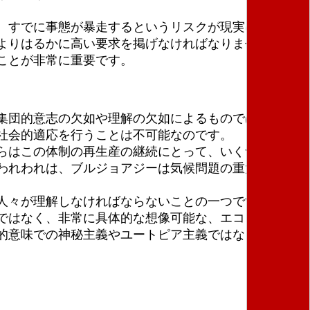
。すでに事態が暴走するというリスクが現実になって
よりはるかに高い要求を掲げなければなりません。
ことが非常に重要です。
集団的意志の欠如や理解の欠如によるものではありま
社会的適応を行うことは不可能なのです。
らはこの体制の再生産の継続にとって、いくつかの不
われわれは、ブルジョアジーは気候問題の重大性と責
人々が理解しなければならないことの一つです。人々
ではなく、非常に具体的な想像可能な、エコソシアリ
的意味での神秘主義やユートピア主義ではなく、必然