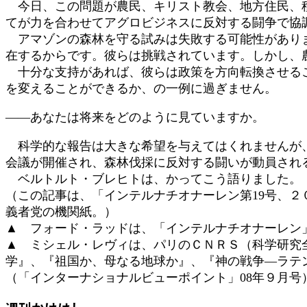
今日、この問題が農民、キリスト教会、地方住民、種
てが力を合わせてアグロビジネスに反対する闘争で協
アマゾンの森林を守る試みは失敗する可能性がありま
在するからです。彼らは挑戦されています。しかし、
十分な支持があれば、彼らは政策を方向転換させるこ
を変えることができるか、の一例に過ぎません。
――あなたは将来をどのように見ていますか。
科学的な報告は大きな希望を与えてはくれませんが、
会議が開催され、森林伐採に反対する闘いが動員され
ベルトルト・ブレヒトは、かってこう語りました。「
（この記事は、「インテルナチオナーレン第19号、
義者党の機関紙。）
▲ フォード・ラッドは、「インテルナチオナーレン
▲ ミシェル・レヴィは、パリのＣＮＲＳ（科学研究
学』、『祖国か、母なる地球か』、『神の戦争―ラテ
（「インターナショナルビューポイント」08年９月号