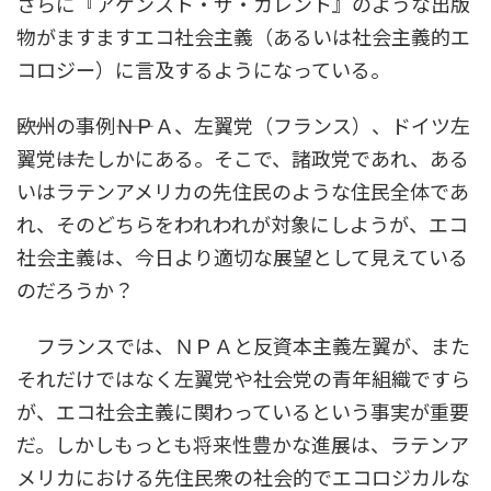
さらに『アゲンスト・ザ・カレント』のような出版
物がますますエコ社会主義（あるいは社会主義的エ
コロジー）に言及するようになっている。
――欧州の事例――ＮＰＡ、左翼党（フランス）、ドイツ左
翼党――はたしかにある。そこで、諸政党であれ、ある
いはラテンアメリカの先住民のような住民全体であ
れ、そのどちらをわれわれが対象にしようが、エコ
社会主義は、今日より適切な展望として見えている
のだろうか？
フランスでは、ＮＰＡと反資本主義左翼が、また
それだけではなく左翼党や社会党の青年組織ですら
が、エコ社会主義に関わっているという事実が重要
だ。しかしもっとも将来性豊かな進展は、ラテンア
メリカにおける先住民衆の社会的でエコロジカルな