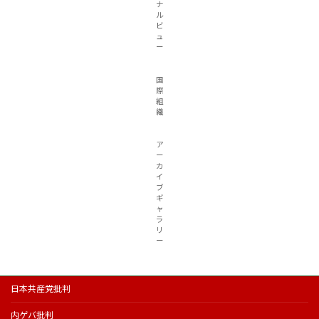
ナ
ル
ビ
ュ
ー
国
際
組
織
ア
ー
カ
イ
ブ
ギ
ャ
ラ
リ
ー
日本共産党批判
内ゲバ批判