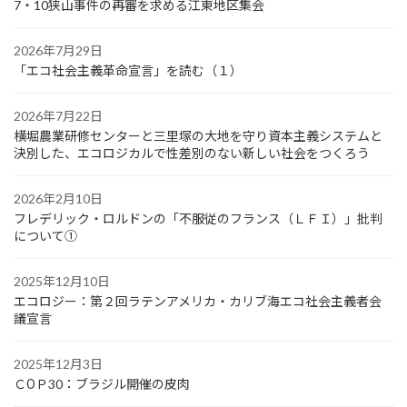
7・10狭山事件の再審を求める江東地区集会
2026年7月29日
「エコ社会主義革命宣言」を読む（１）
2026年7月22日
横堀農業研修センターと三里塚の大地を守り資本主義システムと
決別した、エコロジカルで性差別のない新しい社会をつくろう
2026年2月10日
フレデリック・ロルドンの「不服従のフランス（ＬＦＩ）」批判
について①
2025年12月10日
エコロジー：第２回ラテンアメリカ・カリブ海エコ社会主義者会
議宣言
2025年12月3日
ＣОＰ30：ブラジル開催の皮肉