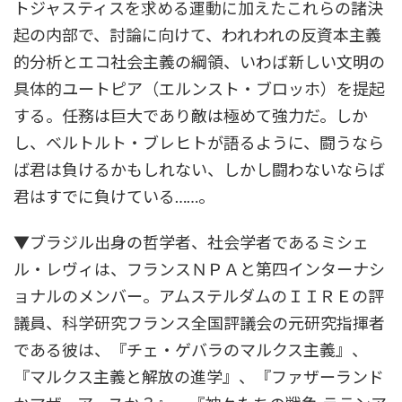
トジャスティスを求める運動に加えたこれらの諸決
起の内部で、討論に向けて、われわれの反資本主義
的分析とエコ社会主義の綱領、いわば新しい文明の
具体的ユートピア（エルンスト・ブロッホ）を提起
する。任務は巨大であり敵は極めて強力だ。しか
し、ベルトルト・ブレヒトが語るように、闘うなら
ば君は負けるかもしれない、しかし闘わないならば
君はすでに負けている……。
▼ブラジル出身の哲学者、社会学者であるミシェ
ル・レヴィは、フランスＮＰＡと第四インターナシ
ョナルのメンバー。アムステルダムのＩＩＲＥの評
議員、科学研究フランス全国評議会の元研究指揮者
である彼は、『チェ・ゲバラのマルクス主義』、
『マルクス主義と解放の進学』、『ファザーランド