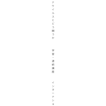
ナ
ウ
イ
ル
ス
と
ど
う
闘
う
か
学
習
・
連
続
講
座
イ
ン
タ
ー
ナ
シ
ョ