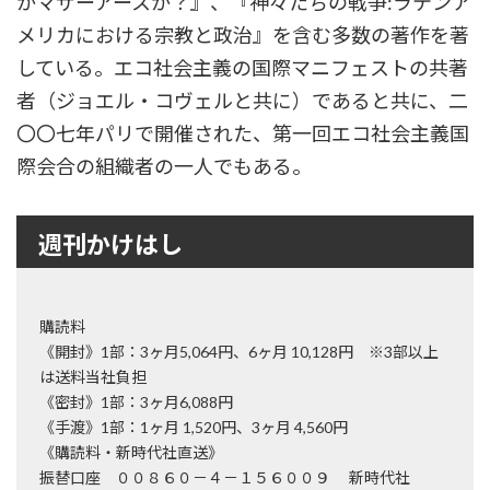
かマザーアースか？』、『神々たちの戦争:ラテンア
メリカにおける宗教と政治』を含む多数の著作を著
している。エコ社会主義の国際マニフェストの共著
者（ジョエル・コヴェルと共に）であると共に、二
〇〇七年パリで開催された、第一回エコ社会主義国
際会合の組織者の一人でもある。
週刊かけはし
購読料
《開封》1部：3ヶ月5,064円、6ヶ月 10,128円 ※3部以上
は送料当社負担
《密封》1部：3ヶ月6,088円
《手渡》1部：1ヶ月 1,520円、3ヶ月 4,560円
《購読料・新時代社直送》
振替口座 ００８６０－４－１５６００９ 新時代社