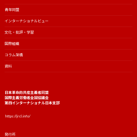
青年同盟
インターナショナルビュー
文化・批評・学習
国際組織
コラム架橋
資料
日本革命的共産主義者同盟
国際主義労働者全国協議会
第四インターナショナル日本支部
https://jrcl.info/
発行所