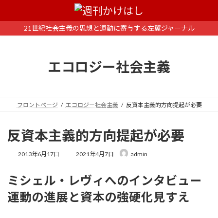
コ
ナ
ン
ビ
テ
ゲ
21世紀社会主義の思想と運動に寄与する左翼ジャーナル
ン
ー
ツ
シ
へ
ョ
エコロジー社会主義
ス
ン
キ
に
ッ
移
プ
動
フロントページ
エコロジー社会主義
反資本主義的方向提起が必要
反資本主義的方向提起が必要
最
2013年6月17日
2021年4月7日
admin
終
更
ミシェル・レヴィへのインタビュー
新
日
運動の進展と資本の強硬化見すえ
時
: