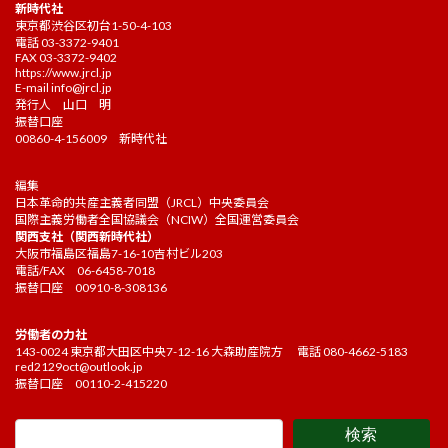
新時代社
東京都渋谷区初台1-50-4-103
電話 03-3372-9401
FAX 03-3372-9402
https://www.jrcl.jp
E-mail
info@jrcl.jp
発行人 山口 明
振替口座
00860-4-156009 新時代社
編集
日本革命的共産主義者同盟（JRCL）中央委員会
国際主義労働者全国協議会（NCIW）全国運営委員会
関西支社（関西新時代社）
大阪市福島区福島7-16-10吉村ビル203
電話/FAX 06-6458-7018
振替口座 00910-8-308136
労働者の力社
143-0024 東京都大田区中央7-12-16 大森助産院方 電話 080-4662-5183
red2129oct@outlook.jp
振替口座 00110-2-415220
検索