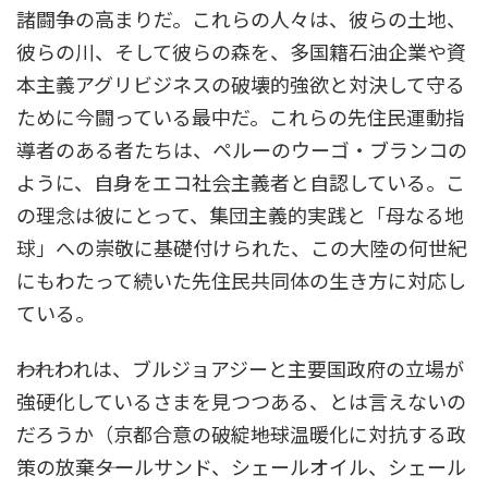
諸闘争の高まりだ。これらの人々は、彼らの土地、
彼らの川、そして彼らの森を、多国籍石油企業や資
本主義アグリビジネスの破壊的強欲と対決して守る
ために今闘っている最中だ。これらの先住民運動指
導者のある者たちは、ペルーのウーゴ・ブランコの
ように、自身をエコ社会主義者と自認している。こ
の理念は彼にとって、集団主義的実践と「母なる地
球」への崇敬に基礎付けられた、この大陸の何世紀
にもわたって続いた先住民共同体の生き方に対応し
ている。
――われわれは、ブルジョアジーと主要国政府の立場が
強硬化しているさまを見つつある、とは言えないの
だろうか（京都合意の破綻――地球温暖化に対抗する政
策の放棄――タールサンド、シェールオイル、シェール