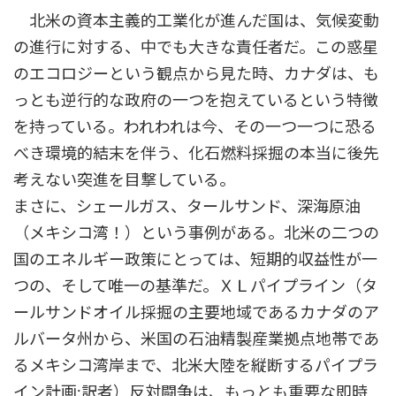
北米の資本主義的工業化が進んだ国は、気候変動
の進行に対する、中でも大きな責任者だ。この惑星
のエコロジーという観点から見た時、カナダは、も
っとも逆行的な政府の一つを抱えているという特徴
を持っている。われわれは今、その一つ一つに恐る
べき環境的結末を伴う、化石燃料採掘の本当に後先
考えない突進を目撃している。
まさに、シェールガス、タールサンド、深海原油
（メキシコ湾！）という事例がある。北米の二つの
国のエネルギー政策にとっては、短期的収益性が一
つの、そして唯一の基準だ。ＸＬパイプライン（タ
ールサンドオイル採掘の主要地域であるカナダのア
ルバータ州から、米国の石油精製産業拠点地帯であ
るメキシコ湾岸まで、北米大陸を縦断するパイプラ
イン計画:訳者）反対闘争は、もっとも重要な即時