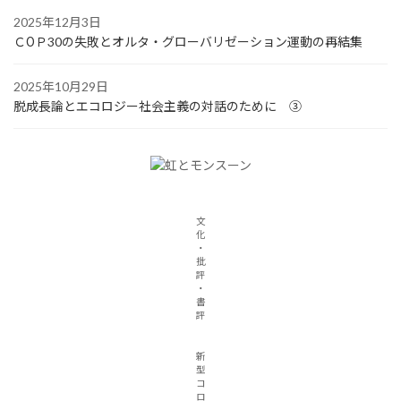
2025年12月3日
ＣОＰ30の失敗とオルタ・グローバリゼーション運動の再結集
2025年10月29日
脱成長論とエコロジー社会主義の対話のために ③
文
化
・
批
評
・
書
評
新
型
コ
ロ