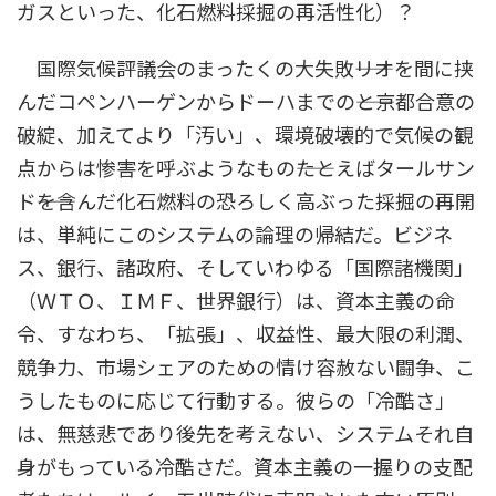
ガスといった、化石燃料採掘の再活性化）？
国際気候評議会のまったくの大失敗――リオを間に挟
んだコペンハーゲンからドーハまでの――と京都合意の
破綻、加えてより「汚い」、環境破壊的で気候の観
点からは惨害を呼ぶようなもの――たとえばタールサン
ド――を含んだ化石燃料の恐ろしく高ぶった採掘の再開
は、単純にこのシステムの論理の帰結だ。ビジネ
ス、銀行、諸政府、そしていわゆる「国際諸機関」
（ＷＴＯ、ＩＭＦ、世界銀行）は、資本主義の命
令、すなわち、「拡張」、収益性、最大限の利潤、
競争力、市場シェアのための情け容赦ない闘争、こ
うしたものに応じて行動する。彼らの「冷酷さ」
は、無慈悲であり後先を考えない、システムそれ自
身がもっている冷酷さだ。資本主義の一握りの支配