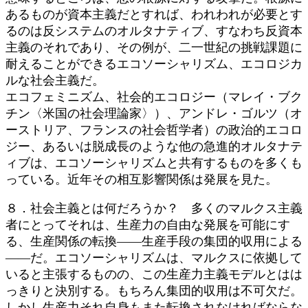
あるものが資本主義だとすれば、われわれが必要とす
るのは反システムのオルタナティブ、すなわち反資本
主義のそれであり、その例が、二一世紀の挑戦課題に
耐えることができるエコソーシャリズム、エコロジカ
ルな社会主義だ。
エコフェミニズム、社会的エコロジー（マレイ・ブク
チン〈米国の社会理論家〉）、アンドレ・ゴルツ（オ
ーストリア、フランスの社会哲学者）の政治的エコロ
ジー、あるいは脱成長のような他の急進的オルタナテ
ィブは、エコソーシャリズムと共有するものを多くも
っている。近年その相互影響関係は発展を見た。
８．社会主義とは何だろうか？ 多くのマルクス主義
者にとってそれは、生産力の自由な発展を可能にす
る、生産関係の転換――生産手段の集団的収用による
――だ。エコソーシャリズムは、マルクスに依拠して
いると主張するものの、この生産力主義モデルとはは
っきりと決別する。もちろん集団的収用は不可欠だ。
しかし生産力それ自身もまた転換されなければならな