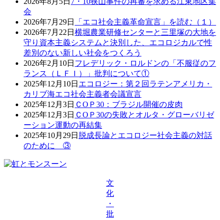
2026年8月5日
7・10狭山事件の再審を求める江東地区集
会
2026年7月29日
「エコ社会主義革命宣言」を読む（１）
2026年7月22日
横堀農業研修センターと三里塚の大地を
守り資本主義システムと決別した、エコロジカルで性
差別のない新しい社会をつくろう
2026年2月10日
フレデリック・ロルドンの「不服従のフ
ランス（ＬＦＩ）」批判について①
2025年12月10日
エコロジー：第２回ラテンアメリカ・
カリブ海エコ社会主義者会議宣言
2025年12月3日
ＣОＰ30：ブラジル開催の皮肉
2025年12月3日
ＣОＰ30の失敗とオルタ・グローバリゼ
ーション運動の再結集
2025年10月29日
脱成長論とエコロジー社会主義の対話
のために ③
文
化
・
批