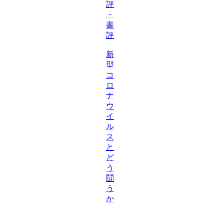
評
・
書
評
新
型
コ
ロ
ナ
ウ
イ
ル
ス
と
ど
う
闘
う
か