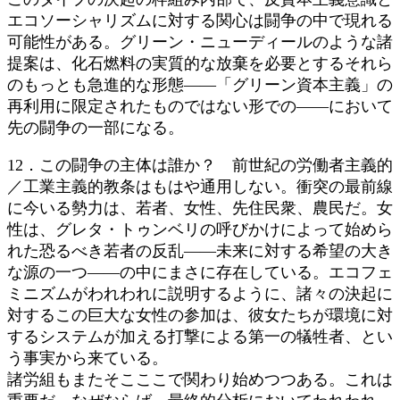
エコソーシャリズムに対する関心は闘争の中で現れる
可能性がある。グリーン・ニューディールのような諸
提案は、化石燃料の実質的な放棄を必要とするそれら
のもっとも急進的な形態――「グリーン資本主義」の
再利用に限定されたものではない形での――において
先の闘争の一部になる。
12．この闘争の主体は誰か？ 前世紀の労働者主義的
／工業主義的教条はもはや通用しない。衝突の最前線
に今いる勢力は、若者、女性、先住民衆、農民だ。女
性は、グレタ・トゥンベリの呼びかけによって始めら
れた恐るべき若者の反乱――未来に対する希望の大き
な源の一つ――の中にまさに存在している。エコフェ
ミニズムがわれわれに説明するように、諸々の決起に
対するこの巨大な女性の参加は、彼女たちが環境に対
するシステムが加える打撃による第一の犠牲者、とい
う事実から来ている。
諸労組もまたそこここで関わり始めつつある。これは