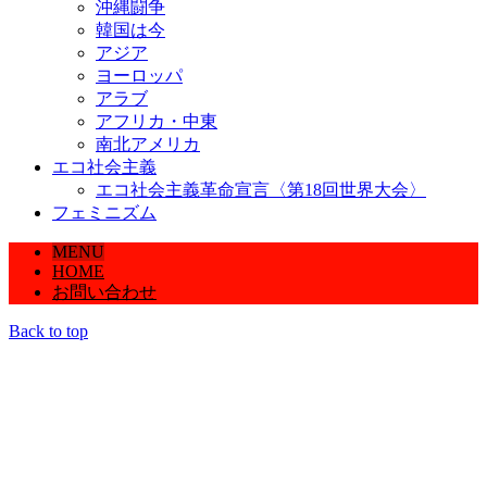
沖縄闘争
韓国は今
アジア
ヨーロッパ
アラブ
アフリカ・中東
南北アメリカ
エコ社会主義
エコ社会主義革命宣言〈第18回世界大会〉
フェミニズム
MENU
HOME
お問い合わせ
Back to top