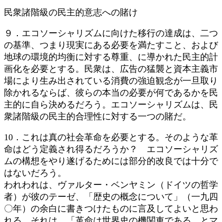
民衆諸階級の民主的意志への賭け
９．エコソーシャリズムに向けた移行の達成は、二つ
の基準、つまり現実にある必要を満たすこと、および
地球の環境的均衡に対する尊重、に導かれた民主的計
画化を必要とする。民衆は、広告の猛襲と資本主義市
場により生み出されている消費の強迫観念が一旦取り
除かれるならば、彼らの本当の必要が何であるかを民
主的に自ら決めるだろう。エコソーシャリズムは、民
衆諸階級の民主的合理性に対する一つの賭だ。
10．これは真の社会革命を必要とする。そのような革
命はどう定義され得るだろうか？ エコソーシャリズ
ムの構想をやり遂げるためには部分的改良では十分で
はないだろう。
われわれは、ヴァルター・ベンヤミン（ドイツの哲学
者）が彼のテーゼ、「歴史の概念について」（一九四
〇年）の余白に書きつけたものに言及してよいと思わ
れる。それは、「革命は世界史の機関車である、とマ