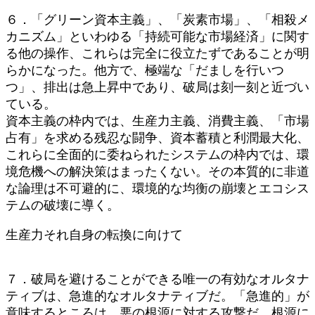
６．「グリーン資本主義」、「炭素市場」、「相殺メ
カニズム」といわゆる「持続可能な市場経済」に関す
る他の操作、これらは完全に役立たずであることが明
らかになった。他方で、極端な「だましを行いつ
つ」、排出は急上昇中であり、破局は刻一刻と近づい
ている。
資本主義の枠内では、生産力主義、消費主義、「市場
占有」を求める残忍な闘争、資本蓄積と利潤最大化、
これらに全面的に委ねられたシステムの枠内では、環
境危機への解決策はまったくない。その本質的に非道
な論理は不可避的に、環境的な均衡の崩壊とエコシス
テムの破壊に導く。
生産力それ自身の転換に向けて
７．破局を避けることができる唯一の有効なオルタナ
ティブは、急進的なオルタナティブだ。「急進的」が
意味するところは、悪の根源に対する攻撃だ。根源に