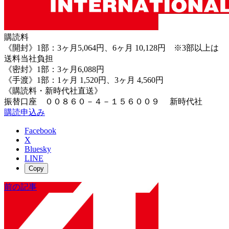
購読料
《開封》1部：3ヶ月5,064円、6ヶ月 10,128円 ※3部以上は
送料当社負担
《密封》1部：3ヶ月6,088円
《手渡》1部：1ヶ月 1,520円、3ヶ月 4,560円
《購読料・新時代社直送》
振替口座 ００８６０－４－１５６００９ 新時代社
購読申込み
Facebook
X
Bluesky
LINE
Copy
前の記事