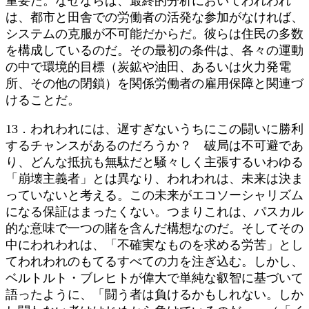
重要だ。なぜならば、最終的分析においてわれわれ
は、都市と田舎での労働者の活発な参加がなければ、
システムの克服が不可能だからだ。彼らは住民の多数
を構成しているのだ。その最初の条件は、各々の運動
の中で環境的目標（炭鉱や油田、あるいは火力発電
所、その他の閉鎖）を関係労働者の雇用保障と関連づ
けることだ。
13．われわれには、遅すぎないうちにこの闘いに勝利
するチャンスがあるのだろうか？ 破局は不可避であ
り、どんな抵抗も無駄だと騒々しく主張するいわゆる
「崩壊主義者」とは異なり、われわれは、未来は決ま
っていないと考える。この未来がエコソーシャリズム
になる保証はまったくない。つまりこれは、パスカル
的な意味で一つの賭を含んだ構想なのだ。そしてその
中にわれわれは、「不確実なものを求める労苦」とし
てわれわれのもてるすべての力を注ぎ込む。しかし、
ベルトルト・ブレヒトが偉大で単純な叡智に基づいて
語ったように、「闘う者は負けるかもしれない。しか