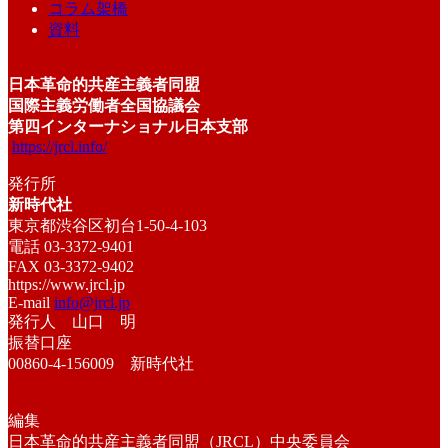
コラム架橋
資料
日本革命的共産主義者同盟
国際主義労働者全国協議会
第四インターナショナル日本支部
https://jrcl.info/
発行所
新時代社
東京都渋谷区初台1-50-4-103
電話 03-3372-9401
FAX 03-3372-9402
https://www.jrcl.jp
E-mail
info@jrcl.jp
発行人 山口 明
振替口座
00860-4-156009 新時代社
編集
日本革命的共産主義者同盟（JRCL）中央委員会