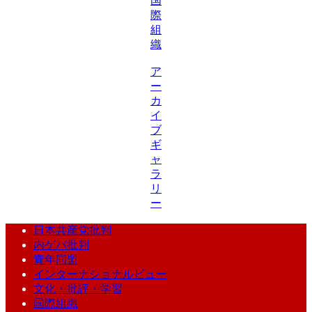
国
際
組
織
ア
ー
カ
イ
ブ
ギ
ャ
ラ
リ
ー
日本共産党批判
内ゲバ批判
青年同盟
インターナショナルビュー
文化・批評・学習
国際組織