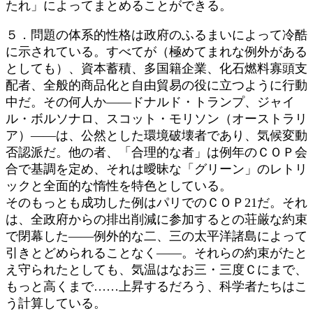
たれ」によってまとめることができる。
５．問題の体系的性格は政府のふるまいによって冷酷
に示されている。すべてが（極めてまれな例外がある
としても）、資本蓄積、多国籍企業、化石燃料寡頭支
配者、全般的商品化と自由貿易の役に立つように行動
中だ。その何人か――ドナルド・トランプ、ジャイ
ル・ボルソナロ、スコット・モリソン（オーストラリ
ア）――は、公然とした環境破壊者であり、気候変動
否認派だ。他の者、「合理的な者」は例年のＣＯＰ会
合で基調を定め、それは曖昧な「グリーン」のレトリ
ックと全面的な惰性を特色としている。
そのもっとも成功した例はパリでのＣＯＰ21だ。それ
は、全政府からの排出削減に参加するとの荘厳な約束
で閉幕した――例外的な二、三の太平洋諸島によって
引きとどめられることなく――。それらの約束がたと
え守られたとしても、気温はなお三・三度Ｃにまで、
もっと高くまで……上昇するだろう、科学者たちはこ
う計算している。