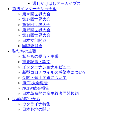
週刊かけはしアーカイブス
第四インターナショナル
第18回世界大会
第17回世界大会
第16回世界大会
第15回世界大会
第11回世界大会
日本支部関連
国際委員会
私たちの主張
私たちの視点・主張
重要記事・論文
インターナショナルビュー
新型コロナウイルス感染症について
尖閣・領土問題について
JRCL大会報告
NCIW総会報告
日本革命的共産主義者同盟規約
世界の闘いから
ウクライナ特集
日本各地の闘い