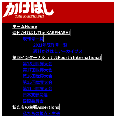
コ
ナ
ン
ビ
テ
ゲ
ン
ー
ホーム
Home
ツ
シ
へ
ョ
週刊かけはし
The KAKEHASHI
ス
ン
既刊号一覧
キ
に
2021年既刊号一覧
ッ
移
週刊かけはしアーカイブス
プ
動
第四インターナショナル
Fourth International
第18回世界大会
第17回世界大会
第16回世界大会
第15回世界大会
第11回世界大会
日本支部関連
国際委員会
私たちの主張
Assertions
私たちの視点・主張