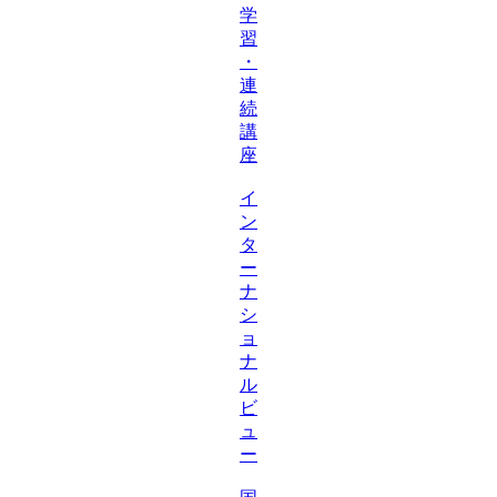
学
習
・
連
続
講
座
イ
ン
タ
ー
ナ
シ
ョ
ナ
ル
ビ
ュ
ー