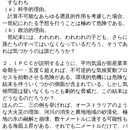
すなわち
（ａ）科学的理由。
計算不可能なあらゆる遡及的作用を考慮した場合、
一世紀にわたる予想を行うことは極めて危険である。
（ｂ）政治的理由。
世紀末には、われわれ、われわれの子ども、さらに
孫たちのすべてはいなくなっているだろう。そうであ
れば気づかうのは誰だろうか？
２．ＩＰＣＣが説明するように、平均気温が前産業革
命期を一・五度Ｃ超えれば、不可逆的な気候変動プロ
セスを始動させる危険がある。環境的危機には危険な
結末を伴ういくつかの側面が含まれている。しかし気
候問題は疑いなくもっとも劇的な脅威だ。この結末は
どうなるのだろうか？
ほんの二、三の例を挙げれば、オーストラリアのよう
な大火災の増加、河川の消失と農地地域の砂漠化、極
地の氷の融解と崩壊、数十メートルに達する可能性も
ある海面上昇がある。それでも二メートルだけで、バ