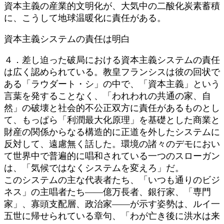
資本主義の産業的文明化が、大気中の二酸化炭素蓄積
に、こうして地球温暖化に責任がある。
資本主義システムの責任は明白
４．差し迫った破局における資本主義システムの責任
は広く認められている。教皇フランシスは彼の回状で
ある「ラウダート・シ」の中で、「資本主義」という
言葉を発することなく、「われわれの共通の家、自
然」の破壊と社会的不公正双方に責任があるものとし
て、もっぱら「利潤最大化原理」を基礎とした商業と
財産の関係からなる構造的に正道を外したシステムに
反対して、遠慮無く話した。環境の諸々のデモにおい
て世界中で普遍的に唱和されている一つのスローガン
は、「気候ではなくシステムを変えろ」だ。
このシステムの主な代表者たち、「いつも通りのビジ
ネス」の主唱者たち――億万長者、銀行家、「専門
家」、寡頭支配層、政治家――が示す姿勢は、ルイ一
五世に帰せられている章句、「わが亡き後に洪水は来