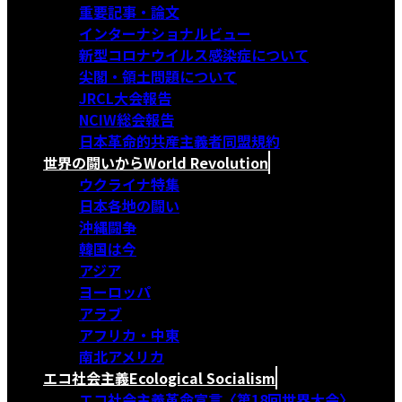
重要記事・論文
インターナショナルビュー
新型コロナウイルス感染症について
尖閣・領土問題について
JRCL大会報告
NCIW総会報告
日本革命的共産主義者同盟規約
世界の闘いから
World Revolution
ウクライナ特集
日本各地の闘い
沖縄闘争
韓国は今
アジア
ヨーロッパ
アラブ
アフリカ・中東
南北アメリカ
エコ社会主義
Ecological Socialism
エコ社会主義革命宣言〈第18回世界大会〉