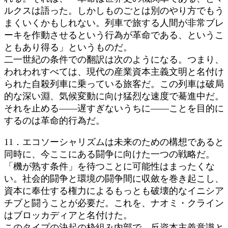
ルクスは語った。しかしものごとは別のやり方でもう
まくいくかもしれない。列車で旅する人間が非常ブレ
ーキを作動させるという行為が革命である、というこ
ともあり得る」というものだ。
二一世紀の条件での翻訳は次のようになる。つまり、
われわれすべては、現代の産業資本主義文明と名付け
られた自殺列車に乗っている旅客だ。この列車は破局
的な深い淵、気候変動に向け猛烈な速度で驀進中だ。
それを止める――遅すぎないうちに――ことを目的に
するのは革命的行為だ。
11．エコソーシャリズムは未来のための構想であると
同時に、今ここにある闘争に向けた一つの戦略だ。
「機が熟す条件」を待つことに可能性はまったくな
い。社会的闘争と環境の闘争間に収斂を巻き起こし、
資本に奉仕する権力によるもっとも破壊的なイニシア
チブと闘うことが必要だ。これを、ナオミ・クライン
はブロッカディアと名付けた。
このタイプの決起の枠組み内部で、反資本主義意識と