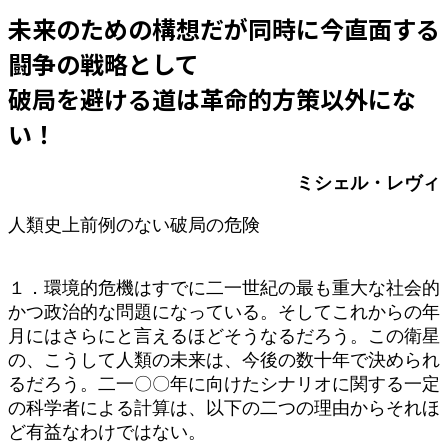
更
未来のための構想だが同時に今直面する
新
日
闘争の戦略として
時
:
破局を避ける道は革命的方策以外にな
い！
ミシェル・レヴィ
人類史上前例のない破局の危険
１．環境的危機はすでに二一世紀の最も重大な社会的
かつ政治的な問題になっている。そしてこれからの年
月にはさらにと言えるほどそうなるだろう。この衛星
の、こうして人類の未来は、今後の数十年で決められ
るだろう。二一〇〇年に向けたシナリオに関する一定
の科学者による計算は、以下の二つの理由からそれほ
ど有益なわけではない。