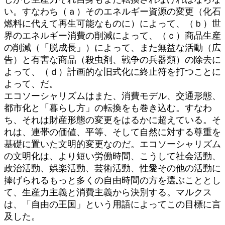
い。すなわち（ａ）そのエネルギー資源の変更（化石
燃料に代えて再生可能なものに）によって、（ｂ）世
界のエネルギー消費の削減によって、（ｃ）商品生産
の削減（「脱成長」）によって、また無益な活動（広
告）と有害な商品（殺虫剤、戦争の兵器類）の除去に
よって、（ｄ）計画的な旧式化に終止符を打つことに
よって、だ。
エコソーシャリズムはまた、消費モデル、交通形態、
都市化と「暮らし方」の転換をも巻き込む。すなわ
ち、それは財産形態の変更をはるかに超えている。そ
れは、連帯の価値、平等、そして自然に対する尊重を
基礎に置いた文明的変更なのだ。エコソーシャリズム
の文明化は、より短い労働時間、こうして社会活動、
政治活動、娯楽活動、芸術活動、性愛その他の活動に
捧げられるもっと多くの自由時間の方を選ぶこととし
て、生産力主義と消費主義から決別する。マルクス
は、「自由の王国」という用語によってこの目標に言
及した。