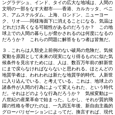
ングラデシュ、インド、タイの広大な地域は、人間の
文明の一部をなす大都市――香港、カルカッタ、ベニ
ス、アムステルダム、上海、ロンドン、ニューヨー
ク、リオ――同様海面下に消えることになる。気温は
どれだけ高くなる可能性があるのだろうか？ この地
球上での人間の暮らしが脅かされるのは何度になるの
だろうか？ これらの問題に解答をもつ者は皆無だ。
３．これらは人類史上前例のない破局の危険だ。気候
変動を原因として未来の現実になり得るものに似た気
候条件を見出すためには、人は、数百万年前の鮮新世
にまで戻らなければならないと思われる。ほとんどの
地質学者は、われわれは新たな地質学的時代、人新世
に入り込んでいる、と考えている。これは、地球上の
諸条件が人間の行為によって変えられた、という時代
だ。それはどのような行為だろうか？ 気候変動は一
八世紀の産業革命で始まった。しかし、それが質的飛
躍の性格を帯びたのは、一九四五年後、新自由主義的
グローバリゼーションによってだ。換言すれば、現代