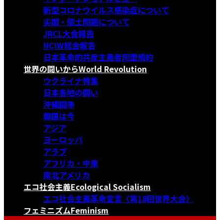
新型コロナウイルス感染症について
尖閣・領土問題について
JRCL大会報告
NCIW総会報告
日本革命的共産主義者同盟規約
世界の闘いから
World Revolution
ウクライナ特集
日本各地の闘い
沖縄闘争
韓国は今
アジア
ヨーロッパ
アラブ
アフリカ・中東
南北アメリカ
エコ社会主義
Ecological Socialism
エコ社会主義革命宣言〈第18回世界大会〉
フェミニズム
Feminism