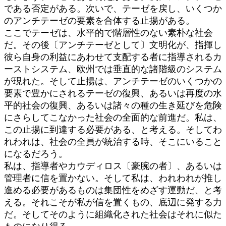
である否定がある。次いで、テーゼを戻し、いくつか
のアンチテーゼの要素を合体する止揚がある。
ここでテーゼは、水平的で階層性のない素朴な社会
だ。その後〔アンチテーゼとして〕文明化が、指揮し
彼ら自身の利益にあわせて支配する者に指導されるカ
ーストシステム、欧州では垂直的な諸階級のシステム
が現れた。そして止揚は、アンチテーゼのいくつかの
要素で豊かにされるテーゼの復興、あるいは再度の水
平的社会の復興、あるいは諸々の種の生き延びを危険
にさらしてこなかった社会の全面的な前進だ。私は、
この止揚に到達する必要がある、と考える。そしてわ
れわれは、社会の全員が統治する時、そこにいること
になるだろう。
私は、指導者やカウディロス〔豪腕の者〕、あるいは
管理者に信を置かない。そして私は、われわれが推し
進める必要があるものは集団性をめざす運動だ、と考
える。それこそが私が信を置くもの、底辺に発する力
だ。そしてそのように組織化された社会はそれに似た