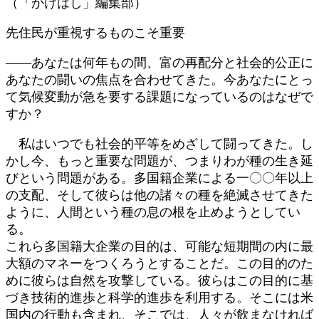
（「かけはし」編集部）
先住民が重視するものこそ重要
――あなたは何年もの間、富の再配分と社会的公正に
あなたの闘いの焦点を合わせてきた。今あなたにとっ
て気候変動が急を要する課題になっているのはなぜで
すか？
私はいつでも社会的平等をめざして闘ってきた。し
かし今、もっと重要な問題が、つまりわが種の生き延
びという問題がある。多国籍企業による一〇〇年以上
の支配、そして彼らは他の諸々の種を絶滅させてきた
ように、人間という種の息の根を止めようとしてい
る。
これら多国籍大企業の目的は、可能な短期間の内に最
大額のマネーをつくろうとすることだ。この目的のた
めに彼らは自然を攻撃している。彼らはこの目的に基
づき技術的進歩と科学的進歩を利用する。そこには米
国内の行動も含まれ、そこでは、人々が飲まなければ