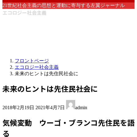
21世紀社会主義の思想と運動に寄与する左翼ジャーナル
エコロジー社会主義
フロントページ
エコロジー社会主義
未来のヒントは先住民社会に
未来のヒントは先住民社会に
最
2018年2月19日
2021年4月7日
admin
終
更
気候変動 ウーゴ・ブランコ先住民を語
新
日
る
時