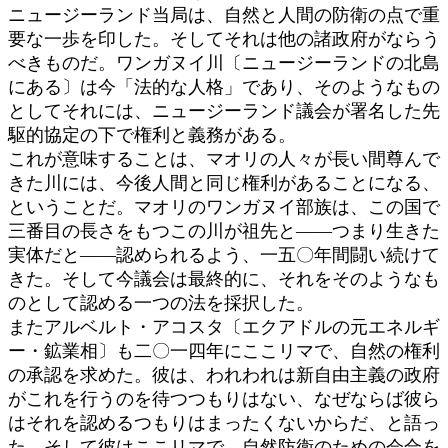
ニュージーランド当局は、自然と人間の防衛の点で重
要な一歩を印した。そしてそれは他の諸政府がならう
べきものだ。ワンガヌイ川〔ニュージーランドの北島
にある〕は今「法的な人格」であり、そのようなもの
としてそれには、ニュージーランド議会が署名した先
駆的協定の下で権利と義務がある。
これが意味することは、マオリの人々が長い間尊んで
きた川には、今後人間と同じ権利があることになる、
ということだ。マオリのワンガヌイ部族は、この国で
三番目の長さをもつこの川が祖先と――つまり生きた
実体だと――認められるよう、一五〇年間闘い続けて
きた。そして今議会は最終的に、それをそのようなも
のとして認める一つの法を採択した。
またアルベルト・アコスタ〔エクアドルの元エネルギ
ー・鉱業相〕も二〇一四年にここリマで、自然の権利
の承認を求めた。彼は、われわれは新自由主義の政府
がこれを行うのを待つつもりはない、なぜならば彼ら
はそれを認めるつもりはまったくないからだ、と語っ
た。そして彼はここリマで、自然防衛のための会合を