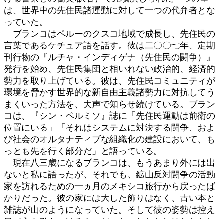
は、世界中の先住民諸運動に対して一つの代弁者とな
っていた。
ブランコはペルーのクスコ地域で成長し、先住民の
言葉であるケチュア語を話す。彼は二〇〇七年、定期
刊行物の『ルチャ・インディゲナ（先住民の闘争）』
発行を始め、先住民集団と相いれない政治的、経済的
勢力を取り上げている。彼は、先住民コミュニティが
環境を脅かす世界的な新自由主義諸勢力に対抗してう
まくいった方法を、大声で知らせ続けている。ブラン
コは、『シン・ペルミソ』誌に「先住民運動は前衛の
位置にいる」「それはシステムに対決する闘争、およ
び社会のオルタナティブな組織化の建設において、も
っとも先を行く部分だ」と語っている。
現在八三歳になるブランコは、もうあまり外には出
ないと私に語ったが、それでも、鉱山反対闘争の活動
家を訪れるための一ヵ月のメキシコ旅行から戻ったば
かりだった。彼の家には大した飾りはなく、古い本と
雑誌が山のようになっていた。そして彼の姿勢は控え