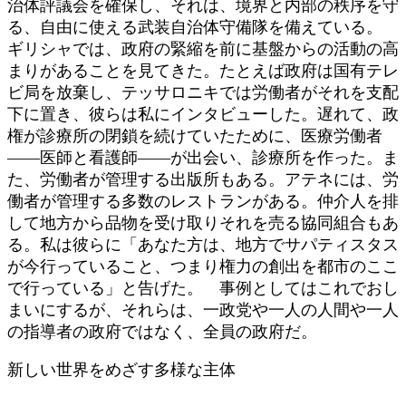
治体評議会を確保し、それは、境界と内部の秩序を守
る、自由に使える武装自治体守備隊を備えている。
ギリシャでは、政府の緊縮を前に基盤からの活動の高
まりがあることを見てきた。たとえば政府は国有テレ
ビ局を放棄し、テッサロニキでは労働者がそれを支配
下に置き、彼らは私にインタビューした。遅れて、政
権が診療所の閉鎖を続けていたために、医療労働者
――医師と看護師――が出会い、診療所を作った。ま
た、労働者が管理する出版所もある。アテネには、労
働者が管理する多数のレストランがある。仲介人を排
して地方から品物を受け取りそれを売る協同組合もあ
る。私は彼らに「あなた方は、地方でサパティスタス
が今行っていること、つまり権力の創出を都市のここ
で行っている」と告げた。 事例としてはこれでおし
まいにするが、それらは、一政党や一人の人間や一人
の指導者の政府ではなく、全員の政府だ。
新しい世界をめざす多様な主体