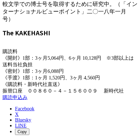
較文学での博士号を取得するために研究中。（「イン
ターナショナルビューポイント」二〇一八年一月
号）
The KAKEHASHI
購読料
《開封》1部：3ヶ月5,064円、6ヶ月 10,128円 ※3部以上は
送料当社負担
《密封》1部：3ヶ月6,088円
《手渡》1部：1ヶ月 1,520円、3ヶ月 4,560円
《購読料・新時代社直送》
振替口座 ００８６０－４－１５６００９ 新時代社
購読申込み
Facebook
X
Bluesky
LINE
Copy