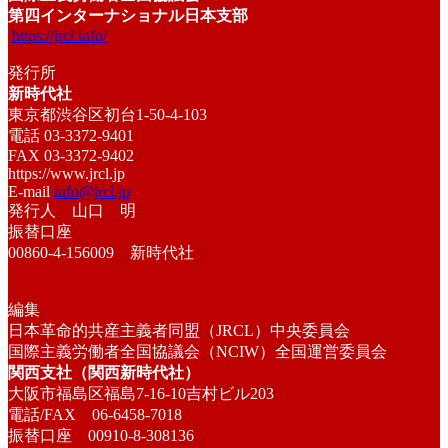
第四インターナショナル日本支部
https://jrcl.info/
発行所
新時代社
東京都渋谷区初台1-50-4-103
電話 03-3372-9401
FAX 03-3372-9402
https://www.jrcl.jp
E-mail
info@jrcl.jp
発行人 山口 明
振替口座
00860-4-156009 新時代社
編集
日本革命的共産主義者同盟（JRCL）中央委員会
国際主義労働者全国協議会（NCIW）全国運営委員会
関西支社（関西新時代社）
大阪市福島区福島7-16-10吉村ビル203
電話/FAX 06-6458-7018
振替口座 00910-8-308136