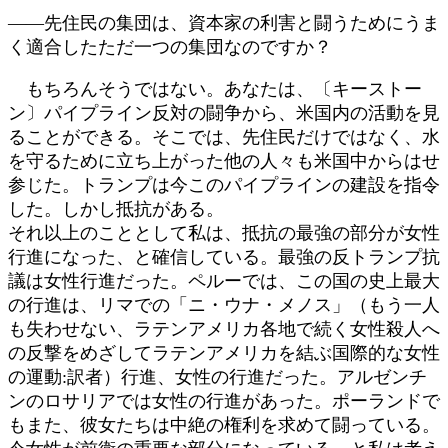
――先住民の集団は、資本家の利害と闘うためにうま
く適合したただ一つの集団なのですか？
もちろんそうではない。あなたは、〔キーストー
ン〕パイプライン反対の闘争から、米国内の活動を見
ることができる。そこでは、先住民だけではなく、水
を守るために立ち上がった他の人々も米国中からはせ
参じた。トランプは今このパイプラインの建設を指令
した。しかし抵抗がある。
それ以上のこととして私は、抵抗の最強の部分が女性
行進になった、と確信している。最強の反トランプ抗
議は女性行進だった。ペルーでは、この国の史上最大
の行進は、リマでの「ニ・ウナ・メノス」（もう一人
も失わせない、ラテンアメリカ各地で続く女性殺人へ
の反撃をめざしてラテンアメリカを結ぶ国際的な女性
の運動:訳者）行進、女性の行進だった。アルゼンチ
ンのロサリアでは女性の行進があった。ポーランドで
もまた、彼女たちは中絶の権利を求めて闘っている。