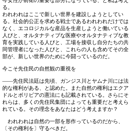
今女性が前衛の重要な部分になっている、と私は考え
る。
われわれはここで新しい世界を建設しようとしてい
る。社会的公正を求める戦士であるわれわれだけでは
なく、エコロジカルな産品を生産しようと働いている
人びと、オルタナティブな医療やオルタナティブな教
育を実践している人びと、工場を接収し自分たちの共
同管理者になった人びと、これらの人も含めてその全
部が、新しい世界のために今闘っているのだ。
今こそ先住民の自然観の重視を
――先住民法廷は先頃、ガンジス川とヤムナ川には法
的な権利がある、と認めた。また自然の権利はエクア
ドルとボリビアの憲法にも記載されている。さらにそ
れらは、多くの先住民集団によっても重要だと考えら
れている。その理念をあなたはどう考えますか？
われわれは自然の一部を形作っているのだから、
〔その権利を〕守るべきだ。