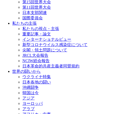
第15回世界大会
第11回世界大会
日本支部関連
国際委員会
私たちの主張
私たちの視点・主張
重要記事・論文
インターナショナルビュー
新型コロナウイルス感染症について
尖閣・領土問題について
JRCL大会報告
NCIW総会報告
日本革命的共産主義者同盟規約
世界の闘いから
ウクライナ特集
日本各地の闘い
沖縄闘争
韓国は今
アジア
ヨーロッパ
アラブ