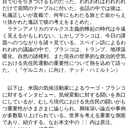
目で心を引きつけるものだった。われわれはわれわれ
だけで居間のテーブルに付いた。会話の中では彼は、
礼儀正しいが直截で、何年にもわたる旅と亡命からえ
り抜かれた逸話で彼の考えをまとめた。
ラテンアメリカのマルクス主義的蜂起の時代は今遠
く見えるかもしれない。しかしブランコは、今日の課
題へのつながりを諸々見ている。スペイン語によるわ
れわれの議論の中で、ブランコは、トランプ、地球温
暖化、自然の諸権利、また現在の世界的な政治的空気
における先住民運動の重要性について熱を込めて語っ
た。（『ゲルニカ』に向け、テッド・ハミルトン）
以下は、米国の気候活動家によるウーゴ・ブランコ
に対するインタビュー。気候変動に対する闘いを糸口
にしているが、むしろ現代における先住民の闘いがも
つ重要性がさまざまに論じられ、興味深い論点や事例
が多数取り上げられている。世界を考える重要な側面
であり、紹介する。なお本文中の〔〕内は原注。