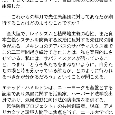
組織した。
――これからの年月で先住民集団に対してあなたが期
待することはどのようなことですか？
全大陸で、レイシズムと植民地主義の心性、また資
本主義システムを防衛する政治に反対する先住民の闘
争がある。メキシコのチアパスのサパティスタス圏で
この二三年間起き続けてきたことは、私を楽観的にさ
せている。私には、サパティスタスが語っているこ
と、つまり「どうぞ私たちをまねないように。自分た
ちの場と時を分かっている誰もが、どのように行われ
るべきかが分かるだろう」ということが聞こえる。
▼テッド・ハミルトンは、ニューヨークを基盤とする
記者であり気候に関する活動家。ハーバード法学院出
身であり、気候運動に向け法的防衛策を提供する、
「気候防衛プロジェクト」の共同創設者。現在、アメ
リカ文学と環境人間学に焦点を当て、エール大学で比