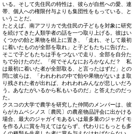
いる。そして先住民の特性は、彼らが自然への愛、連
帯、個人への権限付与よりも集団性をもっている、と
いうことだ。
たとえば、南アフリカで先住民の子どもを対象に研究
を続けてきた人類学者の話を一つ取り上げる。彼はい
くつかの飴と果物を樹上に置き、「走れ、そして最初
に着いたものが全部を取れ」と子どもたちに告げた。
そこで子どもたちは手をつないで走り、全部を自分た
ちで分けたのだ。「何でそんなにおろかなんだ？ 私
は最初に着いた者が全部取る、と言ったはずだ」との
問に彼らは、「われわれの中で飴や果物がないまま取
り残された者が出れば、われわれみんなが悲しいだろ
う。あなたがいるから私もいるのだ」と答えたのだっ
た。
クスコの大学で農学を研究した仲間のメンバーは、彼
らがカムペシノス〔農民〕の農産物品評会に出かける
場合、最大のジャガイモあるいは最多量のジャガイモ
を作る人に賞を与えてはならず、代わりにもっとも多
くの種類を生産した者に賞を与えなければならない、