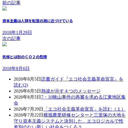
前の記事
資本主義は人類を転落の淵に近づけている
2018年1月29日
次の記事
気候とは別のＣＯ２の危険
2018年8月6日
2026年8月5日
読書ガイド『エコ社会主義革命宣言』を
読む(2)
2026年8月5日
熱波が示す４つのメッセージ
2026年8月5日
7・10狭山事件の再審を求める江東地区集
会
2026年7月29日
「エコ社会主義革命宣言」を読む（１）
2026年7月22日
横堀農業研修センターと三里塚の大地を
守り資本主義システムと決別した、エコロジカルで性
差別のない新しい社会をつくろう