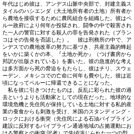
年代はじめ彼は、アンデス山脈中央部で、封建主義ス
タイルのハシエンダ（大土地所有者の土地）所有者か
ら農地を接収するために農民組合を組織した。彼はペ
ルー政府により何年か投獄され、闘争の中で殺害され
た一人の警官に対する殺人の罪を告発された（ブラン
コはその告発を否認した）。 彼は刑務所の中で、ア
ンデスでの農地改革の努力に基づき、共産主義的蜂起
をいかに築くかの本、『土地か死か』（つげ書房から
邦訳が出版されている）を書いた。彼の急進的な考え
は多方面から死の脅迫をもたらし、彼はチリ、スウェ
ーデン、メキシコでの亡命に何年も費やした。彼は近
頃になってペルーに帰還できることになった。
私を彼に引きつけたものは、反乱に彩られた彼の過
去というよりも活動家としての現在だった。地球的な
環境危機と先住民が保持している土地に対する私的産
業の蚕食からも刺激を受け、米国のスタンディング・
ロックにおける衝突（先住民による石油パイプライン
建設に反対するパイプライン通過地域の占拠運動にお
ける警察との衝突:訳者）で先頃演じられた一つの型