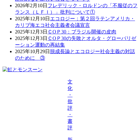
2026年2月10日
フレデリック・ロルドンの「不服従のフ
ランス（ＬＦＩ）」批判について①
2025年12月10日
エコロジー：第２回ラテンアメリカ・
カリブ海エコ社会主義者会議宣言
2025年12月3日
ＣОＰ30：ブラジル開催の皮肉
2025年12月3日
ＣОＰ30の失敗とオルタ・グローバリゼ
ーション運動の再結集
2025年10月29日
脱成長論とエコロジー社会主義の対話
のために ③
文
化
・
批
評
・
書
評
新