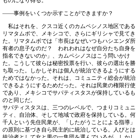
ものになり得る。
――事例をいくつか示すことができますか？
私はそれを、クスコ近くのカムペシノス地区である
リマタムボで、メキシコで、さらにギリシャで見てき
た。リマタムボでは「市長はなぜいつもハシエンダ所
有者の息子なのだ？ われわれはなぜ自分たち自身を
指名できないのか」、カムペシノスはこう問いかけ
た。こうして彼らは秘密投票を行い、彼らの選出を勝
ち取った。しかしそれは個人が統治できるようにする
ためではなかった。それは、コミュニティ総会が統治
できるようにするためだった。それは民衆の権限行使
であり、メキシコでサパティスタスが保持しているも
のと同じだ。
サパティスタスは、三つのレベルで、つまりコミュニ
ティ、自治体、そして地域で政府を保持している。何
千人という先住民衆が、「したがうことによる指導」
の原則に基づき自ら民主的に統治している。人びとは
統治者として女と男の一集団を選んでいるが、しかし