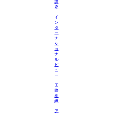
講
座
イ
ン
タ
ー
ナ
シ
ョ
ナ
ル
ビ
ュ
ー
国
際
組
織
ア