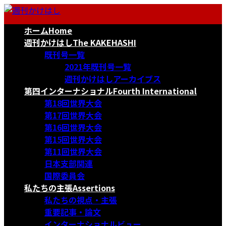
コ
ナ
ン
ビ
ホーム
Home
テ
ゲ
ン
ー
週刊かけはし
The KAKEHASHI
ツ
シ
既刊号一覧
へ
ョ
2021年既刊号一覧
ス
ン
週刊かけはしアーカイブス
キ
に
第四インターナショナル
Fourth International
ッ
移
第18回世界大会
プ
動
第17回世界大会
第16回世界大会
第15回世界大会
第11回世界大会
日本支部関連
国際委員会
私たちの主張
Assertions
私たちの視点・主張
重要記事・論文
インターナショナルビュー