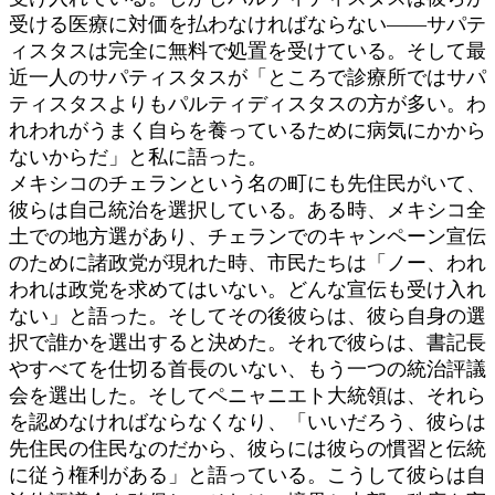
受ける医療に対価を払わなければならない――サパテ
ィスタスは完全に無料で処置を受けている。そして最
近一人のサパティスタスが「ところで診療所ではサパ
ティスタスよりもパルティディスタスの方が多い。わ
れわれがうまく自らを養っているために病気にかから
ないからだ」と私に語った。
メキシコのチェランという名の町にも先住民がいて、
彼らは自己統治を選択している。ある時、メキシコ全
土での地方選があり、チェランでのキャンペーン宣伝
のために諸政党が現れた時、市民たちは「ノー、われ
われは政党を求めてはいない。どんな宣伝も受け入れ
ない」と語った。そしてその後彼らは、彼ら自身の選
択で誰かを選出すると決めた。それで彼らは、書記長
やすべてを仕切る首長のいない、もう一つの統治評議
会を選出した。そしてペニャニエト大統領は、それら
を認めなければならなくなり、「いいだろう、彼らは
先住民の住民なのだから、彼らには彼らの慣習と伝統
に従う権利がある」と語っている。こうして彼らは自