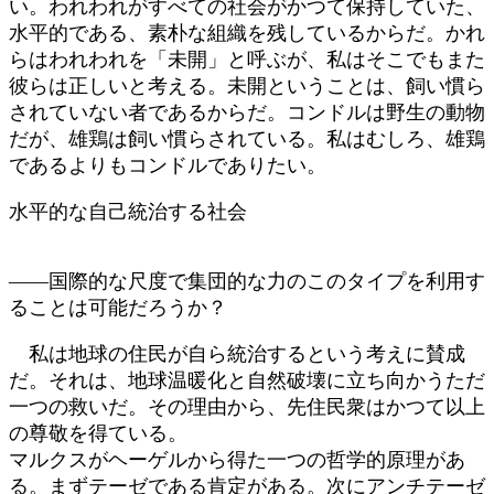
い。われわれがすべての社会がかつて保持していた、
水平的である、素朴な組織を残しているからだ。かれ
らはわれわれを「未開」と呼ぶが、私はそこでもまた
彼らは正しいと考える。未開ということは、飼い慣ら
されていない者であるからだ。コンドルは野生の動物
だが、雄鶏は飼い慣らされている。私はむしろ、雄鶏
であるよりもコンドルでありたい。
水平的な自己統治する社会
――国際的な尺度で集団的な力のこのタイプを利用す
ることは可能だろうか？
私は地球の住民が自ら統治するという考えに賛成
だ。それは、地球温暖化と自然破壊に立ち向かうただ
一つの救いだ。その理由から、先住民衆はかつて以上
の尊敬を得ている。
マルクスがヘーゲルから得た一つの哲学的原理があ
る。まずテーゼである肯定がある。次にアンチテーゼ