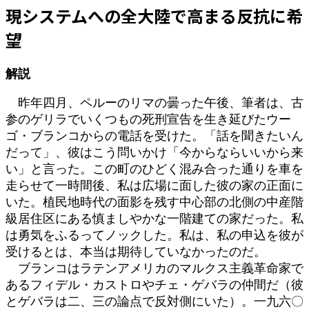
:
現システムへの全大陸で高まる反抗に希
望
解説
昨年四月、ペルーのリマの曇った午後、筆者は、古
参のゲリラでいくつもの死刑宣告を生き延びたウー
ゴ・ブランコからの電話を受けた。「話を聞きたいん
だって」、彼はこう問いかけ「今からならいいから来
い」と言った。この町のひどく混み合った通りを車を
走らせて一時間後、私は広場に面した彼の家の正面に
いた。植民地時代の面影を残す中心部の北側の中産階
級居住区にある慎ましやかな一階建ての家だった。私
は勇気をふるってノックした。私は、私の申込を彼が
受けるとは、本当は期待していなかったのだ。
ブランコはラテンアメリカのマルクス主義革命家で
あるフィデル・カストロやチェ・ゲバラの仲間だ（彼
とゲバラは二、三の論点で反対側にいた）。一九六〇