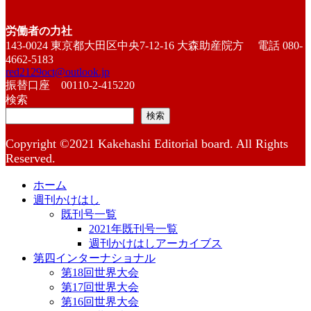
労働者の力社
143-0024 東京都大田区中央7-12-16 大森助産院方 電話 080-
4662-5183
red2129oct@outlook.jp
振替口座 00110-2-415220
検索
検索
Copyright ©2021 Kakehashi Editorial board. All Rights
Reserved.
ホーム
週刊かけはし
既刊号一覧
2021年既刊号一覧
週刊かけはしアーカイブス
第四インターナショナル
第18回世界大会
第17回世界大会
第16回世界大会