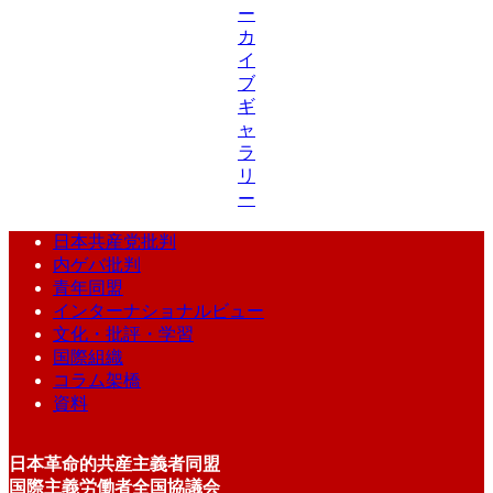
ー
カ
イ
ブ
ギ
ャ
ラ
リ
ー
日本共産党批判
内ゲバ批判
青年同盟
インターナショナルビュー
文化・批評・学習
国際組織
コラム架橋
資料
日本革命的共産主義者同盟
国際主義労働者全国協議会