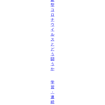
型
コ
ロ
ナ
ウ
イ
ル
ス
と
ど
う
闘
う
か
学
習
・
連
続