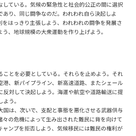
なしている。気候の緊急性と社会的公正の間に選択
であり、同じ闘争なのだ。われわれ自ら決起しよ
権利をはっきり主張しよう、われわれの闘争を発展さ
よう、地球規模の大衆運動を作り上げよう。
ることを必要としている。それらを止めよう。それ
空港、新パイプライン、新高速道路、またシェール
に反対して決起しよう。海運や航空や道路輸送に提
しよう。
大国は、次いで、支配と事態を悪化させる武器供与
諸々の危機によって生み出された難民に背を向けて
キャンプを拒否しよう、気候移民には難民の権利が