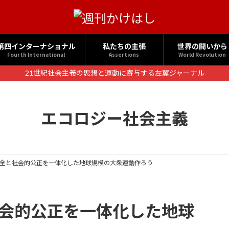
第四インターナショナル
私たちの主張
世界の闘いから
Fourth International
Assertions
World Revolution
21世紀社会主義の思想と運動に寄与する左翼ジャーナル
エコロジー社会主義
保全と社会的公正を一体化した地球規模の大衆運動作ろう
社会的公正を一体化した地球