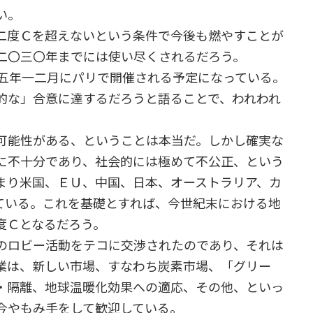
い。
二度Ｃを超えないという条件で今後も燃やすことが
二〇三〇年までには使い尽くされるだろう。
一五年一二月にパリで開催される予定になっている。
的な」合意に達するだろうと語ることで、われわれ
可能性がある、ということは本当だ。しかし確実な
に不十分であり、社会的には極めて不公正、という
まり米国、ＥＵ、中国、日本、オーストラリア、カ
ている。これを基礎とすれば、今世紀末における地
度Ｃとなるだろう。
のロビー活動をテコに交渉されたのであり、それは
業は、新しい市場、すなわち炭素市場、「グリー
・隔離、地球温暖化効果への適応、その他、といっ
今やもみ手をして歓迎している。