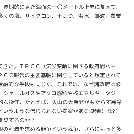
、長期的に見た海面の一〇メートル上昇に加えて、
多くの嵐、サイクロン、干ばつ、洪水、熱波、農業
てきた。ＩＰＣＣ（気候変動に関する政府間パネ
ＰＣＣ報告の主要基軸に関与していると想定されて
金融的な手段も同じだ。それでは、なぜ諸政府は必
、シェールガスやアグロ燃料や核エネルギーやジ
的な操作、たとえば、火山の大爆発がもたらす寒冷
というような信じられない提案がある:訳者）など
推奨するのか？
限の利潤を求める競争という戦争、さらにもっと多