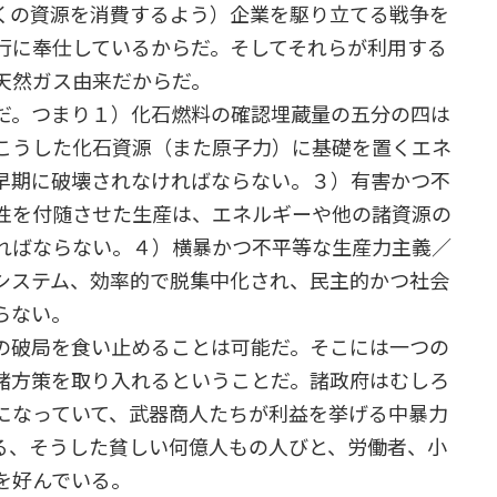
くの資源を消費するよう）企業を駆り立てる戦争を
行に奉仕しているからだ。そしてそれらが利用する
天然ガス由来だからだ。
だ。つまり１）化石燃料の確認埋蔵量の五分の四は
こうした化石資源（また原子力）に基礎を置くエネ
早期に破壊されなければならない。３）有害かつ不
性を付随させた生産は、エネルギーや他の諸資源の
ればならない。４）横暴かつ不平等な生産力主義／
システム、効率的で脱集中化され、民主的かつ社会
らない。
の破局を食い止めることは可能だ。そこには一つの
諸方策を取り入れるということだ。諸政府はむしろ
になっていて、武器商人たちが利益を挙げる中暴力
る、そうした貧しい何億人もの人びと、労働者、小
を好んでいる。