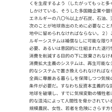
くを生産するよう（したがってもっと多
しかけている、そうした多国籍企業や銀
エネルギーの八〇％以上が石炭、石油、
次のことが地球救出のために必要なこと
地中に留められなければならない。２）
ルギーシステムは補償なしに可能な限り
必要、あるいは意図的に仕組まれた退行
消費を削減する目的の下に放棄されなけ
消費拡大主義のシステムは、再生可能な
的なシステムで置き換えられなければな
全員に尊厳ある暮らしを保障しつつ気候
条件が必要だ。すなわち反資本主義的な
地球を破壊し、すでに気候変動の犠牲者
的な混沌によって人間性を脅かされてい
規模農民、女性、若者を危険にさらす方