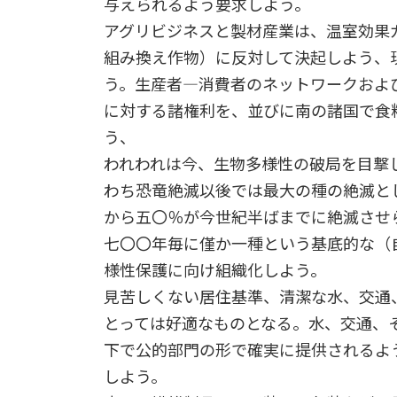
与えられるよう要求しよう。
アグリビジネスと製材産業は、温室効果
組み換え作物）に反対して決起しよう、
う。生産者―消費者のネットワークおよ
に対する諸権利を、並びに南の諸国で食
う、
われわれは今、生物多様性の破局を目撃
わち恐竜絶滅以後では最大の種の絶滅と
から五〇％が今世紀半ばまでに絶滅させ
七〇〇年毎に僅か一種という基底的な（
様性保護に向け組織化しよう。
見苦しくない居住基準、清潔な水、交通
とっては好適なものとなる。水、交通、
下で公的部門の形で確実に提供されるよ
しよう。