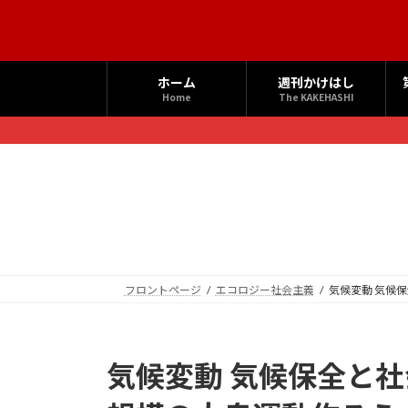
コ
ナ
ン
ビ
テ
ゲ
ン
ー
ホーム
週刊かけはし
ツ
シ
Home
The KAKEHASHI
へ
ョ
ス
ン
キ
に
ッ
移
プ
動
フロントページ
エコロジー社会主義
気候変動 気候
気候変動 気候保全と