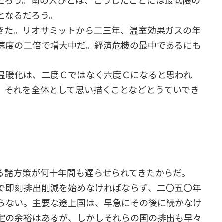
だろう。南の人びとは、こうしたことには最低限の
となるだろう。
きた。リオサミットから二三年、温室効果ガスの年
速度の二倍で増大中だ。経済危機の最中であるにも
温暖化は、二度Ｃではなく六度Ｃになると思われ
。それを全体として思い描くことなどとうていでき
る諸方策が何十年間も遅らせられてきたからだ。
で即刻排出削減を始めなければならず、二〇五〇年
らない。主要な途上国は、早急にその後に続かなけ
定の余裕はあるが、しかしそれらの国の排出も早々