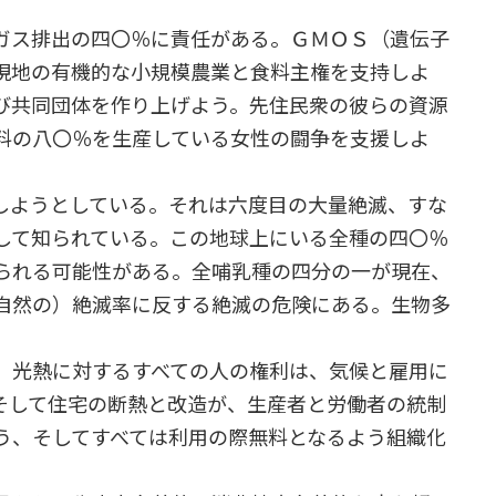
ガス排出の四〇％に責任がある。ＧＭＯＳ（遺伝子
現地の有機的な小規模農業と食料主権を支持しよ
び共同団体を作り上げよう。先住民衆の彼らの資源
料の八〇％を生産している女性の闘争を支援しよ
しようとしている。それは六度目の大量絶滅、すな
して知られている。この地球上にいる全種の四〇％
られる可能性がある。全哺乳種の四分の一が現在、
自然の）絶滅率に反する絶滅の危険にある。生物多
、光熱に対するすべての人の権利は、気候と雇用に
そして住宅の断熱と改造が、生産者と労働者の統制
う、そしてすべては利用の際無料となるよう組織化