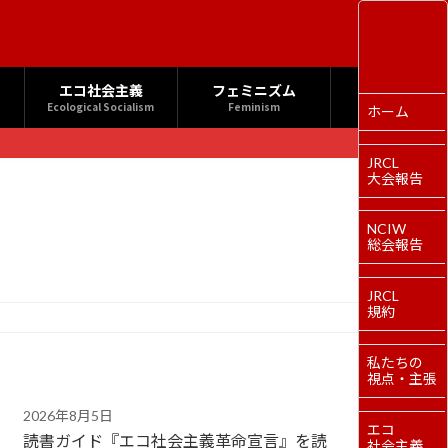
エコ社会主義
フェミニズム
Ecological Socialism
Feminism
ホーム
JRCL
大会報告
NCIW
総会報告
JRCL
規約
私たちの
視点・主張
2026年8月5日
エコ
読書ガイド『エコ社会主義革命宣言』を読
社会主義