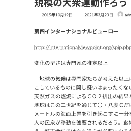
規模の大衆運動作ろう
最
2015年10月19日
2021年3月23日
ad
終
更
第四インターナショナルビューロー
新
日
時
http://internationalviewpoint.org/spip.ph
:
変化の早さは専門家の推定以上
地球の気候は専門家たちが考えた以上
こしているものに関し疑いはまったくな
天然ガスの燃焼によるＣＯ２排出の結果
地球はこの二世紀を通じて〇・八度Ｃだ
メートルの海面上昇を引き起こすに十分
人の民衆が移動を強要されるだろう。食