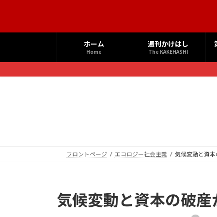
コ
ナ
ン
ビ
テ
ゲ
ン
ー
ホーム
週刊かけはし
ツ
シ
Home
The KAKEHASHI
へ
ョ
ス
ン
キ
に
ッ
移
プ
動
フロントページ
エコロジー社会主義
気候変動と資本
気候変動と資本の破産