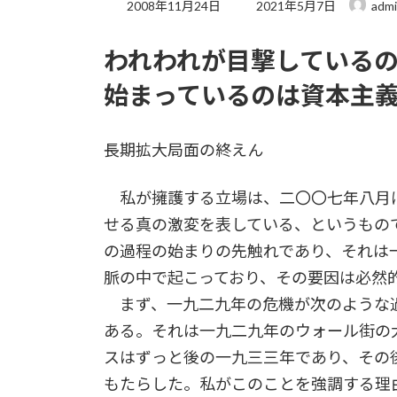
最
2008年11月24日
2021年5月7日
adm
終
更
われわれが目撃しているの
新
日
始まっているのは資本主
時
:
長期拡大局面の終えん
私が擁護する立場は、二〇〇七年八月
せる真の激変を表している、というもの
の過程の始まりの先触れであり、それは
脈の中で起こっており、その要因は必然
まず、一九二九年の危機が次のような過
ある。それは一九二九年のウォール街の
スはずっと後の一九三三年であり、その
もたらした。私がこのことを強調する理