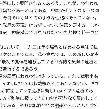
基盤にして展開されるであろう。これが、われわれ
は異なる第一の点である。中国やインドのような国
、今日ではもはやそのような性格は持っていない。
的発展の表現）は分析において注意を要する。しか
歴史上現段階までは見られなかった規模で統一され
において、一九二九年の場合とは異なる意味で独
は次のことである。私の意見では、この新しい歴史
が最初の兆候を経験している世界的な気候の危機と
で進行するであろう。
の局面にわれわれは入っている。これには戦争も
、それは現在では核戦争以外にありえないが、世界
れが直面している危機は新しいタイプの危機であ
りみず乱暴に扱ってきた自然が容赦なく反応してく
合である。それはわれわれの議論からほとんど除外