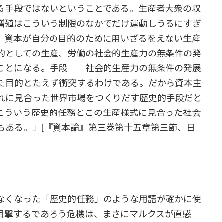
る手段ではないということである。生産者大衆の収
増殖はこういう制限のなかでだけ運動しうるにすぎ
、資本が自分の目的のために用いざるをえない生産
的としての生産、労働の社会的生産力の無条件の発
ことになる。手段││社会的生産力の無条件の発展
た目的とたえず衝突するわけである。だから資本主
れに見合った世界市場をつくりだす歴史的手段だと
こういう歴史的任務とこの生産様式に見合った社会
もある。」[『資本論』第三巻第十五章第三節、日
なくなった「歴史的任務」のような用語が確かに使
目撃するであろう危機は、まさにマルクスが直感