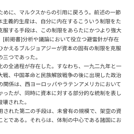
めに、マルクスからの引用に戻ろう。前述の一節
本主義的生産は、自分に内在するこういう制限をた
克服する手段は、この制限をあらたにかつより強大
[前掲書]分析や議論において役立つ避雷針が存在
ひかえるブルジョアジーが資本の固有の制限を克服
の三つであった。
化の全過程が存在した。すなわち、一九二九年と一
大戦、中国革命と民族解放戦争の後に出現した政治
の関係は、西ヨーロッパやラテンアメリカにおいて
かったが、同時に資本に対する部分的な統制を表し
破壊された。
用された第二の手段は、未曾有の規模で、架空の資
ことである。それらは、体制の中心である諸国にお