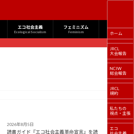
エコ社会主義
フェミニズム
Ecological Socialism
Feminism
ホーム
JRCL
大会報告
NCIW
総会報告
JRCL
規約
私たちの
視点・主張
2026年8月5日
エコ
読書ガイド『エコ社会主義革命宣言』を読
社会主義