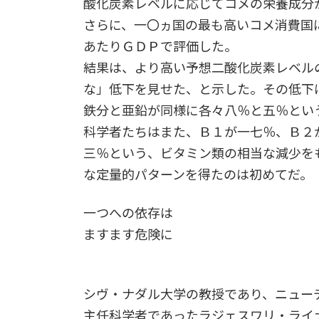
酸化炭素レベルに応じてコメの栄養成分
さらに、一〇ヵ国の最も高いコメ消費国
あたりＧＤＰで評価した。
結果は、より高い予想二酸化炭素レベル
な」低下を見せた、と示した。その低下
鉄分と亜鉛が同様に各々八％と五％とい
科学者たちはまた、Ｂ１が一七％、Ｂ２
三％という、ビタミン類の相当な減少を
な定量的パターンを得たのは初めてだ。
一つへの依存は
ますます危険に
シヴ・ナダル大学の教授であり、ニュー
主任科学者であったラジェスワリ・ライ