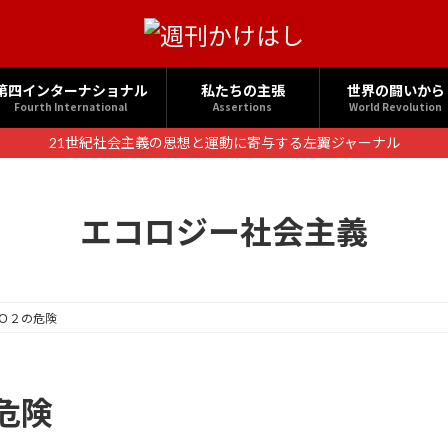
第四インターナショナル
私たちの主張
世界の闘いから
Fourth International
Assertions
World Revolution
21世紀社会主義の思想と運動に寄与する左翼ジャーナル
エコロジー社会主義
Ｏ２の危険
危険