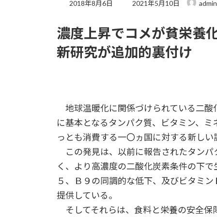
最
2018年8月6日
2021年5月10日
admin
終
更
濃度上昇でコメが貧栄養
新
日
新研究が追加的裏付け
時
:
地球温暖化に関係づけられている二酸
に基本となるタンパク質、ビタミン、ミ
っとも消費する一〇ヵ国に対する新しい
この発見は、以前に報告されたタンパ
く、より高濃度の二酸化炭素条件の下で
５、Ｂ９の同調的な低下、及びビタミンＥの
提供している。
そしてそれらは、食料と栄養の安全保障