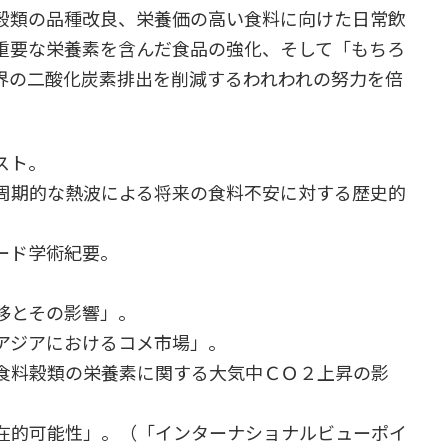
穀類の品種改良、栄養価の高い食料に向けた日常飲
重要な栄養素を含んだ食品の強化、そして「もちろ
界の二酸化炭素排出を削減するわれわれの努力を倍
スト。
周期的な熱波による将来の食料不安に対する歴史的
ード学術紀要。
移とその影響」。
アジアにおけるコメ市場」。
食料穀類の栄養素に関する大気中ＣＯ２上昇の影
在的可能性」。（「インターナショナルビューポイ