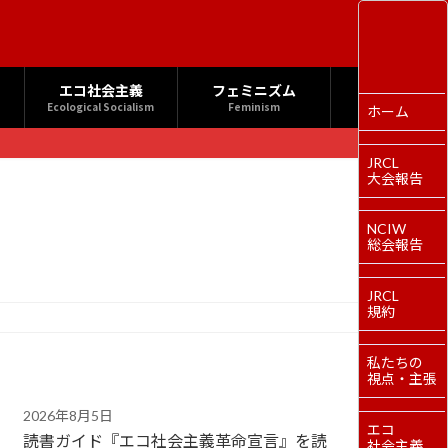
エコ社会主義
フェミニズム
Ecological Socialism
Feminism
ホーム
JRCL
大会報告
NCIW
総会報告
JRCL
規約
私たちの
視点・主張
2026年8月5日
エコ
読書ガイド『エコ社会主義革命宣言』を読
社会主義