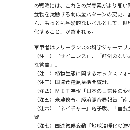
の戦略には、これらの栄養素がより高い
食物を奨励する助成金パターンの変更、
ん、もっとも基礎的なレベルとして、世
化すること」が含まれる。
▼筆者はフリーランスの科学ジャーナリ
（注一）『サイエンス』、「前例のない
な警告」。
（注二）植物生態に関するオックスフォ
（注三）国連食糧農業機関統計。
（注四）ＭＩＴ学報「日本の日常食の変
（注五）米農務省、経済調査局報告「南
（注六）『ネイチャー』電子版、「重要
響」。
（注七）国連気候変動「地球温暖化の潜