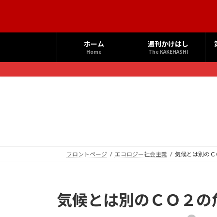
コ
ナ
ン
ビ
テ
ゲ
ン
ー
ホーム
週刊かけはし
ツ
シ
Home
The KAKEHASHI
へ
ョ
ス
ン
キ
に
ッ
移
プ
動
フロントページ
エコロジー社会主義
気候とは別のＣ
気候とは別のＣＯ２の