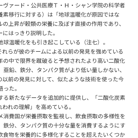
ーヴァード・公共医療Ｔ・Ｈ・シャン学院の科学者
養素移行に対する）は「地球温暖化が原因ではな
ルの上昇が穀類の栄養に及ぼす直接の作用であり、
ーにはっきり説明した。
地球温暖化をも引き起こしている（注七）。
それらが彼のチームによる以前の発見を強めている
年の中で限界を蹴破ると予想されたより高い二酸化
、亜鉛、鉄分、タンパク質がより低い量しかない、
の以前の発見に対して、似たような技術を使った今
語った。
する新たなデータを追加的に提供し、「二酸化炭素
れわれの理解」を高めている。
メ消費国が栄養摂取を監視し、飲食摂取の多様性を
、鉄分、タンパク質の十分な量を消費するようにす
飲食物を栄養的に多様化することを超えたいくつか