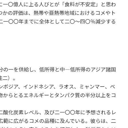
に一〇億人に上る人びとが「食料が不安定」と思わ
つかの評価は、熱帯や亜熱帯地域におけるコメやト
二一〇〇年までに全体として二〇～四〇％減少する
分の一を供給し、低所得と中―低所得のアジア諸国
注二）。
ンボジア、インドネシア、ラオス、ミャンマー、ベ
物からとるエネルギーとタンパク質の半分以上をコ
二酸化炭素レベル、及び二一〇〇年に予想されるレ
広範に広がるコメの品種に及んでいる。彼らは、二