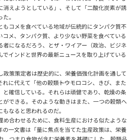
に消えようとしている」、そして「二酸化炭素が誘
った。
ともコメを食べている地域が伝統的にタンパク質不
いコメ、タンパク質、より少ない野菜を食べている
る者になるだろう、とザ・ワイアー（政治、ビジネ
んでインドと世界の最新ニュースを取り上げている
し政策策定者は歴史的に、栄養価強化計画を通して
れに代えて「他の穀類――トウモロコシ、きび、また
だ、と確信している。それらは頑健であり、乾燥の条
とができる。そのような動きはまた、一つの穀類へ
にもなると思われるのだ。
埋め合わせるために、食料生産における似たような
年の一文書は「量に焦点を当てた生産政策は、栄養
力、つまり食物が含む栄養素を基礎にした、穀類品