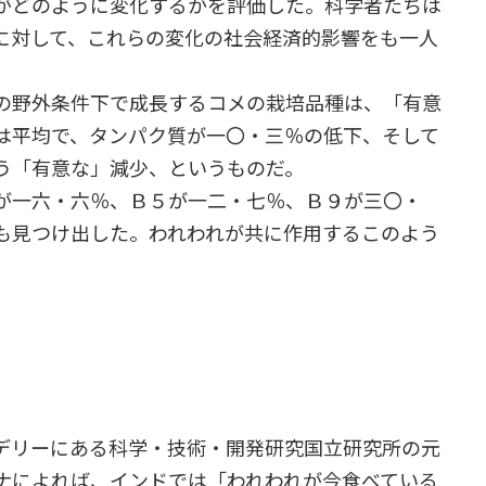
がどのように変化するかを評価した。科学者たちは
に対して、これらの変化の社会経済的影響をも一人
の野外条件下で成長するコメの栽培品種は、「有意
は平均で、タンパク質が一〇・三％の低下、そして
う「有意な」減少、というものだ。
が一六・六％、Ｂ５が一二・七％、Ｂ９が三〇・
も見つけ出した。われわれが共に作用するこのよう
デリーにある科学・技術・開発研究国立研究所の元
ナによれば、インドでは「われわれが今食べている