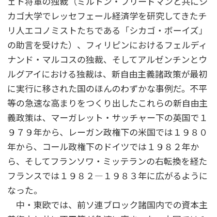
ェト将軍の独裁（ミルトン・フリードマンと共にシ
カゴ大学でレッセフェール経済学を研究してきたチ
リ人エコノミストたちである「シカゴ・ボーイズ」
の助言を受けた）、フィリピンにおけるフェルディ
ナンド・マルコスの独裁、そしてアルゼンチンとウ
ルグアイにおける独裁は、新自由主義諸政策が最初
に実行に移された国のほんのわずかな事例だ。不平
等の急速な高まりをつくり出したこれらの新自由主
義政策は、マーガレット・サッチャー下の英国で１
９７９年から、レーガン政権下の米国では１９８０
年から、コール政権下のドイツでは１９８２年か
ら、そしてフランソワ・ミッテランの右転換を経た
フランスでは１９８２―１９８３年に広がるように
なった。
中・東欧では、前ソ連ブロック諸国内での資本主