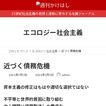
コ
ナ
ン
ビ
テ
ゲ
21世紀社会主義の思想と運動に寄与する左翼ジャーナル
ン
ー
ツ
シ
へ
ョ
エコロジー社会主義
ス
ン
キ
に
ッ
移
プ
動
フロントページ
エコロジー社会主義
近づく債務危機
近づく債務危機
最
2021年7月7日
2021年7月7日
admin
終
更
資本主義の修正はもはや適切な選択ではない
新
日
時
不平等と世界的貧困に取り組む
: