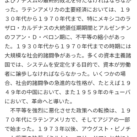
よびナチズムの最終的敗北を待たなければならなか
った。ラテンアメリカの主要経済においては、１９
３０年代から１９７０年代まで、特にメキシコのラ
ザロ・カルデナスの大統領任期期間とアルゼンチン
のフアン・Ｄ・ペロン期に、不平等の縮小があっ
た。１９３０年代から１９７０年代までの時期には
大規模な社会的諸闘争があった。多くの資本主義諸
国では、システムを安定化する目的で、資本が労働
者に譲歩しなければならなかった。いくつかの場
合、社会的諸闘争の急進的な性格が、たとえば１９
４９年の中国において、また１９５９年のキューバ
において、革命へと導いた。
不平等を強烈に悪化させた政策への転換は、１９
７０年代にラテンアメリカで、そしてアジアの一部
で始まった。１９７３年以後、アウグスト・ピノチ