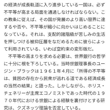
の経済が成長軌道に入り進歩している一国は、必ず
不平等が高まる局面を通過しなければならない。こ
の教条に従えば、その国が発展のより高い限界に達
するや否や、不平等が縮小に向かいはじめることに
なっている。それは、支配的諸階級が苦しみの生活
を押しつける被抑圧層をなだめるために彼らによっ
て利用されている、いわば空約束の変形版だ。
不平等の高まりを求める必要は、世界銀行の哲学
に十分に根を下ろしている。当時世銀理事長のユー
ジン・ブラックは１９６１年４月に「所得の不平等
は、貧困の存在から民衆が逃れる道である経済成長
の当然の結果」と語った。しかしながら、ホリス・
チェネリーが主席エコノミストであった時代の１９
７０年代における世銀による経験を裏付けとする研
究は、クズネッツ理論を否定している。