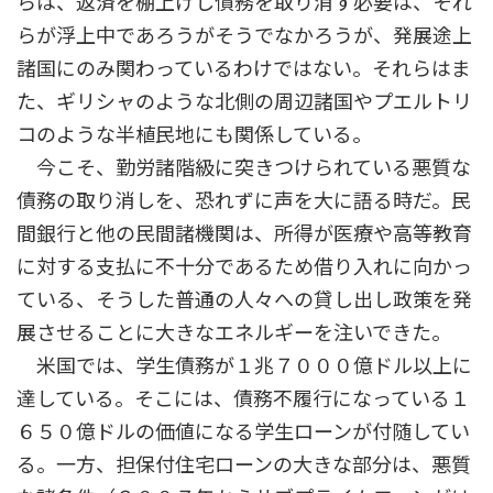
らは、返済を棚上げし債務を取り消す必要は、それ
らが浮上中であろうがそうでなかろうが、発展途上
諸国にのみ関わっているわけではない。それらはま
た、ギリシャのような北側の周辺諸国やプエルトリ
コのような半植民地にも関係している。
今こそ、勤労諸階級に突きつけられている悪質な
債務の取り消しを、恐れずに声を大に語る時だ。民
間銀行と他の民間諸機関は、所得が医療や高等教育
に対する支払に不十分であるため借り入れに向かっ
ている、そうした普通の人々への貸し出し政策を発
展させることに大きなエネルギーを注いできた。
米国では、学生債務が１兆７０００億ドル以上に
達している。そこには、債務不履行になっている１
６５０億ドルの価値になる学生ローンが付随してい
る。一方、担保付住宅ローンの大きな部分は、悪質