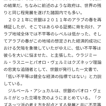
の結果だ。ちなみに前述のような政府は、世界の残
りと同じ程発展を遂げた諸国内でも多い。
２０２１年に世銀は２０１１年のアラブの春を再
検証したが、そこではあらゆる証拠に背を向け、ア
ラブ地域全体では不平等のレベルは低かった、そし
てアラブの春がこの地域の想定された経済的成功に
おける欠陥を象徴していたがゆえに、低い不平等は
彼らを大いに悩ませた、と主張した。ウラジミー
ル・ラスニーとパオロ・ヴェルミはクズネッツ理論
の忠実な追随者として、世銀が発行した一文書で、
「低い不平等は健全な経済の指標ではない」と力説
している。
ジルベール・アシュカルは、世銀のパオロ・ヴェ
ルミがとった立場を次のようにまとめている。「ク
ズネッツ派の考え方を起点とする発展と共に不平等