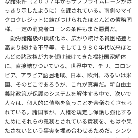
な諸条件（２００７年からサブプライムローンがは
っきり示したように）を課されている。南側のマイ
クロクレジットに結びつけられたほとんどの債務同
様、一定の消費者ローンの条件もまた悪質だ。
勤労諸階級の債務化は、広がり続ける貧困格差と
高まり続ける不平等、そして１９８０年代以来ほと
んどの諸政権が力を傾け続けてきた福祉国家解体
に、直接結びついている。世界中で、チリ、コロン
ビア、アラビア語圏地域、日本、欧州、あるいは米
国、そのどこであろうが、これが真実だ。新自由主
義諸政策が保護のシステムを解体する中で、次いで
人々は、個人的に債務を負うことを余儀なくさせら
れている。諸国家が、人権を規定し保護し強化する
ためにそれらの義務とされている責務を、もはや果
たさないという事実を埋め合わせるためだ。シンツ