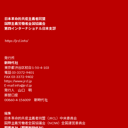
日本革命的共産主義者同盟
国際主義労働者全国協議会
第四インターナショナル日本支部
https://jrcl.info/
発行所
新時代社
東京都渋谷区初台1-50-4-103
電話 03-3372-9401
FAX 03-3372-9402
https://www.jrcl.jp
E-mail
info@jrcl.jp
発行人 山口 明
振替口座
00860-4-156009 新時代社
編集
日本革命的共産主義者同盟（JRCL）中央委員会
国際主義労働者全国協議会（NCIW）全国運営委員会
関西支社（関西新時代社）