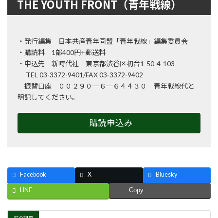
THE YOUTH FRONT（青年戦線）
・発行編集 日本共産青年同盟「青年戦線」編集委員会
・購読料 1部400円+郵送料
・申込先 新時代社 東京都渋谷区初台1-50-4-103
TEL 03-3372-9401/FAX 03-3372-9402
振替口座 ００２９０─６─６４４３０ 青年戦線代と
明記してください。
購読申込み
Facebook
X
Bluesky
LINE
Copy