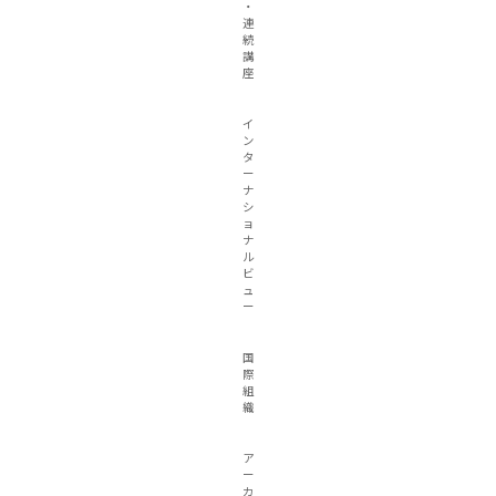
・
連
続
講
座
イ
ン
タ
ー
ナ
シ
ョ
ナ
ル
ビ
ュ
ー
国
際
組
織
ア
ー
カ