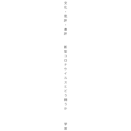
文
化
・
批
評
・
書
評
新
型
コ
ロ
ナ
ウ
イ
ル
ス
と
ど
う
闘
う
か
学
習