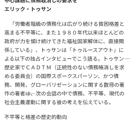
中心課題に債務取消しの要求を
エリック・トゥサン
「労働者階級の債務化は広がり続ける貧困格差と
高まる不平等に、また１９８０年代以来ほとんどの
政府が力を傾け続けてきた福祉国家解体に、直接関
係している」、トゥサンは「トゥルースアウト」に
よる以下の独占インタビューでこう語る。トゥサン――
歴史家でＣＡＤＴＭ（正統性のない債務帳消しを求
める委員会）の国際スポークスパーソン、かつ債
務、開発、グローバリゼーションに関する数冊の著
作の著者――は、次の会話の中で債務、不平等、現代の
社会主義運動に関する彼の考えを伝えている。
不平等と格差の歴史的動向