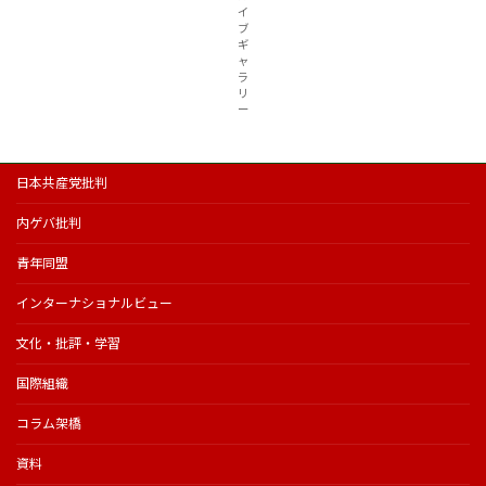
イ
ブ
ギ
ャ
ラ
リ
ー
日本共産党批判
内ゲバ批判
青年同盟
インターナショナルビュー
文化・批評・学習
国際組織
コラム架橋
資料