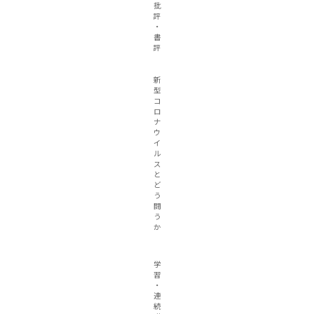
批
評
・
書
評
新
型
コ
ロ
ナ
ウ
イ
ル
ス
と
ど
う
闘
う
か
学
習
・
連
続