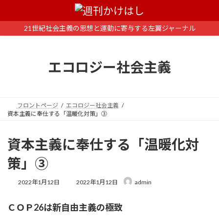
コ
ナ
ン
ビ
テ
ゲ
21世紀社会主義の思想と運動に寄与する左翼ジャーナル
ン
ー
ツ
シ
へ
ョ
エコロジー社会主義
ス
ン
キ
に
ッ
移
プ
動
フロントページ
エコロジー社会主義
資本主義に奉仕する「温暖化対策」③
資本主義に奉仕する「温暖化対
策」③
最
2022年1月12日
2022年1月12日
admin
終
更
ＣＯＰ26は新自由主義の極致
新
日