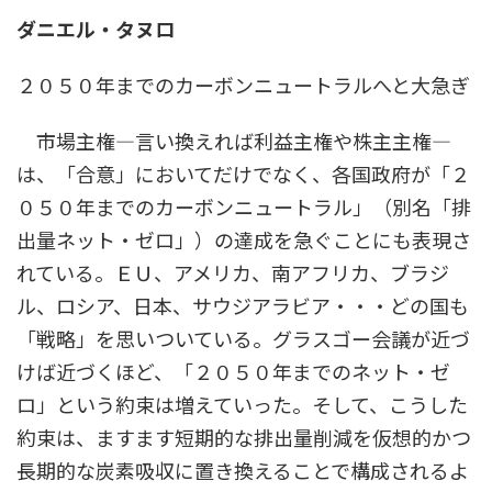
時
ダニエル・タヌロ
:
２０５０年までのカーボンニュートラルへと大急ぎ
市場主権―言い換えれば利益主権や株主主権―
は、「合意」においてだけでなく、各国政府が「２
０５０年までのカーボンニュートラル」（別名「排
出量ネット・ゼロ」）の達成を急ぐことにも表現さ
れている。ＥＵ、アメリカ、南アフリカ、ブラジ
ル、ロシア、日本、サウジアラビア・・・どの国も
「戦略」を思いついている。グラスゴー会議が近づ
けば近づくほど、「２０５０年までのネット・ゼ
ロ」という約束は増えていった。そして、こうした
約束は、ますます短期的な排出量削減を仮想的かつ
長期的な炭素吸収に置き換えることで構成されるよ