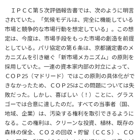
ＩＰＣＣ第５次評価報告書では、次のように明言
されていた。「気候モデルは、完全に機能している
市場と競争的な市場行動を想定している」。この想
定は、今度は、市場手段をもった市場の創造を前提
としている。パリ協定の第６条は、京都議定書のメ
カニズムを引き継ぐ「新市場メカニズム」の原則を
採用していた。一連の資本家内部の対立によって、
ＣＯＰ25（マドリード）ではこの原則の具体化がで
きなかったため、ＣＯＰ25はこの問題については失
敗だった。しかし、喜ばしい（！）ことに、グラス
ゴーでは合意に達したのだ。すべての当事者（国、
地域、企業）は、汚染する権利を取引できるように
なる。この権利は、クリーンな投資、植林、既存の
森林の保全、ＣＯ２の回収・貯留（ＣＣＳ）、ＣＯ