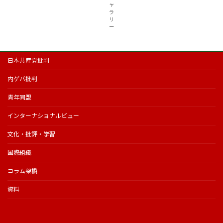
ャ
ラ
リ
ー
日本共産党批判
内ゲバ批判
青年同盟
インターナショナルビュー
文化・批評・学習
国際組織
コラム架橋
資料