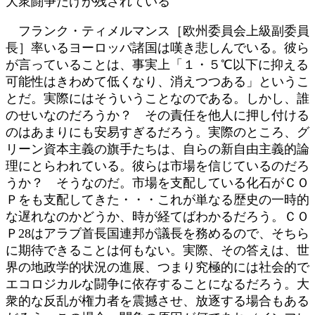
大衆闘争だけが残されている
フランク・ティメルマンス［欧州委員会上級副委員
長］率いるヨーロッパ諸国は嘆き悲しんでいる。彼ら
が言っていることは、事実上「１・５℃以下に抑える
可能性はきわめて低くなり、消えつつある」というこ
とだ。実際にはそういうことなのである。しかし、誰
のせいなのだろうか？ その責任を他人に押し付ける
のはあまりにも安易すぎるだろう。実際のところ、グ
リーン資本主義の旗手たちは、自らの新自由主義的論
理にとらわれている。彼らは市場を信じているのだろ
うか？ そうなのだ。市場を支配している化石がＣＯ
Ｐをも支配してきた・・・これが単なる歴史の一時的
な遅れなのかどうか、時が経てばわかるだろう。ＣＯ
Ｐ28はアラブ首長国連邦が議長を務めるので、そちら
に期待できることは何もない。実際、その答えは、世
界の地政学的状況の進展、つまり究極的には社会的で
エコロジカルな闘争に依存することになるだろう。大
衆的な反乱が権力者を震撼させ、放逐する場合もある