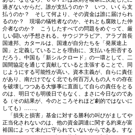
過ぎないからだ。誰が支払うのか？ いつ、いくら支
払うのか？ そして何より、その資金は誰に届けられ
るのか？ 現場の犠牲者なのか、それとも腐敗した仲
介者なのか？ こうしたすべての問題をめぐって、厳
しい闘いが予想される。サウジアラビア、アラブ首長
国連邦、カタールは、国連が自分たちを「発展途上
国」と定義していることを理由に、支払いを拒否する
だろう。中国も「新シルクロード」の一環として、二
国間協定を通じて貢献していると主張することで、同
じようにする可能性が高い。資本主義が、自らに責任
があり、南だけでなく北でも何百万人もの人々の存在
を破壊しつつある大惨事に直面して自らの責任をとる
のは、明日でも明後日でもなく、まさに今日なのであ
る（その結果が、今のところそれほど劇的ではないに
しても）……。
「損失と損害」基金に対する勝利の叫びがましてや
正当化されないのは、他の資金調達に関する約束が富
裕国によって未だに守られていないからである。すな