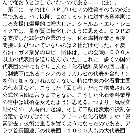
んで従おうとはしていないのである……（注）。
第二に、それはＣＯＰプロセスの性質そのものの結
果である。パリ以降、このサミットに対する資本家に
よる支援は爆発的に増大した。シャルム・エル・シェ
イクでは、量が質に転化したように思える。ＣＯＰ27
を支援した20社の企業のうち、化石燃料産業と直接・
間接に結びついていないのは２社だけだった。石炭・
石油・ガス業界のロビー団体は、この会議に６００人
以上の代表団を送り込んでいた。これに、多くの国の
代表団の中にもぐりこんだ「化石燃料業界の回し者」
（制裁下にあるロシアのオリガルヒの代表を含む！）
を付け加えなければならない。特に中東の化石君主国
の代表団など、こうした「回し者」だけで構成される
公式代表団は言うまでもない。こうした化石燃料業界
の連中は戦術を変えたように思える。つまり、気候変
動やその「人為的」起源、そして二酸化炭素の役割を
否定するのではなく、「クリーンな化石燃料」や「炭
素除去」技術に重点を置くようになったのである。ア
ラブ首長国連邦の代表団（１０００人もの大代表団