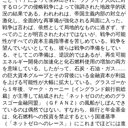
するロシアの侵略戦争によって強調された地政学的状
況の結果である。われわれは、帝国主義内部の対立が
激化し、全面的な再軍備が強化される局面に入った。
戦争は言わば、依然として局地的なものに過ぎず、す
べてのことが明言されたわけではないが、戦争の可能
性がすべての資本主義指導者を苦しめている。戦争を
望んでいないとしても、彼らは戦争の準備をしてい
る。そしてこの準備は、逆説的ではあるが、再生可能
エネルギー開発の加速化と化石燃料使用の増加の両方
を意味している。したがって、石炭・石油・ガス……
の巨大資本グループとその背後にいる金融資本が利益
を上げる可能性が大幅に拡大している。グラスゴーか
ら１年後、マーク・カーニー［イングランド銀行前総
裁］が主導して結成された「ネットゼロのためのグラ
スゴー金融同盟」（ＧＦＡＮＺ）の風船がしぼんでき
ているのは偶然ではない。すなわち、銀行と年金基金
は、化石燃料への投資を禁止するという国連基準
（「ネットゼロへのレース」）にこれまでほどには進