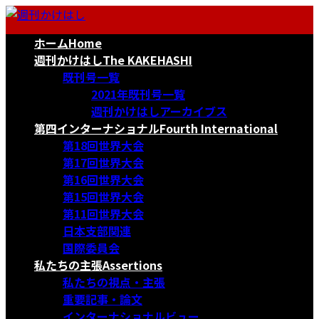
コ
ナ
ン
ビ
ホーム
Home
テ
ゲ
ン
ー
週刊かけはし
The KAKEHASHI
ツ
シ
既刊号一覧
へ
ョ
2021年既刊号一覧
ス
ン
週刊かけはしアーカイブス
キ
に
第四インターナショナル
Fourth International
ッ
移
第18回世界大会
プ
動
第17回世界大会
第16回世界大会
第15回世界大会
第11回世界大会
日本支部関連
国際委員会
私たちの主張
Assertions
私たちの視点・主張
重要記事・論文
インターナショナルビュー