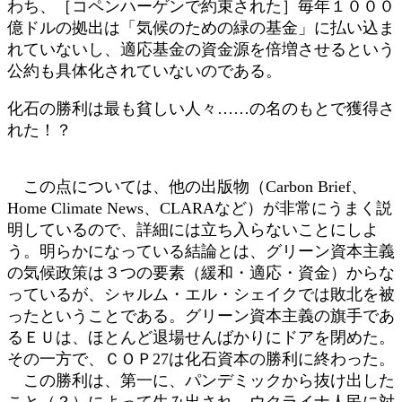
わち、［コペンハーゲンで約束された］毎年１０００
億ドルの拠出は「気候のための緑の基金」に払い込ま
れていないし、適応基金の資金源を倍増させるという
公約も具体化されていないのである。
化石の勝利は最も貧しい人々……の名のもとで獲得さ
れた！？
この点については、他の出版物（Carbon Brief、
Home Climate News、CLARAなど）が非常にうまく説
明しているので、詳細には立ち入らないことにしよ
う。明らかになっている結論とは、グリーン資本主義
の気候政策は３つの要素（緩和・適応・資金）からな
っているが、シャルム・エル・シェイクでは敗北を被
ったということである。グリーン資本主義の旗手であ
るＥＵは、ほとんど退場せんばかりにドアを閉めた。
その一方で、ＣＯＰ27は化石資本の勝利に終わった。
この勝利は、第一に、パンデミックから抜け出した
こと（？）によって生み出され、ウクライナ人民に対