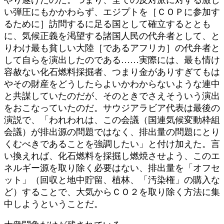
い弾圧にもかかわらず、エジプトを［ＣＯＰに参加す
るために］訪問するに足る国として確立するととも
に、気候正義を渇望する諸国人民の代弁者として、と
りわけ最も貧しい大陸［であるアフリカ］の代弁者と
して自らを演出したのである……実際には、最も情け
容赦ない化石燃料採掘者、つまり金がありすぎてもは
やその財産をどうしたらよいかわからないような連中
と共謀していたのだが、そのときでさえそういう演出
をおこなっていたのだ。サウジアラビア代表は最後の
演説で、「われわれは、この会議（国連気候変動枠組
会議）が排出源の問題ではなく、排出量の問題にとり
くむべきであることを強調したい」と付け加えた。言
い換えれば、化石燃料を採掘し燃焼させよう、このエ
ネルギー源を取り除く必要はない、排出量を「オフセ
ット」（回収と地中貯留、植林、「汚染権」の購入な
ど）することで、大気からＣＯ２を取り除く方法に集
中しようということだ。