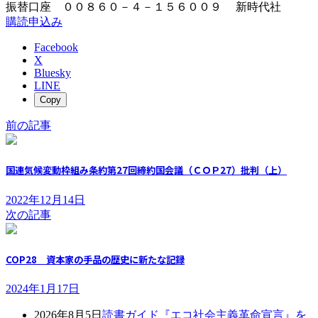
振替口座 ００８６０－４－１５６００９ 新時代社
購読申込み
Facebook
X
Bluesky
LINE
Copy
前の記事
国連気候変動枠組み条約第27回締約国会議（ＣＯＰ27）批判（上）
2022年12月14日
次の記事
COP28 資本家の手品の歴史に新たな記録
2024年1月17日
2026年8月5日
読書ガイド『エコ社会主義革命宣言』を