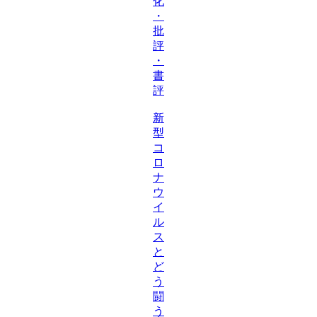
化
・
批
評
・
書
評
新
型
コ
ロ
ナ
ウ
イ
ル
ス
と
ど
う
闘
う