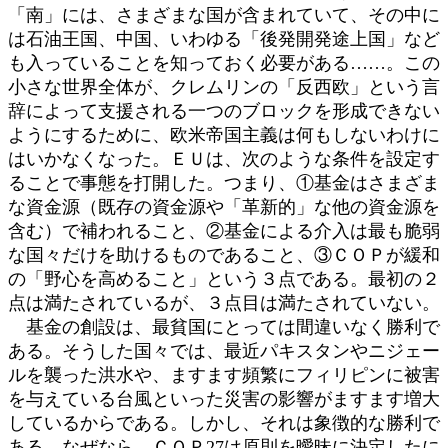
「南」には、さまざまな国が含まれていて、その中に
は石油王国、中国、いわゆる「後発開発途上国」など
も入っていることを知っておく必要がある……。この
小さな世界全体が、クレムリンの「反西欧」という言
辞によって支援される一つのブロックを形成できない
ようにするために、欧米帝国主義は何もしないわけに
はいかなくなった。ＥＵは、次のような条件を設定す
ることで事態を打開した。つまり、①基金はさまざま
な資金源（既存の資金源や「革新的」な他の資金源を
含む）で補われること、②基金による介入は最も脆弱
な国々だけを助けるものであること、③ＣＯＰが緩和
の「野心を高めること」という３点である。最初の２
点は満たされているが、３点目は満たされていない。
基金の創設は、最貧国にとっては間違いなく勝利で
ある。そうした国々では、最近パキスタンやニジェー
ルを襲った洪水や、ますます頻繁にフィリピンに被害
を与えている台風といった災害の影響がますます増大
しているからである。しかし、それは象徴的な勝利で
ある。なぜなら、ＣＯＰ27は原則を曖昧に決定したに