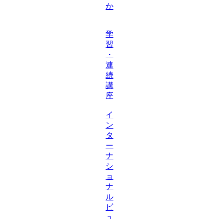
か
学
習
・
連
続
講
座
イ
ン
タ
ー
ナ
シ
ョ
ナ
ル
ビ
ュ