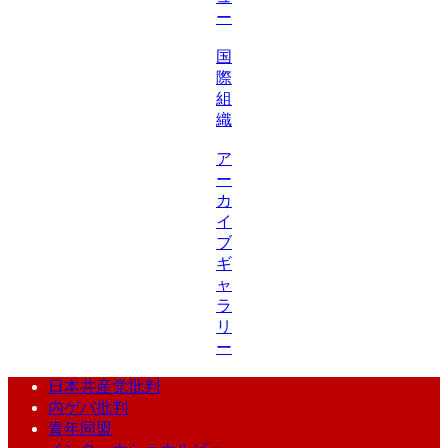
ー
国
際
組
織
ア
ー
カ
イ
ブ
ギ
ャ
ラ
リ
ー
日本共産党批判
内ゲバ批判
青年同盟