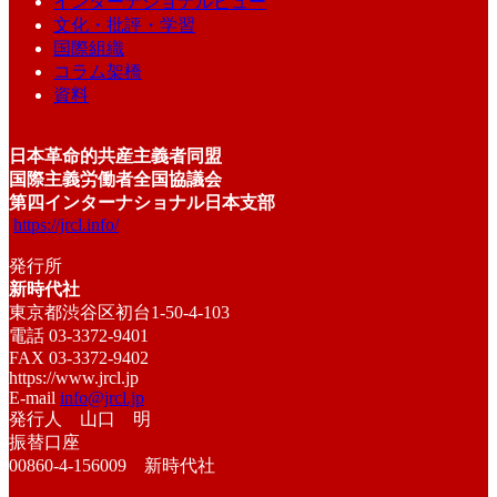
インターナショナルビュー
文化・批評・学習
国際組織
コラム架橋
資料
日本革命的共産主義者同盟
国際主義労働者全国協議会
第四インターナショナル日本支部
https://jrcl.info/
発行所
新時代社
東京都渋谷区初台1-50-4-103
電話 03-3372-9401
FAX 03-3372-9402
https://www.jrcl.jp
E-mail
info@jrcl.jp
発行人 山口 明
振替口座
00860-4-156009 新時代社