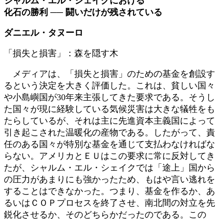
シャルム・エル・シェイクにおける
新
化石の勝利 ── 闘いだけが残されている
日
時
ダニエル・タヌーロ
:
「損失と損害」：森を隠す木
メディアは、「損失と損害」のための基金を創設す
るという決定を大きく評価した。これは、貧しい国々
や小島嶼国が30年来主張してきた要求である。そうし
た国々が現に経験している気候災害は大きな犠牲をも
たらしているが、それは主に先進資本主義国によって
引き起こされた温暖化の産物である。したがって、責
任のある国々が特別な基金を通じて支払わなければな
らない。アメリカとＥＵはこの要求に常に反対してき
たが、シャルム・エル・シェイクでは「途上」国から
の圧力があまりにも強かったため、もはや言い逃れを
することはできなかった。つまり、基金を作るか、あ
るいはＣＯＰプロセスを終了させ、南北間の対立を先
鋭化させるか、そのどちらかだったのである。この