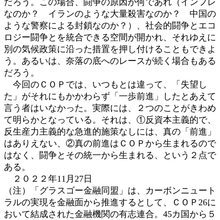
だろう。この場合、闘争の原因が何であれ（インフレ
なのか？ イランのような大量殺害なのか？ 中国の
ような警察による封鎖なのか？）、社会的闘争とエコ
ロジー闘争とを統合できる空間が開かれ、それゆえに
別の気候政策に沿った措置を押し付けることもできよ
う。あるいは、奈落の底へのレースが続く場合もある
だろう。
今回のＣＯＰでは、いつもとは違って、「失望し
た」がそれにもかかわらず「一歩前進」したとあえて
言う者はいなかった。実際には、２つのことがきわめ
て明らかとなっている。それは、①反資本主義的で、
反生産力主義的な急進的施策なしには、真の「前進」
はありえない、②真の前進はＣＯＰから生まれるので
はなく、闘争とその統一から生まれる、という２点で
ある。
２０２２年11月27日
（注）「グラスゴー金融同盟」は、カーボンニュート
ラルの実現を金融面から推進するとして、ＣＯＰ26に
おいて結成された金融機関の有志連合。45カ国から５