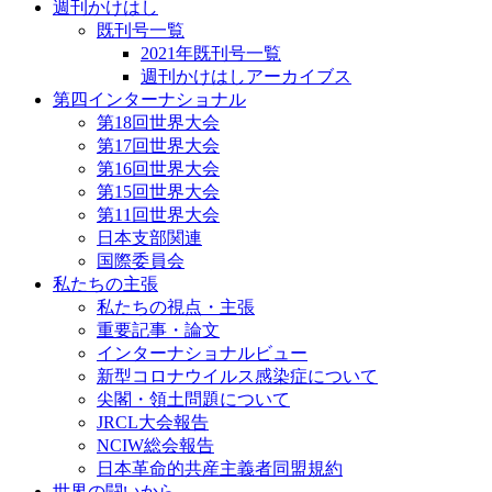
週刊かけはし
既刊号一覧
2021年既刊号一覧
週刊かけはしアーカイブス
第四インターナショナル
第18回世界大会
第17回世界大会
第16回世界大会
第15回世界大会
第11回世界大会
日本支部関連
国際委員会
私たちの主張
私たちの視点・主張
重要記事・論文
インターナショナルビュー
新型コロナウイルス感染症について
尖閣・領土問題について
JRCL大会報告
NCIW総会報告
日本革命的共産主義者同盟規約
世界の闘いから