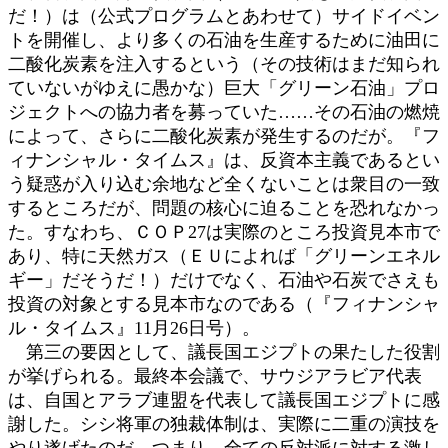
だ！）は（公式プログラムとあわせて）サイドイベン
トを開催し、より多くの石油を生産するために油田に
二酸化炭素を注入するという（その技術はまだ知られ
ていないがゆえに愚かな）巨大「グリーン石油」プロ
ジェクトへの協力者を募っていた……その石油の燃焼
によって、さらに二酸化炭素が発生するのだが。『フ
ィナンシャル・タイムス』は、反資本主義であるとい
う疑惑が入り込む余地など全くないことは衆目の一致
するところだが、問題の核心に迫ることを恐れなかっ
た。すなわち、ＣＯＰ27は実際のところ投資見本市で
あり、特に天然ガス（ＥＵによれば「グリーンエネル
ギー」だそうだ！）だけでなく、石油や石炭でさえも
投資の対象とする見本市なのである（『フィナンシャ
ル・タイムス』11月26日号）。
第三の要因として、議長国エジプトの果たした役割
が挙げられる。最終本会議で、サウジアラビア代表
は、自国とアラブ連盟を代表して議長国エジプトに感
謝した。シシ将軍の独裁体制は、実際に二重の演技を
やり遂げたのだ。つまり、全ての反対派に対する激し