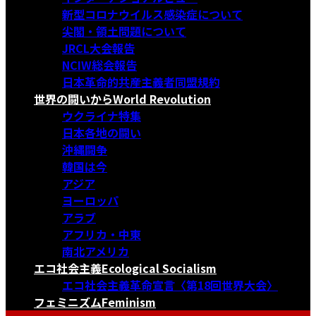
新型コロナウイルス感染症について
尖閣・領土問題について
JRCL大会報告
NCIW総会報告
日本革命的共産主義者同盟規約
世界の闘いから
World Revolution
ウクライナ特集
日本各地の闘い
沖縄闘争
韓国は今
アジア
ヨーロッパ
アラブ
アフリカ・中東
南北アメリカ
エコ社会主義
Ecological Socialism
エコ社会主義革命宣言〈第18回世界大会〉
フェミニズム
Feminism