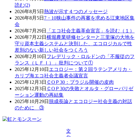
読む(2)
2026年8月5日
熱波が示す４つのメッセージ
2026年8月5日
7・10狭山事件の再審を求める江東地区集
会
2026年7月29日
「エコ社会主義革命宣言」を読む（１）
2026年7月22日
横堀農業研修センターと三里塚の大地を
守り資本主義システムと決別した、エコロジカルで性
差別のない新しい社会をつくろう
2026年2月10日
フレデリック・ロルドンの「不服従のフ
ランス（ＬＦＩ）」批判について①
2025年12月10日
エコロジー：第２回ラテンアメリカ・
カリブ海エコ社会主義者会議宣言
2025年12月3日
ＣОＰ30：ブラジル開催の皮肉
2025年12月3日
ＣОＰ30の失敗とオルタ・グローバリゼ
ーション運動の再結集
2025年10月29日
脱成長論とエコロジー社会主義の対話
のために ③
文