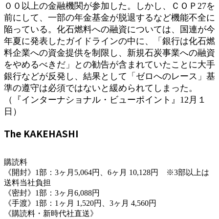
００以上の金融機関が参加した。しかし、ＣＯＰ27を
前にして、一部の年金基金が脱退するなど機能不全に
陥っている。化石燃料への融資については、国連が今
年夏に発表したガイドラインの中に、「銀行は化石燃
料企業への資金提供を制限し、新規石炭事業への融資
をやめるべきだ」との勧告が含まれていたことに大手
銀行などが反発し、結果として「ゼロへのレース」基
準の遵守は必須ではないと緩められてしまった。
（『インターナショナル・ビューポイント』12月１
日）
The KAKEHASHI
購読料
《開封》1部：3ヶ月5,064円、6ヶ月 10,128円 ※3部以上は
送料当社負担
《密封》1部：3ヶ月6,088円
《手渡》1部：1ヶ月 1,520円、3ヶ月 4,560円
《購読料・新時代社直送》