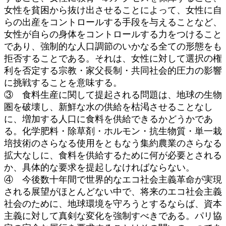
女性を貧困から抜け出させることによって、女性に自
らの出産をコントロールする手段を与えることなど、
女性が自らの身体をコントロールする力をつけること
であり、強制的な人口調節のいかなる全ての形態をも
拒否することである。それは、女性に対して選択の権
利を否定する宗教・家父長制・共同社会的圧力の影響
に挑戦することを意味する。
③ 食料生産に関して提起される問題は、地球の生物
圏を破壊し、新鮮な水の供給を枯渇させることなし
に、増加する人口に食料を供給できるかどうかであ
る。化学肥料・除草剤・ホルモン・抗生物質・単一栽
培技術のさらなる使用をともなう集約農業のさらなる
拡大なしに、食料を供給するために何が必要とされる
か、具体的な要求を提起しなければならない。
④ 今後数十年間で世界的なエコ社会主義革命が実現
される展望がほとんどない中で、将来のエコ社会主義
社会のために、地球環境を守ろうとするならば、資本
主義に対して真剣な変化を強制すべきである。パリ協