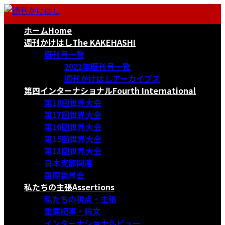
コ
ナ
ン
ビ
ホーム
Home
テ
ゲ
ン
ー
週刊かけはし
The KAKEHASHI
ツ
シ
既刊号一覧
へ
ョ
2021年既刊号一覧
ス
ン
週刊かけはしアーカイブス
キ
に
第四インターナショナル
Fourth International
ッ
移
第18回世界大会
プ
動
第17回世界大会
第16回世界大会
第15回世界大会
第11回世界大会
日本支部関連
国際委員会
私たちの主張
Assertions
私たちの視点・主張
重要記事・論文
インターナショナルビュー