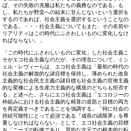
ば、その失敗の克服は私たちの義務なのである。も
し、私たちが野蛮への結末に甘んじないという選択を
するのであれば、社会主義を選択するということなの
である。・・・社会主義についてもまた、その名前や
リアリティはこの時代にふさわしいものに変化しなけ
ればならない。」
「この時代にふさわしいものに変化」した社会主義こ
そがエコ社会主義なのだが、その理念について、ミシ
ェル・レヴィーらは、エコ社会主義は「最初の時代の
社会主義の解放的な諸目標を保持し、薄められた改良
主義的な社会民主主義の諸目標も社会主義の官僚主義
的な変種による生産力主義的な構造のどちらも拒否す
る」と述べた。さらにエコ社会主義は「エコロジーの
枠組みにおける社会主義的な精算の道筋と目標の両方
を再定義すべきであることを強調する」「特に社会の
持続可能性にとって必須である『成長の諸限界』を尊
重しなければならない」として、エコ社会主義の目標
を「ニーズの転換であり、質的な次元での根本的な転