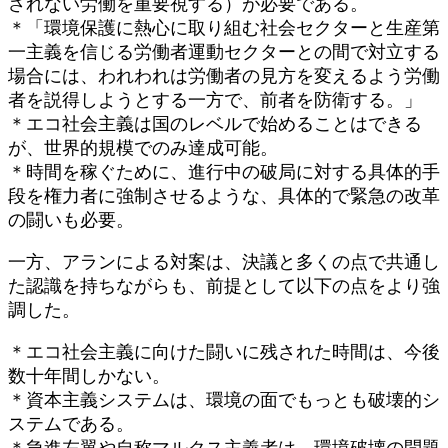
されない労働を重要視する）が必要である。
＊「環境保護に熱心に取り組む社会セクターと生産第
一主義を信じる労働者運動セクターとの間で対立する
場合には、われわれは労働者の見方を変えるよう労働
者を説得しようとする一方で、前者を防衛する。」
＊エコ社会主義は国のレベルで始めることはできる
が、世界的規模でのみ達成可能。
＊時間を稼ぐために、進行中の破局に対する具体的手
段を権力者に強制させるような、具体的で緊急の改革
の闘いも必要。
一方、アランによる対案は、決議と多くの点で共通し
た認識を持ちながらも、前提として以下の点をより強
調した。
＊エコ社会主義に向けた闘いに残された時間は、今後
数十年間しかない。
＊資本主義システムは、環境の面でもっとも破壊的シ
ステムである。
＊急進左翼や自称マルクス主義者は、環境破壊の問題