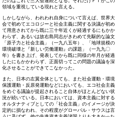
たのはこれで三大会連続となる。それだけＦＩがこの
領域を重視している現れと言える。
しかしながら、われわれ自身について言えば、世界大
会で初めてエコロジーと社会主義に関する決議が初め
て用意されてから既に三十年近くが経過するにもかか
わらず、あるいは故右島同志がきわめて先駆的な論文
「原子力と社会主義」（一九八五年）、「地球規模の
環境破壊と『新しい労働運動』の課題」（一九九〇
年）を書き上げ、発表してから既に同様の年月が経過
したにもかかわらず、正面切ってこの問題の議論を深
化させることができてこなかった。
また、日本の左翼全体としても、また社会運動・環境
保護運動・反原発運動などにおいても、エコ社会主義
をめぐる議論が提起されること自体がほとんどない状
況が続いている。日本においては、資本主義に対する
オルタナティブとしての「社会主義」のイメージが決
定的に損なわれ、その程度がグローバル・サウスは言
うに及ばず、他の先進資本主義諸国よりも大きかった