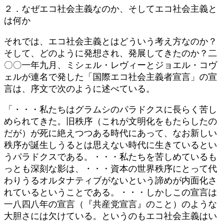
２．なぜエコ社会主義なのか、そしてエコ社会主義と
は何か
それでは、エコ社会主義とはどういう考え方なのか？
そして、どのように発想され、発展してきたのか？二
〇〇一年九月、ミシェル・レヴィーとジョエル・コヴ
ェルが連名で発した「国際エコ社会主義者宣言」の宣
言は、序文で次のように述べている。
「・・・私たちはグラムシのパラドクスに長らく苦し
められてきた。旧秩序（これが文明化をもたらしたの
だが）が死に絶えつつある時代にあって、なお新しい
秩序が誕生しうるとは思えない時代に生きているとい
うパラドクスである。・・・私たちを苦しめているも
っとも深刻な影は、・・・資本の世界秩序にとって代
わりうるオルタナティブがないという諦めが内面化さ
れているということである。・・・しかしこの宣言は
一八四八年の宣言（『共産党宣言』のこと）のような
大胆さには欠けている。というのもエコ社会主義はい