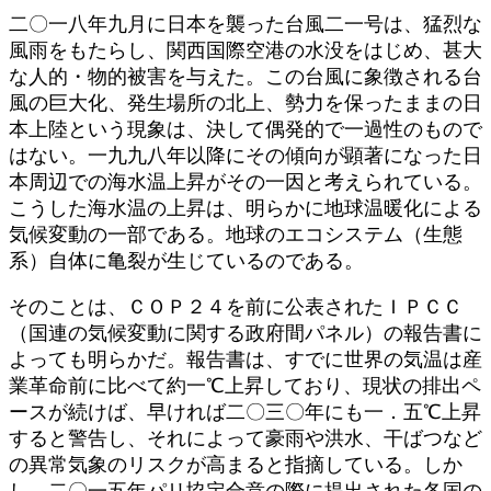
日
二〇一八年九月に日本を襲った台風二一号は、猛烈な
時
風雨をもたらし、関西国際空港の水没をはじめ、甚大
:
な人的・物的被害を与えた。この台風に象徴される台
風の巨大化、発生場所の北上、勢力を保ったままの日
本上陸という現象は、決して偶発的で一過性のもので
はない。一九九八年以降にその傾向が顕著になった日
本周辺での海水温上昇がその一因と考えられている。
こうした海水温の上昇は、明らかに地球温暖化による
気候変動の一部である。地球のエコシステム（生態
系）自体に亀裂が生じているのである。
そのことは、ＣＯＰ２４を前に公表されたＩＰＣＣ
（国連の気候変動に関する政府間パネル）の報告書に
よっても明らかだ。報告書は、すでに世界の気温は産
業革命前に比べて約一℃上昇しており、現状の排出ペ
ースが続けば、早ければ二〇三〇年にも一．五℃上昇
すると警告し、それによって豪雨や洪水、干ばつなど
の異常気象のリスクが高まると指摘している。しか
し、二〇一五年パリ協定合意の際に提出された各国の