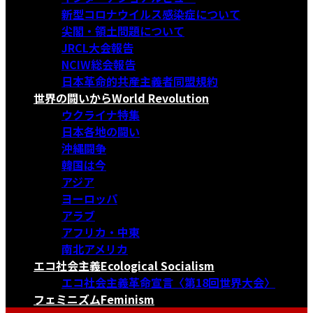
新型コロナウイルス感染症について
尖閣・領土問題について
JRCL大会報告
NCIW総会報告
日本革命的共産主義者同盟規約
世界の闘いから
World Revolution
ウクライナ特集
日本各地の闘い
沖縄闘争
韓国は今
アジア
ヨーロッパ
アラブ
アフリカ・中東
南北アメリカ
エコ社会主義
Ecological Socialism
エコ社会主義革命宣言〈第18回世界大会〉
フェミニズム
Feminism