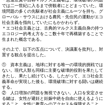
では二一世紀に入るまで傍観者にとどまっていた。環
境問題の多くの先駆者が社会主義にルーツを持ち、グ
ローバル・サウスにおける農民・先住民の運動がエコ
社会主義を指向していたにもかかわらず。
＊エコ社会主義とは、古典的マルクス主義自身の持つ
エコロジー的考え方をここ数十年で再構築することで
生まれた概念である。
その上で、以下の五点について、決議案を批判し、対
置する観点を提出した。
① 資本主義は、地球に対する唯一の環境的挑戦では
ない。現代人類も同様に主要な破壊的役割を果たして
きたし、果たし続けている。したがって、エコ社会主
義革命が実現した後も、環境破壊に対する闘いは継続
する。
② 人口増加の問題を無視できない。人口を安定させ
る鍵は、女性が避妊と妊娠中絶を自由に使えるように
すること、女性に教育へのアクセスを保障すること、