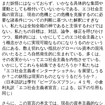
まだ妖怪にはなっておらず、いかなる具体的な集団や
運動としても根付いていないからである。エコ社会主
義の宣言は、現在の危機とこの危機を克服するのに必
要な諸条件についての判断に基づいた解釈にすぎな
い。私たちは全知全能の神であると主張するわけでは
ない。私たちの目標は、対話、論争、修正を呼びかけ
つつ、最終的には、いかにしてこのエコ社会主義とい
う概念がさらに実現可能なものになりうるのかという
点にある。数え切れない抵抗がグローバル資本の混沌
のいたるところ自然発生的に生まれている。多くは、
その名実からいってエコ社会主義を内包させている。
いかにしてこれらを結集できるだろうか？私たちは
『エコ社会主義者インターナショナル』を展望しうる
か？この妖怪は現実のものとなりうるだろうか？」
（日本語訳は季刊『ピープルズプラン』４１号、小倉
利丸訳「エコ社会主義者宣言」による。以下の引用も
同じ）
さらに、この宣言の本文では、現在の資本主義的なシ