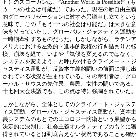
Ｆ）のスローガンは、”Another World Is Possible!”（も
う一つの社会は可能だ）であった。現在の新自由主義
的グローバリゼーションに対する異議申し立てという
意味で、この「もう一つの社会は可能だ」は大きな意
味を持っていたし、グローバル・ジャスティス運動を
一時期牽引するものだった。しかしながら、ラテンア
メリカにおける左派的・進歩的政権の行き詰まりと転
換、崩壊を経て、いまや「気候を変えるのではなく、
システムを変えよう」と呼びかけるクライメート・ジ
ャスティス運動が、反資本主義的闘いの前面に押し出
されている状況が生まれている。その牽引者は、グロ
ーバル・サウスの先住民、農民、女性の闘いである。
十七回大会決議でも、この点は特に強調されていた。
しかしながら、全体としてのクライメート・ジャステ
ィス運動、グローバル・ジャスティス運動が、資本主
義システムのもとでのエコロジー防衛という展望から
決定的に決別し、社会主義オルタナティブのもとに獲
得されているとは到底言えない状況であることも確か