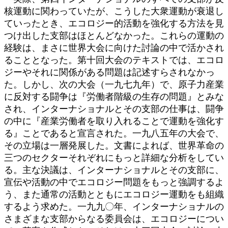
核運動に関わっていたが、こうした大衆運動が衰退し
ていったとき、エコロジー的活動を強化する方法を見
つけ出した支部はほとんどなかった。これらの運動の
経験は、まさに世界大会に向けた討論の中で活かされ
ることとなった。第十回大会のテキストでは、エコロ
ジーやそれに関係がある問題は記述すらされなかっ
た。しかし、次の大会（一九七九年）で、原子力産業
に反対する闘争は『労働者階級の生存の問題』とみな
され、インターナショナルとその支部の仕事は、闘争
の中に『産業労働者を取り入れることで運動を強化す
る』ことであると宣言された。一九八五年の大会で、
その立場は一層発展した。文書によれば、世界革命の
三つのセクターそれぞれにもっと詳細な分析をしてい
る。主な決議は、インターナショナルとその支部に、
宣伝や活動の中でエコロジー問題をもっと強調するよ
う、また通常の活動とともにエコロジー運動をも組織
するよう求めた。一九九〇年、インターナショナルの
さまざまな支部からなる委員会は、エコロジーについ