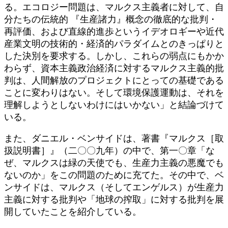
る。エコロジー問題は、マルクス主義者に対して、自
分たちの伝統的 『生産諸力』概念の徹底的な批判・
再評価、および直線的進歩というイデオロギーや近代
産業文明の技術的・経済的パラダイムとのきっぱりと
した決別を要求する。しかし、これらの弱点にもかか
わらず、資本主義政治経済に対するマルクス主義的批
判は、人間解放のプロジェクトにとっての基礎である
ことに変わりはない。そして環境保護運動は、それを
理解しようとしないわけにはいかない」と結論づけて
いる。
また、ダニエル・ベンサイドは、著書『マルクス［取
扱説明書］』（二〇〇九年）の中で、第一〇章「な
ぜ、マルクスは緑の天使でも、生産力主義の悪魔でも
ないのか」をこの問題のために充てた。その中で、ベ
ンサイドは、マルクス（そしてエンゲルス）が生産力
主義に対する批判や「地球の搾取」に対する批判を展
開していたことを紹介している。