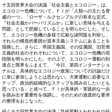
十五回世界大会の決議「社会主義とエコロジー」は、
エコロジー危機について、ＦＩが「人類への主たる脅
威の一つ」「ローザ・ルクセンブルグの有名な定式、
『社会主義かバーバリズムか』に新しい意味を与える
問題」として把握していることを明らかにした。そし
て、エコロジー危機の多様で広範な諸問題を列挙し、
それらの構造的要因が資本主義システムにあることを
指摘した。さらに、帝国主義国、その従属国、旧官僚
主義的社会のそれぞれについて、エコロジー危機の現
段階を明らかにした。その上で、エコロジー運動の到
達点と限界をふまえて、「今日、第四インターナショ
ナルは、具体的なエコロジー政策についての討論だけ
に単に参加しようとは思わない。大衆運動に必要なス
テップ、政治的組織的なステップを踏み出したいとも
思っている」と述べて、ＦＩが具体的・実践的な一歩
を踏み出す重要性を強調し、そのための過渡的な要求
の整理をおこなった。
続く十六回世界大会の決議「気候変動とわれわれの任