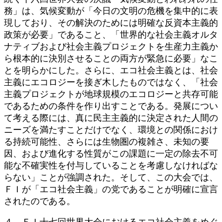
務」は、気候変動が「今日の文明の危機を集中的に表
現しており、その解決のためには明確な反資本主義的
政策が必要」であること、「世界的な社会主義オルタ
ナティブおよび社会主義プロジェクトを生産力主義か
ら根本的に決別させることの両方が緊急に必要」なこ
とを明らかにした。さらに、エコ社会主義とは、社会
主義にエコロジーを接ぎ木したものではなく、「社会
主義プロジェクトが地球規模のエコロジーと共存可能
であるための条件を作り出すことである。発展につい
て考える際には、真に民主主義的に決定された人間の
ニーズを満たすことだけでなく、環境との関係におけ
る持続可能性、さらには生物圏の複雑さ、未知の要
因、および進化する性質がこの課題に一定の除去不可
能な不確実性を付与していることを考慮しなければな
らない」ことが強調された。そして、この大会では、
ＦＩが「エコ社会主義」の党であることが明確に宣言
されたのである。
４．ＦＩ十七回世界大会におけるエコ社会主義をめぐ