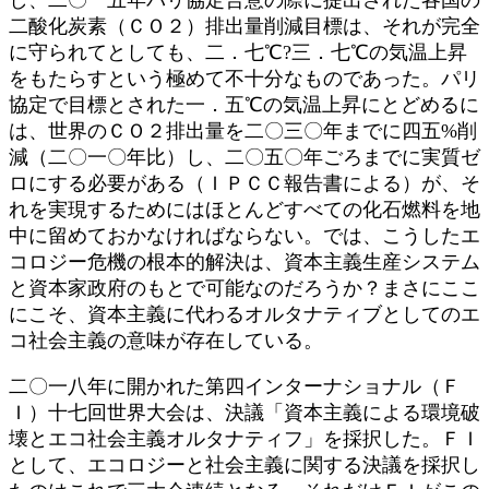
二酸化炭素（ＣＯ２）排出量削減目標は、それが完全
に守られてとしても、二．七℃?三．七℃の気温上昇
をもたらすという極めて不十分なものであった。パリ
協定で目標とされた一．五℃の気温上昇にとどめるに
は、世界のＣＯ２排出量を二〇三〇年までに四五%削
減（二〇一〇年比）し、二〇五〇年ごろまでに実質ゼ
ロにする必要がある（ＩＰＣＣ報告書による）が、そ
れを実現するためにはほとんどすべての化石燃料を地
中に留めておかなければならない。では、こうしたエ
コロジー危機の根本的解決は、資本主義生産システム
と資本家政府のもとで可能なのだろうか？まさにここ
にこそ、資本主義に代わるオルタナティブとしてのエ
コ社会主義の意味が存在している。
二〇一八年に開かれた第四インターナショナル（Ｆ
Ｉ）十七回世界大会は、決議「資本主義による環境破
壊とエコ社会主義オルタナティフ」を採択した。ＦＩ
として、エコロジーと社会主義に関する決議を採択し