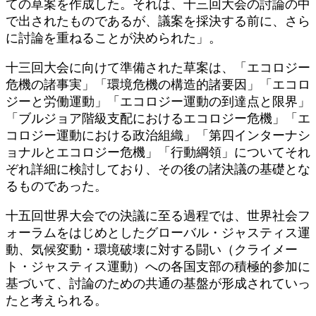
ての草案を作成した。それは、十三回大会の討論の中
で出されたものであるが、議案を採決する前に、さら
に討論を重ねることが決められた」。
十三回大会に向けて準備された草案は、「エコロジー
危機の諸事実」「環境危機の構造的諸要因」「エコロ
ジーと労働運動」「エコロジー運動の到達点と限界」
「ブルジョア階級支配におけるエコロジー危機」「エ
コロジー運動における政治組織」「第四インターナシ
ョナルとエコロジー危機」「行動綱領」についてそれ
ぞれ詳細に検討しており、その後の諸決議の基礎とな
るものであった。
十五回世界大会での決議に至る過程では、世界社会フ
ォーラムをはじめとしたグローバル・ジャスティス運
動、気候変動・環境破壊に対する闘い（クライメー
ト・ジャスティス運動）への各国支部の積極的参加に
基づいて、討論のための共通の基盤が形成されていっ
たと考えられる。