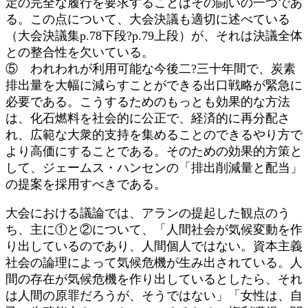
定の完全な履行を要求することはその闘いの一つであ
る。この点について、大会決議も適切に述べている
（大会決議集p.78下段?p.79上段）が、それは決議全体
との整合性を欠いている。
⑤ われわれが利用可能な今後二?三十年間で、炭素
排出量を大幅に減らすことができる出口戦略が緊急に
必要である。こうするためのもっとも効果的な方法
は、化石燃料を社会的に公正で、経済的に再分配さ
れ、広範な大衆的支持を集めることのできるやり方で
より高価にすることである。そのための効果的方策と
して、ジェームス・ハンセンの「排出削減量と配当」
の提案を採用すべきである。
大会における議論では、アランの提起した観点のう
ち、主に①と②について、「人間社会が気候変動を作
り出しているのであり、人間個人ではない。資本主義
社会の論理によって気候危機が生み出されている。人
間の存在が気候危機を作り出しているとしたら、それ
は人間の原罪だろうが、そうではない」「女性は、自