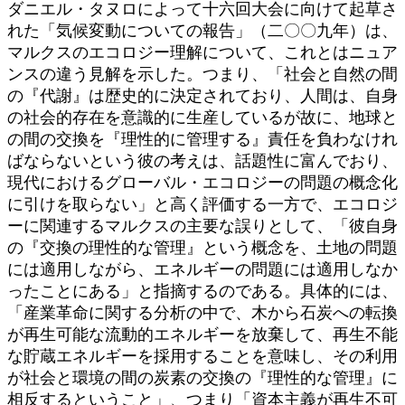
ダニエル・タヌロによって十六回大会に向けて起草さ
れた「気候変動についての報告」（二〇〇九年）は、
マルクスのエコロジー理解について、これとはニュア
ンスの違う見解を示した。つまり、「社会と自然の間
の『代謝』は歴史的に決定されており、人間は、自身
の社会的存在を意識的に生産しているが故に、地球と
の間の交換を『理性的に管理する』責任を負わなけれ
ばならないという彼の考えは、話題性に富んでおり、
現代におけるグローバル・エコロジーの問題の概念化
に引けを取らない」と高く評価する一方で、エコロジ
ーに関連するマルクスの主要な誤りとして、「彼自身
の『交換の理性的な管理』という概念を、土地の問題
には適用しながら、エネルギーの問題には適用しなか
ったことにある」と指摘するのである。具体的には、
「産業革命に関する分析の中で、木から石炭への転換
が再生可能な流動的エネルギーを放棄して、再生不能
な貯蔵エネルギーを採用することを意味し、その利用
が社会と環境の間の炭素の交換の『理性的な管理』に
相反するということ」、つまり「資本主義が再生不可