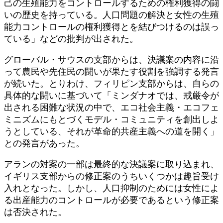
己の生殖能力をコントロールするための権利獲得の闘
いの歴史を持っている。人口問題の解決と女性の生殖
能力コントロールの権利獲得とを結びつけるのは誤っ
ている」などの批判が出された。
グローバル・サウスの支部からは、決議案の内容に沿
って農民や先住民の闘いが果たす役割を強調する発言
が続いた。とりわけ、フィリピン支部からは、自らの
具体的な闘いに基づいて「ミンダナオでは、戒厳令が
出される困難な状況の中で、エコ社会主義・エコフェ
ミニズムにもとづくモデル・コミュニティを創出しよ
うとしている、それが革命的共産主義への道を開く」
との発言があった。
アランの対案の一部は最終的な決議案に取り込まれ、
イギリス支部からの修正案のうちいくつかは趣旨受け
入れとなった。しかし、人口抑制のためには女性によ
る出産能力のコントロールが必要であるという修正案
は否決された。