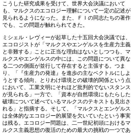
こうした研究成果を受けて、世界大会決議において
も、マルクスのエコロジー理解について一定の記述が
見られるようになった。また、ＦＩの同志たちの著作
でも、この問題が触れられてきた。
ミシェル・レヴィーが起草した十五回大会決議では、
エコロジストが「マルクスやエンゲルスを生産力主義
と非難する」ことに正当な理由はないとしつつも、マ
ルクスやエンゲルスの中には、この問題について異な
る二つの側面が並行して存在すると主張する。つま
り、「『生産力の発達』を進歩の主なベクトルにしよ
うとする傾向、とりわけ環境との破壊的関係という点
において、工業文明にそれほど批判的でないスタンス
が見られる」一方で、「資本が自然環境にもたらした
破壊について述べているマルクスのテキストも見出さ
れる」と指摘する。そして、「マルクスとエンゲルス
は全体的なエコロジー的展望を欠いていたという事実
は残る。エコロジー問題は、二一世紀初頭におけるマ
ルクス主義思想の復活のための最大の挑戦の一つであ