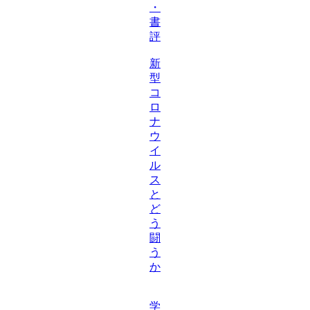
・
書
評
新
型
コ
ロ
ナ
ウ
イ
ル
ス
と
ど
う
闘
う
か
学