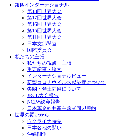
第四インターナショナル
第18回世界大会
第17回世界大会
第16回世界大会
第15回世界大会
第11回世界大会
日本支部関連
国際委員会
私たちの主張
私たちの視点・主張
重要記事・論文
インターナショナルビュー
新型コロナウイルス感染症について
尖閣・領土問題について
JRCL大会報告
NCIW総会報告
日本革命的共産主義者同盟規約
世界の闘いから
ウクライナ特集
日本各地の闘い
沖縄闘争