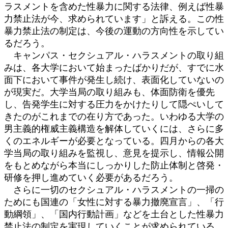
ラスメントを含めた性暴力に関する法律、例えば性暴
力禁止法が今、求められています」と訴える。この性
暴力禁止法の制定は、今後の運動の方向性を示してい
るだろう。
キャンパス・セクシュアル・ハラスメントの取り組
みは、各大学において始まったばかりだが、すでに水
面下において事件が発生し続け、表面化していないの
が現実だ。大学当局の取り組みも、体面防衛を優先
し、告発学生に対する圧力をかけたりして隠ぺいして
きたのがこれまでの在り方であった。いわゆる大学の
男主義的権威主義構造を解体していくには、さらに多
くのエネルギーが必要となっている。四月からの各大
学当局の取り組みを監視し、意見を提示し、情報公開
をもとめながら本当にしっかりした防止体制と啓発・
研修を押し進めていく必要があるだろう。
さらに一切のセクシュアル・ハラスメントの一掃の
ためにも国連の「女性に対する暴力撤廃宣言」、「行
動綱領」、「国内行動計画」などを土台とした性暴力
禁止法の制定を実現していくことが求められている。