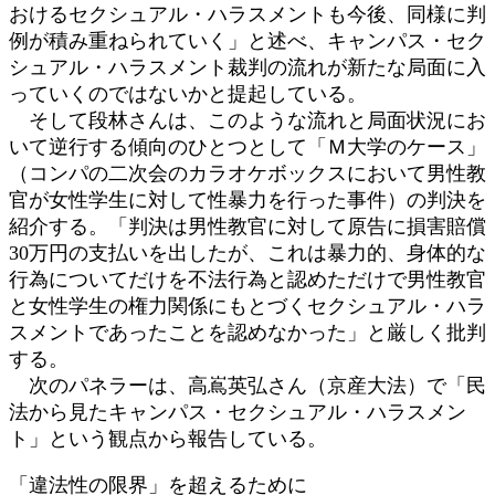
おけるセクシュアル・ハラスメントも今後、同様に判
例が積み重ねられていく」と述べ、キャンパス・セク
シュアル・ハラスメント裁判の流れが新たな局面に入
っていくのではないかと提起している。
そして段林さんは、このような流れと局面状況にお
いて逆行する傾向のひとつとして「Ｍ大学のケース」
（コンパの二次会のカラオケボックスにおいて男性教
官が女性学生に対して性暴力を行った事件）の判決を
紹介する。「判決は男性教官に対して原告に損害賠償
30万円の支払いを出したが、これは暴力的、身体的な
行為についてだけを不法行為と認めただけで男性教官
と女性学生の権力関係にもとづくセクシュアル・ハラ
スメントであったことを認めなかった」と厳しく批判
する。
次のパネラーは、高嶌英弘さん（京産大法）で「民
法から見たキャンパス・セクシュアル・ハラスメン
ト」という観点から報告している。
「違法性の限界」を超えるために