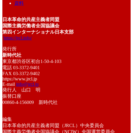
資料
日本革命的共産主義者同盟
国際主義労働者全国協議会
第四インターナショナル日本支部
https://jrcl.info/
発行所
新時代社
東京都渋谷区初台1-50-4-103
電話 03-3372-9401
FAX 03-3372-9402
https://www.jrcl.jp
E-mail
info@jrcl.jp
発行人 山口 明
振替口座
00860-4-156009 新時代社
編集
日本革命的共産主義者同盟（JRCL）中央委員会
国際主義労働者全国協議会（NCIW）全国運営委員会