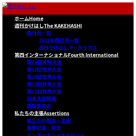
コ
ナ
ン
ビ
ホーム
Home
テ
ゲ
ン
ー
週刊かけはし
The KAKEHASHI
ツ
シ
既刊号一覧
へ
ョ
2021年既刊号一覧
ス
ン
週刊かけはしアーカイブス
キ
に
第四インターナショナル
Fourth International
ッ
移
第18回世界大会
プ
動
第17回世界大会
第16回世界大会
第15回世界大会
第11回世界大会
日本支部関連
国際委員会
私たちの主張
Assertions
私たちの視点・主張
重要記事・論文
インターナショナルビュー