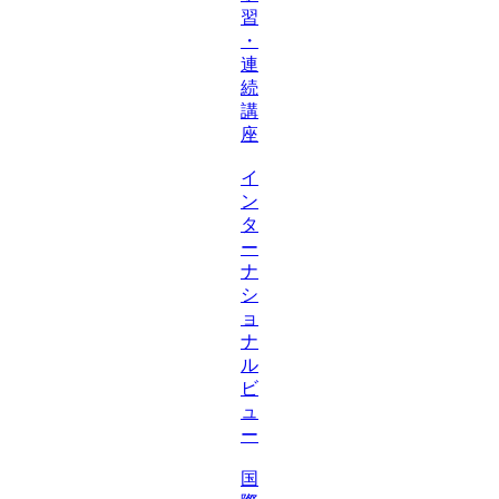
習
・
連
続
講
座
イ
ン
タ
ー
ナ
シ
ョ
ナ
ル
ビ
ュ
ー
国