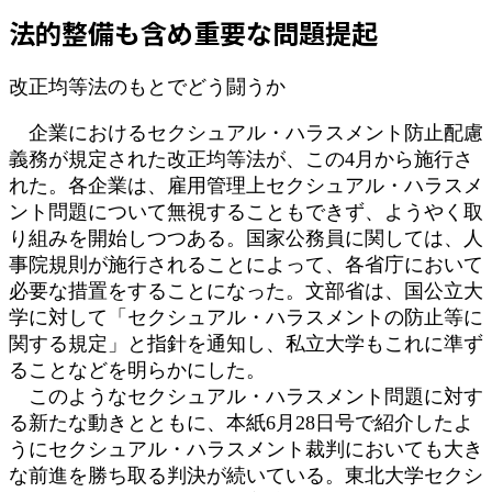
日
法的整備も含め重要な問題提起
時
:
改正均等法のもとでどう闘うか
企業におけるセクシュアル・ハラスメント防止配慮
義務が規定された改正均等法が、この4月から施行さ
れた。各企業は、雇用管理上セクシュアル・ハラスメ
ント問題について無視することもできず、ようやく取
り組みを開始しつつある。国家公務員に関しては、人
事院規則が施行されることによって、各省庁において
必要な措置をすることになった。文部省は、国公立大
学に対して「セクシュアル・ハラスメントの防止等に
関する規定」と指針を通知し、私立大学もこれに準ず
ることなどを明らかにした。
このようなセクシュアル・ハラスメント問題に対す
る新たな動きとともに、本紙6月28日号で紹介したよ
うにセクシュアル・ハラスメント裁判においても大き
な前進を勝ち取る判決が続いている。東北大学セクシ