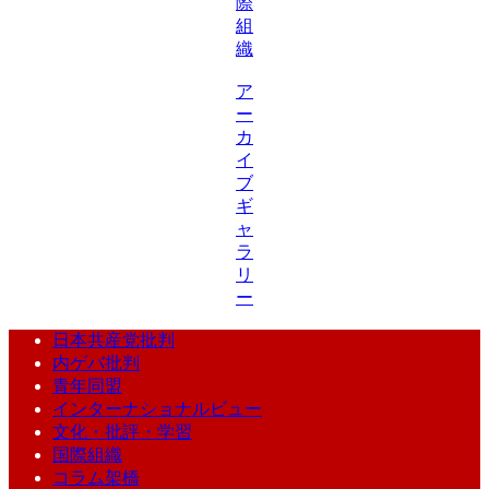
際
組
織
ア
ー
カ
イ
ブ
ギ
ャ
ラ
リ
ー
日本共産党批判
内ゲバ批判
青年同盟
インターナショナルビュー
文化・批評・学習
国際組織
コラム架橋