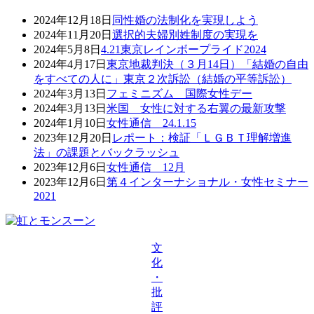
2024年12月18日
同性婚の法制化を実現しよう
2024年11月20日
選択的夫婦別姓制度の実現を
2024年5月8日
4.21東京レインボープライド2024
2024年4月17日
東京地裁判決（３月14日）「結婚の自由
をすべての人に」東京２次訴訟（結婚の平等訴訟）
2024年3月13日
フェミニズム 国際女性デー
2024年3月13日
米国 女性に対する右翼の最新攻撃
2024年1月10日
女性通信 24.1.15
2023年12月20日
レポート：検証「ＬＧＢＴ理解増進
法」の課題とバックラッシュ
2023年12月6日
女性通信 12月
2023年12月6日
第４インターナショナル・女性セミナー
2021
文
化
・
批
評