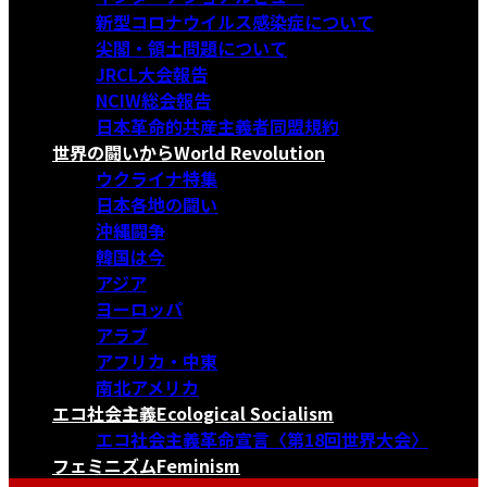
新型コロナウイルス感染症について
尖閣・領土問題について
JRCL大会報告
NCIW総会報告
日本革命的共産主義者同盟規約
世界の闘いから
World Revolution
ウクライナ特集
日本各地の闘い
沖縄闘争
韓国は今
アジア
ヨーロッパ
アラブ
アフリカ・中東
南北アメリカ
エコ社会主義
Ecological Socialism
エコ社会主義革命宣言〈第18回世界大会〉
フェミニズム
Feminism