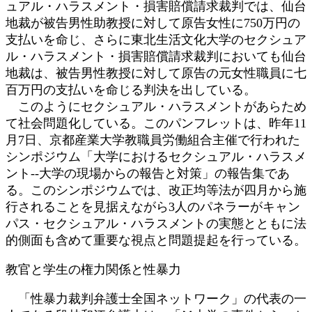
ュアル・ハラスメント・損害賠償請求裁判では、仙台
地裁が被告男性助教授に対して原告女性に750万円の
支払いを命じ、さらに東北生活文化大学のセクシュア
ル・ハラスメント・損害賠償請求裁判においても仙台
地裁は、被告男性教授に対して原告の元女性職員に七
百万円の支払いを命じる判決を出している。
このようにセクシュアル・ハラスメントがあらため
て社会問題化している。このパンフレットは、昨年11
月7日、京都産業大学教職員労働組合主催で行われた
シンポジウム「大学におけるセクシュアル・ハラスメ
ント--大学の現場からの報告と対策」の報告集であ
る。このシンポジウムでは、改正均等法が四月から施
行されることを見据えながら3人のパネラーがキャン
パス・セクシュアル・ハラスメントの実態とともに法
的側面も含めて重要な視点と問題提起を行っている。
教官と学生の権力関係と性暴力
「性暴力裁判弁護士全国ネットワーク」の代表の一