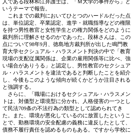
人である段林和江弁護士は、「Ｍ大学の事件から」と
いうテーマで報告。
これまでの裁判においてひとつのハードルだった点
は、単位認定、卒業認定、進学・就職指導などの権限
を持つ男性教官と女性学生との権力関係をどのように
裁判所に理解させるのかであった。段林さんは、この
点について98年9月、徳島地方裁判所が出した鳴門教
育大学セクシュアル・ハラスメント判決の中で「教育
現場の支配従属関係は、企業の雇用関係等に比べ、強
い場合がありうる」と認定し、男性教官のセクシュア
ル・ハラスメントを違法であると判断したことを紹介
し、今後もこのような傾向が続くかどうか注目される
と強調する。
さらに、「職場におけるセクシュアル・ハラスメン
トは、対価型と環境型に分かれ、人格侵害の一つとし
て民法709条の不法行為の類型として認められてき
た。また、環境が悪化しているのに放置したというこ
とで、勤務環境の安全配慮の義務に違反したとして、
債務不履行責任を認めるものもある。ですから学校に