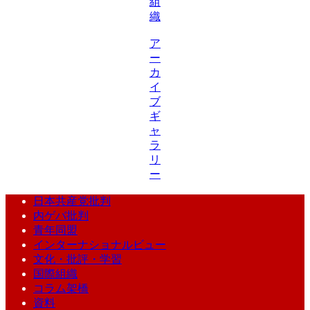
組
織
ア
ー
カ
イ
ブ
ギ
ャ
ラ
リ
ー
日本共産党批判
内ゲバ批判
青年同盟
インターナショナルビュー
文化・批評・学習
国際組織
コラム架橋
資料