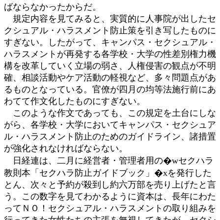
ばならなかったからだ。
規定内容を見てみると、実質的に人事院が出したセ
クシュアル・ハラスメント防止策を引き写したものに
すぎない。したがって、キャンパス・セクシュアル・
ハラスメントが再発する各学校・大学の性差別権力機
構を改革していく立場の弱さ、人権侵害の観点が不明
確、相談活動やケア活動の軽視など、多々問題点があ
るものとなっている。官僚が四月の均等法施行前にあ
わてて作文化したものにすぎない。
このような作文であっても、この規定を土台にしな
がら、各学校・大学においてキャンパス・セクシュア
ル・ハラスメント防止のためのガイドライン、諸措置
が強化されなければならない。
日経連は、二月に経営者・管理者用の�wセクハラ
教則本「セクハラ防止ガイドブック」�xを発行した
とん、次々と予約が殺到し約六万部を売り上げたと言
う。この数字を見てわかるように資本は、長年にわた
ってＮＯ！セクシュアル・ハラスメントの取り組みを
行ってきた女性たちの主張を無視してきたが、セクシ