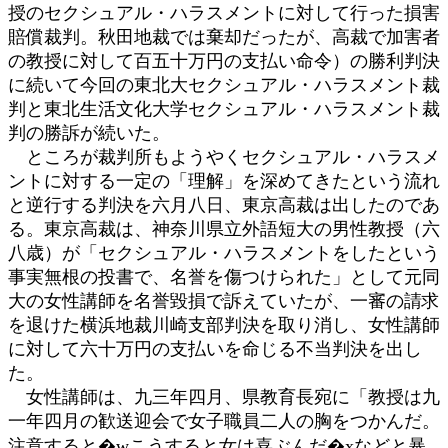
授のセクシュアル・ハラスメントに対して行った損害
賠償裁判。秋田地裁では棄却だったが、高裁で加害者
の教授に対して百五十万円の支払い命令）の勝利判決
に続いて今回の東北大セクシュアル・ハラスメント裁
判と東北生活文化大学セクシュアル・ハラスメント裁
判の勝訴が続いた。
ところが裁判所もようやくセクシュアル・ハラスメ
ントに対する一定の「理解」を深めてきたという流れ
と逆行する判決を六月八日、東京高裁は出したのであ
る。東京高裁は、神奈川県立外語短大の男性教授（六
八歳）が「セクシュアル・ハラスメントをしたという
事実無根の投書で、名誉を傷つけられた」として元同
大の女性講師を名誉毀損で訴えていたが、一審の請求
を退けた横浜地裁川崎支部判決を取り消し、女性講師
に対して六十万円の支払いを命じる不当判決を出し
た。
女性講師は、九三年四月、県教育長宛に「教授は九
一年四月の歓送迎会で女子職員二人の胸をつかんだ。
注意すると�wこうすると女は喜ぶんだ�xなどと暴