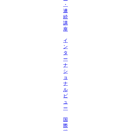
・
連
続
講
座
イ
ン
タ
ー
ナ
シ
ョ
ナ
ル
ビ
ュ
ー
国
際