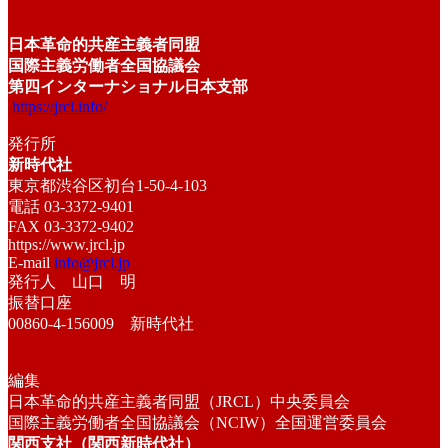
日本革命的共産主義者同盟
国際主義労働者全国協議会
第四インターナショナル日本支部
https://jrcl.info/
発行所
新時代社
東京都渋谷区初台1-50-4-103
電話 03-3372-9401
FAX 03-3372-9402
https://www.jrcl.jp
E-mail
info@jrcl.jp
発行人 山口 明
振替口座
00860-4-156009 新時代社
編集
日本革命的共産主義者同盟（JRCL）中央委員会
国際主義労働者全国協議会（NCIW）全国運営委員会
関西支社（関西新時代社）