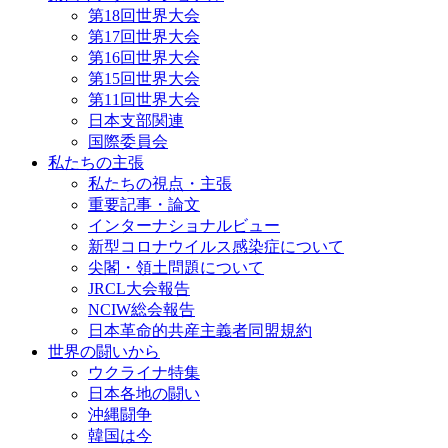
第18回世界大会
第17回世界大会
第16回世界大会
第15回世界大会
第11回世界大会
日本支部関連
国際委員会
私たちの主張
私たちの視点・主張
重要記事・論文
インターナショナルビュー
新型コロナウイルス感染症について
尖閣・領土問題について
JRCL大会報告
NCIW総会報告
日本革命的共産主義者同盟規約
世界の闘いから
ウクライナ特集
日本各地の闘い
沖縄闘争
韓国は今