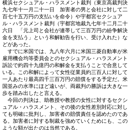
横浜セクシュアル・ハラスメント裁判（東京高裁判決
九七年十一月二十一日 加害者の男と会社に対して二
百七十五万円の支払いを命令）や宇都宮セクシュア
ル・ハラスメント裁判（宇都宮地裁九七年十二月二十
六日 「元上司と会社が連帯して三百万円の紛争解決
金を支払う」という和解勧告を行い、受け入れた）な
どがあった。
すでに米国では、九八年六月に米国三菱自動車が米
雇用機会均等委員会とのセクシュアル・ハラスメント
訴訟で約四十九億円の和解金を支払うことで合意して
いる。この和解によって女性従業員約三百人に対して
一人あたり最高四千三百万円の賠償をする予定だ。米
国並みの水準にほど遠いが、両裁判の勝訴は大きな一
歩を踏み出したと言える。
今回の判決は、助教授や教授の女性に対するセクシ
ュアル・ハラスメント、その後の女性差別対応に対し
ても明確に批判し、加害者の賠償責任を認めたのであ
る。加害者に対する制裁を強めていくためにも、この
ような額が出たのは当然である。