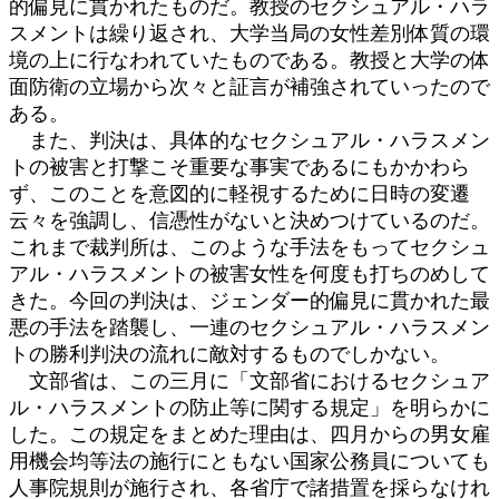
的偏見に貫かれたものだ。教授のセクシュアル・ハラ
スメントは繰り返され、大学当局の女性差別体質の環
境の上に行なわれていたものである。教授と大学の体
面防衛の立場から次々と証言が補強されていったので
ある。
また、判決は、具体的なセクシュアル・ハラスメン
トの被害と打撃こそ重要な事実であるにもかかわら
ず、このことを意図的に軽視するために日時の変遷
云々を強調し、信憑性がないと決めつけているのだ。
これまで裁判所は、このような手法をもってセクシュ
アル・ハラスメントの被害女性を何度も打ちのめして
きた。今回の判決は、ジェンダー的偏見に貫かれた最
悪の手法を踏襲し、一連のセクシュアル・ハラスメン
トの勝利判決の流れに敵対するものでしかない。
文部省は、この三月に「文部省におけるセクシュア
ル・ハラスメントの防止等に関する規定」を明らかに
した。この規定をまとめた理由は、四月からの男女雇
用機会均等法の施行にともない国家公務員についても
人事院規則が施行され、各省庁で諸措置を採らなけれ