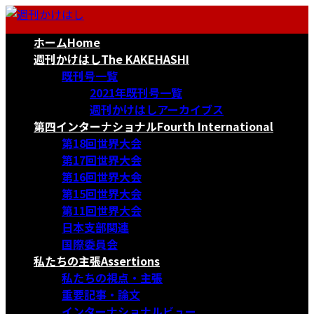
コ
ナ
ン
ビ
ホーム
Home
テ
ゲ
ン
ー
週刊かけはし
The KAKEHASHI
ツ
シ
既刊号一覧
へ
ョ
2021年既刊号一覧
ス
ン
週刊かけはしアーカイブス
キ
に
第四インターナショナル
Fourth International
ッ
移
第18回世界大会
プ
動
第17回世界大会
第16回世界大会
第15回世界大会
第11回世界大会
日本支部関連
国際委員会
私たちの主張
Assertions
私たちの視点・主張
重要記事・論文
インターナショナルビュー