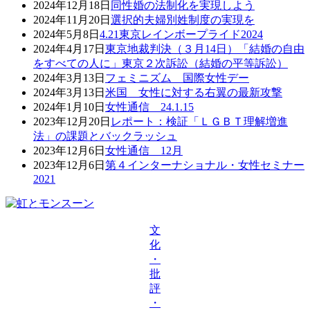
2024年12月18日
同性婚の法制化を実現しよう
2024年11月20日
選択的夫婦別姓制度の実現を
2024年5月8日
4.21東京レインボープライド2024
2024年4月17日
東京地裁判決（３月14日）「結婚の自由
をすべての人に」東京２次訴訟（結婚の平等訴訟）
2024年3月13日
フェミニズム 国際女性デー
2024年3月13日
米国 女性に対する右翼の最新攻撃
2024年1月10日
女性通信 24.1.15
2023年12月20日
レポート：検証「ＬＧＢＴ理解増進
法」の課題とバックラッシュ
2023年12月6日
女性通信 12月
2023年12月6日
第４インターナショナル・女性セミナー
2021
文
化
・
批
評
・