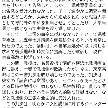
言を吐いた」と告発した。しかし、県教育委員会はこ
の告発を受け入れなかった。そして速やかに調査を開
始するどころか、大学からの追放をねらった報復人事
として専門外の学科を担当させようとしたり、大学当
局と一体となって中傷を繰り返し続けた。
そして、「上司の命令に従わなかった」として県教
育委は、九五年七月講師を解雇処分するという暴挙に
出たのであった。講師は、不当解雇処分の取り消しを
求めて横浜地裁川崎支部に提訴したが敗訴し、現在、
東京高裁に控訴している。
この間、教授は、名誉毀損で講師を横浜地裁川崎支
部に訴え、一審で教授側が敗訴したが、今回、東京高
裁はこの一審判決を取り消したのであった。判決は、
彼女の「証言には変遷があり、セクハラがあったとさ
れる日時や態様が一致しない。男性教授は一貫して否
認しており、セクハラを認める的確な証拠はない」な
どと教授側の主張を全面的に受け入れた。
この判決は、明らかに女性講師に対するジェンダー