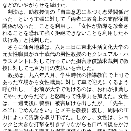
などのいやがらせを続けた。
判決は、助教授側の「自由意思に基づく恋愛関係だ
った」という主張に対して「両者に教育上の支配従属
関係があった」ことを利用し、「女性が指導を放棄さ
れることを恐れて強く拒絶できないことを利用した不
法行為」と批判した。
さらに仙台地裁は、六月三日に東北生活文化大学の
元女性職員が五十歳代の男性教授のセクシュアル・ハ
ラスメントに対して行っていた損害賠償請求裁判で教
授に対して七百万円の支払いを命じた。
教授は、九六年八月、学生時代の指導教官で上司で
あった立場から女性職員に対して車で迎えにくるよう
呼び出し、「お前が大学で働けるのは、おれが推薦し
てやったからだぞ」と怒鳴って性暴力を加えた。女性
は、一週間後に警察に被害届けを出したが、「先生、
本当にごめんなさい」とメモを教授に渡し、周囲の圧
力によって告訴を取り下げた。しかし、女性は、ショ
ックと大きな打撃を引きずりながらも自己回復をかけ