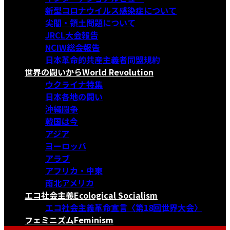
新型コロナウイルス感染症について
尖閣・領土問題について
JRCL大会報告
NCIW総会報告
日本革命的共産主義者同盟規約
世界の闘いから
World Revolution
ウクライナ特集
日本各地の闘い
沖縄闘争
韓国は今
アジア
ヨーロッパ
アラブ
アフリカ・中東
南北アメリカ
エコ社会主義
Ecological Socialism
エコ社会主義革命宣言〈第18回世界大会〉
フェミニズム
Feminism