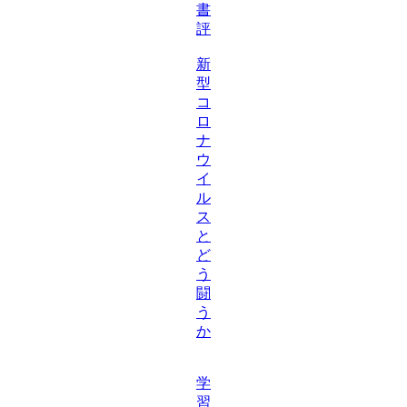
書
評
新
型
コ
ロ
ナ
ウ
イ
ル
ス
と
ど
う
闘
う
か
学
習