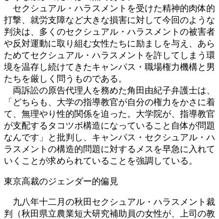
セクシュアル・ハラスメントを受けた精神的肉体的
打撃、就労支障など大きな損害に対して今回のような
判決は、多くのセクシュアル・ハラスメントの被害者
や反対運動に取り組む女性たちに励ましを与え、あら
ためてセクシュアル・ハラスメントを許してしまう環
境を温存し続けてきたキャンパス・職場権力機構と男
たちを厳しく問うものである。
両訴訟の原告代理人を務めた角田由紀子弁護士は、
「どちらも、大学の指導教官が自分の権力をかさに着
て、無理やり性的関係を迫った。大学院が、指導教官
が支配するタコツボ構造になっていること自体が問題
なんです」と批判し、キャンパス・セクシュアル・ハ
ラスメントの構造的問題に対するメスを早急に入れて
いくことが求められていることを強調している。
東京高裁のジェンダー的偏見
九八年十二月の秋田セクシュアル・ハラスメント裁
判（秋田県立農業短大研究補助員の女性が、上司の教