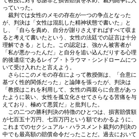
て教授に対する謝罪と損害賠償を求め、裁判闘争に入
っていった。
裁判では女性のメモの存在が一つの争点となった
が、判決は「女性は混乱した精神状態で書いた」と
し、「自らを責め、自分が謝りさえすればすべて収ま
ると考えて書いたという、女性の法廷での証言は十分
理解できる」とした。この認定は、強かん被害者が
「私が悪かったんだ」と自分を追い込んだりする心理
的後遺症であるレイプ・トラウマ・シンドロームにつ
いて受け入れたと言えよう。
さらにこのメモの存在によって教授側は、「合意に
基づく性的関係だった」と論陣を張ったが、判決は
「教授はこれを利用して、女性の両親らに合意があっ
たように装い、女性を孤立化させてさらなる苦痛を与
えており、極めて悪質だ」と批判した。
この二つの勝利判決の特徴のひとつは、損害賠償額
が七百五十万円、七百万円という額でわかるように、
これまでのセクシュアル・ハラスメント裁判の判決の
中でも最高額の賠償命令だったことだ。過去において