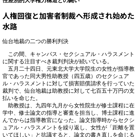
性差別的大学権力構造との闘い
新
日
人権回復と加害者制裁へ形成され始めた
時
:
水路
仙台地裁の二つの勝利判決
この間、キャンパス・セクシュアル・ハラスメント
に関する注目すべき裁判判決が続いている。
五月二十四日、元東北大学大学院生の女性が指導教
官であった同大男性助教授（四五歳）のセクシュア
ル・ハラスメントに対して損害賠償請求を行っていた
裁判で、仙台地裁は助教授に対して七百五十万円の支
払いを命じた。
助教授は、九四年九月から女性院生が修士課程に在
学中、修士論文の指導と審査を担当し、博士課程に進
んでからは指導教官になった。論文指導時からセクシ
ュアル・ハラスメントを繰り返し、女性が「距離を置
いてほしい」と抗議すると、論文の書き直しを命じる