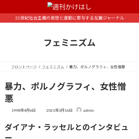
コ
ナ
ン
ビ
テ
ゲ
21世紀社会主義の思想と運動に寄与する左翼ジャーナル
ン
ー
ツ
シ
へ
ョ
フェミニズム
ス
ン
キ
に
ッ
移
プ
動
フロントページ
フェミニズム
暴力、ポルノグラフィ、女性憎悪
暴力、ポルノグラフィ、女性憎
悪
最
1998年4月6日
2021年3月16日
admin
終
更
ダイアナ・ラッセルとのインタビュ
新
日
ー
時