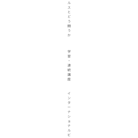
ル
ス
と
ど
う
闘
う
か
学
習
・
連
続
講
座
イ
ン
タ
ー
ナ
シ
ョ
ナ
ル
ビ