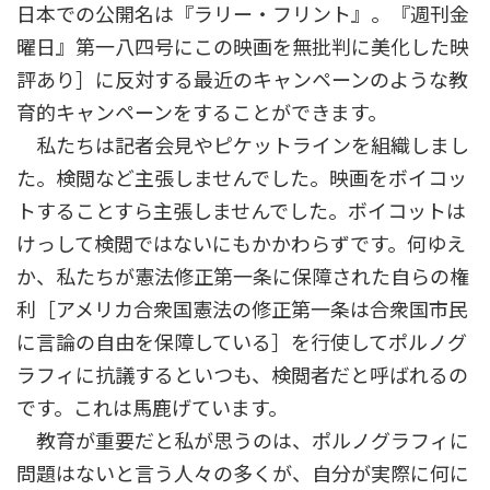
日本での公開名は『ラリー・フリント』。『週刊金
曜日』第一八四号にこの映画を無批判に美化した映
評あり］に反対する最近のキャンペーンのような教
育的キャンペーンをすることができます。
私たちは記者会見やピケットラインを組織しまし
た。検閲など主張しませんでした。映画をボイコッ
トすることすら主張しませんでした。ボイコットは
けっして検閲ではないにもかかわらずです。何ゆえ
か、私たちが憲法修正第一条に保障された自らの権
利［アメリカ合衆国憲法の修正第一条は合衆国市民
に言論の自由を保障している］を行使してポルノグ
ラフィに抗議するといつも、検閲者だと呼ばれるの
です。これは馬鹿げています。
教育が重要だと私が思うのは、ポルノグラフィに
問題はないと言う人々の多くが、自分が実際に何に