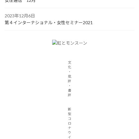
女性通信 12月
2023年12月6日
第４インターナショナル・女性セミナー2021
文
化
・
批
評
・
書
評
新
型
コ
ロ
ナ
ウ
イ