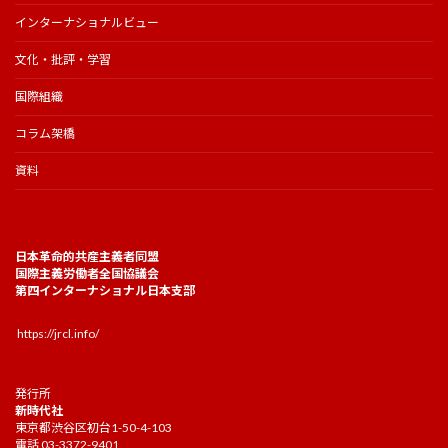
インターナショナルビュー
文化・批評・学習
国際組織
コラム架橋
資料
日本革命的共産主義者同盟
国際主義労働者全国協議会
第四インターナショナル日本支部
https://jrcl.info/
発行所
新時代社
東京都渋谷区初台1-50-4-103
電話 03-3372-9401