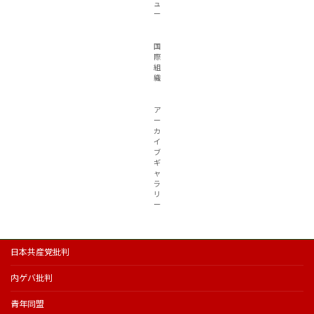
ュ
ー
国
際
組
織
ア
ー
カ
イ
ブ
ギ
ャ
ラ
リ
ー
日本共産党批判
内ゲバ批判
青年同盟