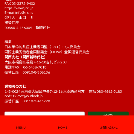
FAX 03-3372-9402
https://www.jrcl.jp
E-mail
info@jrcl.jp
発行人 山口 明
振替口座
00860-4-156009 新時代社
編集
日本革命的共産主義者同盟（JRCL）中央委員会
国際主義労働者全国協議会（NCIW）全国運営委員会
関西支社（関西新時代社）
大阪市福島区福島7-16-10吉村ビル203
電話/FAX 06-6458-7018
振替口座 00910-8-308136
労働者の力社
143-0024 東京都大田区中央7-12-16 大森助産院方 電話 080-4662-5183
red2129oct@outlook.jp
振替口座 00110-2-415220
検索
MENU
HOME
お問い合わせ
Copyright ©2021 Kakehashi Editorial board. All Rights Reserved.