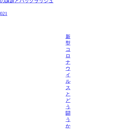
の課題とバックラッシュ
21
新
型
コ
ロ
ナ
ウ
イ
ル
ス
と
ど
う
闘
う
か