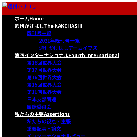
コ
ナ
ン
ビ
ホーム
Home
テ
ゲ
ン
ー
週刊かけはし
The KAKEHASHI
ツ
シ
既刊号一覧
へ
ョ
2021年既刊号一覧
ス
ン
週刊かけはしアーカイブス
キ
に
第四インターナショナル
Fourth International
ッ
移
第18回世界大会
プ
動
第17回世界大会
第16回世界大会
第15回世界大会
第11回世界大会
日本支部関連
国際委員会
私たちの主張
Assertions
私たちの視点・主張
重要記事・論文
インターナショナルビュー