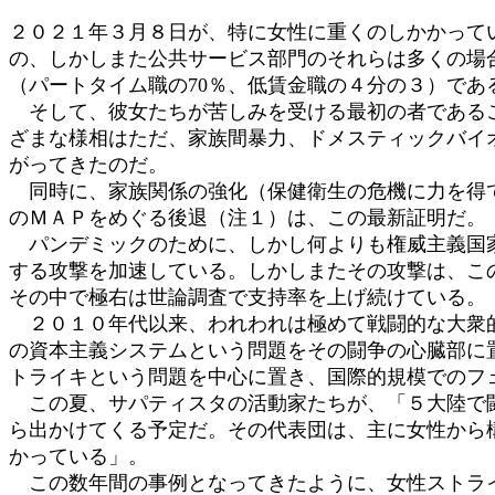
:
２０２１年３月８日が、特に女性に重くのしかかって
の、しかしまた公共サービス部門のそれらは多くの場
（パートタイム職の70％、低賃金職の４分の３）で
そして、彼女たちが苦しみを受ける最初の者であるこ
ざまな様相はただ、家族間暴力、ドメスティックバイ
がってきたのだ。
同時に、家族関係の強化（保健衛生の危機に力を得て
のＭＡＰをめぐる後退（注１）は、この最新証明だ。
パンデミックのために、しかし何よりも権威主義国家
する攻撃を加速している。しかしまたその攻撃は、こ
その中で極右は世論調査で支持率を上げ続けている。
２０１０年代以来、われわれは極めて戦闘的な大衆的
の資本主義システムという問題をその闘争の心臓部に
トライキという問題を中心に置き、国際的規模でのフ
この夏、サパティスタの活動家たちが、「５大陸で闘
ら出かけてくる予定だ。その代表団は、主に女性から
かっている」。
この数年間の事例となってきたように、女性ストライ