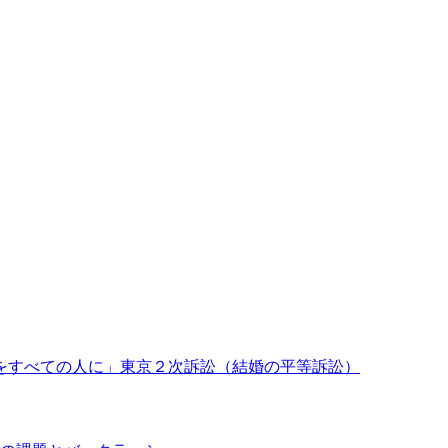
由をすべての人に」東京２次訴訟（結婚の平等訴訟）