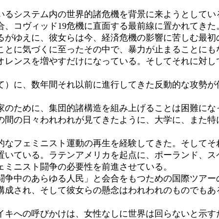
いるシステム内の世界的諸危機を背景に来ようとしてい
合、コヴィッド19危機に直面する最前線に置かれてきた
あるがゆえに、彼女らは今、経済危機の影響に苦しむ最初
とに気づくに至ったその中で、暴力が止まることにも
オレンスを増やすだけになっている。そしてそれに対し
）に、数年間それ以前に進行してきた反動的な攻勢が
のために、集団的諸構造を組み上げることは困難にな
の間の日々われわれが見てきたように、大学に、また特
なフェミニスト運動の再生を経験してきた。そしてそ
置いている。ラテンアメリカを起点に、ポーランド、ス
ェミニスト闘争の必要性を前進させている。
争中のあらゆる人民」と会合をもつための国際ツアー
構成され、そして彼女らの懸念はわれわれのものでもあ
キへの呼びかけは、女性なしに世界は回らないと示す