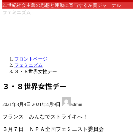
21世紀社会主義の思想と運動に寄与する左翼ジャーナル
フェミニズム
フロントページ
フェミニズム
３・８世界女性デー
３・８世界女性デー
最
2021年3月9日
2021年4月9日
admin
終
更
フランス みんなでストライキへ！
新
日
３月７日 ＮＰＡ全国フェミニスト委員会
時