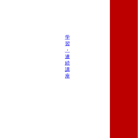
学
習
・
連
続
講
座