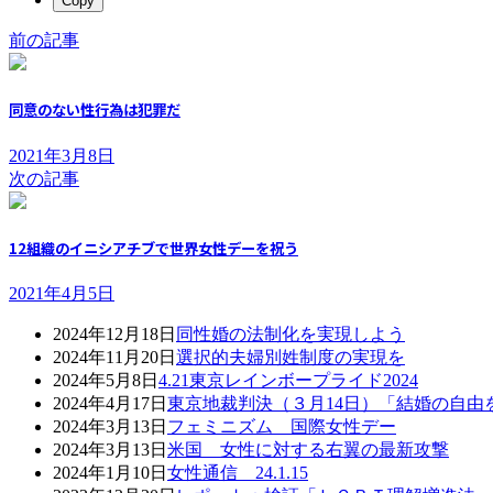
Copy
前の記事
同意のない性行為は犯罪だ
2021年3月8日
次の記事
12組織のイニシアチブで世界女性デーを祝う
2021年4月5日
2024年12月18日
同性婚の法制化を実現しよう
2024年11月20日
選択的夫婦別姓制度の実現を
2024年5月8日
4.21東京レインボープライド2024
2024年4月17日
東京地裁判決（３月14日）「結婚の自
2024年3月13日
フェミニズム 国際女性デー
2024年3月13日
米国 女性に対する右翼の最新攻撃
2024年1月10日
女性通信 24.1.15