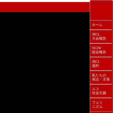
ホーム
JRCL
大会報告
NCIW
総会報告
JRCL
規約
私たちの
視点・主張
エコ
社会主義
フェミ
ニズム