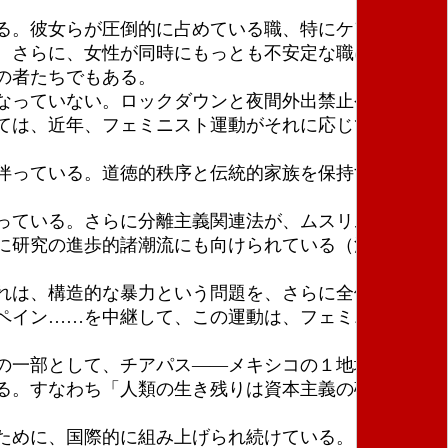
る。彼女らが圧倒的に占めている職、特にケア部門
。さらに、女性が同時にもっとも不安定な職にある者
の者たちでもある。
なっていない。ロックダウンと夜間外出禁止令のさま
ては、近年、フェミニスト運動がそれに応じて立ち上
伴っている。道徳的秩序と伝統的家族を保持するため
っている。さらに分離主義関連法が、ムスリムを敵視
に研究の進歩的諸潮流にも向けられている（注２）。
れは、構造的な暴力という問題を、さらに全体として
ペイン……を中継して、この運動は、フェミニストス
の一部として、チアパス――メキシコの１地域――か
る。すなわち「人類の生き残りは資本主義の破壊にか
ために、国際的に組み上げられ続けている。コヴィド