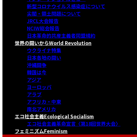
新型コロナウイルス感染症について
尖閣・領土問題について
JRCL大会報告
NCIW総会報告
日本革命的共産主義者同盟規約
世界の闘いから
World Revolution
ウクライナ特集
日本各地の闘い
沖縄闘争
韓国は今
アジア
ヨーロッパ
アラブ
アフリカ・中東
南北アメリカ
エコ社会主義
Ecological Socialism
エコ社会主義革命宣言〈第18回世界大会〉
フェミニズム
Feminism