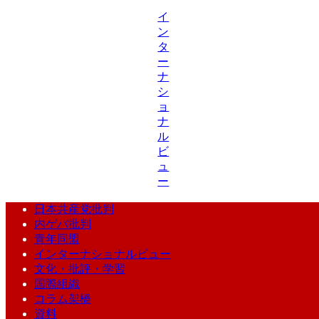
イ
ン
タ
ー
ナ
シ
ョ
ナ
ル
ビ
ュ
ー
日本共産党批判
内ゲバ批判
青年同盟
インターナショナルビュー
文化・批評・学習
国際組織
コラム架橋
資料