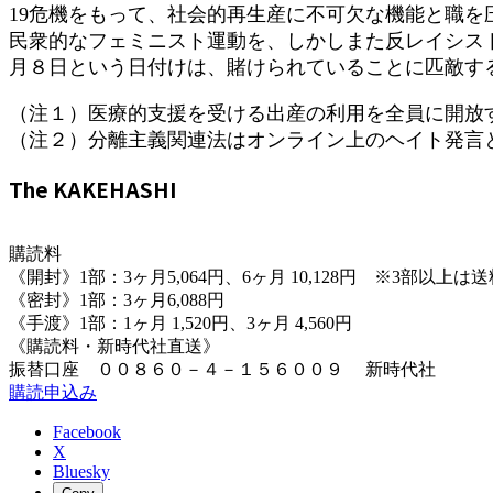
19危機をもって、社会的再生産に不可欠な機能と職
民衆的なフェミニスト運動を、しかしまた反レイシス
月８日という日付けは、賭けられていることに匹敵す
（注１）医療的支援を受ける出産の利用を全員に開放
（注２）分離主義関連法はオンライン上のヘイト発言
The KAKEHASHI
購読料
《開封》1部：3ヶ月5,064円、6ヶ月 10,128円 ※3部以上
《密封》1部：3ヶ月6,088円
《手渡》1部：1ヶ月 1,520円、3ヶ月 4,560円
《購読料・新時代社直送》
振替口座 ００８６０－４－１５６００９ 新時代社
購読申込み
Facebook
X
Bluesky