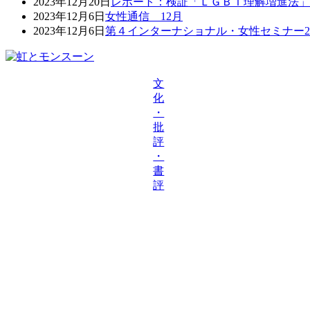
2023年12月20日
レポート：検証「ＬＧＢＴ理解増進法」
2023年12月6日
女性通信 12月
2023年12月6日
第４インターナショナル・女性セミナー20
文
化
・
批
評
・
書
評