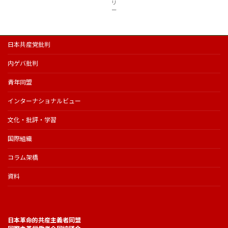
リ
ー
日本共産党批判
内ゲバ批判
青年同盟
インターナショナルビュー
文化・批評・学習
国際組織
コラム架橋
資料
日本革命的共産主義者同盟