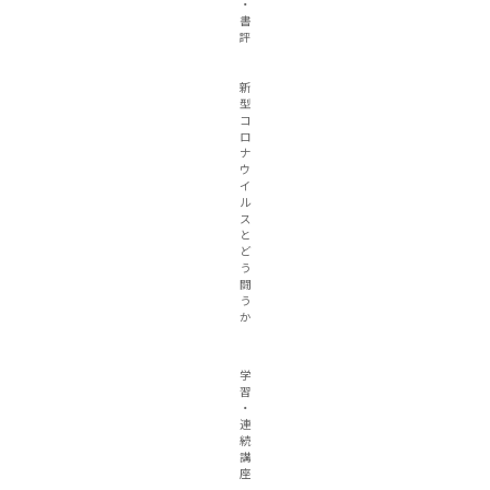
・
書
評
新
型
コ
ロ
ナ
ウ
イ
ル
ス
と
ど
う
闘
う
か
学
習
・
連
続
講
座