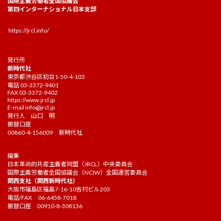
国際主義労働者全国協議会
第四インターナショナル日本支部
https://jrcl.info/
発行所
新時代社
東京都渋谷区初台1-50-4-103
電話 03-3372-9401
FAX 03-3372-9402
https://www.jrcl.jp
E-mail
info@jrcl.jp
発行人 山口 明
振替口座
00860-4-156009 新時代社
編集
日本革命的共産主義者同盟（JRCL）中央委員会
国際主義労働者全国協議会（NCIW）全国運営委員会
関西支社（関西新時代社）
大阪市福島区福島7-16-10吉村ビル203
電話/FAX 06-6458-7018
振替口座 00910-8-308136