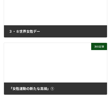
３・８世界女性デー
2021年3月9日
次の記事
「女性運動の新たな高揚」①
2021年4月5日