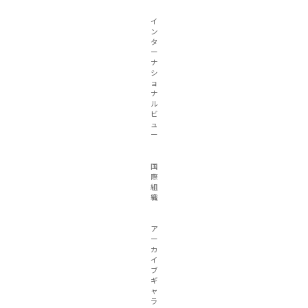
イ
ン
タ
ー
ナ
シ
ョ
ナ
ル
ビ
ュ
ー
国
際
組
織
ア
ー
カ
イ
ブ
ギ
ャ
ラ