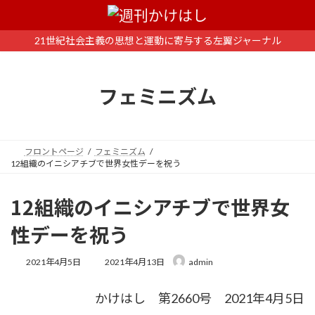
コ
ナ
ン
ビ
テ
ゲ
21世紀社会主義の思想と運動に寄与する左翼ジャーナル
ン
ー
ツ
シ
へ
ョ
フェミニズム
ス
ン
キ
に
ッ
移
プ
動
フロントページ
フェミニズム
12組織のイニシアチブで世界女性デーを祝う
12組織のイニシアチブで世界女
性デーを祝う
最
2021年4月5日
2021年4月13日
admin
終
更
かけはし 第2660号 2021年4月5日
新
日