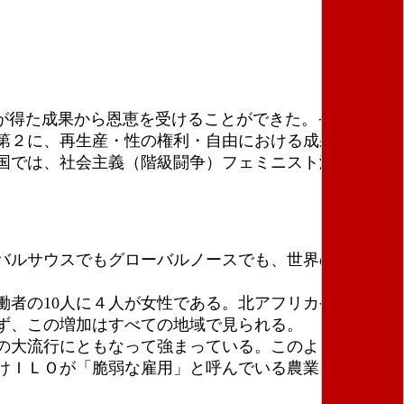
が得た成果から恩恵を受けることができた。それは、
第２に、再生産・性の権利・自由における成果であ
国では、社会主義（階級闘争）フェミニスト潮流が、
バルサウスでもグローバルノースでも、世界の無償ケ
者の10人に４人が女性である。北アフリカや西アジ
ず、この増加はすべての地域で見られる。
の大流行にともなって強まっている。このような不完
けＩＬＯが「脆弱な雇用」と呼んでいる農業・手工