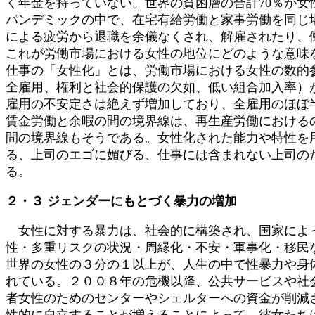
く年金を持っていない。世界の貧困層の合計70％が女
パンデミックの中で、在宅有給労働と家事労働を同じ
による疲労から退職を余儀なくされ、解雇されたり、
これが労働市場における女性の地位にどのような意味
仕事の「女性化」とは、労働市場における女性の数的
全雇用、権利と社会的保護の欠如、低い組合加入率）
雇用の不安定さは絶えず増加しており、全雇用のほぼ
賃金労働と余暇の間の境界線は、再生産労働における
間の境界線もそうである。女性化された能力や特性を
る、上司のエゴに媚びる、仕事には含まれない上司の
る。
２・３ ジェンダーにもとづく暴力の増加
女性に対する暴力は、社会的に構築され、国家によっ
性・多重リスクの状況・周縁化・不安・軍事化・移民
世界の女性の３分の１以上が、人生の中で性暴力や身
れている。２００８年の危機以降、公共サービスや社
者女性のためのセンターやシェルターへの資金が削減