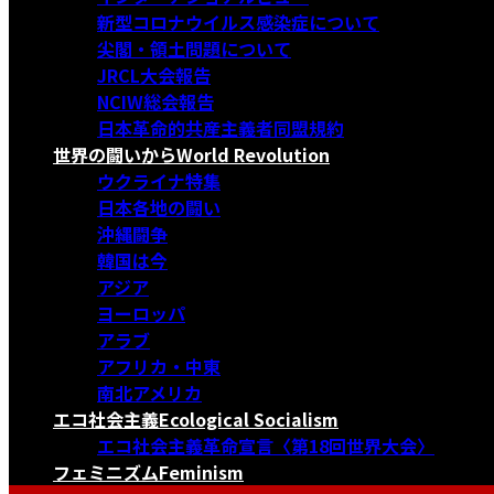
新型コロナウイルス感染症について
尖閣・領土問題について
JRCL大会報告
NCIW総会報告
日本革命的共産主義者同盟規約
世界の闘いから
World Revolution
ウクライナ特集
日本各地の闘い
沖縄闘争
韓国は今
アジア
ヨーロッパ
アラブ
アフリカ・中東
南北アメリカ
エコ社会主義
Ecological Socialism
エコ社会主義革命宣言〈第18回世界大会〉
フェミニズム
Feminism