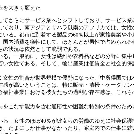
造を大きく変えた
してさらにサービス業へとシフトしており、サービス業
しており、南アジアとサハラ以南のアフリカでは、女性
ている。都市に到着する製品の60％以上が家族農業や小
、国内消費を犠牲にして、ほとんどが男性で占められる
ちの状況は依然として脆弱である。
いる。一般的に、女性は繊維や衣料品などの分野に集中
若い女性である。そして、輸出産業は低賃金と社会的保
く女性の割合が世界規模で優勢になった。中所得国では
在感が高いということは、特に販売・清掃・ケータリン
会福祉事業における彼女たちの過剰な存在感は、これら
与をこなす能力を含む適応性や困難な特別の条件のため
いる。女性のほぼ40％が彼女らの労働のゆえに社会保
き、たまにしか仕事がなかったり、家庭内での仕事に就