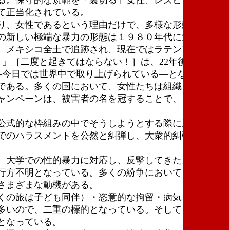
る。保守的な規範を「裏切る」女性、レズビアン、ト
て正当化されている。
り、女性であるという理由だけで、多様な形態―肉体
の新しい極端な暴力の形態は１９８０年代に注目され
、メキシコ全土で追跡され、現在ではラテンアメリカ
！」［二度と起きてはならない！］は、22年後にアルゼ
―今日では世界中で取り上げられている―となり、この
である。多くの国において、女性たちは組織を作っ
ャンペーンは、被害者の名を冠することで、しばしば
公式的な枠組みの中でそうしようとする際に直面する
でのハラスメントを公然と糾弾し、大衆的糾弾の正当
、大学での性的暴力に対応し、反撃してきた。
行方不明となっている。多くの紛争において、レイプ
さまざまな動機がある。
くの旅は子ども同伴）・恣意的な拘留・病気・事故・
多いので、二重の標的となっている。そして、女性た
となっている。