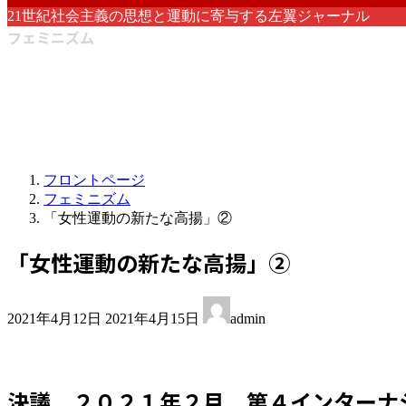
21世紀社会主義の思想と運動に寄与する左翼ジャーナル
フェミニズム
フロントページ
フェミニズム
「女性運動の新たな高揚」②
「女性運動の新たな高揚」②
最
2021年4月12日
2021年4月15日
admin
終
更
新
日
決議
２０２１年２月 第４インターナ
時