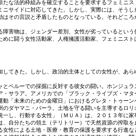
る新たな法的枠組みを確立することを要求するフェミニス
ミニサイドに対応してきた。しかし、実際には、そうし
動はその言説と矛盾したものとなっている。それどころ
。
る障害物は、ジェンダー差別、女性が劣っているという
ために闘う女性活動家、人権擁護活動家、フェミニスト
してきた。しかし、政治的主体としての女性が、あら
ャとペルーでの採掘に反対する彼女の闘い。ホンジュラ
ア・サラア。アメリカでの「ブラック・ライブズ・マタ
運動「未来のための金曜日」におけるグレタ・トゥーン
州のダヤマニ・バーラ。土地を守る闘いを主導するロリ
統一し、行動する女性」（ＭＵＡ）は、２０１３年に家
は、自分たちの領土（テリトリー）で天然資源の搾取を
る女性による土地・医療・教育の保護を要求する行進な