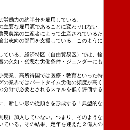
は労働力の約半分を雇用している。
の主要な雇用源であることに変わりはない。ラテンア
農民農業の生産者によって生産されているため、女性
輸出志向の部門を支援している。このように、女性は
している。経済特区（自由貿易区）では、輸出産業が
護の欠如・劣悪な労働条件・ジェンダーにもとづく暴
小売業、高所得国では医療・教育といった特定の活動
グの業界ではパートタイム労働の頻度が高く、相対的
の分野で必要とされるスキルを低く評価するジェンダ
に、新しい形の従順さを形成する「典型的な女性的資
護制度に加入していない。つまり、そのような女性は、
いている。その結果、定年を迎えた２億人の女性が全