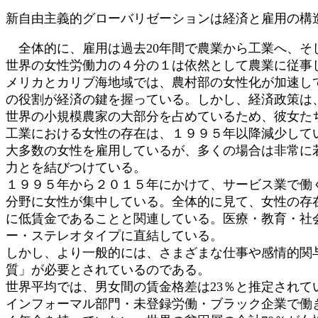
新自由主義的グローバリゼーションは経済と雇用の構
全体的に、雇用は過去20年間で農業から工業へ、そ
世界の女性労働力の４分の１は依然として農業に従事
メリカとカリブ海地域では、農村部の女性化が加速し
の役割が経済の鍵を握っている。しかし、経済政策は
世界の小規模農家の大部分を占めているため、彼女た
工業における女性の存在は、１９９５年以降減少して
大多数の女性を雇用しているが、多くの場合は非常に
力とを結びつけている。
１９９５年から２０１５年にかけて、サービス業で働
分野に女性が集中している。全体的に見て、女性の存
に低賃金であることと関連している。医療・教育・社
ー・ステレオタイプに直結している。
しかし、より一般的には、さまざまな仕事や感情的関
質」が必要とされているのである。
世界平均では、男女間の賃金格差は23％と推定されて
インフォーマル部門・未登録労働・ブラック企業で働