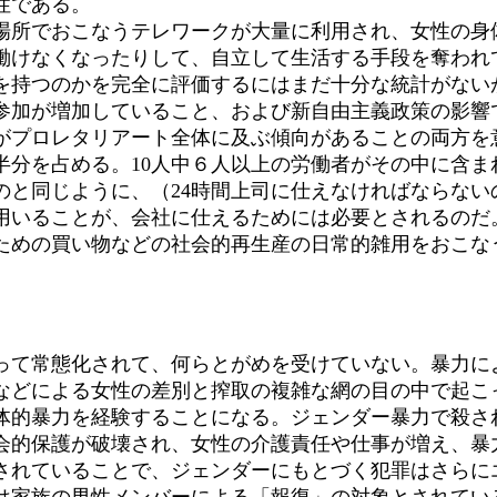
性である。
場所でおこなうテレワークが大量に利用され、女性の身
働けなくなったりして、自立して生活する手段を奪われ
を持つのかを完全に評価するにはまだ十分な統計がない
参加が増加していること、および新自由主義政策の影響
がプロレタリアート全体に及ぶ傾向があることの両方を
半分を占める。10人中６人以上の労働者がその中に含ま
のと同じように、（24時間上司に仕えなければならない
用いることが、会社に仕えるためには必要とされるのだ
ための買い物などの社会的再生産の日常的雑用をおこな
て常態化されて、何らとがめを受けていない。暴力に
などによる女性の差別と搾取の複雑な網の目の中で起こ
体的暴力を経験することになる。ジェンダー暴力で殺さ
会的保護が破壊され、女性の介護責任や仕事が増え、暴
されていることで、ジェンダーにもとづく犯罪はさらに