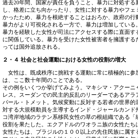
過去20年間、国家が責任を負うこと、暴力に対処す
し、格差に立ち向かったり、女性に対する暴力やフェ
かったため、暴力を根絶することはおろか、政府の行
暴力がより可視化される一方で、暴力は増加している
暴力を経験した女性が司法にアクセスする際に直面す
に関係している。暴力を受けた女性被害者を擁護する
っては国外追放される。
２・４ 社会と社会運動における女性の役割の増大
女性は、既成秩序に挑戦する運動に常に積極的に参加
は、ここ数十年間のことである。
その例をいくつか挙げてみよう。マキシマ・アクーニ
レス。スーダンでの民主的反乱のリーダーであるアラ
パール・トメット。気候変動に反対する若者の世界的
対する大規模動員を主導するインド・ジャールカンド
コ湾岸地域のラテン系移民女性の草の根組織である「
役割を果たした。エクアドルのワオラニ族の女性たち
女性たちは、ブラジルの１００以上の先住民族に属す