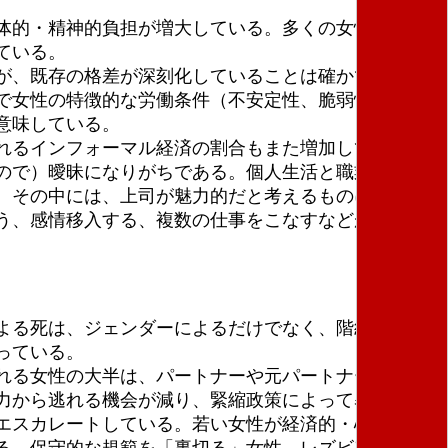
体的・精神的負担が増大している。多くの女性が過労
ている。
が、既存の格差が深刻化していることは確かである。
で女性の特徴的な労働条件（不安定性、脆弱性、不完
意味している。
れるインフォーマル経済の割合もまた増加している。
ので）曖昧になりがちである。個人生活と職業生活の
。その中には、上司が魅力的だと考えるものに順応す
う、感情移入する、複数の仕事をこなすなどが含まれ
よる死は、ジェンダーによるだけでなく、階級・民族
っている。
れる女性の大半は、パートナーや元パートナーに殺さ
力から逃れる機会が減り、緊縮政策によって暴力被害
エスカレートしている。若い女性が経済的・心理的・