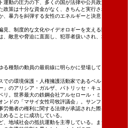
ト運動の圧力の下、多くの国が法律や公共政策を導入
た政策は十分な資金がなく、きちんと実行されてこな
か、暴力を糾弾する女性のエネルギーと決意を通じて
偏見、制度的な文化やイデオロギーを支える固定観念
は、敵意や脅迫に直面し、犯罪者扱いされ、場合によ
ゆる種類の動員の最前線に明らかに登場してきたの
スでの環境保護・人権擁護活動家であるベルタ・カセ
ー」のアリシア・ガルザ、パトリッセ・キュロス、オ
ベリ。世界最大の鉄鋼会社アルセロール・ミタルに反
オンドの「マサイ女性司牧評議会」。サンフランシス
事労働者の権利に関する法律が承認された際に重要な
止めることに成功している。
ど、地域社会の抵抗運動を主導している。また、エク