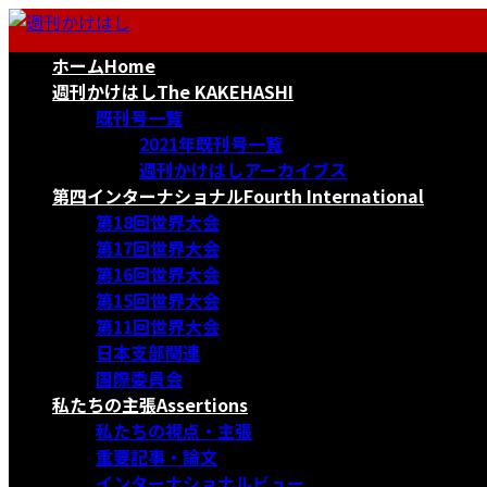
コ
ナ
ン
ビ
ホーム
Home
テ
ゲ
ン
ー
週刊かけはし
The KAKEHASHI
ツ
シ
既刊号一覧
へ
ョ
2021年既刊号一覧
ス
ン
週刊かけはしアーカイブス
キ
に
第四インターナショナル
Fourth International
ッ
移
第18回世界大会
プ
動
第17回世界大会
第16回世界大会
第15回世界大会
第11回世界大会
日本支部関連
国際委員会
私たちの主張
Assertions
私たちの視点・主張
重要記事・論文
インターナショナルビュー