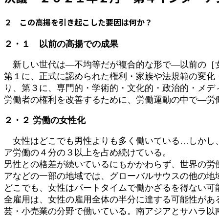
:
２ この高揚を引き起こした要因は何か？
２・１ 以前の高揚での成果
新しい世代は―不均等だが複合的な形で―以前の［女
第１に、正式に認められた権利・家族や法規範の変化
り、第３に、専門的・学術的・文化的・政治的・メデ
労働者の権利を改善するために、労働運動の中で―労
２・２ 労働の女性化
女性はどこでも男性よりも多く働いている…しかし、
ア労働の４分の３以上を占め続けている。
男性との格差が続いているにもかかわらず、世界の労
アなどの一部の地域では、グローバルサウスの他の地
どこでも、女性はパートタイムで働かざるを得ない可
全雇用は、女性の雇用全体の半分に達する可能性があ
芸・小売業の分野で働いている。南アジアとサハラ以