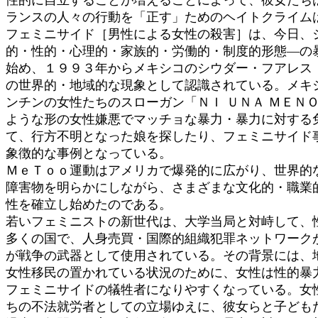
性的に自立することが増えることによって、彼女たち
ランスの人々の行動を「正す」ためのヘイトクライム
フェミニサイド［男性による女性の殺害］は、今日、
的・性的・心理的・家族的・労働的・制度的形態―の
始め、１９９３年からメキシコのシウダー・フアレス
の世界的・地域的な現象として認識されている。メキシ
ンチンの女性たちのスローガン「ＮＩ ＵＮＡ ＭＥ
ような形の女性嫌悪でマッチョな暴力・暴力に対する
て、行方不明となった娘を探したり、フェミニサイド
象徴的な事例となっている。
ＭｅＴｏｏ運動はアメリカで爆発的に広がり、世界的
障害物を明らかにしながら、さまざまな文化的・職業
性を確立し始めたのである。
若いフェミニストの新世代は、大学当局と対峙して、
多くの国で、人身売買・国際的組織犯罪ネットワーク
が戦争の武器として使用されている。その背景には、
女性移民の置かれている状況のために、女性は性的暴
フェミニサイドの犠牲者になりやすくなっている。女
ちの不法就労者としての立場ゆえに、彼女らと子ども