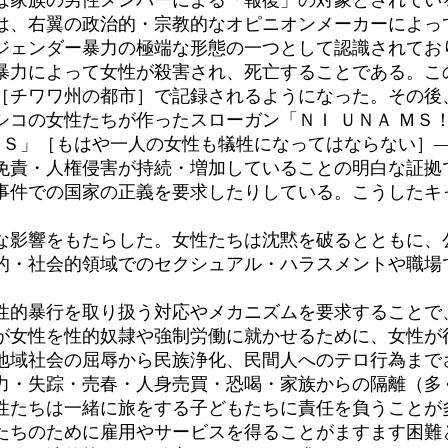
は家族の男性メンバーによる「報復」の対象とされてい
は、右翼の政治的・宗教的なオピニオンメーカーによっ
ジェンダー暴力の極端な形態の一つとして認識されてお
暴力によって女性が殺害され、死亡することである。こ
［チワワ州の都市］で記録されるようになった。その後
コの女性たちが作ったスローガン「ＮＩ ＵＮＡ ＭＳ
ＮＯＳ」［もはや一人の女性も犠牲になってはならない］
免責・人権侵害が持続・増加していることの明白な証拠
事件での国家の正義を要求したりしている。こうしたキ
な影響をもたらした。女性たちは沈黙を破るとともに、
的・社会的領域でのセクシュアル・ハラスメントや職場
性的暴行を取り扱う対応やメカニズムを要求することで
が女性を性的奴隷や強制労働に就かせるために、女性が
地域社会の屈辱から民族浄化、民間人へのテロ行為まで
力・失踪・売春・人身売買・恐喝・家族からの隔離（多
性たちは一緒に旅をする子どもたちに責任を負うことが
たちのために雇用やサービスを得ることがますます困難