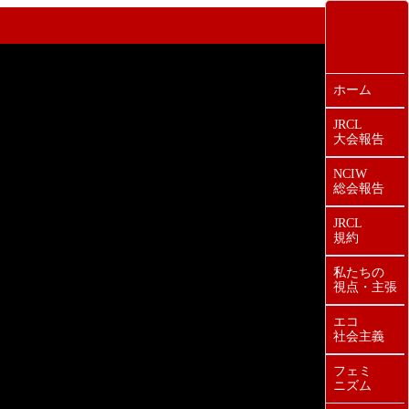
ホーム
JRCL
大会報告
NCIW
総会報告
JRCL
規約
私たちの
視点・主張
エコ
社会主義
フェミ
ニズム