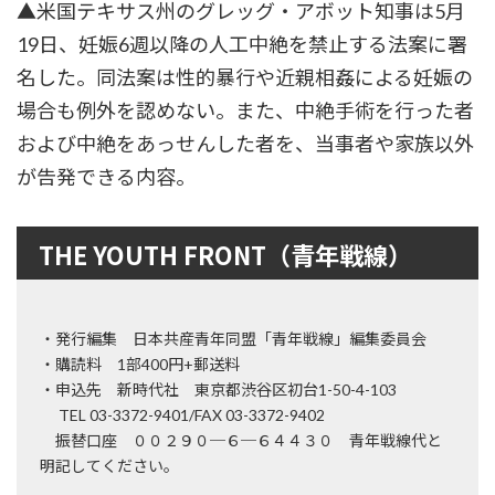
▲米国テキサス州のグレッグ・アボット知事は5月
19日、妊娠6週以降の人工中絶を禁止する法案に署
名した。同法案は性的暴行や近親相姦による妊娠の
場合も例外を認めない。また、中絶手術を行った者
および中絶をあっせんした者を、当事者や家族以外
が告発できる内容。
THE YOUTH FRONT（青年戦線）
・発行編集 日本共産青年同盟「青年戦線」編集委員会
・購読料 1部400円+郵送料
・申込先 新時代社 東京都渋谷区初台1-50-4-103
TEL 03-3372-9401/FAX 03-3372-9402
振替口座 ００２９０─６─６４４３０ 青年戦線代と
明記してください。