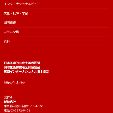
インターナショナルビュー
文化・批評・学習
国際組織
コラム架橋
資料
日本革命的共産主義者同盟
国際主義労働者全国協議会
第四インターナショナル日本支部
https://jrcl.info/
発行所
新時代社
東京都渋谷区初台1-50-4-103
電話 03-3372-9401