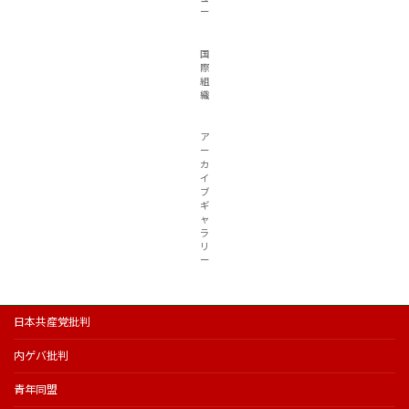
ー
国
際
組
織
ア
ー
カ
イ
ブ
ギ
ャ
ラ
リ
ー
日本共産党批判
内ゲバ批判
青年同盟