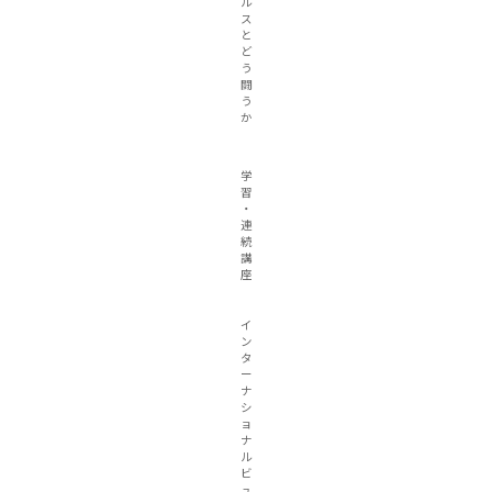
ル
ス
と
ど
う
闘
う
か
学
習
・
連
続
講
座
イ
ン
タ
ー
ナ
シ
ョ
ナ
ル
ビ
ュ