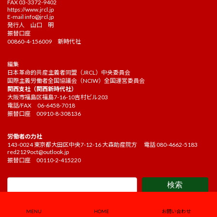
FAX 03-3372-9402
https://www.jrcl.jp
E-mail
info@jrcl.jp
発行人 山口 明
振替口座
00860-4-156009 新時代社
編集
日本革命的共産主義者同盟（JRCL）中央委員会
国際主義労働者全国協議会（NCIW）全国運営委員会
関西支社（関西新時代社）
大阪市福島区福島7-16-10吉村ビル203
電話/FAX 06-6458-7018
振替口座 00910-8-308136
労働者の力社
143-0024 東京都大田区中央7-12-16 大森助産院方 電話 080-4662-5183
red2129oct@outlook.jp
振替口座 00110-2-415220
検索
Copyright ©2021 Kakehashi Editorial board. All Rights Reserved.
MENU
HOME
お問い合わせ