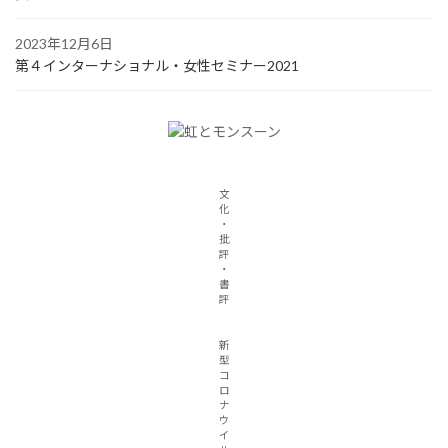
2023年12月6日
第４インターナショナル・女性セミナー2021
文
化
・
批
評
・
書
評
新
型
コ
ロ
ナ
ウ
イ