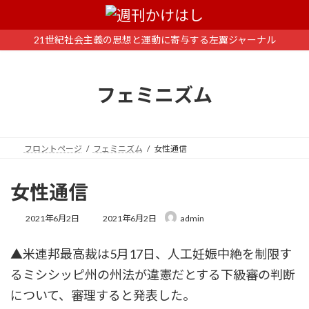
コ
ナ
ン
ビ
テ
ゲ
21世紀社会主義の思想と運動に寄与する左翼ジャーナル
ン
ー
ツ
シ
へ
ョ
フェミニズム
ス
ン
キ
に
ッ
移
プ
動
フロントページ
フェミニズム
女性通信
女性通信
最
2021年6月2日
2021年6月2日
admin
終
更
▲米連邦最高裁は5月17日、人工妊娠中絶を制限す
新
日
るミシシッピ州の州法が違憲だとする下級審の判断
時
:
について、審理すると発表した。