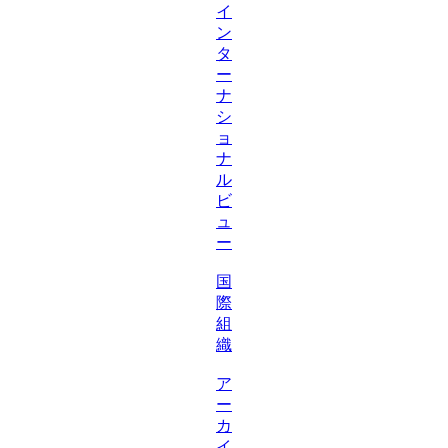
イ
ン
タ
ー
ナ
シ
ョ
ナ
ル
ビ
ュ
ー
国
際
組
織
ア
ー
カ
イ