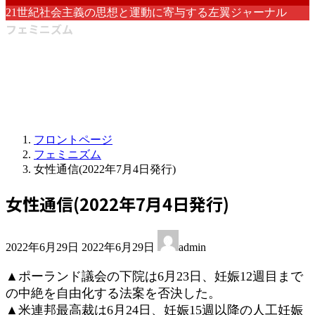
21世紀社会主義の思想と運動に寄与する左翼ジャーナル
フェミニズム
フロントページ
フェミニズム
女性通信(2022年7月4日発行)
女性通信(2022年7月4日発行)
最
2022年6月29日
2022年6月29日
admin
終
更
▲ポーランド議会の下院は6月23日、妊娠12週目まで
新
の中絶を自由化する法案を否決した。
日
▲米連邦最高裁は6月24日、妊娠15週以降の人工妊娠
時