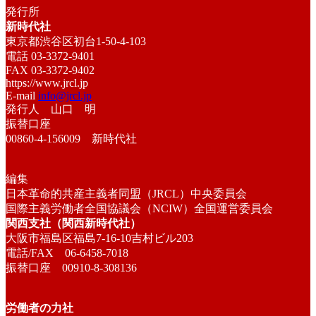
発行所
新時代社
東京都渋谷区初台1-50-4-103
電話 03-3372-9401
FAX 03-3372-9402
https://www.jrcl.jp
E-mail
info@jrcl.jp
発行人 山口 明
振替口座
00860-4-156009 新時代社
編集
日本革命的共産主義者同盟（JRCL）中央委員会
国際主義労働者全国協議会（NCIW）全国運営委員会
関西支社（関西新時代社）
大阪市福島区福島7-16-10吉村ビル203
電話/FAX 06-6458-7018
振替口座 00910-8-308136
労働者の力社