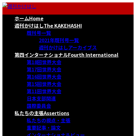
コ
ナ
ン
ビ
ホーム
Home
テ
ゲ
ン
ー
週刊かけはし
The KAKEHASHI
ツ
シ
既刊号一覧
へ
ョ
2021年既刊号一覧
ス
ン
週刊かけはしアーカイブス
キ
に
第四インターナショナル
Fourth International
ッ
移
第18回世界大会
プ
動
第17回世界大会
第16回世界大会
第15回世界大会
第11回世界大会
日本支部関連
国際委員会
私たちの主張
Assertions
私たちの視点・主張
重要記事・論文
インターナショナルビュー