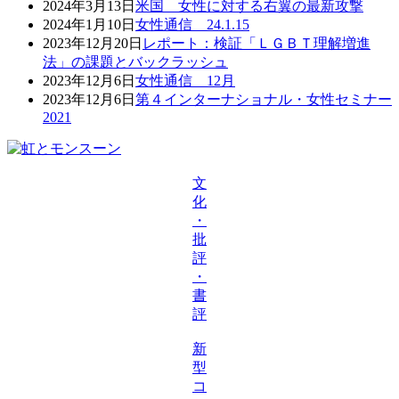
2024年3月13日
米国 女性に対する右翼の最新攻撃
2024年1月10日
女性通信 24.1.15
2023年12月20日
レポート：検証「ＬＧＢＴ理解増進
法」の課題とバックラッシュ
2023年12月6日
女性通信 12月
2023年12月6日
第４インターナショナル・女性セミナー
2021
文
化
・
批
評
・
書
評
新
型
コ