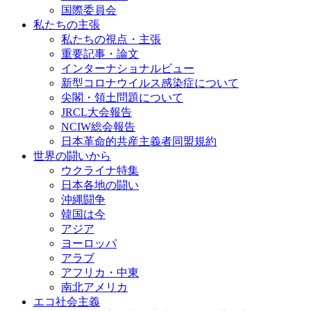
国際委員会
私たちの主張
私たちの視点・主張
重要記事・論文
インターナショナルビュー
新型コロナウイルス感染症について
尖閣・領土問題について
JRCL大会報告
NCIW総会報告
日本革命的共産主義者同盟規約
世界の闘いから
ウクライナ特集
日本各地の闘い
沖縄闘争
韓国は今
アジア
ヨーロッパ
アラブ
アフリカ・中東
南北アメリカ
エコ社会主義