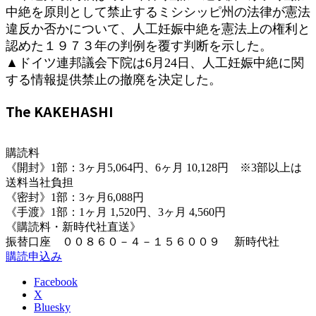
:
中絶を原則として禁止するミシシッピ州の法律が憲法
違反か否かについて、人工妊娠中絶を憲法上の権利と
認めた１９７３年の判例を覆す判断を示した。
▲ドイツ連邦議会下院は6月24日、人工妊娠中絶に関
する情報提供禁止の撤廃を決定した。
The KAKEHASHI
購読料
《開封》1部：3ヶ月5,064円、6ヶ月 10,128円 ※3部以上は
送料当社負担
《密封》1部：3ヶ月6,088円
《手渡》1部：1ヶ月 1,520円、3ヶ月 4,560円
《購読料・新時代社直送》
振替口座 ００８６０－４－１５６００９ 新時代社
購読申込み
Facebook
X
Bluesky