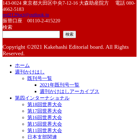
143-0024 東京都大田区中央7-12-16 大森助産院方 電話 080-
4662-5183
red2129oct@outlook.jp
振替口座 00110-2-415220
検索
検索
Copyright ©2021 Kakehashi Editorial board. All Rights
Reserved.
ホーム
週刊かけはし
既刊号一覧
2021年既刊号一覧
週刊かけはしアーカイブス
第四インターナショナル
第18回世界大会
第17回世界大会
第16回世界大会
第15回世界大会
第11回世界大会
日本支部関連