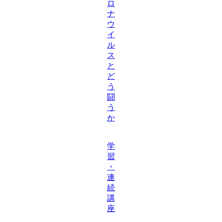
ロ
ナ
ウ
イ
ル
ス
と
ど
う
闘
う
か
学
習
・
連
続
講
座