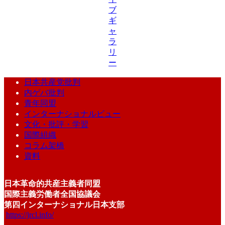
ブ
ギ
ャ
ラ
リ
ー
日本共産党批判
内ゲバ批判
青年同盟
インターナショナルビュー
文化・批評・学習
国際組織
コラム架橋
資料
日本革命的共産主義者同盟
国際主義労働者全国協議会
第四インターナショナル日本支部
https://jrcl.info/