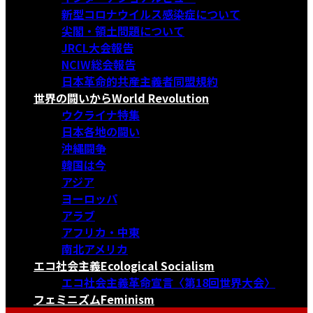
新型コロナウイルス感染症について
尖閣・領土問題について
JRCL大会報告
NCIW総会報告
日本革命的共産主義者同盟規約
世界の闘いから
World Revolution
ウクライナ特集
日本各地の闘い
沖縄闘争
韓国は今
アジア
ヨーロッパ
アラブ
アフリカ・中東
南北アメリカ
エコ社会主義
Ecological Socialism
エコ社会主義革命宣言〈第18回世界大会〉
フェミニズム
Feminism