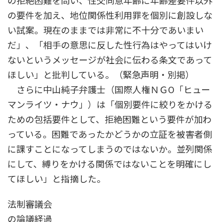
の拒絶困難を問い、性交同意年齢に年齢差要件以外
の要件を加え、地位関係性利用罪を個別に創設しな
い試案。現在のままでは非常に不十分であいまい
だ」、「相手の意思に反した性行為はやってはいけ
ないというメッセージが社会に伝わる条文であって
ほしい」と批判している。（緊急声明・別掲）
さらに中山純子弁護士（国際人権ＮＧО「ヒュー
マンライツ・ナウ」）は「個別要件に絞りをかける
ための包括要件として、拒絶困難という要件が加わ
っている。困難であったかどうかの立証を被害者側
に課すことになってしまうのではないか。並列関係
にして、縛りをかける関係ではないことを明確にし
てほしい」と指摘した。
法制審議会
の論議経過