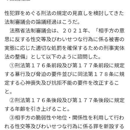
性犯罪をめぐる刑法の規定の見直しを検討してきた
法制審議会の論議経過はこうだ。
法務省法制審議会は、２０２１年、「相手方の意
思に反する性交等及びわいせつな行為に係る被害の
実態に応じた適切な処罰を確保するための刑事実体
法の整備」として以下のように諮問した。
①刑法第１７６条前段及び第１７７条前段に規定
する暴行及び脅迫の要件並びに同法第１７８条に規
定する心神喪失及び抗拒不能の要件を改正するこ
と。
②刑法第１７６条後段及び第１７７条後段に規定
する年齢を引き上げること。
③相手方の脆弱性や地位・関係性を利用して行わ
れる性交等及びわいせつな行為に係る罪を新設する