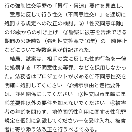
行の強制性交等罪の「暴行・脅迫」要件を見直し、
「意思に反して行う性交（不同意性交）」を適切に
処罰する規定への改正の検討。②「性交同意年齢」
の13歳からの引き上げ ③警察に被害を告訴できる
期間の公訴時効（強制性交等罪で10年）の一時停止
などについて複数意見が併記された。
結局、試案は、相手の意に反した性的行為を一律
に処罰する「不同意性交等罪」などを採用しなかっ
た。法務省はプロジェクトが求める①不同意性交を
明確に処罰してください ②例示事由と包括要件
は、並列関係にしてください ③性交同意年齢に年
齢差要件以外の要件を加えないでください ④被害
者の年齢を問わず、地位関係性利用に関する性犯罪
規定を個別に創設してください─を受け入れ、被害
者に寄り添う法改正を行うべきである。