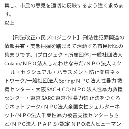
集し、市民の意見を適切に反映するよう強く求めま
す。
以上
【刑法改正市民プロジェクト】 刑法性犯罪関連の
情報共有・実態把握を踏まえて活動する市民団体の
集まりです。 [プロジェクト所属団体] 一般社団法人
Colabo/ＮＰО 法人しあわせなみだ/ＮＰО 法人スク
ー ル・セクシュアル・ハラスメント 防止関東ネッ
トワーク/一般社団法人 Spring/ＮＰО 法人性暴力 救
援センター・大阪 SACHICO/ＮＰО 法人性暴力救援
センター・東京 SARC 東京/性暴力禁 止法をつくろ
うネットワーク/ ＮＰО法人全国女性シェルターネ
ット/ＮＰО法人千葉性暴力被害支援センターちさ
と/ＮＰО法人 ＰＡＰＳ/認定 ＮＰО法人ヒューマン