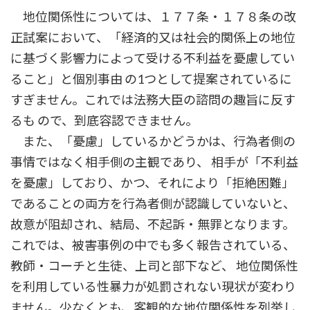
地位関係性については、１７７条・１７８条の改
正試案において、「経済的又は社会的関係上の地位
に基づく影響力によって受ける不利益を憂慮してい
ること」と個別事由 の1つとして提案されているに
すぎません。これでは法務大臣の諮問の趣旨に反す
るも ので、到底容認できません。
また、「憂慮」しているかどうかは、行為者側の
事情ではなく相手側の主観であり、 相手が「不利益
を憂慮」しており、かつ、それにより「拒絶困難」
であることの両方を行為者側が認識していないと、
故意が阻却され、結局、不起訴・無罪となります。
これでは、被害事例の中でも多く報告されている、
教師・コーチと生徒、上司と部下など、 地位関係性
を利用している性暴力が処罰されない現状が変わり
ません。少なくとも、客観的な地位関係性を列挙し