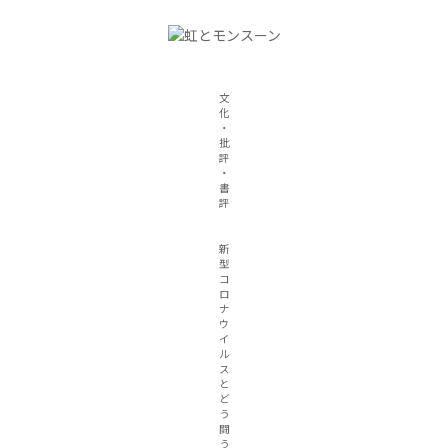
文
化
・
批
評
・
書
評
新
型
コ
ロ
ナ
ウ
イ
ル
ス
と
ど
う
闘
う