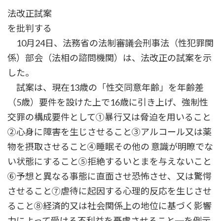
時
法改正試案
:
を批判する
10月24日、法務省の法制審議会刑事法（性犯罪関
係）部会（法相の諮問機関）は、法改正の試案を示
した。
試案は、現在13歳の「性交同意年齢」を年齢差
（5歳）要件を設けた上で16歳に引き上げ、強制性
交罪の構成要件として①暴行又は脅迫を用いること
②心身に障害を生じさせること③アルコール又は薬
物を摂取させること④睡眠その他の 意識が明瞭でな
い状態にすること⑤拒絶するいとまを与えないこと
⑥予想と異なる事態に直面させ恐怖させ、又は驚愕
させること⑦虐待に起因する心理的反応を生じさせ
ること⑧経済的又は社会関係上の地位に基づく影響
力によって受ける不利益を憂慮させること─を例示