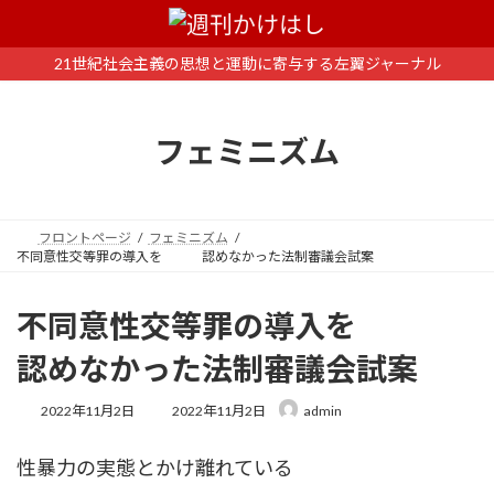
コ
ナ
ン
ビ
テ
ゲ
21世紀社会主義の思想と運動に寄与する左翼ジャーナル
ン
ー
ツ
シ
へ
ョ
フェミニズム
ス
ン
キ
に
ッ
移
プ
動
フロントページ
フェミニズム
不同意性交等罪の導入を 認めなかった法制審議会試案
不同意性交等罪の導入を
認めなかった法制審議会試案
最
2022年11月2日
2022年11月2日
admin
終
更
性暴力の実態とかけ離れている
新
日