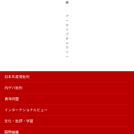
織
ア
ー
カ
イ
ブ
ギ
ャ
ラ
リ
ー
日本共産党批判
内ゲバ批判
青年同盟
インターナショナルビュー
文化・批評・学習
国際組織