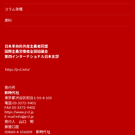
コラム架橋
資料
日本革命的共産主義者同盟
国際主義労働者全国協議会
第四インターナショナル日本支部
https://jrcl.info/
発行所
新時代社
東京都渋谷区初台1-50-4-103
電話 03-3372-9401
FAX 03-3372-9402
https://www.jrcl.jp
E-mail
info@jrcl.jp
発行人 山口 明
振替口座
00860-4-156009 新時代社