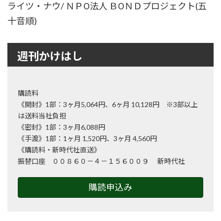
ライツ・ナウ/ ＮＰО法人 ＢОＮＤプロジェクト(五
十音順)
週刊かけはし
購読料
《開封》1部：3ヶ月5,064円、6ヶ月 10,128円 ※3部以上
は送料当社負担
《密封》1部：3ヶ月6,088円
《手渡》1部：1ヶ月 1,520円、3ヶ月 4,560円
《購読料・新時代社直送》
振替口座 ００８６０－４－１５６００９ 新時代社
購読申込み