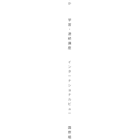
か
学
習
・
連
続
講
座
イ
ン
タ
ー
ナ
シ
ョ
ナ
ル
ビ
ュ
ー
国
際
組