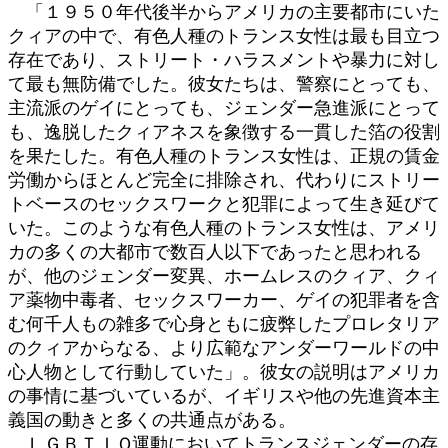
「１９５０年代後半からアメリカの主要都市にいた
クィアの中で、有色人種のトランス女性は最も目立つ
存在であり、ストリート・ハラスメントや暴力に対し
て最も無防備でした。彼女たちは、警察にとっても、
主流派のゲイにとっても、ジェンダー急進派にとって
も、逸脱したクィアネスを象徴する一貫した箔の役割
を果たした。有色人種のトランス女性は、正規の賃金
労働からほとんど完全に排除され、代わりにストリー
トベースのセックスワークと犯罪によって生き延びて
いた。このような有色人種のトランス女性は、アメリ
カの多くの大都市で数百人以下であったと思われる
が、他のジェンダー変異、ホームレスのクィア、クィ
ア薬物中毒者、セックスワーカー、ゲイの犯罪者を含
む何千人もの雑多で心身ともに疲弊したプロレタリア
のクィアからなる、より広範なアンダーワールドの中
心人物として行動していた」。彼女の説明はアメリカ
の事情に基づいているが、イギリスや他の先進資本主
義国の動きと多くの共通点がある。
ＬＧＢＴＩＱ運動においてトランスジェンダーの存