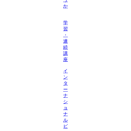
か
学
習
・
連
続
講
座
イ
ン
タ
ー
ナ
シ
ョ
ナ
ル
ビ