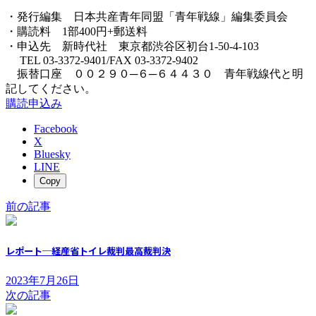
・発行編集 日本共産青年同盟「青年戦線」編集委員会
・購読料 1部400円+郵送料
・申込先 新時代社 東京都渋谷区初台1-50-4-103
TEL 03-3372-9401/FAX 03-3372-9402
振替口座 ００２９０─６─６４４３０ 青年戦線代と明
記してください。
購読申込み
Facebook
X
Bluesky
LINE
Copy
前の記事
レポート─経産省トイレ裁判最高裁判決
2023年7月26日
次の記事