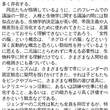
多く存在する。
同志たちが指摘しているように、このフレームでの
議論の一部と、人種と生物学に関する議論の間には類
似点がある。生物学的決定論が長い間、帝国主義や人
種差別を正当化するために使われてきたことは、左翼
にとっておそらく理解できないことであろう。「女性
の脳」という概念は、「ネグロイドの脳」などという
深く反動的な概念と恐ろしい類似性を持っているよう
に思える。二元論にとらわれずに考える必要性は、生
物科学に対する理解だけでなく、さまざまな人間社会
の複雑さにも基づいている。
フェミニズムは、さまざまな形で常にジェンダーの
固定観念に疑問を投げかけてきた。それは子どもたち
をピンクやブルーに、さまざまな種類の遊び道具に、
レクリエーション活動に、あるいは訓練や仕事に社会
化すること、あるいは、どの能力をより高く評価すべ
きかという観念などである。
ジェンダーの二元性は私たち全員を抑圧するが、特
にそれが日常的な牢獄であり、彼ら／彼女らの日常的