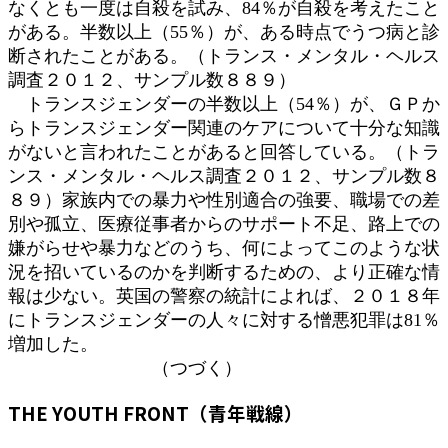
なくとも一度は自殺を試み、84％が自殺を考えたこと
がある。半数以上（55％）が、ある時点でうつ病と診
断されたことがある。（トランス・メンタル・ヘルス
調査２０１２、サンプル数８８９）
トランスジェンダーの半数以上（54％）が、ＧＰか
らトランスジェンダー関連のケアについて十分な知識
がないと言われたことがあると回答している。（トラ
ンス・メンタル・ヘルス調査２０１２、サンプル数８
８９）家族内での暴力や性別適合の強要、職場での差
別や孤立、医療従事者からのサポート不足、路上での
嫌がらせや暴力などのうち、何によってこのような状
況を招いているのかを判断するための、より正確な情
報は少ない。英国の警察の統計によれば、２０１８年
にトランスジェンダーの人々に対する憎悪犯罪は81％
増加した。
（つづく）
THE YOUTH FRONT（青年戦線）