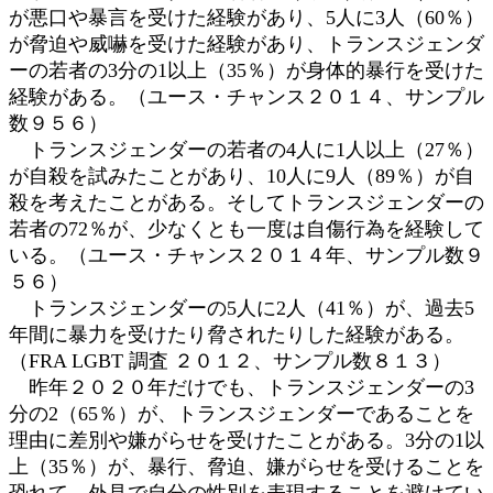
が悪口や暴言を受けた経験があり、5人に3人（60％）
が脅迫や威嚇を受けた経験があり、トランスジェンダ
ーの若者の3分の1以上（35％）が身体的暴行を受けた
経験がある。（ユース・チャンス２０１４、サンプル
数９５６）
トランスジェンダーの若者の4人に1人以上（27％）
が自殺を試みたことがあり、10人に9人（89％）が自
殺を考えたことがある。そしてトランスジェンダーの
若者の72％が、少なくとも一度は自傷行為を経験して
いる。（ユース・チャンス２０１４年、サンプル数９
５６）
トランスジェンダーの5人に2人（41％）が、過去5
年間に暴力を受けたり脅されたりした経験がある。
（FRA LGBT 調査 ２０１２、サンプル数８１３）
昨年２０２０年だけでも、トランスジェンダーの3
分の2（65％）が、トランスジェンダーであることを
理由に差別や嫌がらせを受けたことがある。3分の1以
上（35％）が、暴行、脅迫、嫌がらせを受けることを
恐れて、外見で自分の性別を表現することを避けてい