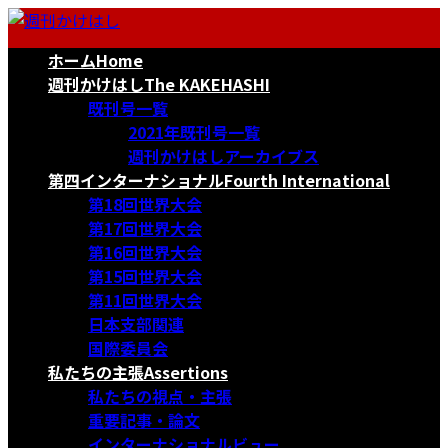
コ
ナ
ン
ビ
ホーム
Home
テ
ゲ
ン
ー
週刊かけはし
The KAKEHASHI
ツ
シ
既刊号一覧
へ
ョ
2021年既刊号一覧
ス
ン
週刊かけはしアーカイブス
キ
に
第四インターナショナル
Fourth International
ッ
移
第18回世界大会
プ
動
第17回世界大会
第16回世界大会
第15回世界大会
第11回世界大会
日本支部関連
国際委員会
私たちの主張
Assertions
私たちの視点・主張
重要記事・論文
インターナショナルビュー