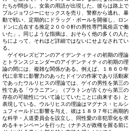
たちが闊歩し、女装の用語が出現した。彼らは路上で
ブルジョワジーにセックスを売り、警察から逃れ、暴
動で戦い、定期的にドラッグ・ボールを開催し、ロン
ドンに点在する推定２０００軒の男性専門風俗店で働
いた」。同じような指摘は、おそらく他の多くの人た
ちによって、それほど詳細ではないにせよなされてい
る。
ゲイやレズビアンのアイデンティティの初期の理論
とトランスジェンダーのアイデンティティの初期の理
論の間には、複雑な関係がある。例えば、１８６０年
代に非常に影響力のあったドイツの作家であり活動家
であったウルリヒスの理論では、ゲイの男性を第三の
性である「ウラニアン」（プラトンが古くから第三の
存在の可能性について論じていたことに由来する）と
表現している。ウルリヒスの理論はマグナス・ヒルシ
ュフィールドに影響を与え、彼は１８９７年に画期的
な科学・人道委員会を設立し、同性愛の非犯罪化を求
めるキャンペーンを行った（ナチスが政権を握る前に