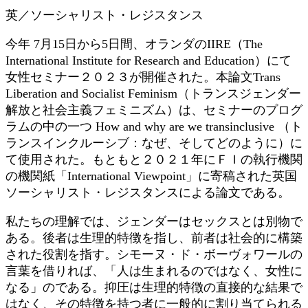
日
英／ソーシャリスト・レジスタンス
時
:
今年 7月15日から5日間、オランダのIIRE（The
International Institute for Research and Education）にて
女性セミナー２０２３が開催された。本論文Trans
Liberation and Socialist Feminism（トランスジェンダー
解放と社会主義フェミニズム）は、セミナーのプログ
ラムの中の一つ How and why are we transinclusive （ト
ランスインクルーシブ：なぜ、そしてどのように）に
て使用された。もともと２０２１年にＦＩの執行機関
の機関紙「International Viewpoint」に寄稿された英国
ソーシャリスト・レジスタンスによる論文である。
私たちの理解では、ジェンダーはセックスとは別物で
ある。後者は生理的特徴を指し、前者は社会的に構築
された役割を指す。シモーヌ・ド・ボーヴォワールの
言葉を借りれば、「人は生まれるのではなく、女性に
なる」のである。抑圧は生理的特徴の直接的な結果で
はなく、その特徴を持つ者に一般的に割り当てられる