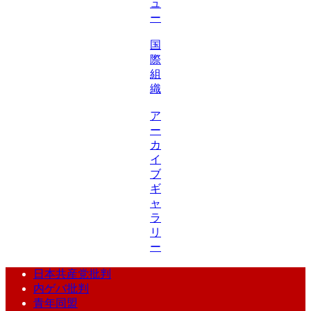
ュ
ー
国
際
組
織
ア
ー
カ
イ
ブ
ギ
ャ
ラ
リ
ー
日本共産党批判
内ゲバ批判
青年同盟