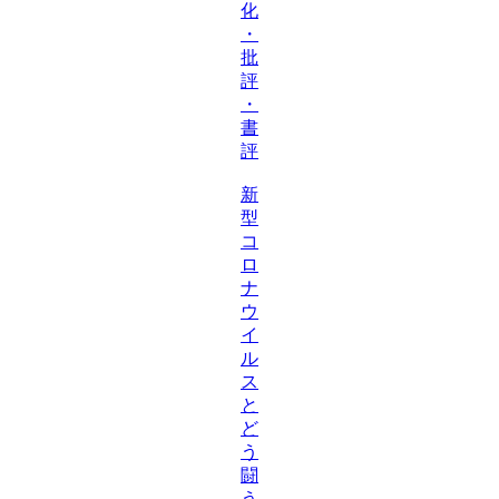
化
・
批
評
・
書
評
新
型
コ
ロ
ナ
ウ
イ
ル
ス
と
ど
う
闘
う