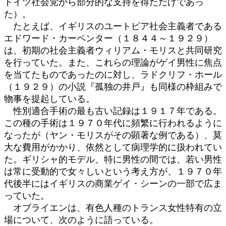
ドイツ社会党から部分的な支持を得ただけであっ
た）。
たとえば、イギリスのユートピア社会主義者である
エドワード・カーペンター（１８４４～１９２９）
は、初期の社会主義者ウィリアム・モリスと共同研究
を行っていた。また、これらの理論がゲイ男性に焦点
を当てたものであったのに対し、ラドクリフ・ホール
（１９２９）の小説『孤独の井戸』も同様の枠組みで
物事を提起している。
性別適合手術の最も古い記録は１９１７年である。
この種の手術は１９７０年代に頻繁に行われるように
なったが（ヤン・モリスがその顕著な例である）、莫
大な費用がかかり、依然として病理学的に扱われてい
た。ギリシャ的モデル、特に男性の間では、若い男性
は常に受動的で女々しいという考え方が、１９７０年
代後半にはイギリスの商業ゲイ・シーンの一部で広ま
っていた。
オブライエンは、有色人種のトランス女性特有の立
場について、次のように語っている。