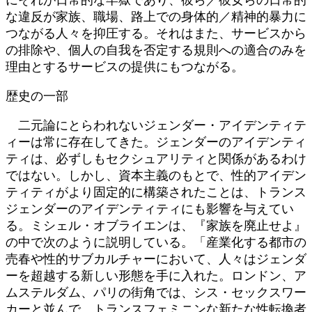
な違反が家族、職場、路上での身体的／精神的暴力に
つながる人々を抑圧する。それはまた、サービスから
の排除や、個人の自我を否定する規則への適合のみを
理由とするサービスの提供にもつながる。
歴史の一部
二元論にとらわれないジェンダー・アイデンティテ
ィーは常に存在してきた。ジェンダーのアイデンティ
ティは、必ずしもセクシュアリティと関係があるわけ
ではない。しかし、資本主義のもとで、性的アイデン
ティティがより固定的に構築されたことは、トランス
ジェンダーのアイデンティティにも影響を与えてい
る。ミシェル・オブライエンは、『家族を廃止せよ』
の中で次のように説明している。「産業化する都市の
売春や性的サブカルチャーにおいて、人々はジェンダ
ーを超越する新しい形態を手に入れた。ロンドン、ア
ムステルダム、パリの街角では、シス・セックスワー
カーと並んで、トランスフェミニンな新たな性転換者