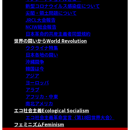
新型コロナウイルス感染症について
尖閣・領土問題について
JRCL大会報告
NCIW総会報告
日本革命的共産主義者同盟規約
世界の闘いから
World Revolution
ウクライナ特集
日本各地の闘い
沖縄闘争
韓国は今
アジア
ヨーロッパ
アラブ
アフリカ・中東
南北アメリカ
エコ社会主義
Ecological Socialism
エコ社会主義革命宣言〈第18回世界大会〉
フェミニズム
Feminism