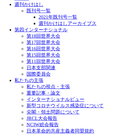
週刊かけはし
既刊号一覧
2021年既刊号一覧
週刊かけはしアーカイブス
第四インターナショナル
第18回世界大会
第17回世界大会
第16回世界大会
第15回世界大会
第11回世界大会
日本支部関連
国際委員会
私たちの主張
私たちの視点・主張
重要記事・論文
インターナショナルビュー
新型コロナウイルス感染症について
尖閣・領土問題について
JRCL大会報告
NCIW総会報告
日本革命的共産主義者同盟規約