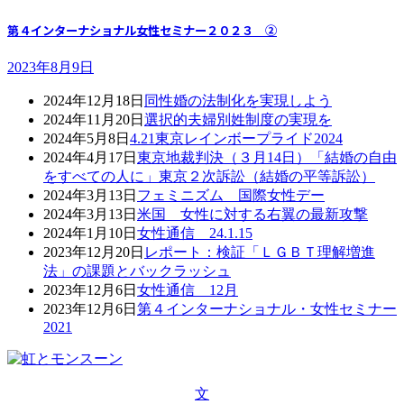
第４インターナショナル女性セミナー２０２３ ②
2023年8月9日
2024年12月18日
同性婚の法制化を実現しよう
2024年11月20日
選択的夫婦別姓制度の実現を
2024年5月8日
4.21東京レインボープライド2024
2024年4月17日
東京地裁判決（３月14日）「結婚の自由
をすべての人に」東京２次訴訟（結婚の平等訴訟）
2024年3月13日
フェミニズム 国際女性デー
2024年3月13日
米国 女性に対する右翼の最新攻撃
2024年1月10日
女性通信 24.1.15
2023年12月20日
レポート：検証「ＬＧＢＴ理解増進
法」の課題とバックラッシュ
2023年12月6日
女性通信 12月
2023年12月6日
第４インターナショナル・女性セミナー
2021
文