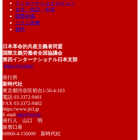
インターナショナルビュー
文化・批評・学習
国際組織
コラム架橋
資料
日本革命的共産主義者同盟
国際主義労働者全国協議会
第四インターナショナル日本支部
https://jrcl.info/
発行所
新時代社
東京都渋谷区初台1-50-4-103
電話 03-3372-9401
FAX 03-3372-9402
https://www.jrcl.jp
E-mail
info@jrcl.jp
発行人 山口 明
振替口座
00860-4-156009 新時代社