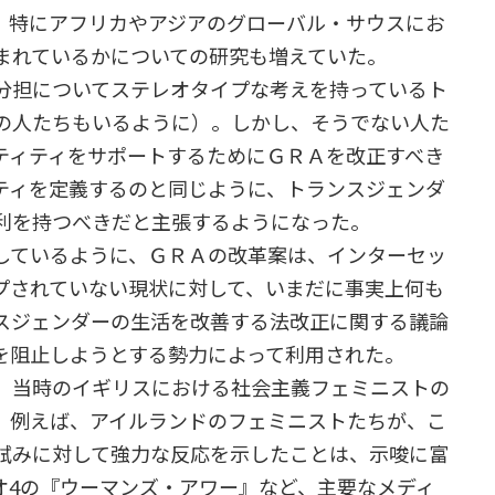
、特にアフリカやアジアのグローバル・サウスにお
まれているかについての研究も増えていた。
分担についてステレオタイプな考えを持っているト
の人たちもいるように）。しかし、そうでない人た
ティティをサポートするためにＧＲＡを改正すべき
ティを定義するのと同じように、トランスジェンダ
利を持つべきだと主張するようになった。
ているように、ＧＲＡの改革案は、インターセッ
プされていない現状に対して、いまだに事実上何も
スジェンダーの生活を改善する法改正に関する議論
を阻止しようとする勢力によって利用された。
、当時のイギリスにおける社会主義フェミニストの
。例えば、アイルランドのフェミニストたちが、こ
試みに対して強力な反応を示したことは、示唆に富
オ4の『ウーマンズ・アワー』など、主要なメディ