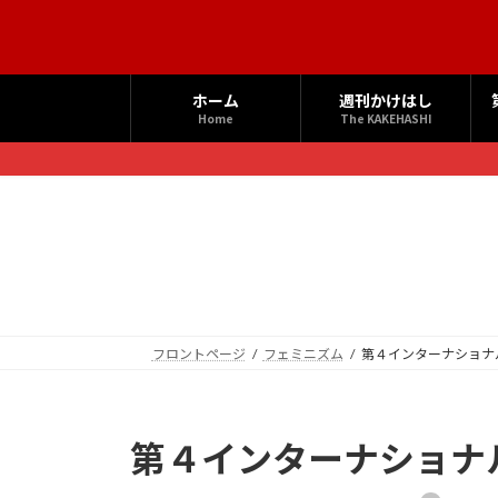
コ
ナ
ン
ビ
テ
ゲ
ン
ー
ホーム
週刊かけはし
ツ
シ
Home
The KAKEHASHI
へ
ョ
ス
ン
キ
に
ッ
移
プ
動
フロントページ
フェミニズム
第４インターナショナ
第４インターナショナ