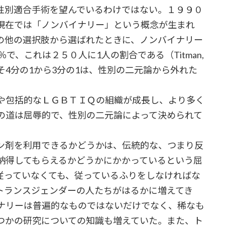
別適合手術を望んでいるわけではない。１９９０
現在では「ノンバイナリー」という概念が生まれ
の他の選択肢から選ばれたときに、ノンバイナリー
で、これは２５０人に1人の割合である（Titman,
4分の1から3分の1は、性別の二元論から外れた
や包括的なＬＧＢＴＩＱの組織が成長し、より多く
の道は屈辱的で、性別の二元論によって決められて
ン剤を利用できるかどうかは、伝統的な、つまり反
納得してもらえるかどうかにかかっているという屈
従っていなくても、従っているふりをしなければな
トランスジェンダーの人たちがはるかに増えてき
ナリーは普遍的なものではないだけでなく、稀なも
つかの研究についての知識も増えていた。また、ト