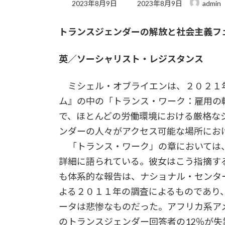
最
2023年8月9日
2023年8月9日
admin
終
更
トランスジェンダーの解放と社会主義フ
新
日
時
英／ソーシャリスト・レジスタンス
:
ミシェル・オブライエンは、２０２１
ム』の中の「トランス・ワーク：雇用の
で、ほとんどの労働環境における厳格な
ンダーの人々がアクセス可能な場所にお
「トランス・ワーク」の章においては
詳細に語られている。彼女はこう指摘す
も体系的な報告は、ナショナル・センタ
よる２０１１年の調査によるものであり
ータは悲惨なものだった。アフリカ系ア
のトランスジェンダー回答者の12％が