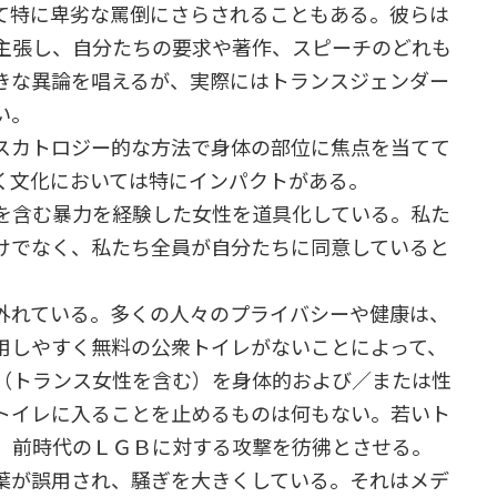
て特に卑劣な罵倒にさらされることもある。彼らは
主張し、自分たちの要求や著作、スピーチのどれも
きな異論を唱えるが、実際にはトランスジェンダー
い。
スカトロジー的な方法で身体の部位に焦点を当てて
く文化においては特にインパクトがある。
を含む暴力を経験した女性を道具化している。私た
けでなく、私たち全員が自分たちに同意していると
外れている。多くの人々のプライバシーや健康は、
用しやすく無料の公衆トイレがないことによって、
（トランス女性を含む）を身体的および／または性
トイレに入ることを止めるものは何もない。若いト
、前時代のＬＧＢに対する攻撃を彷彿とさせる。
葉が誤用され、騒ぎを大きくしている。それはメデ