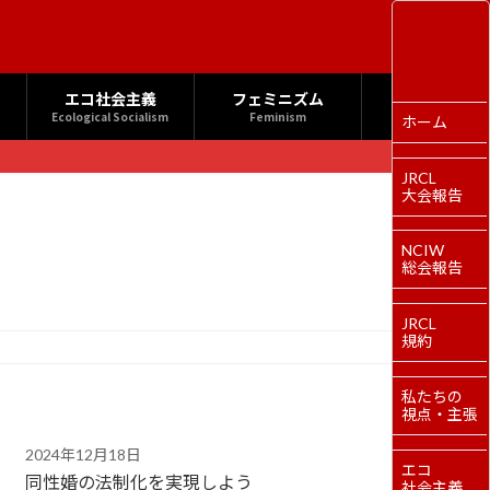
エコ社会主義
フェミニズム
Ecological Socialism
Feminism
ホーム
JRCL
大会報告
NCIW
総会報告
JRCL
規約
私たちの
視点・主張
2024年12月18日
エコ
同性婚の法制化を実現しよう
社会主義