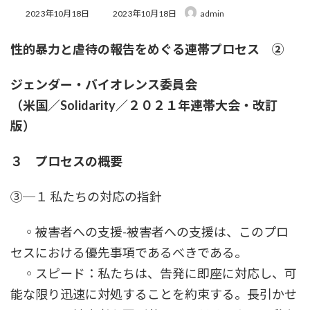
最
2023年10月18日
2023年10月18日
admin
終
更
性的暴力と虐待の報告をめぐる連帯プロセス ②
新
日
時
ジェンダー・バイオレンス委員会
:
（米国／Solidarity／２０２１年連帯大会・改訂
版）
３ プロセスの概要
③─１ 私たちの対応の指針
◦被害者への支援-被害者への支援は、このプロ
セスにおける優先事項であるべきである。
◦スピード：私たちは、告発に即座に対応し、可
能な限り迅速に対処することを約束する。長引かせ