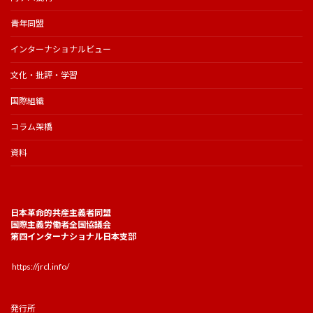
青年同盟
インターナショナルビュー
文化・批評・学習
国際組織
コラム架橋
資料
日本革命的共産主義者同盟
国際主義労働者全国協議会
第四インターナショナル日本支部
https://jrcl.info/
発行所