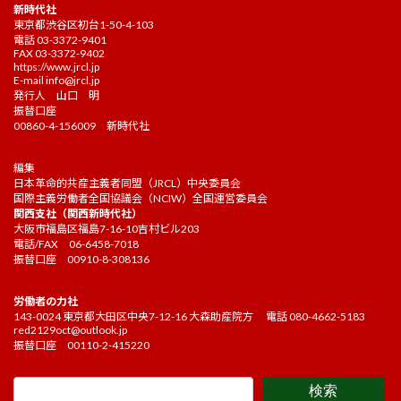
新時代社
東京都渋谷区初台1-50-4-103
電話 03-3372-9401
FAX 03-3372-9402
https://www.jrcl.jp
E-mail
info@jrcl.jp
発行人 山口 明
振替口座
00860-4-156009 新時代社
編集
日本革命的共産主義者同盟（JRCL）中央委員会
国際主義労働者全国協議会（NCIW）全国運営委員会
関西支社（関西新時代社）
大阪市福島区福島7-16-10吉村ビル203
電話/FAX 06-6458-7018
振替口座 00910-8-308136
労働者の力社
143-0024 東京都大田区中央7-12-16 大森助産院方 電話 080-4662-5183
red2129oct@outlook.jp
振替口座 00110-2-415220
検索