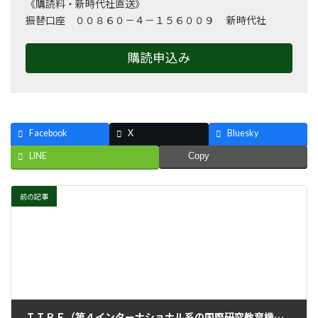
《購読料・新時代社直送》
振替口座 ００８６０－４－１５６００９ 新時代社
購読申込み
Facebook
X
Bluesky
LINE
Copy
前の記事
ＩＩＲＥ（第４インターナショナル系の国際研究教育機関：在アムステルダム）女性セミナー２０２３