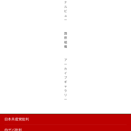
ナ
ル
ビ
ュ
ー
国
際
組
織
ア
ー
カ
イ
ブ
ギ
ャ
ラ
リ
ー
日本共産党批判
内ゲバ批判