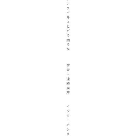
ナ
ウ
イ
ル
ス
と
ど
う
闘
う
か
学
習
・
連
続
講
座
イ
ン
タ
ー
ナ
シ
ョ