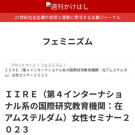
コ
ナ
ン
ビ
テ
ゲ
21世紀社会主義の思想と運動に寄与する左翼ジャーナル
ン
ー
ツ
シ
へ
ョ
フェミニズム
ス
ン
キ
に
ッ
移
プ
動
フロントページ
フェミニズム
ＩＩＲＥ（第４インターナショナル系の国際研究教育機関：在アムステルダ
ム）女性セミナー２０２３
ＩＩＲＥ（第４インターナショ
ナル系の国際研究教育機関：在
アムステルダム）女性セミナー２
０２３