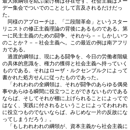
最大限綱領を結ぶ架け橋は存在せず、社会主義はメー
デー集会でついでのこととして言及されるだけだっ
た。
同様のアプローチは、「二段階革命」というスター
リニストの修正主義理論の背後にあるものである。第
一に民主主義のための闘争、それから－－しかしいつ
のことか？－－社会主義へ。この最近の例は南アフリ
カである。
過渡的綱領は、現にある闘争を、今日の労働者階級
の具体的意識を、権力の獲得と社会主義へ持っていく
ものである。それはローザ・ルクセンブルクによって
書かれた処方せんに従ったものであった。
「われわれの全綱領は、それが闘争のあらゆる偶発
事やあらゆる瞬間に役立つことができないものである
ならば、そしてそれが棚に上げられることによってで
はなく、実践に付されるということによってわれわれ
に役立つものでないならば、みじめな一片の反故にな
ってしまうだろう」。
「もしわれわれの綱領が、資本主義から社会主義に