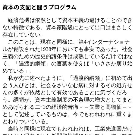
資本の支配と闘うプログラム
経済危機は依然として資本主義の避けることのでき
ない特徴である。資本家階級にとって出口はまさしく
存在していない。
このことは、現在と同様に、第4インターナショナ
ルが創設された1938年においても事実であった。社会
主義のための歴史的諸条件は成熟しているだけではな
く、「過渡的綱領」の言葉を使えば「いささか腐り始
めている」。
私が先に述べたように、「過渡的綱領」に初めて出
会う人びとは、社会をさいなむ病に対するその処方せ
んの多くが依然として有効であることに気づくだろ
う。綱領が、資本主義制度の不条理の増大としてまと
めあげられる二つの経済的苦痛－－失業と高物価－－
として記述しているものは、今でもわれわれに重くま
とわりついている。
当時と同様に現在でもわれわれは、工業先進国だけ