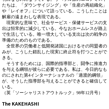
たちは、「ダウンサイジング」や「生産の再組織化」
や「レイオフ」について語っている。こうしたことは
解雇の遠まわしな表現である。
現実的な意味で、社会サービス・保健サービスの支
出は恒常的に減少している。今なおホームレスが路上
で生活している。唯一増大している支出は次の戦争の
準備のためのものである。
全世界の労働者と低開発諸国におけるその同盟者の
みが、こうした錯乱した現実に終止符を打つことがで
きる。
そうするためには、国際的指導部と、闘争に推進力
を与える綱領が彼らに必要である。私は、今日的なも
のにされた第4インターナショナルの「過渡的綱領」
が、そうした指導部を与えることができると確信して
いる。
（英「ソーシャリストアウトルック」98年12月号）
The KAKEHASHI