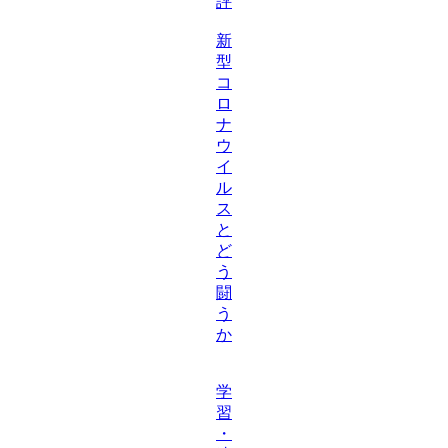
評
新
型
コ
ロ
ナ
ウ
イ
ル
ス
と
ど
う
闘
う
か
学
習
・