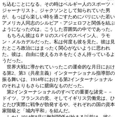
ち込むことになる、その時はベルギー人のスポーツ・
ジャーナリスト、ジャクソンとして知られていた男
が、もっぱら楽しい時を過ごすためにパリにいた若い
アメリカ人同志のシルビア・アジェロフと関係を結ぶ
ようになったのは、こうした雰囲気の中でであった。
もちろん彼はＧＰＵのスパイのスペイン人、ラモ
ン・メルカデルだった。私は何度も彼を見た。彼は見
たところ政治にはまったく関心がないように思われ
た。彼は、自由に使えるカネをたくさん持っているよ
うだった。
世界大戦に導かれていったこの運命的な月日におけ
る第2、第3（共産主義）インターナショナル指導部の
振る舞いは、1914年における第2インターナショナル
のそれよりもさらに臆病なものだった。
第2インターナショナルのすべての重要な諸党－－
ドイツ、フランスの党、そしてイギリス労働党は、ひ
とたび実際に戦争が勃発するや、それぞれの国の資本
家階級と「城内平和」を結んだ。