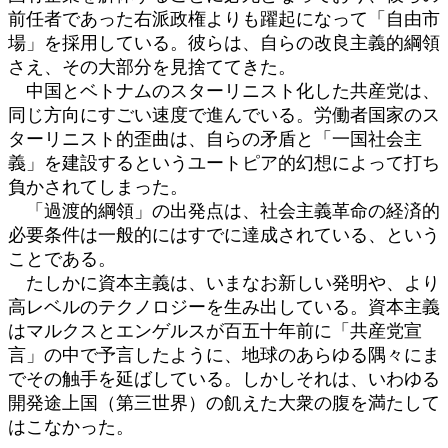
前任者であった右派政権よりも躍起になって「自由市
場」を採用している。彼らは、自らの改良主義的綱領
さえ、その大部分を見捨ててきた。
中国とベトナムのスターリニスト化した共産党は、
同じ方向にすごい速度で進んでいる。労働者国家のス
ターリニスト的歪曲は、自らの矛盾と「一国社会主
義」を建設するというユートピア的幻想によって打ち
負かされてしまった。
「過渡的綱領」の出発点は、社会主義革命の経済的
必要条件は一般的にはすでに達成されている、という
ことである。
たしかに資本主義は、いまなお新しい発明や、より
高レベルのテクノロジーを生み出している。資本主義
はマルクスとエンゲルスが百五十年前に「共産党宣
言」の中で予言したように、地球のあらゆる隅々にま
でその触手を延ばしている。しかしそれは、いわゆる
開発途上国（第三世界）の飢えた大衆の腹を満たして
はこなかった。