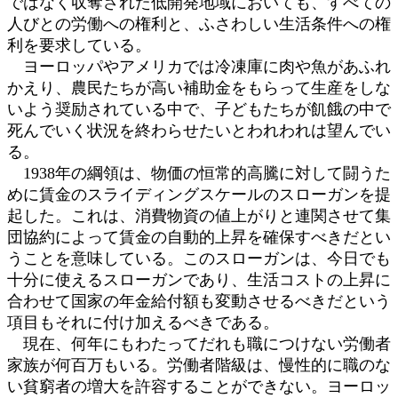
ではなく収奪された低開発地域においても、すべての
人びとの労働への権利と、ふさわしい生活条件への権
利を要求している。
ヨーロッパやアメリカでは冷凍庫に肉や魚があふれ
かえり、農民たちが高い補助金をもらって生産をしな
いよう奨励されている中で、子どもたちが飢餓の中で
死んでいく状況を終わらせたいとわれわれは望んでい
る。
1938年の綱領は、物価の恒常的高騰に対して闘うた
めに賃金のスライディングスケールのスローガンを提
起した。これは、消費物資の値上がりと連関させて集
団協約によって賃金の自動的上昇を確保すべきだとい
うことを意味している。このスローガンは、今日でも
十分に使えるスローガンであり、生活コストの上昇に
合わせて国家の年金給付額も変動させるべきだという
項目もそれに付け加えるべきである。
現在、何年にもわたってだれも職につけない労働者
家族が何百万もいる。労働者階級は、慢性的に職のな
い貧窮者の増大を許容することができない。ヨーロッ