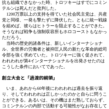
抗も組織できなかった時、トロツキーはすでにコミン
テルンは死んだと批判した。
1200万票以上の支持を得ていた社会民主党は、共産
党と同様、一発も撃たずに降伏した。ともに統一戦線
を組めば、彼らはヒトラーを阻止することができた。
そうなれば戦争も強制収容所もホロコーストもなかっ
ただろう。
当時の歴史的諸条件は、新しいインターナショナ
ル、全世界の労働者と被抑圧人民の新たな革命的総司
令部を強く求めていた。トロツキーに強く促されて、
われわれが第4インターナショナルを出発させたのは
こうした条件においてであった。
創立大会と「過渡的綱領」
いま、あれから60年後にわれわれは過去を振り返
り、そしてわれわれは正しかったのかと自らに問うこ
とができる。あるいは、その機はまだ熟しておらず、
コミンテルンの内部で活動する可能性がなお存在して