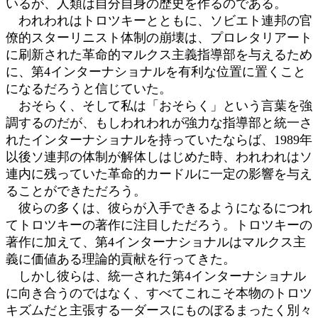
いるが、人類は自分自身の歴史を作るのである。
われわれはトロツキーとともに、ソビエト連邦の官
僚的スターリニスト体制の崩壊は、プロレタリアート
に刷新された革命的マルクス主義指導部を与えるため
に、第4インターナショナルを有利な位置に置くこと
になるだろうと信じていた。
おそらく、そして私は「おそらく」という言葉を強
調するのだが、もしわれわれが強力な指導部と統一さ
れたインターナショナルを持っていたならば、1989年
以後ソ連邦の体制が解体しはじめた時、われわれはソ
連内に残っていた革命的カードルに一定の影響を与え
ることができただろう。
彼らの多くは、彼らが入手できるようになるにつれ
てトロツキーの著作に注目しただろう。トロツキーの
著作に加えて、第4インターナショナルはマルクス主
義に価値ある理論的貢献を行ってきた。
しかし彼らは、統一された第4インターナショナル
に向き合うのではなく、すべてこれこそ本物のトロツ
キズムだと主張する一ダースにものぼるまったく別々