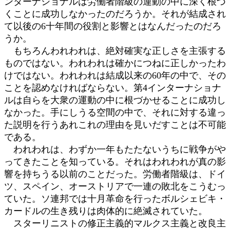
ンターナショナルは労働者階級の運動の中に深く根づ
くことに成功しなかったのだろうか。それが結成され
て以後の6十年間の役割と影響とはなんだったのだろ
うか。
もちろんわれわれは、絶対確実な正しさを主張する
ものではない。われわれは確かにつねに正しかったわ
けではない。われわれは結成以来の60年の中で、その
ことを認めなければならない。第4インターナショナ
ルは自らを大衆の運動の中に根づかせることに成功し
なかった。手にしうる空間の中で、それに対する違っ
た説明を行うあれこれの理由を見いだすことは不可能
である。
われわれは、わずか一年もたたないうちに戦争がや
ってきたことを知っている。それはわれわれが真の影
響を持ちうる以前のことだった。労働者階級は、ドイ
ツ、スペイン、オーストリアで一連の敗北をこうむっ
ていた。ソ連邦では十月革命を行ったボルシェビキ・
カードルの生き残りは肉体的に絶滅されていた。
スターリニストの修正主義的マルクス主義と改良主