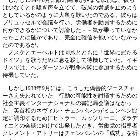
しかし1914年8月に敵対関係が始まる以前は、彼ら
は少なくとも騒ぎ声を立てて、破局の脅威を止めよう
としているかのように大衆を欺いたのである。彼らは
ブリュッセルで会議を行い、労働者を動員するために
何ができるかについて討論した－－気が乗っていなか
ったことは確かであり、完全に確信を抱いていなかっ
たのであるが。
ノスケとエーベルトは同胞とともに「世界に冠たる
ドイツ」を歌うために息を殺して待機していた。イギ
リスでは、ヘンダーソンが戦争内閣に参加するために
待機していた。
しかし1938年9月には、こうした偽善的ジェスチャ
ーさえ失われていた。行動の可能性を討議するための
社会主義インターナショナルの書記局会議はなかっ
た。英首相のネヴィル・チェンバレンがミュンヘン協
定に調印するためにヒトラー、ムッソリーニ、ダラデ
ィエとの会談に向けて出発したとき、労働党の指導者
クレメント・アトリーはチェンバレンの「成功」を祈