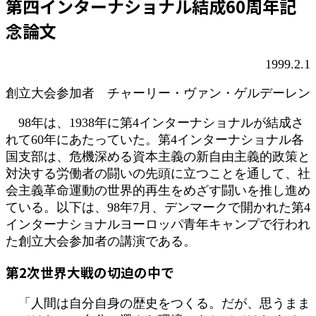
第四インターナショナル結成60周年記
新
日
念論文
時
:
1999.2.1
創立大会参加者 チャーリー・ヴァン・ゲルデーレン
98年は、1938年に第4インターナショナルが結成さ
れて60年にあたっていた。第4インターナショナル各
国支部は、危機深める資本主義の新自由主義的政策と
対決する労働者の闘いの先頭に立つことを通して、社
会主義革命運動の世界的再生をめざす闘いを推し進め
ている。以下は、98年7月、デンマークで開かれた第4
インターナショナルヨーロッパ青年キャンプで行われ
た創立大会参加者の講演である。
第2次世界大戦の切迫の中で
「人間は自分自身の歴史をつくる。だが、思うまま