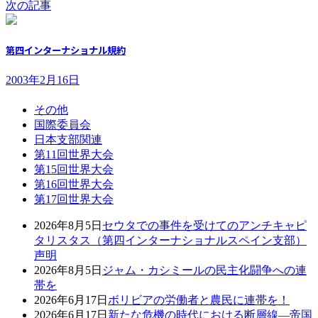
次の記事
第四インターナショナル規約
2003年2月16日
その他
国際委員会
日本支部関連
第11回世界大会
第15回世界大会
第16回世界大会
第17回世界大会
2026年8月5日
セウタでの事件を受けてのアンチキャピ
タリスタス（第四インターナショナルスペイン支部）
声明
2026年8月5日
ジャム・カシミールの民主化闘争への連
帯を
2026年6月17日
ボリビアの労働者と農民に連帯を！
2026年6月17日
新たな危機の時代における断層線―帝国