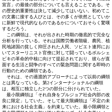
宣言」の最後の部分についても言えることである。そ
の歴史的重要性は決して減少してはいない。初めてこ
の文書に接する人びとは、その多くが依然としていか
に新鮮で現代的なものであるかについておそらく驚嘆
するだろう。
この綱領は、それが出された時期の徹底的で完全な
分析を行っている。それは国際労働者階級、農民、植
民地諸国の貧しく抑圧された人民、ソビエト連邦にお
いてスターリニスト官僚に対して闘っているボルシェ
ビキの革命的中核に向けて提起されており、彼らが直
面する生活と闘争のすべての緊急問題に関する即時の
行動のための綱領である。
それは、その過渡的アプローチによって以前の綱領
とは異なっている。第2インターナショナルの綱領
は、相互に独立した2つの部分に分けられていた。
最小限綱領は「それ自身をブルジョア社会内部の改
良に限定」していた。そして最大限綱領は「不定の未
来における社会主義」を約束していた。最小限綱領と