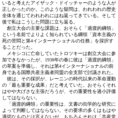
いると考えたアイザック・ドイッチャーのような人が
正しかったのか。このような疑問は、われわれの歴史
全体を通じてわれわれにはね返ってきている。そして
後で私はこうした問題に立ち返る。
創立大会の主要な課題は、おそらく「過渡的綱領」
という名前でよりよく知られている綱領「資本主義の
死の苦悶と第4インターナショナルの任務」を採択す
ることだった。
メキシコに亡命していたトロツキーは創立大会に参
加できなかったが、1938年の春に彼は「過渡的綱領」
の草案を準備し、それは第4インターナショナルの前
身である国際共産主義者同盟の全支部で討議された。
彼は、その採択が、レーニンの時代以来の革命運動
の「最も重要な成果」だと考えていた。おそらくそれ
はやや大げさな主張だろうが、その重要性を過小評価
してはならない。
「過渡的綱領」の重要性は、文書の衒学的な研究に
よって判断してはならない。その要求の多くはもはや
適切なものとは言えないが、もちろんそれは「共産党