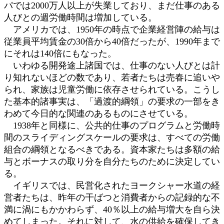
パでは2000万人以上が失業しており、まだ仕事のある
人びとの週労働時間は増加している。
アメリカでは、1950年の時点で企業経営陣の給与は
従業員平均賃金の30倍から40倍だったが、1990年まで
にそれは140倍にもなった。
いわゆる開発途上諸国では、仕事のない人びとは計
り知れないほどの数であり、若者たちは売春に追いや
られ、家族は児童労働に依存させられている。こうし
た基本的諸事実は、「過渡的綱領」の要求の一部をき
わめて今日的な関連のあるものにさせている。
1938年と同様に、公共的仕事のプログラムと労働時
間のスライディングスケールの要求は、すべての労働
組合の綱領となるべきである。資本家たちは多額の給
与とボーナスの取り分を自分たちのために決定してい
る。
イギリスでは、民営化されたヨークシャー水道の経
営者たちは、昨年の干ばつと消費者からの記録的な不
満に渦にもかかわらず、40％以上の給与増大を自ら決
めてしまった。それに対して、水の供給を確保してき