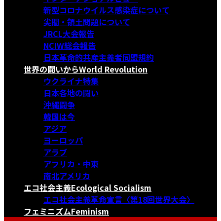
新型コロナウイルス感染症について
尖閣・領土問題について
JRCL大会報告
NCIW総会報告
日本革命的共産主義者同盟規約
世界の闘いから
World Revolution
ウクライナ特集
日本各地の闘い
沖縄闘争
韓国は今
アジア
ヨーロッパ
アラブ
アフリカ・中東
南北アメリカ
エコ社会主義
Ecological Socialism
エコ社会主義革命宣言〈第18回世界大会〉
フェミニズム
Feminism