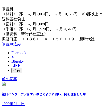
購読料
《開封》1部：3ヶ月5,064円、6ヶ月 10,128円 ※3部以上は
送料当社負担
《密封》1部：3ヶ月6,088円
《手渡》1部：1ヶ月 1,520円、3ヶ月 4,560円
《購読料・新時代社直送》
振替口座 ００８６０－４－１５６００９ 新時代社
購読申込み
Facebook
X
Bluesky
LINE
Copy
前の記事
第四インターナショナルはどのように闘い、何を理解したか
1999年2月1日