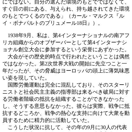
にではない。自分の選んだ環境のもとでではなくて、
すぐ目の前にある、与えられ、持ち越されてきた環境
のもとでつくるのである」（カール・マルクス『ル
イ・ボナパルトのブリュメール18日』）。
1938年9月、私は、第4インターナショナルの南アフ
リカ組織からのオブザーバーとして第4インターナシ
ョナル創立大会に参加するという栄誉にあずかった。
大会がその歴史的時点で行われたということは偶然
ではなかった。第2次世界大戦の開始に先立つこと一
年だったが、その脅威はヨーロッパの頭上に薄気味悪
い姿を現していた。
国際労働運動は完全に混乱しており、そのスターリ
ニストと社会民主主義の指導部は来るべき破局に対す
る労働者階級の抵抗を組織することができなかった
し、そうする意思もなかった。彼らは実際、戦争に抵
抗するどころか、戦争の熱心な支持に向けて大衆を動
員するために精力的に活動していた。
こうした状況に抗して、その年の9月に30人の代表