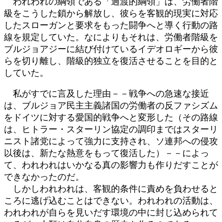
われわれの綱領である「過渡的綱領」は、労働者階
級をこうした鎖から解放し、彼らを客観的現実に対応
したスローガンと要求をもった闘争へと導く行動の路
線を規定していた。なによりもそれは、労働者階級を
ブルジョアジーに結び付けているイデオロギーから彼
らを切り離し、階級的独立を復活させることを目的と
していた。
私がすでに言及した理由－－戦争への急速な接近
は、ブルジョア民主主義諸国の労働者の反ファシズム
をドイツに対する愛国的戦争へと変形した（その路線
は、ヒトラー・スターリン協定の調印まではスターリ
ニスト諸党によって強力に支持され、ソ連邦への侵攻
以後は、新たな熱意をもって復活した）－－によっ
て、われわれはいかなる真の影響力も作りだすことが
できなかったのだ。
しかしわれわれは、客観的条件に責めを負わせると
ころに逃げ込むことはできない。われわれの活動は、
われわれが自らを見いだす環境の中に封じ込められて