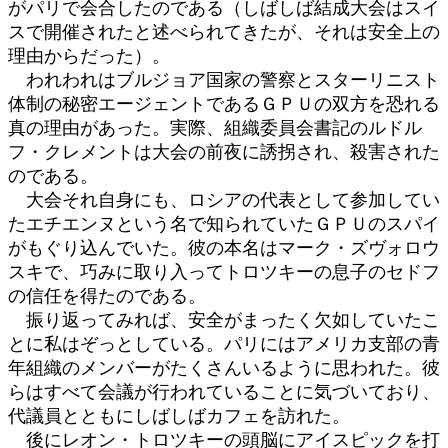
がパリで会合したのである（しばしば結成大会はスイ
スで開催されたと述べられてきたが、それは安全上の
理由からだった）。
われわれはブルジョア国家の警察とスターリニスト
体制の秘密エージェントであるＧＰＵの双方を恐れる
真の理由があった。実際、組織委員会書記のルドル
フ・クレメントは大会の前夜に誘拐され、殺害された
のである。
大会それ自身にも、ロシアの代表として参加してい
たエチエンヌという名で知られていたＧＰＵのスパイ
がもぐり込んでいた。彼の本名はマーク・ズヴォロウ
スキで、巧みに取り入ってトロツキーの息子のセドフ
の信任を得たのである。
振り返ってみれば、安全がまったく欠如していたこ
とに私はぞっとしている。パリにはアメリカ支部の青
年組織のメンバーがたくさんいるように思われた。彼
らはすべて会議が行われていることに気づいており、
代議員とともにしばしばカフェを訪れた。
後にレオン・トロツキーの頭脳にアイスピックを打