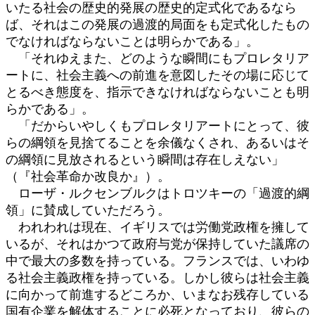
いたる社会の歴史的発展の歴史的定式化であるなら
ば、それはこの発展の過渡的局面をも定式化したもの
でなければならないことは明らかである」。
「それゆえまた、どのような瞬間にもプロレタリア
ートに、社会主義への前進を意図したその場に応じて
とるべき態度を、指示できなければならないことも明
らかである」。
「だからいやしくもプロレタリアートにとって、彼
らの綱領を見捨てることを余儀なくされ、あるいはそ
の綱領に見放されるという瞬間は存在しえない」
（『社会革命か改良か』）。
ローザ・ルクセンブルクはトロツキーの「過渡的綱
領」に賛成していただろう。
われわれは現在、イギリスでは労働党政権を擁して
いるが、それはかつて政府与党が保持していた議席の
中で最大の多数を持っている。フランスでは、いわゆ
る社会主義政権を持っている。しかし彼らは社会主義
に向かって前進するどころか、いまなお残存している
国有企業を解体することに必死となっており、彼らの