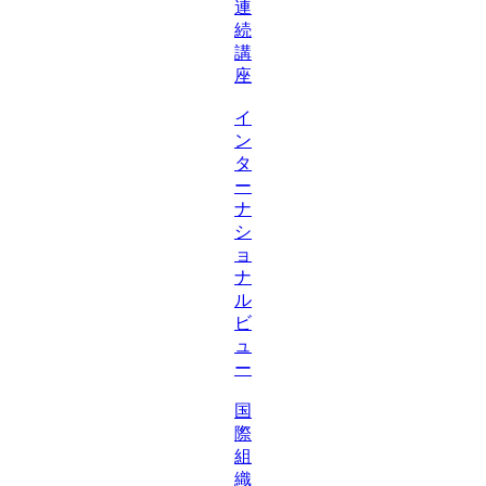
連
続
講
座
イ
ン
タ
ー
ナ
シ
ョ
ナ
ル
ビ
ュ
ー
国
際
組
織