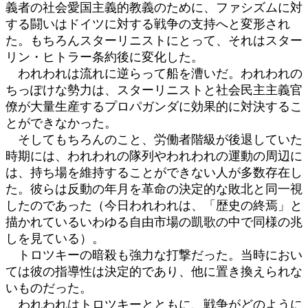
義者の社会愛国主義的教義のために、ファシズムに対
する闘いはドイツに対する戦争の支持へと変形され
た。もちろんスターリニストにとって、それはスター
リン・ヒトラー条約後に変化した。
われわれは流れに逆らって船を漕いだ。われわれの
ちっぽけな勢力は、スターリニストと社会民主主義官
僚が大量生産するプロパガンダに効果的に対決するこ
とができなかった。
そしてもちろんのこと、労働者階級が後退していた
時期には、われわれの隊列やわれわれの運動の周辺に
は、持ち場を維持することができない人が多数存在し
た。彼らは反動の年月を革命の決定的な敗北と同一視
したのであった（今日われわれは、「歴史の終焉」と
描かれているいわゆる自由市場の凱歌の中で同様の兆
しを見ている）。
トロツキーの暗殺も強力な打撃だった。当時におい
ては彼の指導性は決定的であり、他に置き換えられな
いものだった。
われわれはトロツキーとともに、戦争がどのように