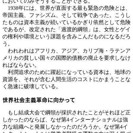
においてのみそうすることができる。
1938年には、世界が直面する最も緊急の危険とは、
帝国主義、ファシズム、そして戦争であった。こうし
たものは資本主義が続いているかぎり依然として危険
であるが、改定された「過渡的綱領」は、女性とゲイ
の権利や環境という課題を含みこんだものになるだろ
う。
われわれはアフリカ、アジア、カリブ海・ラテンア
メリカの貧しい国々の国際的債務の廃止を要求しなけ
ればならない。
利潤追求のために躍起になっている資本は、地球の
資源を、それが含む人間生活のコストにかまうことな
く急速に破壊している。
世界社会主義革命に向かって
もし結成大会で綱領が採択されたことがそれほど正
しかったのならば、なぜ第4インターナショナルは強
力な組織へと発展しなかったのだろうか。なぜ第4イ