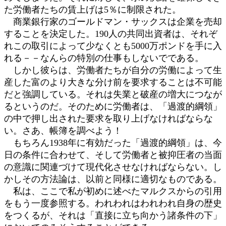
た労働者たちの賃上げは5％に制限された。
商業銀行家のゴールドマン・サックスは企業を売却
することを決定した。190人の共同出資者は、それぞ
れこの取引によって少なくとも5000万ポンドを手に入
れる－－なんらの特別の仕事もしないでである。
しかし彼らは、労働者たちが自分の労働によって生
産した富のより大きな分け前を要求することは不可能
だと強調している。それは失業と破産の増大につなが
るというのだ。そのために労働者は、「過渡的綱領」
の中で押し出された要求を取り上げなければならな
い。さあ、帳簿を調べよう！
もちろん1938年に有効だった「過渡的綱領」は、今
日の条件に合わせて、そして労働者と被抑圧者の当面
の意識に関連づけて現代化させなければならない。し
かしその方法論は、以前と同様に適切なものである。
私は、ここで私が初めに述べたマルクスからの引用
をもう一度参照する。われわれはわれわれ自身の歴史
をつくるが、それは「直接に立ち向かう諸条件の下」