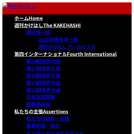
コ
ナ
ン
ビ
ホーム
Home
テ
ゲ
ン
ー
週刊かけはし
The KAKEHASHI
ツ
シ
既刊号一覧
へ
ョ
2021年既刊号一覧
ス
ン
週刊かけはしアーカイブス
キ
に
第四インターナショナル
Fourth International
ッ
移
第18回世界大会
プ
動
第17回世界大会
第16回世界大会
第15回世界大会
第11回世界大会
日本支部関連
国際委員会
私たちの主張
Assertions
私たちの視点・主張
重要記事・論文
インターナショナルビュー