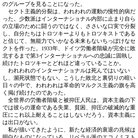
のグループを見ることになった。
セクト主義的分裂は、われわれの運動の慢性的病だ
った。少数派はインターナショナル内部に止まり自ら
の立場のために闘うのではなく、ささいな口実で分裂
し、自分たちはトロツキーよりもトロツキストである
と信じて、無能力でいかなる未来もないちっぽけなセ
クトを作った。1933年、ドイツ労働者階級が完全に敗
北するまで第3インターナショナルへの忠誠に固執し
続けたトロツキーとどれほど違っていることか。
われわれのインターナショナルは死んではいない
し、瀕死状態でもない。こうした敗北と裏切りの暗い
日々の中で、われわれは革命的マルクス主義の旗を高
く掲げ続けたのであった。
全世界の労働者階級と被抑圧人民は、資本主義の下
では彼らの運命である失業、貧困、抑圧の破滅的な重
圧にこれ以上耐えることはしないだろう。資本主義に
は出口がない。
私が描いてきたように、新たな経済的衰退の兆候は
明白なものになっている。リベラル派のエコノミスト