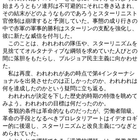
始まろうともソ連邦は不可避的にそれに巻き込まれ、
その結末がどのようなものであろうとスターリニスト
官僚制は崩壊すると予測していた。事態の成り行きの
中で赤軍の軍事的勝利はスターリンの支配を強化し、
彼に新たな威信を付与した。
このことは、われわれの隊伍や、スターリニズムを
見捨ててオルタナティブな綱領を求めていた人びとの
間に落胆をもたらし、ブルジョア民主主義に向かわせ
た。
私は再度、われわれがあの時点で第4インターナシ
ョナルを出発させたのは正しかったのか、われわれは
何を達成したのかという疑問に立ち返る。
われわれが決定を下した歴史的時期の特徴を眺めて
みよう。われわれの目標は何だったのか。
客観的条件は革命的なものだったが、労働者階級、
革命の手段となるべきプロレタリアートはイデオロギ
ー的に後退し、スターリニズムと改良主義につなぎと
められていた。