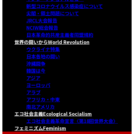
新型コロナウイルス感染症について
尖閣・領土問題について
JRCL大会報告
NCIW総会報告
日本革命的共産主義者同盟規約
世界の闘いから
World Revolution
ウクライナ特集
日本各地の闘い
沖縄闘争
韓国は今
アジア
ヨーロッパ
アラブ
アフリカ・中東
南北アメリカ
エコ社会主義
Ecological Socialism
エコ社会主義革命宣言〈第18回世界大会〉
フェミニズム
Feminism