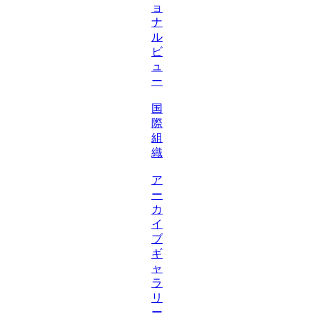
ョ
ナ
ル
ビ
ュ
ー
国
際
組
織
ア
ー
カ
イ
ブ
ギ
ャ
ラ
リ
ー