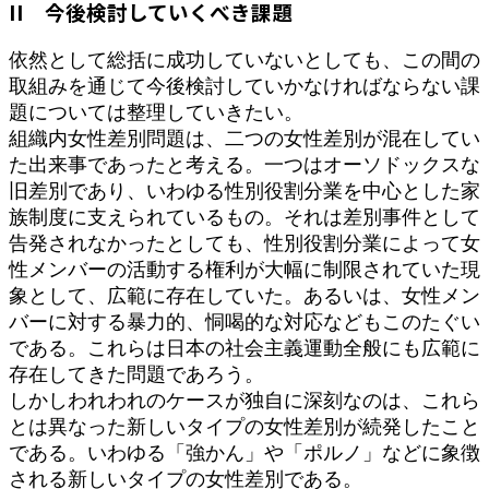
II 今後検討していくべき課題
依然として総括に成功していないとしても、この間の
取組みを通じて今後検討していかなければならない課
題については整理していきたい。
組織内女性差別問題は、二つの女性差別が混在してい
た出来事であったと考える。一つはオーソドックスな
旧差別であり、いわゆる性別役割分業を中心とした家
族制度に支えられているもの。それは差別事件として
告発されなかったとしても、性別役割分業によって女
性メンバーの活動する権利が大幅に制限されていた現
象として、広範に存在していた。あるいは、女性メン
バーに対する暴力的、恫喝的な対応などもこのたぐい
である。これらは日本の社会主義運動全般にも広範に
存在してきた問題であろう。
しかしわれわれのケースが独自に深刻なのは、これら
とは異なった新しいタイプの女性差別が続発したこと
である。いわゆる「強かん」や「ポルノ」などに象徴
される新しいタイプの女性差別である。