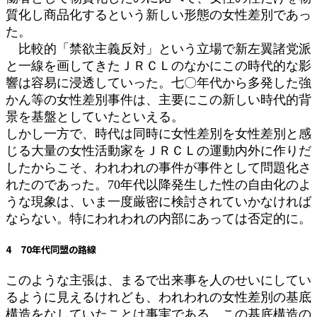
質化し商品化するという新しい形態の女性差別であっ
た。
比較的「禁欲主義反対」という立場で新左翼諸党派
と一線を画してきたＪＲＣＬのなかにこの時代的な影
響は容易に浸透していった。七〇年代から多発した強
かん等の女性差別事件は、主要にこの新しい時代的背
景を基盤としていたといえる。
しかし一方で、時代は同時に女性差別を女性差別と感
じる大量の女性活動家をＪＲＣＬの運動内外に作りだ
したからこそ、われわれの事件が事件として問題化さ
れたのであった。70年代以降発生した性の自由化のよ
うな現象は、いま一度厳密に検討されていかなければ
ならない。特にわれわれの内部にあっては否定的に。
4 70年代同盟の路線
このような主張は、まるで出来事を人のせいにしてい
るように見えるけれども、われわれの女性差別の基底
構造をなしていたことは事実である。この基底構造の