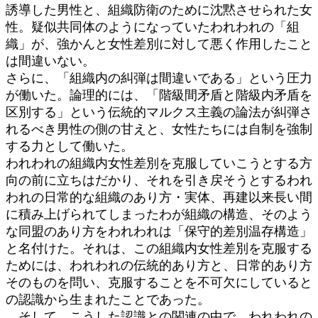
誘導した男性と、組織防衛のために沈黙させられた女
性。疑似共同体のようになっていたわれわれの「組
織」が、強かんと女性差別に対して悪く作用したこと
は間違いない。
さらに、「組織内の糾弾は間違いである」という圧力
が働いた。論理的には、「階級間矛盾と階級内矛盾を
区別する」という伝統的マルクス主義の論法が糾弾さ
れるべき男性の側の甘えと、女性たちには自制を強制
する力として働いた。
われわれの組織内女性差別を克服していこうとする方
向の前に立ちはだかり、それを引き戻そうとするわれ
われの日常的な組織のあり方・実体、再建以来長い間
に積み上げられてしまったわが組織の構造、そのよう
な同盟のあり方をわれわれは「保守的差別温存構造」
と名付けた。それは、この組織内女性差別を克服する
ためには、われわれの伝統的あり方と、日常的あり方
そのものを問い、克服することを不可欠にしていると
の認識から生まれたことであった。
そして、こうした認識との関連の中で、われわれの