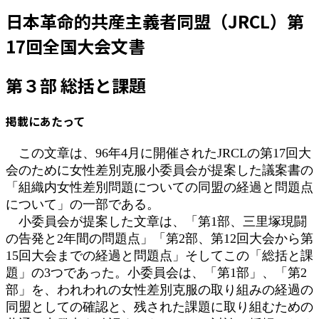
更
日本革命的共産主義者同盟（JRCL）第
新
日
17回全国大会文書
時
:
第３部 総括と課題
掲載にあたって
この文章は、96年4月に開催されたJRCLの第17回大
会のために女性差別克服小委員会が提案した議案書の
「組織内女性差別問題についての同盟の経過と問題点
について」の一部である。
小委員会が提案した文章は、「第1部、三里塚現闘
の告発と2年間の問題点」「第2部、第12回大会から第
15回大会までの経過と問題点」そしてこの「総括と課
題」の3つであった。小委員会は、「第1部」、「第2
部」を、われわれの女性差別克服の取り組みの経過の
同盟としての確認と、残された課題に取り組むための