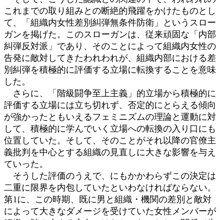
これまでの取り組みとの断絶的飛躍をかけたものとし
て、「組織内女性差別糾弾無条件防衛」というスロー
ガンを掲げた。このスローガンは、従来頑固な「内部
糾弾反対派」であり、そのことによって組織内女性の
告発に敵対してきたわれわれが、組織内部における差
別糾弾を積極的に評価する立場に転換することを意味
した。
さらに、「階級闘争至上主義」的立場から積極的に
評価する立場には立ち切れず、否定的にとらえる傾向
が強かったともいえるフェミニズムの理論と運動に対
して、積極的に学んでいく立場への転換の入り口にも
位置していた。そして、そのことがそれ以降の官僚主
義批判を中心とする組織の見直しに大きな影響を与え
ていった。
そうした評価のうえで、にもかかわらずこの決定は
二重に限界を内包していたといわなければならない。
第1に、この時期、既に男と組織・機関の差別と敵対
によって大きなダメージを受けていた女性メンバーが