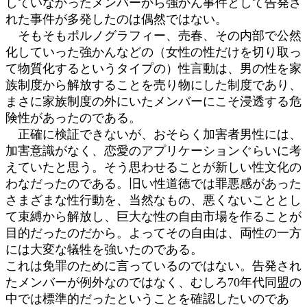
していなかったメンバーから強かん事件として告発さ
れた事件が多発したのは偶然ではない。
そもそもポルノグラフィー、売春、その内部で公然
化していった強かんなどの（女性の性だけを切り取っ
て物質化するというタイプの）性言動は、男の性を家
族制度から解放することを売り物にした制度であり、
まさに家族制度の外にいたメンバーにこそ浸透する危
険性があったのである。
正確に検証できないが、おそらく加害者男性には、
加害意識がなく、恋愛のアプリケーションぐらいに考
えていたと思う。そう思わせることが新しい性文化の
わなだったのである。旧い性道徳では罪悪感があった
さまざまな性行動を、当然なもの、悪くないこととし
て束縛から解放し、巨大な性の自由市場を作ることが
目的だったのだから。よってその自由は、両性の一方
には大変な犠牲を強いたのである。
これは免罪のために言っているのではない。告発され
たメンバーが例外なのではなく、むしろ70年代同盟の
中では標準的だったということを確認したいのであ