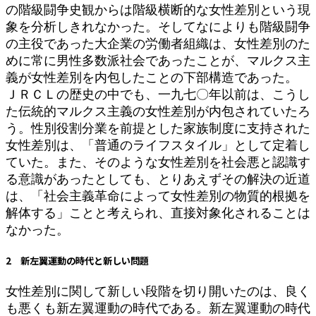
の階級闘争史観からは階級横断的な女性差別という現
象を分析しきれなかった。そしてなによりも階級闘争
の主役であった大企業の労働者組織は、女性差別のた
めに常に男性多数派社会であったことが、マルクス主
義が女性差別を内包したことの下部構造であった。
ＪＲＣＬの歴史の中でも、一九七〇年以前は、こうし
た伝統的マルクス主義の女性差別が内包されていたろ
う。性別役割分業を前提とした家族制度に支持された
女性差別は、「普通のライフスタイル」として定着し
ていた。また、そのような女性差別を社会悪と認識す
る意識があったとしても、とりあえずその解決の近道
は、「社会主義革命によって女性差別の物質的根拠を
解体する」ことと考えられ、直接対象化されることは
なかった。
2 新左翼運動の時代と新しい問題
女性差別に関して新しい段階を切り開いたのは、良く
も悪くも新左翼運動の時代である。新左翼運動の時代