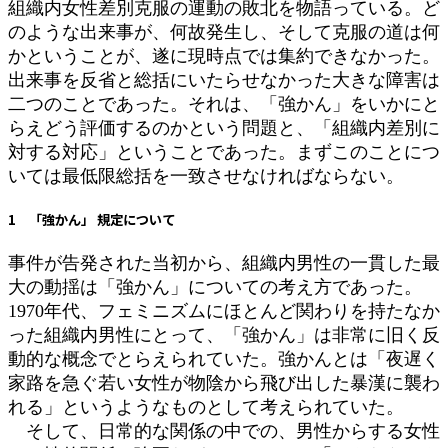
組織内女性差別克服の運動の敗北を物語っている。ど
のような出来事が、何故発生し、そして克服の道は何
かということが、遂に現時点では集約できなかった。
出来事を反省と総括にいたらせなかった大きな障害は
二つのことであった。それは、「強かん」をいかにと
らえどう評価するのかという問題と、「組織内差別に
対する対応」ということであった。まずこのことにつ
いては最低限総括を一致させなければならない。
1 「強かん」 規定について
事件が告発された当初から、組織内男性の一貫した最
大の動揺は「強かん」についての考え方であった。
1970年代、フェミニズムにほとんど関わりを持たなか
った組織内男性にとって、「強かん」は非常に旧く反
動的な概念でとらえられていた。強かんとは「夜遅く
家路を急ぐ若い女性が物陰から飛び出した暴漢に襲わ
れる」というようなものとして考えられていた。
そして、日常的な関係の中での、男性からする女性