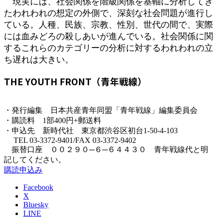
現実には、社会関係を階級関係を基軸に分析してき
たわれわれの想定の外側で、深刻な社会問題が進行し
ている。人種、民族、宗教、性別、世代の間で、実際
には血みどろの殺しあいが進んでいる。社会関係に関
するこれらのカテゴリーの分析に対するわれわれの立
ち遅れは大きい。
THE YOUTH FRONT（青年戦線）
・発行編集 日本共産青年同盟「青年戦線」編集委員会
・購読料 1部400円+郵送料
・申込先 新時代社 東京都渋谷区初台1-50-4-103
TEL 03-3372-9401/FAX 03-3372-9402
振替口座 ００２９０─６─６４４３０ 青年戦線代と明
記してください。
購読申込み
Facebook
X
Bluesky
LINE