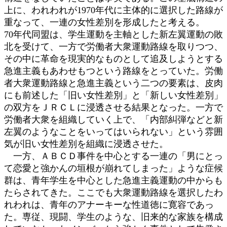
上に、われわれが1970年代に主体的に選択した路線が
重なって、一連の女性差別を形成したと考える。
70年代同盟は、学生運動を主軸とした新左翼運動の敗
北を受けて、一方で労働者大衆運動路線を取りつつ、
その中に革命を現実的なものとして追及しようとする
急進主義もあわせもつという路線をとっていた。労働
者大衆運動路線と急進主義という二つの要素は、皮肉
にも前述した「旧い女性差別」と「新しい女性差別」
の双方をＪＲＣＬに浸透させる結果となった。一方で
労働者大衆を組織していく上で、「内部糾弾などと新
左翼のようなことをいってはいられない」という雰囲
気が旧い女性差別を組織に浸透させた。
一方、ＡＢＣＤ事件を中心とする一連の「男にとっ
て恋愛と強かんの垣根が崩れてしまった」ような症候
群は、青年学生を中心とした急進主義運動の中からも
たらされてきた。ここでも大衆運動路線を選択したわ
れわれは、青年のアナーキーな性道徳に寛容であっ
た。専従、現闘、学生のような、旧来的な家族を構成