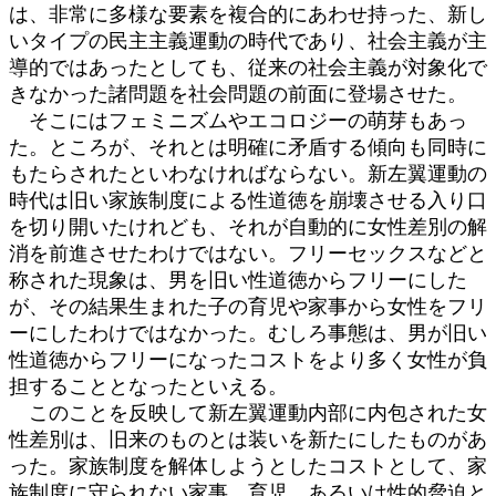
は、非常に多様な要素を複合的にあわせ持った、新し
いタイプの民主主義運動の時代であり、社会主義が主
導的ではあったとしても、従来の社会主義が対象化で
きなかった諸問題を社会問題の前面に登場させた。
そこにはフェミニズムやエコロジーの萌芽もあっ
た。ところが、それとは明確に矛盾する傾向も同時に
もたらされたといわなければならない。新左翼運動の
時代は旧い家族制度による性道徳を崩壊させる入り口
を切り開いたけれども、それが自動的に女性差別の解
消を前進させたわけではない。フリーセックスなどと
称された現象は、男を旧い性道徳からフリーにした
が、その結果生まれた子の育児や家事から女性をフリ
ーにしたわけではなかった。むしろ事態は、男が旧い
性道徳からフリーになったコストをより多く女性が負
担することとなったといえる。
このことを反映して新左翼運動内部に内包された女
性差別は、旧来のものとは装いを新たにしたものがあ
った。家族制度を解体しようとしたコストとして、家
族制度に守られない家事、育児、あるいは性的脅迫と