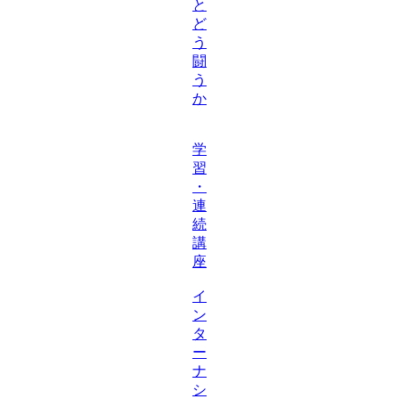
と
ど
う
闘
う
か
学
習
・
連
続
講
座
イ
ン
タ
ー
ナ
シ