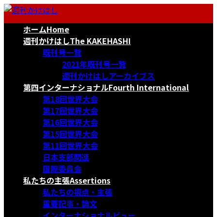
コ
ナ
ン
ビ
ホーム
Home
テ
ゲ
ン
ー
週刊かけはし
The KAKEHASHI
ツ
シ
既刊号一覧
へ
ョ
2021年既刊号一覧
ス
ン
週刊かけはしアーカイブス
キ
に
第四インターナショナル
Fourth International
ッ
移
第18回世界大会
プ
動
第17回世界大会
第16回世界大会
第15回世界大会
第11回世界大会
日本支部関連
国際委員会
私たちの主張
Assertions
私たちの視点・主張
重要記事・論文
インターナショナルビュー