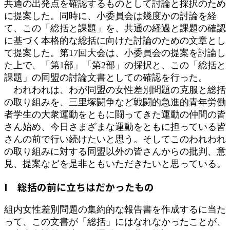
共通の出発点を確認するものとして討論と採択のため
に提案した。同時に、小委員会は幾度かの討論を経
て、この「総括と課題」を、共通の経過と課題の確認
に基づく本格的な総括に向けた討論のための文章とし
て提案した。第17回大会は、小委員会の提案を討論し
た上で、「第1部」「第2部」の採択と、この「総括と
課題」の同盟の討論文書としての確認を行った。
われわれは、わが同盟の女性差別問題の克服と総括
の取り組みを、三里塚闘争など戦闘的急進的青年労働
者学生の大衆運動をともに闘ってきた運動の仲間の皆
さん始め、今日さまざまな運動をともに担っている皆
さんの前で行い続けたいと思う。そしてこのわれわれ
の取り組みに対する同盟以外の皆さんからの批判、意
見、提案などを是非ともいただきたいと思っている。
I 総括の前に立ちはだかったもの
組内女性差別問題の集約的な報告書を作成するに当た
って、この文書が「総括」にはなれなかったことが、