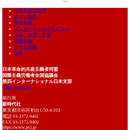
日本共産党批判
内ゲバ批判
青年同盟
インターナショナルビュー
文化・批評・学習
国際組織
コラム架橋
資料
日本革命的共産主義者同盟
国際主義労働者全国協議会
第四インターナショナル日本支部
https://jrcl.info/
発行所
新時代社
東京都渋谷区初台1-50-4-103
電話 03-3372-9401
FAX 03-3372-9402
https://www.jrcl.jp