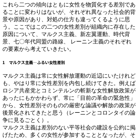
これら二つの傾向はともに女性を物質化する差別であ
ることに変わりはないが、それぞれ異なった社会的背
景や原因があり、対処の仕方も違ってくるように思
う。ここではこの二つの女性差別が組織内に存在した
原因について、マルクス主義、新左翼運動、時代背
景、七〇年代同盟の路線、 レーニン主義のそれぞれ
の要素から考えていきたい。
1 マルクス主義―ふるい女性差別
マルクス主義は常に女性解放運動の近辺にいたけれど
も、やはり常に女性差別を内包し続けてきた。例えば
ロシア共産党とコミンテルンの斬新な女性解放政策が
あったにもかかわらず、常に「目前の革命の緊急性」
から、女性差別そのものの厳密な論議や解放の政策が
後景化されてきたと思う（レーニンとコロンタイの論
争に見るごとく）。
マルクス主義は差別のない平等社会の建設を公約に掲
げたため、多くの女性が参加することとなったが、そ