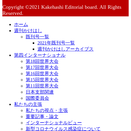
Copyright ©2021 Kakehashi Editorial board. All Rights
Reserved.
ホーム
週刊かけはし
既刊号一覧
2021年既刊号一覧
週刊かけはしアーカイブス
第四インターナショナル
第18回世界大会
第17回世界大会
第16回世界大会
第15回世界大会
第11回世界大会
日本支部関連
国際委員会
私たちの主張
私たちの視点・主張
重要記事・論文
インターナショナルビュー
新型コロナウイルス感染症について