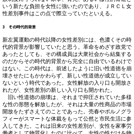
いう新たな負担を女性に強いたのであり、ＪＲＣＬ女
性差別事件はこの点で際立っていたといえる。
3 その時代的背景
新左翼運動の時代以降の女性差別には、色濃くその時
代的背景が影響していたと思う。革命をめざす政党で
あったとしても、その構成員は大衆社会から結集する
のだからその時代的背景から完全に自由でいるわけで
はない。この時代は、前述したように旧い性道徳を崩
壊させたにもかかわらず、新しい性道徳が成立してい
ないという時代であった。女性解放の入り口も開放さ
れたが、女性差別の新しい入り口も開かれた。
旧い性道徳の崩壊は、それまで抑圧されていた多様
な性の形態を解放したが、それは大量の性商品の市場
開放をたずさえてのことであった。売春やポルノグラ
フィーがスマートな体裁をもって公然と市民生活に参
入してきた。これは旧来の女性差別が、女性を家事労
働者として物質化したのに比べて、女性の性だけを物