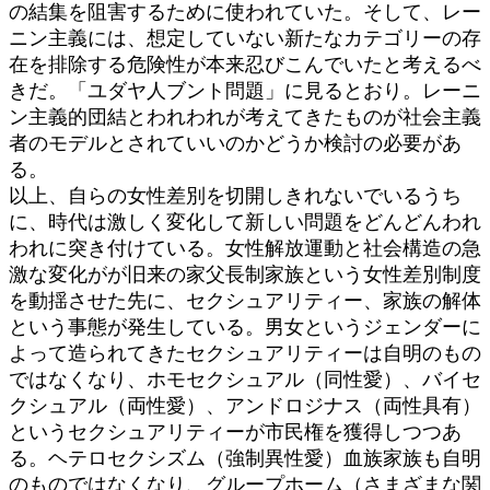
の結集を阻害するために使われていた。そして、レー
ニン主義には、想定していない新たなカテゴリーの存
在を排除する危険性が本来忍びこんでいたと考えるべ
きだ。「ユダヤ人ブント問題」に見るとおり。レーニ
ン主義的団結とわれわれが考えてきたものが社会主義
者のモデルとされていいのかどうか検討の必要があ
る。
以上、自らの女性差別を切開しきれないでいるうち
に、時代は激しく変化して新しい問題をどんどんわれ
われに突き付けている。女性解放運動と社会構造の急
激な変化がが旧来の家父長制家族という女性差別制度
を動揺させた先に、セクシュアリティー、家族の解体
という事態が発生している。男女というジェンダーに
よって造られてきたセクシュアリティーは自明のもの
ではなくなり、ホモセクシュアル（同性愛）、バイセ
クシュアル（両性愛）、アンドロジナス（両性具有）
というセクシュアリティーが市民権を獲得しつつあ
る。ヘテロセクシズム（強制異性愛）血族家族も自明
のものではなくなり、グループホーム（さまざまな関