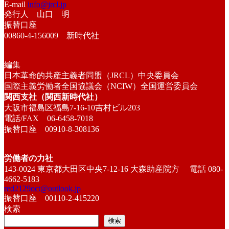
E-mail
info@jrcl.jp
発行人 山口 明
振替口座
00860-4-156009 新時代社
編集
日本革命的共産主義者同盟（JRCL）中央委員会
国際主義労働者全国協議会（NCIW）全国運営委員会
関西支社（関西新時代社）
大阪市福島区福島7-16-10吉村ビル203
電話/FAX 06-6458-7018
振替口座 00910-8-308136
労働者の力社
143-0024 東京都大田区中央7-12-16 大森助産院方 電話 080-
4662-5183
red2129oct@outlook.jp
振替口座 00110-2-415220
検索
検索