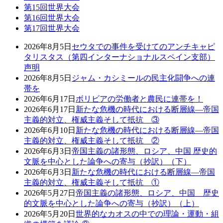
第15回世界大会
第16回世界大会
第17回世界大会
2026年8月5日
セウタでの事件を受けてのアンチキャピ
タリスタス（第四インターナショナルスペイン支部）
声明
2026年8月5日
ジャム・カシミールの民主化闘争への連
帯を
2026年6月17日
ボリビアの労働者と農民に連帯を！
2026年6月17日
新たな危機の時代における断層線―帝国
主義的対立、権威主義そして抵抗 ③
2026年6月10日
新たな危機の時代における断層線―帝国
主義的対立、権威主義そして抵抗 ②
2026年6月3日
帝国主義の諸形態、ロシア、中国 歴史的
文脈を中心とした論争への寄与（抄訳）（下）
2026年6月3日
新たな危機の時代における断層線―帝国
主義的対立、権威主義そして抵抗 ①
2026年5月27日
帝国主義の諸形態、ロシア、中国 歴史
的文脈を中心とした論争への寄与（抄訳）（上）
2026年5月20日
世界的なカオスの中での理論・運動・組