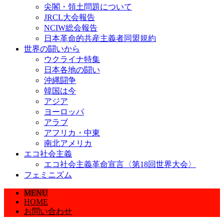
尖閣・領土問題について
JRCL大会報告
NCIW総会報告
日本革命的共産主義者同盟規約
世界の闘いから
ウクライナ特集
日本各地の闘い
沖縄闘争
韓国は今
アジア
ヨーロッパ
アラブ
アフリカ・中東
南北アメリカ
エコ社会主義
エコ社会主義革命宣言〈第18回世界大会〉
フェミニズム
MENU
HOME
お問い合わせ