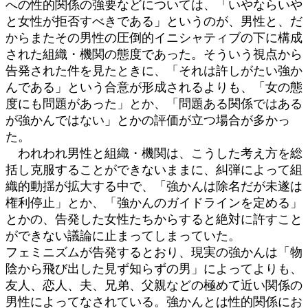
への性的関係の強要などについては、「いやならいや
と女性が拒否すべきである」というのが、男性と、だ
からまたその男性の圧倒的イニシャティブの下に構成
された組織・機関の態度であった。そういう視点から
告発された件を見たときに、「それは許しがたい強か
んである」という合意が形成されるよりも、「女の態
度にも問題があった」とか、「問題ある関係ではある
が強かんではない」とかの評価が立つ場合が多かっ
た。
われわれ男性と組織・機関は、こうした考え方を総
括し克服することができないままに、糾弾によって組
織的動揺が拡大する中で、「強かんは除名だが未遂は
権利停止」とか、「強かんのガイドラインを定める」
とかの、告発した女性たちからすると絶対に許すこと
ができない議論に止まってしまっていた。
フェミニズムが告発するとおり、現実の強かんは「物
陰から飛び出した見ず知らずの男」によってよりも、
友人、恋人、夫、兄弟、父親などの極めて近い関係の
男性によってなされている。強かんとは性的関係にお