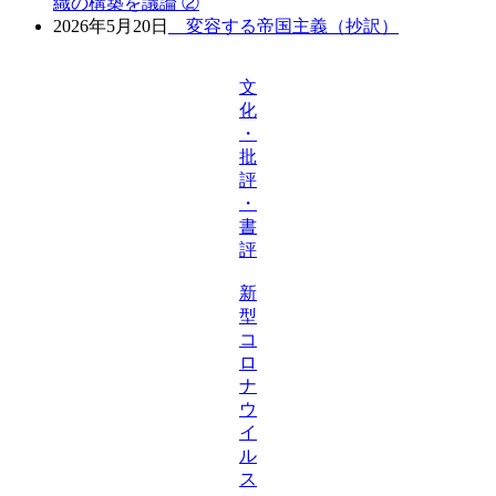
織の構築を議論 ②
2026年5月20日
変容する帝国主義（抄訳）
文
化
・
批
評
・
書
評
新
型
コ
ロ
ナ
ウ
イ
ル
ス