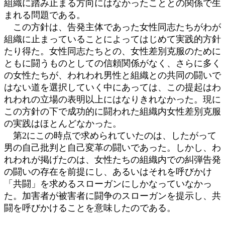
組織に踏み止まる方向にはなかったこととの関係で生
まれる問題である。
この方針は、告発主体であった女性同志たちがわが
組織に止まっていることによってはじめて実践的方針
たり得た。女性同志たちとの、女性差別克服のために
ともに闘うものとしての信頼関係がなく、さらに多く
の女性たちが、われわれ男性と組織との共同の闘いで
はない道を選択していく中にあっては、この提起はわ
れわれの立場の表明以上にはなりきれなかった。現に
この方針の下で成功的に闘われた組織内女性差別克服
の実践はほとんどなかった。
第2にこの時点で求められていたのは、したがって
男の自己批判と自己変革の闘いであった。しかし、わ
れわれが掲げたのは、女性たちの組織内での糾弾告発
の闘いの存在を前提にし、あるいはそれを呼びかけ
「共闘」を求めるスローガンにしかなっていなかっ
た。加害者が被害者に闘争のスローガンを提示し、共
闘を呼びかけることを意味したのである。