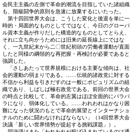
会民主主義の左側で革命的潮流を目指していた諸組織
も、階級闘争的原則を急速に放棄するにいたった。
第十四回世界大会は、こうした変化と後退を単に一
時的・局面的なものとしてではなく、今日のグローバ
ル資本主義が作りだした構造的なものとしてとらえ、
それに立ち向かうためには旧来の延長線上にではな
く、一九世紀末から二〇世紀初頭の労働者運動が直面
したと同様の綱領的な再把握・再検討が必要であると
強調した。
「さしあたって世界規模における主要な傾向は、社
会的運動の弱まりである。……伝統的諸政党に対する
不信から利益を引きだすのは一般にポピュリズムの組
織であり、しばしば極右政党である。前回の世界大会
の時点と比較して、革命的左翼はほぼ全面的にバラバ
ラになり、弱体化している。……われわれはかなり困
難になった状況のもとで革命的展望とインターナショ
ナルのために闘わなければならない」（14回世界大会
決議「新しい世界情勢が提起する挑戦課題」）。
同決議はまた「われわれが投げ込まれているのは通