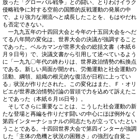
放った「グローバル戦争」との闘い、とりわけイラク
侵略戦争に対する空前の国際的反戦運動の発展の中
で、より強力な潮流へと成長したことを、もはやだれ
も否定できない。
一九九五年の十四回大会と今年の十五回大会をへだ
てる八年間の変化は、世界大会の決議が強調すること
であった。ベルカマンが世界大会の総括文書（本紙６
月９日号）で、決議文書から引用して述べているよう
に「一九九〇年代の終わりは、世界政治情勢の転換点
である。新しい局面が開かれ、労働運動と社会運動の
活動、綱領、組織の根元的な復活が日程に上ってい
る」状況が作りだされた。この変化はまた、Ｆ・オリ
ビエが世界政治情勢討論の冒頭で力を込めて訴えたこ
とであった（本紙６月16日号）。
そしてさらに重要なことは、こうした社会運動の新
たな登場と再編を作りだす闘いの中心にほぼ例外なく
第四インターナショナルの同志たちが立っていたとい
うことである。十四回世界大会で第四インターが強調
した「主体の危機と状況の困難さ」の強烈な自覚こ