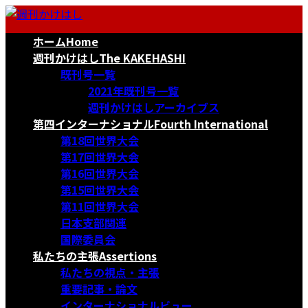
コ
ナ
ン
ビ
ホーム
Home
テ
ゲ
ン
ー
週刊かけはし
The KAKEHASHI
ツ
シ
既刊号一覧
へ
ョ
2021年既刊号一覧
ス
ン
週刊かけはしアーカイブス
キ
に
第四インターナショナル
Fourth International
ッ
移
第18回世界大会
プ
動
第17回世界大会
第16回世界大会
第15回世界大会
第11回世界大会
日本支部関連
国際委員会
私たちの主張
Assertions
私たちの視点・主張
重要記事・論文
インターナショナルビュー