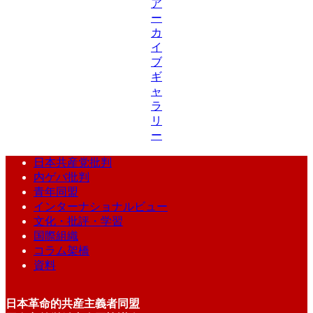
ア
ー
カ
イ
ブ
ギ
ャ
ラ
リ
ー
日本共産党批判
内ゲバ批判
青年同盟
インターナショナルビュー
文化・批評・学習
国際組織
コラム架橋
資料
日本革命的共産主義者同盟