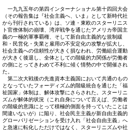
一九九五年の第四インターナショナル第十四回大会
（その報告集は『社会主義へ、いま』として新時代社
から刊行されている）は、ソ連・東欧のスターリニス
ト官僚体制の崩壊、湾岸戦争を通じたアメリカ帝国主
義の一極的軍事覇権、そして新自由主義的な規制緩
和・民営化・失業と雇用の不安定化の攻撃が拡大し、
社会主義への信頼性が大きく損なわれ、労働組合運動
が大きく後退し、全体としての階級的力関係が労働者
の側にとってきわめて不利に傾く情勢の中で開催され
た。
第二次大戦後の先進資本主義国において共通のもの
となっていたフォーディズム的階級統合を通じた「福
祉国家」体制は、解体攻撃にさらされた。スターリニ
ズムが解体的状況（これ自身について言えば、労働者
の階級的意識にとって積極的側面を持っていたことは
間違いないが）に陥り、社会民主主義が新自由主義的
グローバリゼーションを受け入れ「社会自由主義」へ
と急速に転化しただけではなく、スターリニズムや社