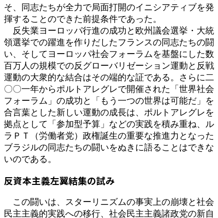
そ、同志たちが全力で局面打開のイニシアティブを発
揮することのできた前提条件であった。
反失業ヨーロッパ行進の成功と欧州議会選挙・大統
領選挙での躍進を作りだしたフランスの同志たちの闘
い、そしてヨーロッパ社会フォーラムを基盤にした数
百万人の規模での反グローバリゼーション運動と反戦
運動の大衆的な結合はその端的な証である。さらに二
〇〇一年からポルトアレグレで開催された「世界社会
フォーラム」の成功と「もう一つの世界は可能だ」を
合言葉とした新しい運動の成長は、ポルトアレグレを
拠点として「参加型予算」などの実践を積み重ね、ル
ラＰＴ（労働者党）政権誕生の重要な推進力となった
ブラジルの同志たちの闘いをぬきに語ることはできな
いのである。
反資本主義左翼結集の試み
この闘いは、スターリニズムの事実上の崩壊と社会
民主主義的実践への移行、社会民主主義諸政党の新自