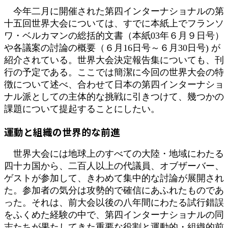
更
今年二月に開催された第四インターナショナルの第
新
十五回世界大会については、すでに本紙上でフランソ
日
ワ・ベルカマンの総括的文書（本紙03年６月９日号）
時
:
や各議案の討論の概要（６月16日号～６月30日号) が
紹介されている。世界大会決定報告集についても、刊
行の予定である。ここでは簡潔に今回の世界大会の特
徴について述べ、合わせて日本の第四インターナショ
ナル派としての主体的な挑戦に引きつけて、幾つかの
課題について提起することにしたい。
運動と組織の世界的な前進
世界大会には地球上のすべての大陸・地域にわたる
四十カ国から、二百人以上の代議員、オブザーバー、
ゲストが参加して、きわめて集中的な討論が展開され
た。参加者の気分は攻勢的で確信にあふれたものであ
った。それは、前大会以後の八年間にわたる試行錯誤
をふくめた経験の中で、第四インターナショナルの同
志たちが果たしてきた重要な役割と運動的・組織的前