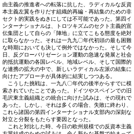
由主義の推進者への転落に抗した、ラディカルな反資
本主義左翼を作りだす組織的再編・再結集のための非
セクト的実践をぬきにしては不可能であった。第四イ
ンターナショナルは、トロツキズムのセクト主義的宣
伝集団として自らの「陣地」に立てこもる態度を絶対
に取らなかった。それは一九九〇年代初頭の最も困難
な時期においても決して例外ではなかった。そして今
日、反グローバリゼーション運動の急速な発展と社会
的抵抗運動の各国レベル、地域レベル、そして国際的
な連携の拡大の中で、新しいラディカル左派の結集に
向けたアプローチが具体的に結実しつつある。
こうした挑戦は、一九八〇年代の後半からすでに模
索されていたことであった。ドイツやスペインでの旧
毛沢東主義組織との統合に向けた試みは、その現れで
あった。しかし、それは多くの場合、失敗に終わり、
これら諸国の第四インターナショナル支部内の深刻な
対立と分裂をもたらす要因となった。
これと対比した時、今日の欧州規模での反資本主義
左翼結成のための試みは、全く新たな基盤で始まって