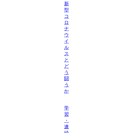
新
型
コ
ロ
ナ
ウ
イ
ル
ス
と
ど
う
闘
う
か
学
習
・
連
続