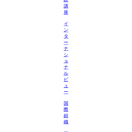
講
座
イ
ン
タ
ー
ナ
シ
ョ
ナ
ル
ビ
ュ
ー
国
際
組
織