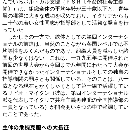
んでいるポルトガル支部（ＰＳＲ〔革命的社会主義
党〕）は、組織全体の平均年齢が三十歳以下と、青年
層の獲得に大きな成功を収めており、イタリアからも
二十代の若い女性同志が指導部として活発な発言を行
っていた。
しかしその一方で、総体としての第四インターナシ
ョナルの前進は、当然のことながら各国レベルでは不
均等性をふくんだものであり、組織人員を減らした諸
国も少なくはない。これは、一九九五年に開催された
前回の世界大会から今回まで八年間にわたって大会が
開催できなかったインターナショナルとしての独自の
指導機関の弱さとも関係している。そのことは、八十
歳となる現在もかくしゃくとして第一線で活躍してい
るリビオ・マイタン（彼は、第四インターナショナル
派を代表してイタリア共産主義再建党の全国指導部の
一員となっている）が開会あいさつの中で強調してい
たことであった。
主体の危機克服への大長征