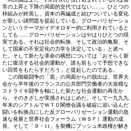
常の上昇と下降の局面的交代ではない……。ひとつの
枠組みが終焉し、資本の再編成と結びついている変化
が新しい諸問題を提起している。グローバリゼーショ
ンというテーマがイデオロギー的に利用されていると
しても……グローバリゼーションはやはりひとつの現
実である。それは社会的転換、そして政治的亀裂、そ
して国家の不安定化の力学を決定している」と述べ
た。そして新たな革命の構想については「おそらく新
たに復活する社会的運動が、誰も前もって予想できな
い回答をもたらすだろう」と提起したのである。
この階級闘争の「底」の局面からの脱出は、世界大
会から半年後のフランスの公共部門労働者の大規模な
ストライキ闘争を軸にした新たな社会運動の再生か
ら、そのきざしが実感されはじめた。そして一九九九
年末のシアトルでＷＴＯ閣僚会議を破綻に追い込んだ
闘いを転換点にした反グローバリゼーション運動の急
速な発展と世界社会フォーラム（ＷＳＦ）運動の成
長、そして「９・11」を契機にブッシュ米政権が解き