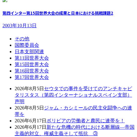
第四インター第15回世界大会の成果と日本における挑戦課題2
2003年10月13日
その他
国際委員会
日本支部関連
第11回世界大会
第15回世界大会
第16回世界大会
第17回世界大会
2026年8月5日
セウタでの事件を受けてのアンチキャピ
タリスタス（第四インターナショナルスペイン支部）
声明
2026年8月5日
ジャム・カシミールの民主化闘争への連
帯を
2026年6月17日
ボリビアの労働者と農民に連帯を！
2026年6月17日
新たな危機の時代における断層線―帝国
主義的対立、権威主義そして抵抗 ③