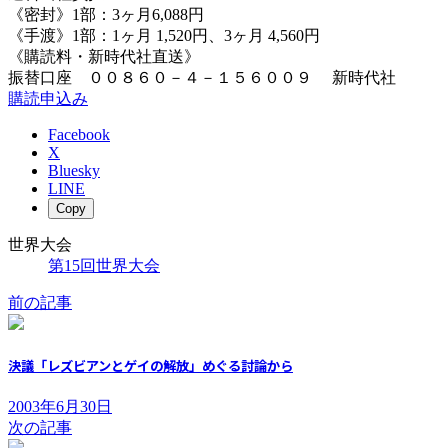
《密封》1部：3ヶ月6,088円
《手渡》1部：1ヶ月 1,520円、3ヶ月 4,560円
《購読料・新時代社直送》
振替口座 ００８６０－４－１５６００９ 新時代社
購読申込み
Facebook
X
Bluesky
LINE
Copy
世界大会
第15回世界大会
前の記事
決議「レズビアンとゲイの解放」めぐる討論から
2003年6月30日
次の記事