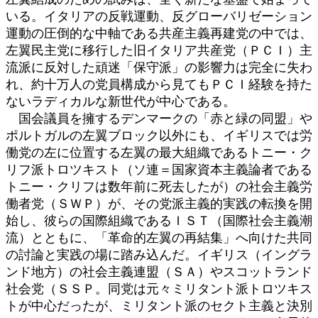
いる。イタリアの反戦運動、反グローバリゼーション
運動の圧倒的な中軸である共産主義再建党の中では、
左翼民主党に移行した旧イタリア共産党（ＰＣＩ）主
流派に反対した頑迷「保守派」の影響力は完全に失わ
れ、約十万人の党員構成から見てもＰＣＩ経験を持た
ないラディカルな新世代が中心である。
国会議員を擁するデンマークの「赤と緑の同盟」や
ポルトガルの左翼ブロック以外にも、イギリスでは労
働党の左に位置する左翼の最大組織であるトニー・ク
リフ派トロツキスト（ソ連＝国家資本主義論者である
トニー・クリフは数年前に死去したが）の社会主義労
働者党（ＳＷＰ）が、その党派主義的実践の転換を開
始し、彼らの国際組織であるＩＳＴ（国際社会主義潮
流）とともに、「革命的左翼の再結集」へ向けた共同
の討論と実践の場に踏み込んだ。イギリス（イングラ
ンド地方）の社会主義連盟（ＳＡ）やスコットランド
社会党（ＳＳＰ。同党は元々ミリタント派トロツキス
トが中心だったが、ミリタント派のセクト主義と決別