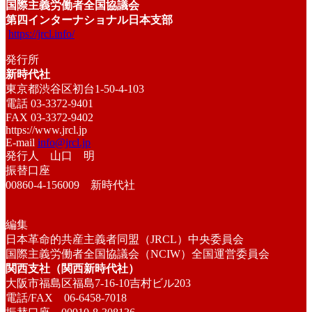
国際主義労働者全国協議会
第四インターナショナル日本支部
https://jrcl.info/
発行所
新時代社
東京都渋谷区初台1-50-4-103
電話 03-3372-9401
FAX 03-3372-9402
https://www.jrcl.jp
E-mail
info@jrcl.jp
発行人 山口 明
振替口座
00860-4-156009 新時代社
編集
日本革命的共産主義者同盟（JRCL）中央委員会
国際主義労働者全国協議会（NCIW）全国運営委員会
関西支社（関西新時代社）
大阪市福島区福島7-16-10吉村ビル203
電話/FAX 06-6458-7018