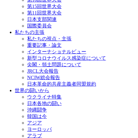
第15回世界大会
第11回世界大会
日本支部関連
国際委員会
私たちの主張
私たちの視点・主張
重要記事・論文
インターナショナルビュー
新型コロナウイルス感染症について
尖閣・領土問題について
JRCL大会報告
NCIW総会報告
日本革命的共産主義者同盟規約
世界の闘いから
ウクライナ特集
日本各地の闘い
沖縄闘争
韓国は今
アジア
ヨーロッパ
アラブ