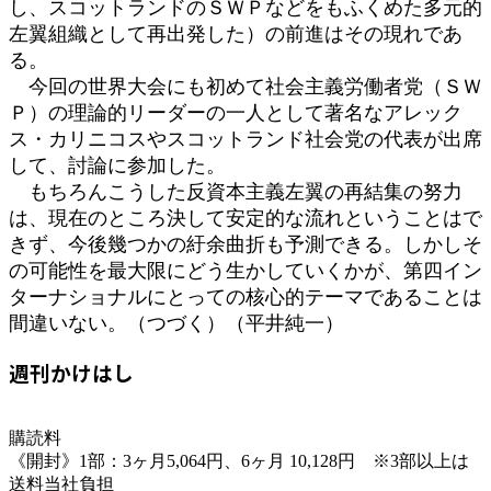
し、スコットランドのＳＷＰなどをもふくめた多元的
左翼組織として再出発した）の前進はその現れであ
る。
今回の世界大会にも初めて社会主義労働者党（ＳＷ
Ｐ）の理論的リーダーの一人として著名なアレック
ス・カリニコスやスコットランド社会党の代表が出席
して、討論に参加した。
もちろんこうした反資本主義左翼の再結集の努力
は、現在のところ決して安定的な流れということはで
きず、今後幾つかの紆余曲折も予測できる。しかしそ
の可能性を最大限にどう生かしていくかが、第四イン
ターナショナルにとっての核心的テーマであることは
間違いない。（つづく）（平井純一）
週刊かけはし
購読料
《開封》1部：3ヶ月5,064円、6ヶ月 10,128円 ※3部以上は
送料当社負担