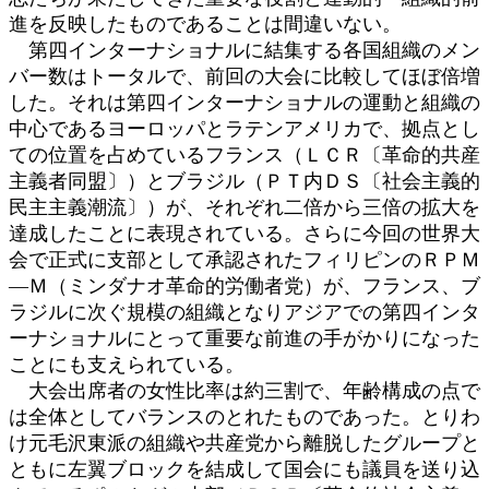
進を反映したものであることは間違いない。
第四インターナショナルに結集する各国組織のメン
バー数はトータルで、前回の大会に比較してほぼ倍増
した。それは第四インターナショナルの運動と組織の
中心であるヨーロッパとラテンアメリカで、拠点とし
ての位置を占めているフランス（ＬＣＲ〔革命的共産
主義者同盟〕）とブラジル（ＰＴ内ＤＳ〔社会主義的
民主主義潮流〕）が、それぞれ二倍から三倍の拡大を
達成したことに表現されている。さらに今回の世界大
会で正式に支部として承認されたフィリピンのＲＰＭ
―Ｍ（ミンダナオ革命的労働者党）が、フランス、ブ
ラジルに次ぐ規模の組織となりアジアでの第四インタ
ーナショナルにとって重要な前進の手がかりになった
ことにも支えられている。
大会出席者の女性比率は約三割で、年齢構成の点で
は全体としてバランスのとれたものであった。とりわ
け元毛沢東派の組織や共産党から離脱したグループと
ともに左翼ブロックを結成して国会にも議員を送り込