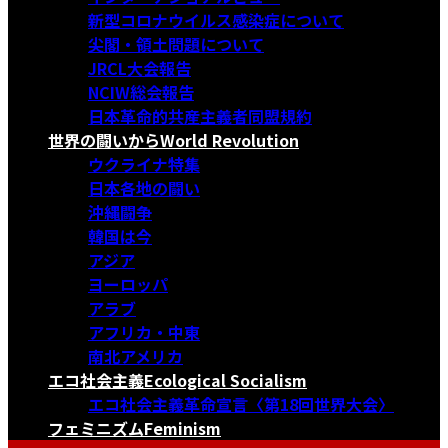
新型コロナウイルス感染症について
尖閣・領土問題について
JRCL大会報告
NCIW総会報告
日本革命的共産主義者同盟規約
世界の闘いから
World Revolution
ウクライナ特集
日本各地の闘い
沖縄闘争
韓国は今
アジア
ヨーロッパ
アラブ
アフリカ・中東
南北アメリカ
エコ社会主義
Ecological Socialism
エコ社会主義革命宣言〈第18回世界大会〉
フェミニズム
Feminism