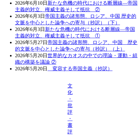
2026年6月10日
新たな危機の時代における断層線―帝国
主義的対立、権威主義そして抵抗 ②
2026年6月3日
帝国主義の諸形態、ロシア、中国 歴史的
文脈を中心とした論争への寄与（抄訳）（下）
2026年6月3日
新たな危機の時代における断層線―帝国
主義的対立、権威主義そして抵抗 ①
2026年5月27日
帝国主義の諸形態、ロシア、中国 歴史
的文脈を中心とした論争への寄与（抄訳）（上）
2026年5月20日
世界的なカオスの中での理論・運動・組
織の構築を議論 ②
2026年5月20日
変容する帝国主義（抄訳）
文
化
・
批
評
・
書
評