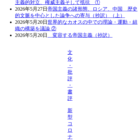
主義的対立、権威主義そして抵抗 ①
2026年5月27日
帝国主義の諸形態、ロシア、中国 歴史
的文脈を中心とした論争への寄与（抄訳）（上）
2026年5月20日
世界的なカオスの中での理論・運動・組
織の構築を議論 ②
2026年5月20日
変容する帝国主義（抄訳）
文
化
・
批
評
・
書
評
新
型
コ
ロ
ナ