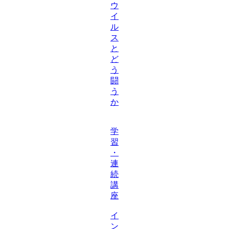
ウ
イ
ル
ス
と
ど
う
闘
う
か
学
習
・
連
続
講
座
イ
ン