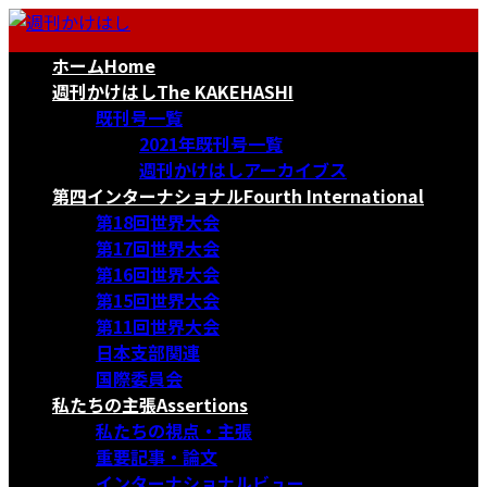
コ
ナ
ン
ビ
ホーム
Home
テ
ゲ
ン
ー
週刊かけはし
The KAKEHASHI
ツ
シ
既刊号一覧
へ
ョ
2021年既刊号一覧
ス
ン
週刊かけはしアーカイブス
キ
に
第四インターナショナル
Fourth International
ッ
移
第18回世界大会
プ
動
第17回世界大会
第16回世界大会
第15回世界大会
第11回世界大会
日本支部関連
国際委員会
私たちの主張
Assertions
私たちの視点・主張
重要記事・論文
インターナショナルビュー