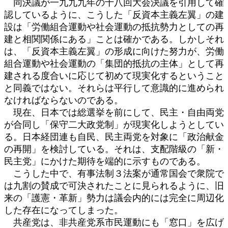
同決議が一九九九年の十八回大会決議を引用して確
認しているように、こうした「反資本主義左翼」の建
設は「労働組合運動や社会運動の抵抗勢力としての再
建と相関関係にある」ことは確かである。しかしそれ
は、「反資本主義左翼」の形成に向けた努力が、労働
組合運動や社会運動の「集団的抵抗の主体」として再
建される度合いに応じて初めて現実化するということ
と同義ではない。それらは平行して意識的に進められ
なければならないのである。
現在、日本では総選挙を前にして、民主・自由両党
が合同し「保守二大政党制」が現実化しようとしてい
る。日本経団連も自民、民主両党を対象に「政治献金
の再開」を検討している。それは、支配階級の「新・
民主党」にかけた期待を端的に示すものである。
こうした中で、有事法制３法案が通常国会で衆院で
は九割の賛成で可決されたことに見られるように、旧
来の「護憲・革新」勢力は議会内的には完全に周辺化
した存在になってしまった。
共産党は、非共産党系市民運動にも「窓口」を広げ