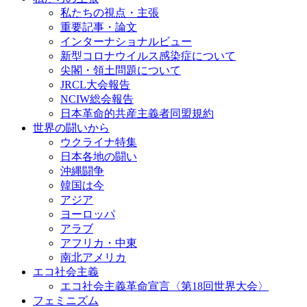
私たちの視点・主張
重要記事・論文
インターナショナルビュー
新型コロナウイルス感染症について
尖閣・領土問題について
JRCL大会報告
NCIW総会報告
日本革命的共産主義者同盟規約
世界の闘いから
ウクライナ特集
日本各地の闘い
沖縄闘争
韓国は今
アジア
ヨーロッパ
アラブ
アフリカ・中東
南北アメリカ
エコ社会主義
エコ社会主義革命宣言〈第18回世界大会〉
フェミニズム