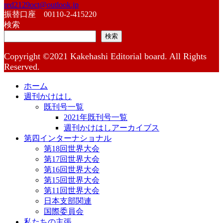
red2129oct@outlook.jp
振替口座 00110-2-415220
検索
検索
Copyright ©2021 Kakehashi Editorial board. All Rights
Reserved.
ホーム
週刊かけはし
既刊号一覧
2021年既刊号一覧
週刊かけはしアーカイブス
第四インターナショナル
第18回世界大会
第17回世界大会
第16回世界大会
第15回世界大会
第11回世界大会
日本支部関連
国際委員会
私たちの主張