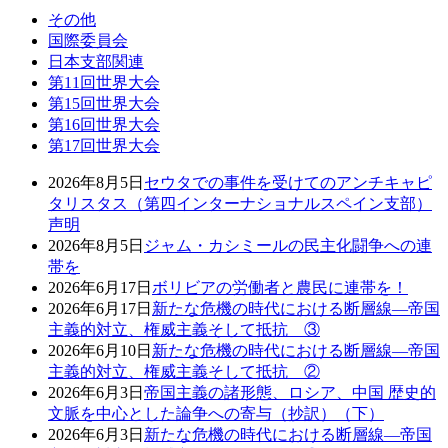
その他
国際委員会
日本支部関連
第11回世界大会
第15回世界大会
第16回世界大会
第17回世界大会
2026年8月5日
セウタでの事件を受けてのアンチキャピ
タリスタス（第四インターナショナルスペイン支部）
声明
2026年8月5日
ジャム・カシミールの民主化闘争への連
帯を
2026年6月17日
ボリビアの労働者と農民に連帯を！
2026年6月17日
新たな危機の時代における断層線―帝国
主義的対立、権威主義そして抵抗 ③
2026年6月10日
新たな危機の時代における断層線―帝国
主義的対立、権威主義そして抵抗 ②
2026年6月3日
帝国主義の諸形態、ロシア、中国 歴史的
文脈を中心とした論争への寄与（抄訳）（下）
2026年6月3日
新たな危機の時代における断層線―帝国