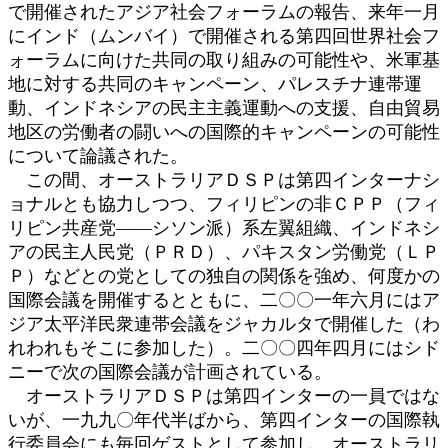
で開催されたアジア社会フォーラムの報告、来年一月
にインド（ムンバイ）で開催される第四回世界社会フ
ォーラムに向けた共同の取り組みの可能性や、米軍基
地に対する共同のキャンペーン、パレスチナ連帯運
動、インドネシアの民主主義運動への支援、自由貿易
地区の労働者の闘いへの国際的キャンペーンの可能性
について論議された。
この間、オーストラリアＤＳＰは第四インターナシ
ョナルとも協力しつつ、フィリピンの非ＣＰＰ（フィ
リピン共産党――シソン派）系左翼組織、インドネシ
アの民主人民党（ＰＲＤ）、パキスタン労働党（ＬＰ
Ｐ）などとの党としての独自の関係を強め、何度かの
国際会議を開催するとともに、二〇〇一年六月にはア
ジア太平洋民衆連帯会議をジャカルタで開催した（わ
れわれもそこに参加した）。二〇〇四年四月にはシド
ニーで次の国際会議が計画されている。
オーストラリアＤＳＰは第四インターの一員ではな
いが、一九九〇年代半ばから、第四インターの国際執
行委員会にも毎回ゲストとして参加し、オーストラリ