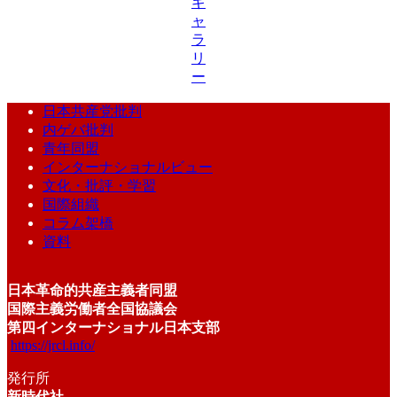
ギ
ャ
ラ
リ
ー
日本共産党批判
内ゲバ批判
青年同盟
インターナショナルビュー
文化・批評・学習
国際組織
コラム架橋
資料
日本革命的共産主義者同盟
国際主義労働者全国協議会
第四インターナショナル日本支部
https://jrcl.info/
発行所
新時代社