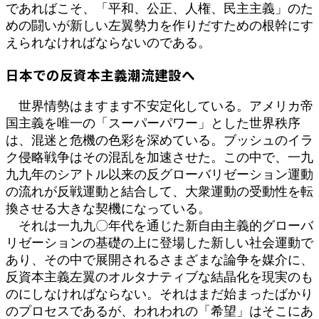
であればこそ、「平和、公正、人権、民主主義」のた
めの闘いが新しい左翼勢力を作りだすための根幹にす
えられなければならないのである。
日本での反資本主義潮流建設へ
世界情勢はますます不安定化している。アメリカ帝
国主義を唯一の「スーパーパワー」とした世界秩序
は、混迷と危機の色彩を深めている。ブッシュのイラ
ク侵略戦争はその混乱を加速させた。この中で、一九
九九年のシアトル以来の反グローバリゼーション運動
の流れが反戦運動と結合して、大衆運動の受動性を転
換させる大きな契機になっている。
それは一九九〇年代を通じた新自由主義的グローバ
リゼーションの基礎の上に登場した新しい社会運動で
あり、その中で展開されるさまざまな論争を媒介に、
反資本主義左翼のオルタナティブな結晶化を現実のも
のにしなければならない。それはまだ始まったばかり
のプロセスであるが、われわれの「希望」はそこにあ