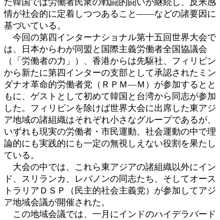
た韓国では労働者民衆の戦闘的闘いが継続し、反米感
情が社会的に定着しつつあること――などの諸要因に
基づいている。
今回の第四インターナショナル第十五回世界大会で
は、日本からわが同盟と国際主義労働者全国協議会
（「労働者の力」）、香港からは先駆社、フィリピン
から新たに第四インターの支部として承認されたミン
ダナオ革命的労働者党（ＲＰＭ―Ｍ）が参加するとと
もに、ゲストとして初めて韓国と台湾から同志が参加
した。フィリピンを除けば世界大会に出席した東アジ
ア地域の諸組織はそれぞれ小さなグループであるが、
いずれも現実の労働者・市民運動、社会運動の中で理
論的にも実践的にも一定の無視しえない役割を果たし
ている。
大会の中では、これら東アジアの諸組織以外にイン
ド、スリランカ、レバノンの同志たち、そしてオース
トラリアＤＳＰ（民主的社会主義党）が参加してアジ
ア地域会議が開催された。
この地域会議では、一月にインドのハイデラバード