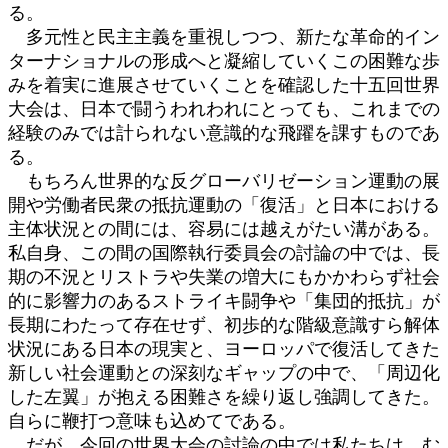
る。
多元性と民主主義を重視しつつ、新たな革命的イン
ターナショナルの形成へと凝縮していくこの困難な歩
みを着実に進展させていくことを確認した十五回世界
大会は、日本で闘うわれわれにとっても、これまでの
経験のみでは計られない意識的な飛躍を課すものであ
る。
もちろん世界的な反グローバリゼーション運動の展
開や労働者民衆の抵抗運動の「復活」と日本における
主体状況との間には、容易には越えがたい溝がある。
私自身、この間の国際執行委員会の討論の中では、長
期の不況とリストラや失業の増大にもかかわらず社会
的に影響力のあるストライキ闘争や「集団的抵抗」が
長期にわたって存在せず、初歩的な階級意識すら解体
状況にある日本の現実と、ヨーロッパで復活してきた
新しい社会運動との深刻なギャップの中で、「周辺化
した左翼」が抱える困難さを繰り返し強調してきた。
自らに鞭打つ意味も込めてである。
だが、今回の世界大会の討論の中では私たちは、む