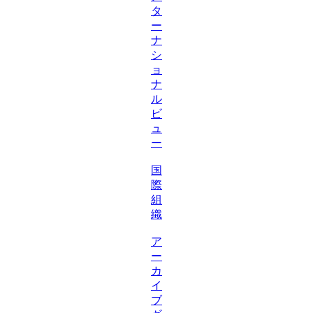
タ
ー
ナ
シ
ョ
ナ
ル
ビ
ュ
ー
国
際
組
織
ア
ー
カ
イ
ブ