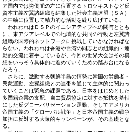
ア国内では労働党の左に位置するトロツキストなど反
資本主義左翼諸組織を結集した社会主義連盟（ＳＡ）
の中軸に位置して精力的な活動を繰り広げている。
われわれはＤＳＰのイニシアティブへの関与ととも
に、東アジアレベルでの地域的な共同の行動と左翼諸
組織の国際的ネットワークに挑戦していかなければな
らない。われわれは香港や台湾の同志との組織的・運
動的交流に着手しているが、今回の世界大会はその構
想をいっそう具体的に進めていくための踏み台になる
だろう。
さらに、激動する朝鮮半島の情勢に韓国の労働者・
民衆運動、左翼組織との連帯を通じて主体的に関わっ
ていくことは緊急の課題である。日本をはじめとした
多国籍企業の支配、自由貿易協定に対する抵抗を基軸
にした反グローバリゼーション運動、そしてアメリカ
帝国主義の「グローバル戦争」と日本帝国主義の戦争
加担に反対する大衆的キャンペーンが、その基礎とな
る。