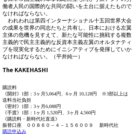
働者人民の国際的な共同の闘いを土台に据えたもので
なければならない。
われわれは第四インターナショナル十五回世界大会
の成果を世界の同志たちと共有し、日本における左翼
主体の危機を見すえて、新たな可能性に挑戦する複数
主義的で民主主義的な反資本主義左翼のオルタナティ
ブを現実化するためにイニシアティブを発揮していか
なければならない。（平井純一）
The KAKEHASHI
購読料
《開封》1部：3ヶ月5,064円、6ヶ月 10,128円 ※3部以上は
送料当社負担
《密封》1部：3ヶ月6,088円
《手渡》1部：1ヶ月 1,520円、3ヶ月 4,560円
《購読料・新時代社直送》
振替口座 ００８６０－４－１５６００９ 新時代社
購読申込み