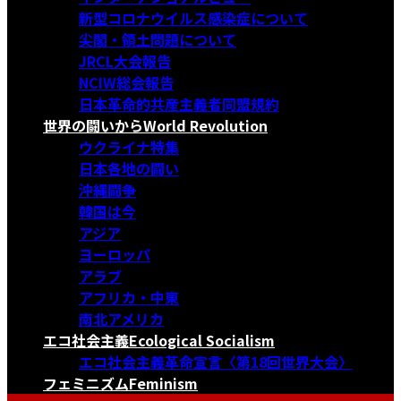
新型コロナウイルス感染症について
尖閣・領土問題について
JRCL大会報告
NCIW総会報告
日本革命的共産主義者同盟規約
世界の闘いから
World Revolution
ウクライナ特集
日本各地の闘い
沖縄闘争
韓国は今
アジア
ヨーロッパ
アラブ
アフリカ・中東
南北アメリカ
エコ社会主義
Ecological Socialism
エコ社会主義革命宣言〈第18回世界大会〉
フェミニズム
Feminism