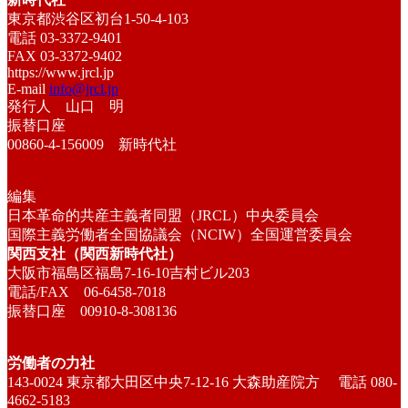
東京都渋谷区初台1-50-4-103
電話 03-3372-9401
FAX 03-3372-9402
https://www.jrcl.jp
E-mail
info@jrcl.jp
発行人 山口 明
振替口座
00860-4-156009 新時代社
編集
日本革命的共産主義者同盟（JRCL）中央委員会
国際主義労働者全国協議会（NCIW）全国運営委員会
関西支社（関西新時代社）
大阪市福島区福島7-16-10吉村ビル203
電話/FAX 06-6458-7018
振替口座 00910-8-308136
労働者の力社
143-0024 東京都大田区中央7-12-16 大森助産院方 電話 080-
4662-5183