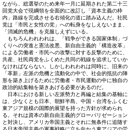
ながら、総選挙のため来年一月に延期された第二十三
回党大会で現綱領を全面的に改訂し「資本主義の枠
内」路線を完成させる右傾化の道に踏み込んだ。社民
党は「市民と女性の党」への転身をなしえないまま、
「消滅的危機」を克服しえずにいる。
もちろんわれわれは、「戦争ができる国家体制」づ
くりへの突進と憲法改悪、新自由主義的「構造改革」
による労働者・市民への攻撃に対する反撃のために、
共産、社民両党をふくめた共同の戦線を追求していか
なければならない。しかしわれわれは同時に、旧来の
「革新」左派の危機と流動化の中で、社会的抵抗の陣
形を築き上げるために労働者・市民運動の中に独自の
政治的結集軸を築きあげる必要があるのだ。
日本における新しい左派勢力と再編と結集の基軸に
は、少なくとも日本、朝鮮半島、中国・台湾をふくむ
東アジア規模の国際的展望を持った方針が求められ
る。それは資本の新自由主義的グローバリゼーション
と対決し、アメリカ帝国主義とそれに無条件に追随す
る日本帝国主義の軍事戦略に立ち向かう東アジアの労