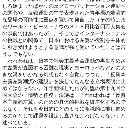
しろ始まったばかりの反グローバリゼーション運動へ
の関心や、反戦運動の中で表現された青年層の端著的
な登場の可能性に重点を置いて発言した（その時はま
だワールド・ピース・ナウの３・８日比谷四万人集会
の以前ではあったが）。そこではインターナショナル
の挑戦との関係で、日本における左翼の役割を主体的
に引き受けようとする意識が強く働いていたことは言
うまでもない。
われわれは、日本で社会主義革命運動の再生をめざ
す左翼が直面する困難な現実とヨーロッパなどとの大
きな溝をいかなる幻想もなく自覚しつつも、「反資本
主義左翼潮流の建設」を決してたんなる立場表明に止
めてはならない。昨年開催したわが同盟の第十九回全
国大会の「情勢と任務」決議は、「われわれは『反資
本主義的左翼』のための具体的挑戦を彼岸化するので
はなく、それを今日的にどのように意識的に推し進め
るのかとして課題を設定し直さなければならない」と
述べている。