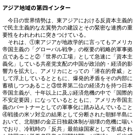
更
アジア地域の第四インター
新
日
今日の世界情勢は、東アジアにおける反資本主義的
時
:
で民主主義的な左翼勢力の建設とその緊密な連携の重
要性をわれわれに突きつけている。
それは、①東アジアが地政学的に言ってもアメリカ
帝国主義の「グローバル戦争」の枢要の戦略的軍事拠
点であること②「世界の工場」として急速に「資本主
義化」している共産党支配の中国が政治的・経済的影
響力を拡大し、アメリカにとっての「潜在的脅威」と
して浮上しているとともに、爆発的矛盾をその内部に
蓄積しつつあること③世界第二位の経済力を持つ日本
帝国主義が、十年以上に及ぶ経済危機の中で「国際的
不安定要因」になっているとともに、アメリカ帝国主
義のパートナーとしての軍事化に踏み込んでいること
④戦後の米ソ対立の結果として分断された朝鮮半島に
おいて、北朝鮮の金正日独裁体制が崩壊の危機に喘い
でおり、冷戦時の「反共」最前線国家として形成され