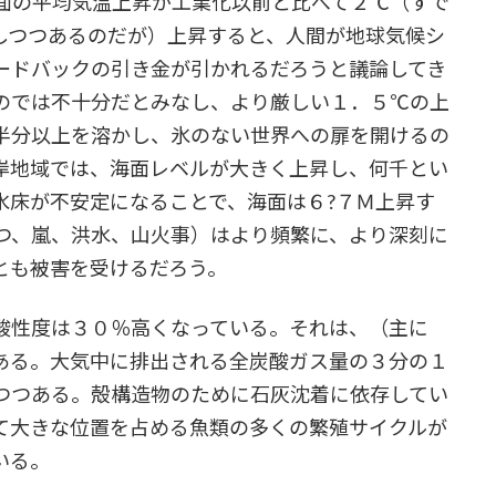
面の平均気温上昇が工業化以前と比べて２℃（すで
しつつあるのだが）上昇すると、人間が地球気候シ
ードバックの引き金が引かれるだろうと議論してき
のでは不十分だとみなし、より厳しい１．５℃の上
半分以上を溶かし、氷のない世界への扉を開けるの
岸地域では、海面レベルが大きく上昇し、何千とい
氷床が不安定になることで、海面は６?７Ｍ上昇す
つ、嵐、洪水、山火事）はより頻繁に、より深刻に
とも被害を受けるだろう。
酸性度は３０％高くなっている。それは、（主に
ある。大気中に排出される全炭酸ガス量の３分の１
つつある。殻構造物のために石灰沈着に依存してい
て大きな位置を占める魚類の多くの繁殖サイクルが
いる。