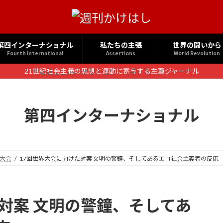
第四インターナショナル
私たちの主張
世界の闘いから
Fourth International
Assertions
World Revolution
21世紀社会主義の思想と運動に寄与する左翼ジャーナル
第四インターナショナル
界大会
17回世界大会に向けた対案 文明の警鐘、そしてあるエコ社会主義者の反応
対案 文明の警鐘、そしてあ