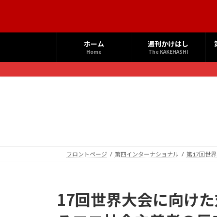
コ
ナ
ン
ビ
テ
ゲ
ン
ー
ホーム
週刊かけはし
ツ
シ
Home
The KAKEHASHI
へ
ョ
ス
ン
キ
に
ッ
移
プ
動
フロントページ
第四インターナショナル
第17回世
17回世界大会に向けた