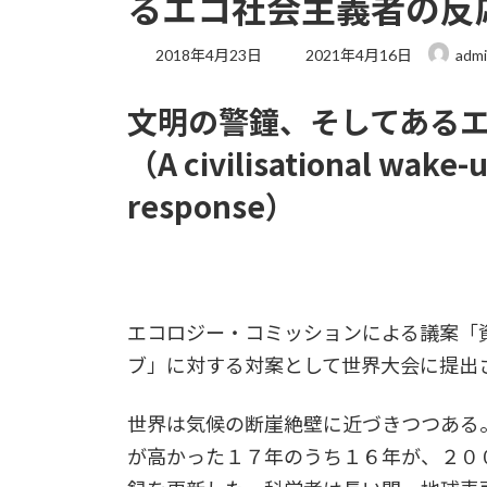
るエコ社会主義者の反
最
2018年4月23日
2021年4月16日
adm
終
更
文明の警鐘、そしてある
新
日
（A civilisational wake-u
時
:
response）
エコロジー・コミッションによる議案「
ブ」に対する対案として世界大会に提出
世界は気候の断崖絶壁に近づきつつある
が高かった１７年のうち１６年が、２０