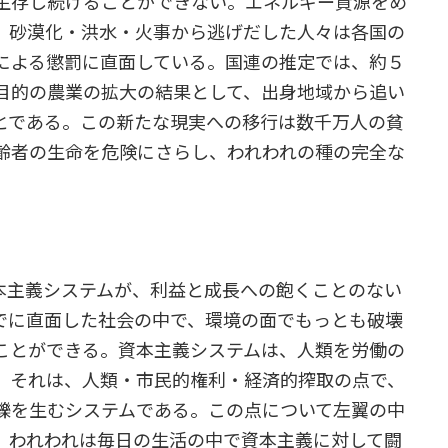
生存し続けることができない。エネルギー資源をめ
。砂漠化・洪水・火事から逃げだした人々は各国の
による懲罰に直面している。国連の推定では、約５
目的の農業の拡大の結果として、出身地域から追い
とである。この新たな現実への移行は数千万人の貧
齢者の生命を危険にさらし、われわれの種の完全な
本主義システムが、利益と成長への飽くことのない
でに直面した社会の中で、環境の面でもっとも破壊
ことができる。資本主義システムは、人類を労働の
。それは、人類・市民的権利・経済的搾取の点で、
轢を生むシステムである。この点について左翼の中
、われわれは毎日の生活の中で資本主義に対して闘