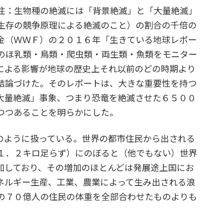
注：生物種の絶滅には「背景絶滅」と「大量絶滅」
生存の競争原理による絶滅のこと）の割合の千倍の
金（ＷＷＦ）の２０１６年「生きている地球レポー
のほ乳類・鳥類・爬虫類・両生類・魚類をモニター
による影響が地球の歴史上それ以前のどの時期より
結論づけた。そのレポートは、大きな重要性を持つ
大量絶滅」事象、つまり恐竜を絶滅させた６５００
つつあることを明らかにした。
のように扱っている。世界の都市住民から出される
１．２キロ足らず）にのぼると（他でもない）世界
加しており、その増加のほとんどは発展途上国にお
ネルギー生産、工業、農業によって生み出される浪
の７０億人の住民の体重を全部合わせたものよりも