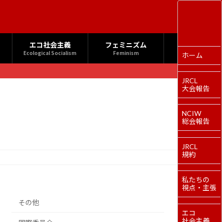
エコ社会主義
フェミニズム
Ecological Socialism
Feminism
ホーム
JRCL
大会報告
NCIW
総会報告
JRCL
規約
私たちの
視点・主張
その他
エコ
社会主義