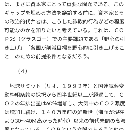
は、まさに資本家にとって重要な問題である。この
ギャップを埋める方法を議論する前に、資本家とそ
の政治的代弁者は、こうした詐欺的行為がどの程度
可能なのかを知りたいと考えている。これは、ＣＯ
Ｐ26（グラスゴー）での主要課題である「野心の引
き上げ」［各国が削減目標を野心的に引き上げるこ
と］のための前提条件となるだろう。
（４）
地球サミット（リオ、１９９２年）と国連気候変
動枠組条約の採択から四半世紀以上が経過して、Ｃ
Ｏ２の年排出量は60％増加し、大気中のＣＯ２濃度
は増加し続け、１４０万年前の鮮新世（海面が現在
より30～40Ｍ高かった時代）以来の前代未聞の高濃
度となっている。ＣＯＰという文脈であろうと他の