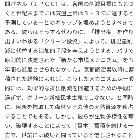
間パネル（ＩＰＣＣ）は、各国の削減目標にもとづ
くと世紀末までには気温上昇は３・３℃に達すると
予測している―とのギャップを埋めようとすべきで
ある。彼らはそうする代わりに、「排出権」を作り
出すいわゆる「クリーン投資」によって、排出量削
減に代替する追加的手段を与えようとする、パリで
原則的に決定された「新たな市場メカニズム」を５
年間も進展させられなかった。京都議定書以降に蓄
積された経験によれば、こうしたメカニズムは一般
的には、効果的な排出削減を回避するための手段に
過ぎず、グリーン新植民地主義でしかない。と同時
に、民衆を搾取して森林やその他の天然資源を独占
することでもある。しかし、彼らが生物多様性を奪
い、破壊することによって［資本］蓄積を続ける一
方で、世論には破局と闘っていると信じさせること