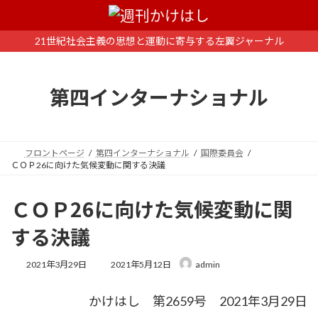
コ
ナ
ン
ビ
テ
ゲ
21世紀社会主義の思想と運動に寄与する左翼ジャーナル
ン
ー
ツ
シ
へ
ョ
第四インターナショナル
ス
ン
キ
に
ッ
移
プ
動
フロントページ
第四インターナショナル
国際委員会
ＣＯＰ26に向けた気候変動に関する決議
ＣＯＰ26に向けた気候変動に関
する決議
最
2021年3月29日
2021年5月12日
admin
終
更
かけはし 第2659号 2021年3月29日
新
日