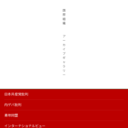
国
際
組
織
ア
ー
カ
イ
ブ
ギ
ャ
ラ
リ
ー
日本共産党批判
内ゲバ批判
青年同盟
インターナショナルビュー