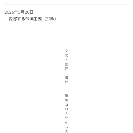
2026年5月20日
変容する帝国主義（抄訳）
文
化
・
批
評
・
書
評
新
型
コ
ロ
ナ
ウ
イ
ル
ス