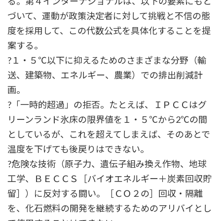
る。第４インターナショナルは、以下の要素にもと
づいて、運動が政策決定者に対して挑戦と不信の態
度を採用して、この代数公式を具体化することを提
案する。
?１・５℃以下に抑えるためのさまざまな分野（輸
送、建築物、エネルギー、農業）での排出削減計
画。
?「一時的超過」の拒否。たとえば、ＩＰＣＣはグ
リーンランド氷床の限界値を１・５℃から2℃の間
としているが、これを超えてしまえば、そのあとで
温度を下げても後戻りはできない。
?危険な技術（原子力、遺伝子組み換え作物、地球
工学、ＢＥＣＣＳ［バイオエネルギー＋炭素回収貯
留］）に反対する闘い。［ＣＯ２の］回収・隔離
を、化石燃料の開発を継続するためのアリバイとし