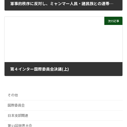
軍事的秩序に反対し、ミャンマー人民・諸民族との連帯を！
2021年3月22日
次の記事
第４インター国際委員会決議(上)
2021年5月12日
その他
国際委員会
日本支部関連
第11回世界大会