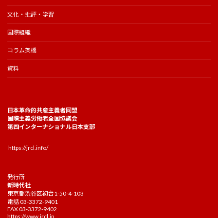
文化・批評・学習
国際組織
コラム架橋
資料
日本革命的共産主義者同盟
国際主義労働者全国協議会
第四インターナショナル日本支部
https://jrcl.info/
発行所
新時代社
東京都渋谷区初台1-50-4-103
電話 03-3372-9401
FAX 03-3372-9402
https://www.jrcl.jp