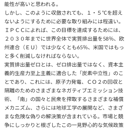
能性が高いと思われる。
しかし、このように収斂されても、１・５℃を超え
ないようにするために必要な取り組みには程遠い。
ＩＰＣＣによれば、この目標を達成するためには、
２０３０年までに世界全体で実質排出量を58％、欧
州連合（ＥＵ）では少なくとも65％、米国ではもっ
と多く削減しなければならない。
実質排出量ゼロとは、ゼロ排出量ではなく、資本主
義的生産力至上主義に適合した「炭素中立性」のこ
とであり、これには、原子力発電、ＣＯ２の回収と
隔離のためのさまざまなネガティブエミッション技
術、「南」の国々と民衆を搾取するさまざまな補償
メカニズム、さらには地球工学の展開など、さまざ
まな危険な偽りの解決策が含まれている。市場と競
争にしっかりと根ざしたこの一見野心的な気候政策