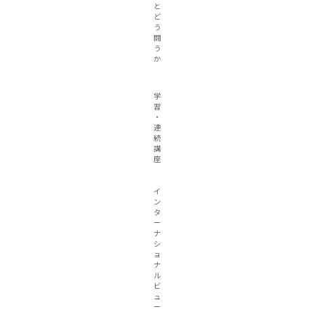
と
ど
う
闘
う
か
学
習
・
連
続
講
座
イ
ン
タ
ー
ナ
シ
ョ
ナ
ル
ビ
ュ
ー