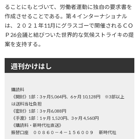
ることにもとづいて、労働者運動に独自の要求書を
作成させることである。第４インターナショナル
は、２０２１年11月にグラスゴーで開催されるＣＯ
Ｐ26会議と結びついた世界的な気候ストライキの提
案を支持する。
週刊かけはし
購読料
《開封》1部：3ヶ月5,064円、6ヶ月 10,128円 ※3部以上
は送料当社負担
《密封》1部：3ヶ月6,088円
《手渡》1部：1ヶ月 1,520円、3ヶ月 4,560円
《購読料・新時代社直送》
振替口座 ００８６０－４－１５６００９ 新時代社