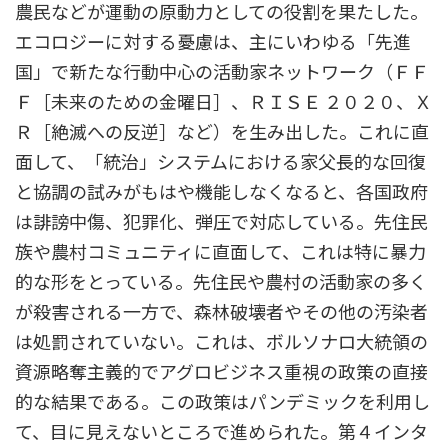
農民などが運動の原動力としての役割を果たした。
エコロジーに対する憂慮は、主にいわゆる「先進
国」で新たな行動中心の活動家ネットワーク（ＦＦ
Ｆ［未来のための金曜日］、ＲＩＳＥ ２０２０、Ｘ
Ｒ［絶滅への反逆］など）を生み出した。これに直
面して、「統治」システムにおける家父長的な回復
と協調の試みがもはや機能しなくなると、各国政府
は誹謗中傷、犯罪化、弾圧で対応している。先住民
族や農村コミュニティに直面して、これは特に暴力
的な形をとっている。先住民や農村の活動家の多く
が殺害される一方で、森林破壊者やその他の汚染者
は処罰されていない。これは、ボルソナロ大統領の
資源略奪主義的でアグロビジネス重視の政策の直接
的な結果である。この政策はパンデミックを利用し
て、目に見えないところで進められた。第４インタ