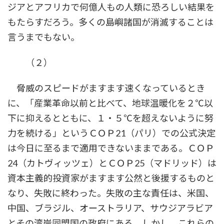
ジアとアフリカで何億人もの人類に恐ろしい結果を
もたらすだろう。多くの島嶼諸国が消滅することは
言うまでもない。
（２）
脅威のスピードがますます速くなっているとき
に、「産業革命以前と比べて、地球温暖化を２℃以
下に抑えるとともに、１・５℃を超えないように努
力を続ける」というＣＯＰ21（パリ）での公式決定
は今日に至るまで適用できないままである。ＣＯＰ
24（カトヴィッツェ）とＣＯＰ25（マドリッド）は
資本主義的投資家がますます公然と後援するものと
なり、失敗に終わった。失敗の主な責任は、米国、
中国、ブラジル、オーストラリア、サウジアラビア
とその湾岸同盟国の政府にある。しかし、これらの