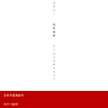
ル
ビ
ュ
ー
国
際
組
織
ア
ー
カ
イ
ブ
ギ
ャ
ラ
リ
ー
日本共産党批判
内ゲバ批判