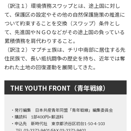
（訳注１）環境債務スワップとは、途上国に対し
て、保護区の設定やその他の自然保護施策の推進に
ついて約束することを交換（スワップ）条件とし
て、先進国やＮＧＯなどがその途上国の負っている
累積債務を肩代わりすること。
（訳注２）マプチェ族は、チリ中南部に居住する先
住民族で、長い抵抗闘争の歴史を持ち、近年では奪
われた土地の回復運動を展開してきた。
THE YOUTH FRONT（青年戦線）
・発行編集 日本共産青年同盟「青年戦線」編集委員会
・購読料 1部400円+郵送料
・申込先 新時代社 東京都渋谷区初台1-50-4-103
TEL 03-3372-9401/FAX 03-3372-9402