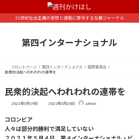
コ
ナ
ン
ビ
テ
ゲ
21世紀社会主義の思想と運動に寄与する左翼ジャーナル
ン
ー
ツ
シ
へ
ョ
第四インターナショナル
ス
ン
キ
に
ッ
移
プ
動
フロントページ
第四インターナショナル
国際委員会
民衆的決起へわれわれの連帯を
民衆的決起へわれわれの連帯を
最
2021年5月19日
2021年5月20日
admin
終
更
コロンビア
新
日
人々は部分的勝利で満足していない
時
:
２０２１年５月４日 第４インターナショナル・ビ