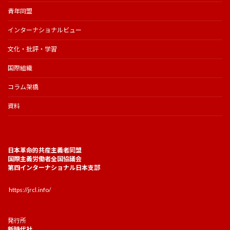
青年同盟
インターナショナルビュー
文化・批評・学習
国際組織
コラム架橋
資料
日本革命的共産主義者同盟
国際主義労働者全国協議会
第四インターナショナル日本支部
https://jrcl.info/
発行所
新時代社