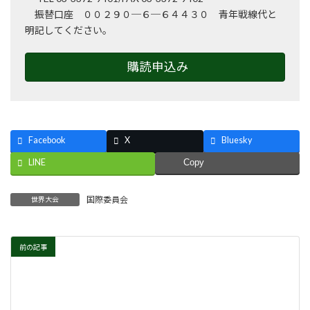
振替口座 ００２９０─６─６４４３０ 青年戦線代と
明記してください。
購読申込み
Facebook
X
Bluesky
LINE
Copy
国際委員会
世界大会
前の記事