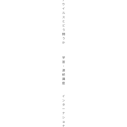
ウ
イ
ル
ス
と
ど
う
闘
う
か
学
習
・
連
続
講
座
イ
ン
タ
ー
ナ
シ
ョ
ナ