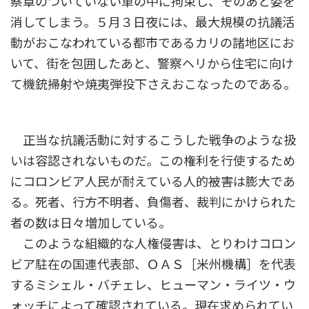
察章のついていない車の中に拘束し、そのあと姿を
消してしまう。５月３日夜には、最大規模の抗議活
動がおこなわれている都市であるカリの諸地区にお
いて、街を包囲したあと、警察ヘリから住宅に向け
て機銃掃射や焼夷弾投下さえおこなったのである。
正当な抗議活動に対するこうした戦争のような扱
いは容認されないものだ。この権利を行使するため
にコロンビア人民が耐えている人的被害は膨大であ
る。死者、行方不明者、負傷者、裁判にかけられた
者の数は日々増加している。
このような組織的な人権侵害は、とりわけコロン
ビア駐在の国連代表部、ＯＡＳ［米州機構］を代表
するミシェル・バチェレ、ヒューマン・ライツ・ウ
ォッチによって確認されている。現在求められてい