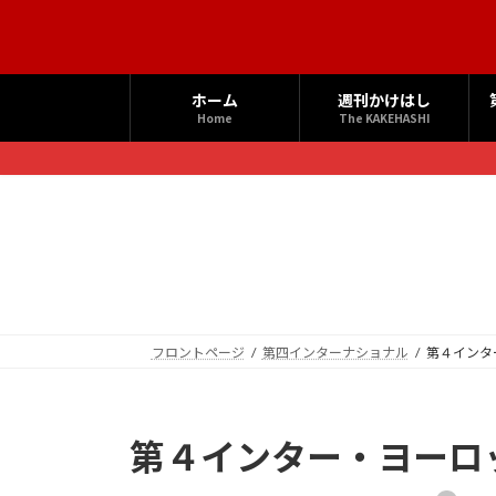
コ
ナ
ン
ビ
テ
ゲ
ン
ー
ホーム
週刊かけはし
ツ
シ
Home
The KAKEHASHI
へ
ョ
ス
ン
キ
に
ッ
移
プ
動
フロントページ
第四インターナショナル
第４インタ
第４インター・ヨーロ