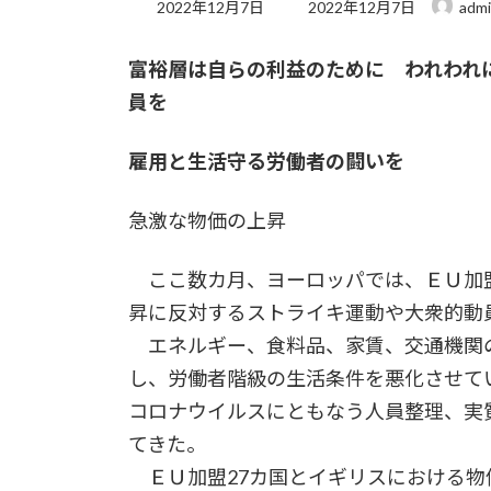
最
2022年12月7日
2022年12月7日
adm
終
更
富裕層は自らの利益のために われわれ
新
日
員を
時
:
雇用と生活守る労働者の闘いを
急激な物価の上昇
ここ数カ月、ヨーロッパでは、ＥＵ加
昇に反対するストライキ運動や大衆的動
エネルギー、食料品、家賃、交通機関の
し、労働者階級の生活条件を悪化させて
コロナウイルスにともなう人員整理、実
てきた。
ＥＵ加盟27カ国とイギリスにおける物