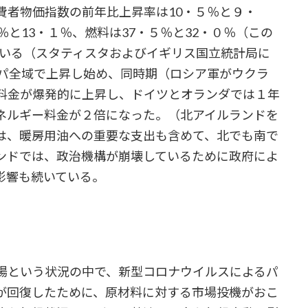
費者物価指数の前年比上昇率は10・５％と９・
と13・１％、燃料は37・５％と32・０％（この
っている（スタティスタおよびイギリス国立統計局に
ッパ全域で上昇し始め、同時期（ロシア軍がウクラ
料金が爆発的に上昇し、ドイツとオランダでは１年
ネルギー料金が２倍になった。（北アイルランドを
は、暖房用油への重要な支出も含めて、北でも南で
ンドでは、政治機構が崩壊しているために政府によ
影響も続いている。
場という状況の中で、新型コロナウイルスによるパ
が回復したために、原材料に対する市場投機がおこ