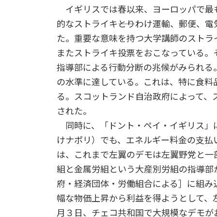
イギリスでは春以来、ヨーロッパで最
的なストライキ――とりわけ運輸、郵便、電
た。重要な意味を持つ大学講師のストラ
またストライキ投票をおこなっている。
指導部による行動分断の兆候がみられる
の水準に達している。これは、特に食料
る。スコットランド自治政府によって、
された。
同時に、「ドント・ペイ・イギリス」に
けナポリ）でも、エネルギー料金の支払
は、これまで左翼のデモは左翼野党と一
組と金属労組という大産別労組の指導部
府・経済団体・労働組合による］に組み
幅な物価上昇から利益を得ようとして、
月３日、チェコ共和国で大規模なデモが