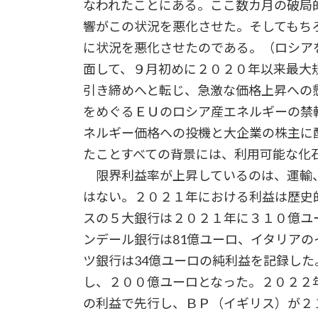
なわれたことにある。ここ数カ月の破局
響がこの状況を悪化させた。そしてもち
に状況を悪化させたのである。（ロシア
面して、９月初めに２０２０年以来最大
引き締めへと転じ、急激な価格上昇への
をめぐるＥＵのロシア産エネルギーの禁
ネルギー価格への投機と大企業の株主に
たことすべての背景には、利用可能な化
限界利益率が上昇しているのは、運輸、
はない。２０２１年における利益は歴史
スの５大銀行は２０２１年に３１０億ユ
ンデール銀行は81億ユーロ、イタリアの
ツ銀行は34億ユーロの純利益を記録した
し、２００億ユーロとなった。２０２２
の利益で先行し、ＢＰ（イギリス）が２