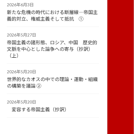
2026年6月3日
新たな危機の時代における断層線―帝国主
義的対立、権威主義そして抵抗 ①
2026年5月27日
帝国主義の諸形態、ロシア、中国 歴史的
文脈を中心とした論争への寄与（抄訳）
（上）
2026年5月20日
世界的なカオスの中での理論・運動・組織
の構築を議論 ②
2026年5月20日
変容する帝国主義（抄訳）