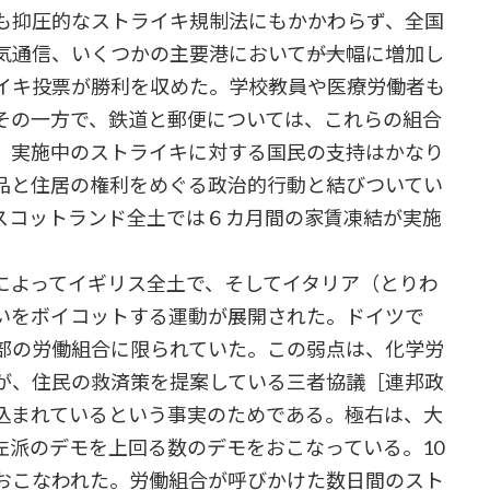
も抑圧的なストライキ規制法にもかかわらず、全国
気通信、いくつかの主要港において――が大幅に増加し
イキ投票が勝利を収めた。学校教員や医療労働者も
その一方で、鉄道と郵便については、これらの組合
。実施中のストライキに対する国民の支持はかなり
品と住居の権利をめぐる政治的行動と結びついてい
スコットランド全土では６カ月間の家賃凍結が実施
よってイギリス全土で、そしてイタリア（とりわ
いをボイコットする運動が展開された。ドイツで
部の労働組合に限られていた。この弱点は、化学労
が、住民の救済策を提案している三者協議［連邦政
込まれているという事実のためである。極右は、大
左派のデモを上回る数のデモをおこなっている。10
おこなわれた。労働組合が呼びかけた数日間のスト