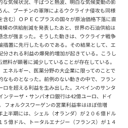
的な気候状況、干ばつと熱波、明白な気候変動の影
ろん、プーチンの軍隊によるウクライナ侵攻も同様
を含む）ＯＰＥＣプラスの国々が原油価格下落に直
規模の供給削減を発表したあと、世界の石油供給は
懸念が強まった。そうした動きは、ウクライナ戦争
輸措置に先行したものである。その結果として、エ
配分される利益の爆発的増加が起きている。こうし
石燃料が顕著に減少していることが存在している。
エネルギー、医薬分野の大企業に限ってのことで
的なものとなった。前例のない動きの中で、フラン
ーロを超える利益を生み出した。スペインのサンタ
インテーザ・サンパオロ銀行は42億ユーロ、ドイ
。 フォルクスワーゲンの営業利益率はほぼ倍増
年上半期には、シェル（オランダ）が２０６億ドル
１５億ドル、トータルエナジー（フランス）が１４