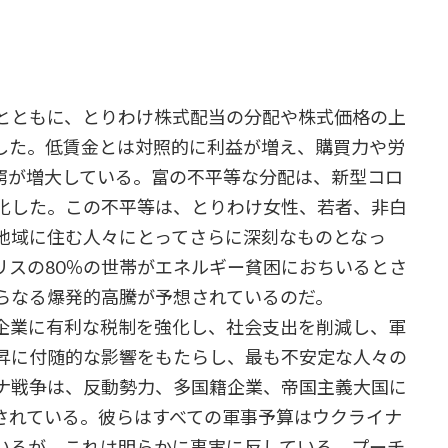
とともに、とりわけ株式配当の分配や株式価格の上
した。低賃金とは対照的に利益が増え、購買力や労
窮が増大している。富の不平等な分配は、新型コロ
化した。この不平等は、とりわけ女性、若者、非白
地域に住む人々にとってさらに深刻なものとなっ
リスの80％の世帯がエネルギー貧困におちいるとさ
らなる爆発的高騰が予想されているのだ。
企業に有利な税制を強化し、社会支出を削減し、軍
昇に付随的な影響をもたらし、最も不安定な人々の
ナ戦争は、反動勢力、多国籍企業、帝国主義大国に
されている。彼らはすべての軍事予算はウクライナ
いるが、これは明らかに事実に反している。プーチ