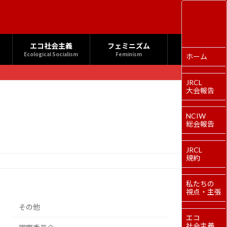
エコ社会主義
フェミニズム
Ecological Socialism
Feminism
ホーム
JRCL
大会報告
NCIW
総会報告
JRCL
規約
私たちの
視点・主張
その他
エコ
社会主義