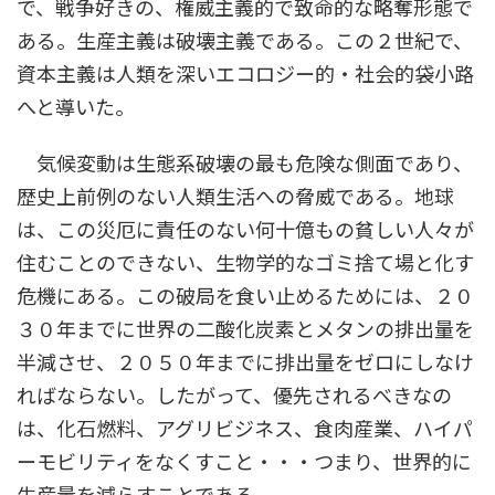
で、戦争好きの、権威主義的で致命的な略奪形態で
ある。生産主義は破壊主義である。この２世紀で、
資本主義は人類を深いエコロジー的・社会的袋小路
へと導いた。
気候変動は生態系破壊の最も危険な側面であり、
歴史上前例のない人類生活への脅威である。地球
は、この災厄に責任のない何十億もの貧しい人々が
住むことのできない、生物学的なゴミ捨て場と化す
危機にある。この破局を食い止めるためには、２０
３０年までに世界の二酸化炭素とメタンの排出量を
半減させ、２０５０年までに排出量をゼロにしなけ
ればならない。したがって、優先されるべきなの
は、化石燃料、アグリビジネス、食肉産業、ハイパ
ーモビリティをなくすこと・・・つまり、世界的に