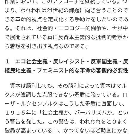
作業において、このアプローチを継続している。つ
まり、われわれは21世紀の課題に向き合うことので
きる革命的視点を定式化する手助けをしたいのであ
る。それは、社会的・エコロジー的闘争や、世界中
で展開されている真に反資本主義的な批判的考察か
ら着想を引き出す視点なのである。
１ エコ社会主義・反レイシスト・反軍国主義・反
植民地主義・フェミニスト的な革命の客観的必要性
資本は勝利しても、その勝利によって資本はマル
クスが強調した克服できない矛盾に陥っている。ロ
ーザ・ルクセンブルクはこうした矛盾に直面して、
１９１５年に「社会主義か、バーバリズムか」とい
う警告を発した。この警告は、われわれをとりまく
破局が高まっている中、かつてないほど時宜にかな