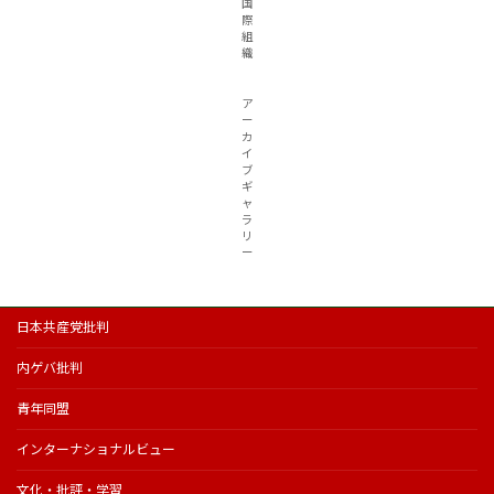
国
際
組
織
ア
ー
カ
イ
ブ
ギ
ャ
ラ
リ
ー
日本共産党批判
内ゲバ批判
青年同盟
インターナショナルビュー
文化・批評・学習