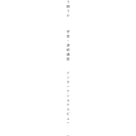
う
闘
う
か
学
習
・
連
続
講
座
イ
ン
タ
ー
ナ
シ
ョ
ナ
ル
ビ
ュ
ー