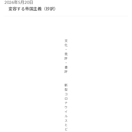
2026年5月20日
変容する帝国主義（抄訳）
文
化
・
批
評
・
書
評
新
型
コ
ロ
ナ
ウ
イ
ル
ス
と
ど