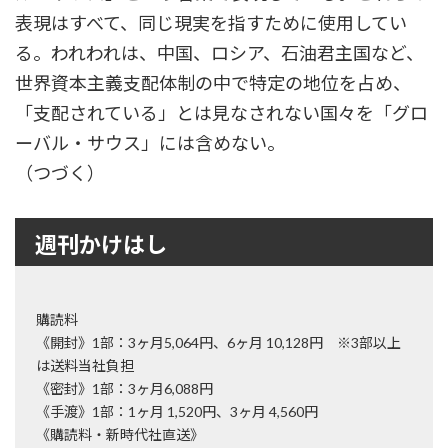
表現はすべて、同じ現実を指すために使用してい
る。われわれは、中国、ロシア、石油君主国など、
世界資本主義支配体制の中で特定の地位を占め、
「支配されている」とは見なされない国々を「グロ
ーバル・サウス」には含めない。
（つづく）
週刊かけはし
購読料
《開封》1部：3ヶ月5,064円、6ヶ月 10,128円 ※3部以上
は送料当社負担
《密封》1部：3ヶ月6,088円
《手渡》1部：1ヶ月 1,520円、3ヶ月 4,560円
《購読料・新時代社直送》