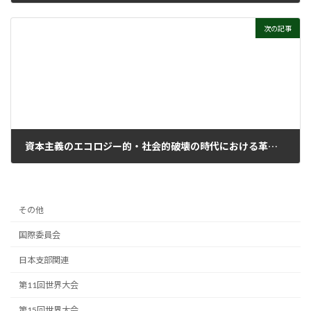
2024年4月3日
次の記事
資本主義のエコロジー的・社会的破壊の時代における革命的マルクス主義宣言
2024年6月12日
その他
国際委員会
日本支部関連
第11回世界大会
第15回世界大会