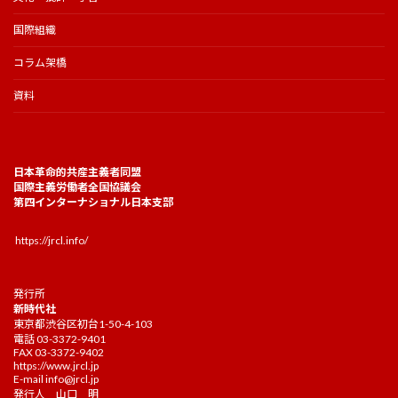
国際組織
コラム架橋
資料
日本革命的共産主義者同盟
国際主義労働者全国協議会
第四インターナショナル日本支部
https://jrcl.info/
発行所
新時代社
東京都渋谷区初台1-50-4-103
電話 03-3372-9401
FAX 03-3372-9402
https://www.jrcl.jp
E-mail
info@jrcl.jp
発行人 山口 明