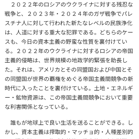
２０２２年のロシアのウクライナに対する残忍な
戦争と、２０２３年・２０２４年のガザ戦争でパレ
スチナ人に対して行われた新たなレベルの民族浄化
は、人道に対する重大な犯罪である。どちらのケー
スも、今日の資本主義の野蛮な性質を裏付けてい
る。２０２２年のウクライナに対するロシアの帝国
主義的侵略は、世界規模の地政学的緊張を助長し
た。それは、アメリカとその同盟国および中国とそ
の同盟国が世界の覇権をめぐる帝国主義間競争の新
時代に入ったことを裏付けている。土地・エネルギ
ー・鉱物資源は、この帝国主義間競争において重要
な利害関係となっている。
誰もが地球上で良い生活を送ることができる。し
かし、資本主義は搾取的・マッチョ的・人種差別的