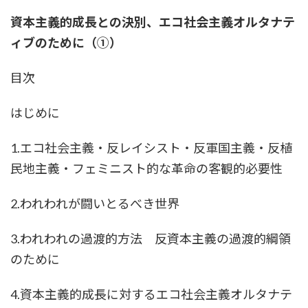
更
資本主義的成長との決別、エコ社会主義オルタナテ
新
日
ィブのために（①）
時
:
目次
はじめに
1.エコ社会主義・反レイシスト・反軍国主義・反植
民地主義・フェミニスト的な革命の客観的必要性
2.われわれが闘いとるべき世界
3.われわれの過渡的方法 反資本主義の過渡的綱領
のために
4.資本主義的成長に対するエコ社会主義オルタナテ