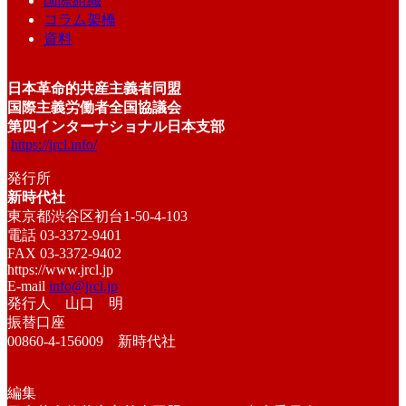
国際組織
コラム架橋
資料
日本革命的共産主義者同盟
国際主義労働者全国協議会
第四インターナショナル日本支部
https://jrcl.info/
発行所
新時代社
東京都渋谷区初台1-50-4-103
電話 03-3372-9401
FAX 03-3372-9402
https://www.jrcl.jp
E-mail
info@jrcl.jp
発行人 山口 明
振替口座
00860-4-156009 新時代社
編集