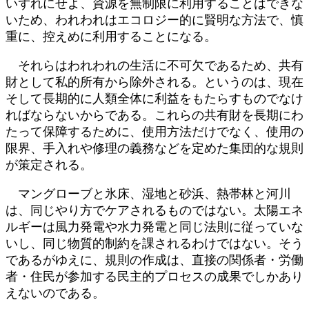
いずれにせよ、資源を無制限に利用することはできな
いため、われわれはエコロジー的に賢明な方法で、慎
重に、控えめに利用することになる。
それらはわれわれの生活に不可欠であるため、共有
財として私的所有から除外される。というのは、現在
そして長期的に人類全体に利益をもたらすものでなけ
ればならないからである。これらの共有財を長期にわ
たって保障するために、使用方法だけでなく、使用の
限界、手入れや修理の義務などを定めた集団的な規則
が策定される。
マングローブと氷床、湿地と砂浜、熱帯林と河川
は、同じやり方でケアされるものではない。太陽エネ
ルギーは風力発電や水力発電と同じ法則に従っていな
いし、同じ物質的制約を課されるわけではない。そう
であるがゆえに、規則の作成は、直接の関係者・労働
者・住民が参加する民主的プロセスの成果でしかあり
えないのである。