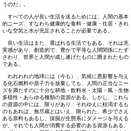
うのだ」。
すべての人が良い生活を送るためには、人間の基本
的ニーズ、すなわち健康的な食料・健康・住居・きれ
いな空気と水が充足されることが必要である。
良い生活はまた、選ばれる生活でもある。それは充
実感があり、創造的で、豊かで平等な人間関係にたず
さわり、世界と人間が成し遂げたものに囲まれたもの
である。
われわれの地球には（今も）、気候に悪影響を与え
る化石燃料や原子力を放棄しても、人間の正当なニー
ズを満たすのに十分な耕地・飲料水・太陽・風・生物
多様性・あらゆる種類の資源がある。しかし、これら
の資源の中には、限りがあり、それゆえに枯渇するも
のもあれば、無尽蔵とはいえ、限られた、希少でさえ
ある原料もあるし、採掘が生態系にダメージを与える
が、それでも人間が消費する必要のある資源もある。