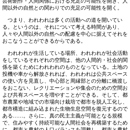
芸術創作・人間関係における充足の可能性を開き、人
間以外の自然との関わりでの充足の可能性を開く。
つまり、われわれは多くの活動への道を開いてい
る。というのは、それについて考える時間があり、
人々や人間以外の自然への配慮を中心に据えてそれを
おこなうことができるからである。
われわれが生活している場所、われわれが社会活動
をしているそれぞれの空間は、他の人間的・社会的関
係を築くためにわれわれのものとなっている。土地の
投機や車から解放されれば、われわれは公共スペース
の使い方を見直し、中心部と周縁部との分離に橋渡し
をおこない、レクリエーションや集会のための空間お
よび共有スペースを増やすことができる。そして、都
市農業や地域での市場向け栽培で都市を脱人工化し、
都市構造に組み込まれた生物生息空間を復元するので
ある……。さらに、真の民主主義が可能となる規模
で、住みやすく持続可能な人間社会を再構築するため
に、都市と農村の人口バランスを調整し、都市と農村