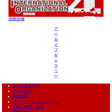
国際組織
ア
ー
カ
イ
ブ
ギ
ャ
ラ
リ
ー
日本共産党批判
内ゲバ批判
青年同盟
インターナショナルビュー
文化・批評・学習