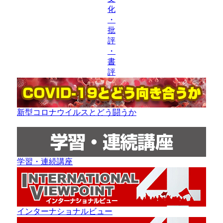
化
・
批
評
・
書
評
新型コロナウイルスとどう闘うか
学習・連続講座
インターナショナルビュー