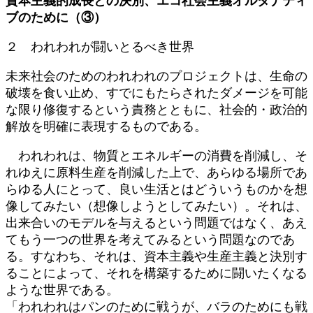
資本主義的成長との決別、エコ社会主義オルタナティ
新
ブのために（③）
日
時
２ われわれが闘いとるべき世界
:
未来社会のためのわれわれのプロジェクトは、生命の
破壊を食い止め、すでにもたらされたダメージを可能
な限り修復するという責務とともに、社会的・政治的
解放を明確に表現するものである。
われわれは、物質とエネルギーの消費を削減し、そ
れゆえに原料生産を削減した上で、あらゆる場所であ
らゆる人にとって、良い生活とはどういうものかを想
像してみたい（想像しようとしてみたい）。それは、
出来合いのモデルを与えるという問題ではなく、あえ
てもう一つの世界を考えてみるという問題なのであ
る。すなわち、それは、資本主義や生産主義と決別す
ることによって、それを構築するために闘いたくなる
ような世界である。
「われわれはパンのために戦うが、バラのためにも戦