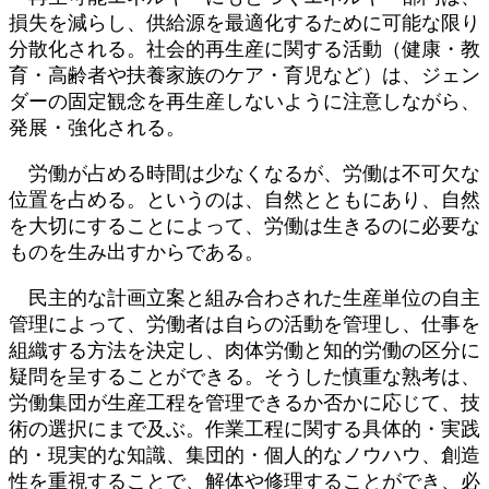
損失を減らし、供給源を最適化するために可能な限り
分散化される。社会的再生産に関する活動（健康・教
育・高齢者や扶養家族のケア・育児など）は、ジェン
ダーの固定観念を再生産しないように注意しながら、
発展・強化される。
労働が占める時間は少なくなるが、労働は不可欠な
位置を占める。というのは、自然とともにあり、自然
を大切にすることによって、労働は生きるのに必要な
ものを生み出すからである。
民主的な計画立案と組み合わされた生産単位の自主
管理によって、労働者は自らの活動を管理し、仕事を
組織する方法を決定し、肉体労働と知的労働の区分に
疑問を呈することができる。そうした慎重な熟考は、
労働集団が生産工程を管理できるか否かに応じて、技
術の選択にまで及ぶ。作業工程に関する具体的・実践
的・現実的な知識、集団的・個人的なノウハウ、創造
性を重視することで、解体や修理することができ、必