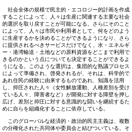
社会全体の規模で民主的・エコロジー的計画を作成
することによって、人々は生産に関連する主要な社会
的選択を取り戻すことが可能になる。さらにそのこと
によって、人々は市民や利用者として、何をどのよう
に生産するかを決めることができるようになり、さら
に提供されるべきサービスだけでなく、水・エネルギ
ー・港湾輸送・土地などの原料資源をどこまで利用で
きるのかという点についても決定することができるよ
うになる。このような選択は、集団的な熟議プロセス
によって準備され、啓発されるが、それは、科学的で
あれ住民の経験に由来するものであれ、知識を活用
し、抑圧された人々（女性解放運動、人種差別を受け
ている人々、障害者など）が開発に対する障壁を押し
広げ、差別と抑圧に対する意識的な闘いを継続するた
めに自らを組織化することに依存している。
このグローバルな経済的・政治的民主主義は、複数
の分権化された共同体や委員会と結びついている。そ