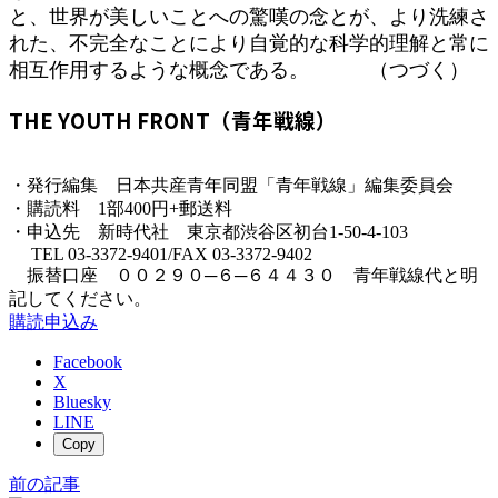
と、世界が美しいことへの驚嘆の念とが、より洗練さ
れた、不完全なことにより自覚的な科学的理解と常に
相互作用するような概念である。 （つづく）
THE YOUTH FRONT（青年戦線）
・発行編集 日本共産青年同盟「青年戦線」編集委員会
・購読料 1部400円+郵送料
・申込先 新時代社 東京都渋谷区初台1-50-4-103
TEL 03-3372-9401/FAX 03-3372-9402
振替口座 ００２９０─６─６４４３０ 青年戦線代と明
記してください。
購読申込み
Facebook
X
Bluesky
LINE
Copy
前の記事