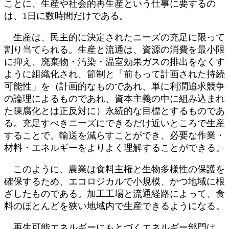
ことに、生産や社会的再生産という仕事に要するの
は、1日に数時間だけである。
生産は、民主的に決定されたニーズの充足に限って
割り当てられる。生産と流通は、資源の消費を最小限
に抑え、廃棄物・汚染・温室効果ガスの排出をなくす
ように組織化され、節制と「前もって計画された持続
可能性」を（計画的なものであれ、単に利潤追求競争
の論理によるものであれ、資本主義の中に組み込まれ
た陳腐化とは正反対に）永続的な目標とするものであ
る。充足すべきニーズにできるだけ近いところで生産
することで、輸送を減らすことができ、必要な作業・
材料・エネルギーをよりよく理解することができる。
このように、農業は食料主権と生物多様性の保護を
確保するため、エコロジカルで小規模、かつ地域に根
ざしたものである。加工工場と流通経路によって、食
料のほとんどを狭い地域内で生産できるようになる。
再生可能エネルギーにもとづくエネルギー部門は、