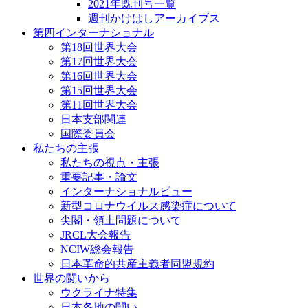
2021年既刊号一覧
週刊かけはしアーカイブス
第四インターナショナル
第18回世界大会
第17回世界大会
第16回世界大会
第15回世界大会
第11回世界大会
日本支部関連
国際委員会
私たちの主張
私たちの視点・主張
重要記事・論文
インターナショナルビュー
新型コロナウイルス感染症について
尖閣・領土問題について
JRCL大会報告
NCIW総会報告
日本革命的共産主義者同盟規約
世界の闘いから
ウクライナ特集
日本各地の闘い