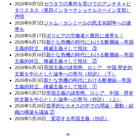
2026年8月5日
セウタでの事件を受けてのアンチキャピ
タリスタス（第四インターナショナルスペイン支部）
声明
2026年8月5日
ジャム・カシミールの民主化闘争への連
帯を
2026年6月17日
ボリビアの労働者と農民に連帯を！
2026年6月17日
新たな危機の時代における断層線―帝国
主義的対立、権威主義そして抵抗 ③
2026年6月10日
新たな危機の時代における断層線―帝国
主義的対立、権威主義そして抵抗 ②
2026年6月3日
帝国主義の諸形態、ロシア、中国 歴史的
文脈を中心とした論争への寄与（抄訳）（下）
2026年6月3日
新たな危機の時代における断層線―帝国
主義的対立、権威主義そして抵抗 ①
2026年5月27日
帝国主義の諸形態、ロシア、中国 歴史
的文脈を中心とした論争への寄与（抄訳）（上）
2026年5月20日
世界的なカオスの中での理論・運動・組
織の構築を議論 ②
2026年5月20日
変容する帝国主義（抄訳）
文