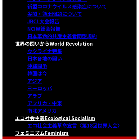
新型コロナウイルス感染症について
尖閣・領土問題について
JRCL大会報告
NCIW総会報告
日本革命的共産主義者同盟規約
世界の闘いから
World Revolution
ウクライナ特集
日本各地の闘い
沖縄闘争
韓国は今
アジア
ヨーロッパ
アラブ
アフリカ・中東
南北アメリカ
エコ社会主義
Ecological Socialism
エコ社会主義革命宣言〈第18回世界大会〉
フェミニズム
Feminism