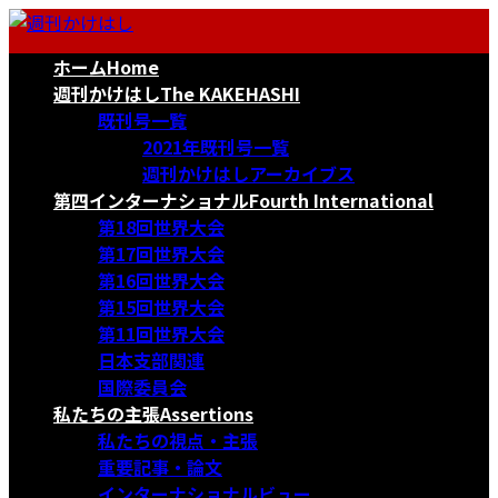
コ
ナ
ン
ビ
ホーム
Home
テ
ゲ
ン
ー
週刊かけはし
The KAKEHASHI
ツ
シ
既刊号一覧
へ
ョ
2021年既刊号一覧
ス
ン
週刊かけはしアーカイブス
キ
に
第四インターナショナル
Fourth International
ッ
移
第18回世界大会
プ
動
第17回世界大会
第16回世界大会
第15回世界大会
第11回世界大会
日本支部関連
国際委員会
私たちの主張
Assertions
私たちの視点・主張
重要記事・論文
インターナショナルビュー