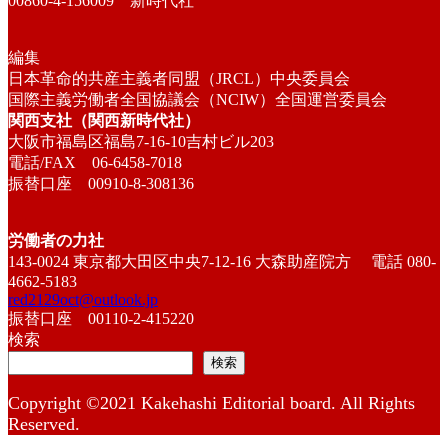
00860-4-156009 新時代社
編集
日本革命的共産主義者同盟（JRCL）中央委員会
国際主義労働者全国協議会（NCIW）全国運営委員会
関西支社（関西新時代社）
大阪市福島区福島7-16-10吉村ビル203
電話/FAX 06-6458-7018
振替口座 00910-8-308136
労働者の力社
143-0024 東京都大田区中央7-12-16 大森助産院方 電話 080-
4662-5183
red2129oct@outlook.jp
振替口座 00110-2-415220
検索
検索
Copyright ©2021 Kakehashi Editorial board. All Rights
Reserved.