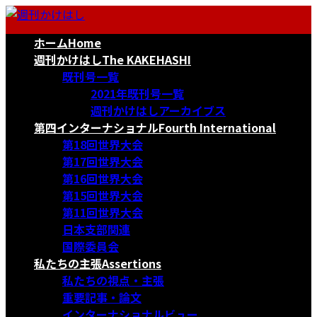
コ
ナ
ン
ビ
ホーム
Home
テ
ゲ
ン
ー
週刊かけはし
The KAKEHASHI
ツ
シ
既刊号一覧
へ
ョ
2021年既刊号一覧
ス
ン
週刊かけはしアーカイブス
キ
に
第四インターナショナル
Fourth International
ッ
移
第18回世界大会
プ
動
第17回世界大会
第16回世界大会
第15回世界大会
第11回世界大会
日本支部関連
国際委員会
私たちの主張
Assertions
私たちの視点・主張
重要記事・論文
インターナショナルビュー