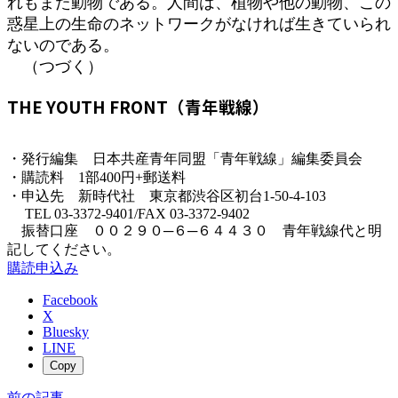
れもまた動物である。人間は、植物や他の動物、この
惑星上の生命のネットワークがなければ生きていられ
ないのである。
（つづく）
THE YOUTH FRONT（青年戦線）
・発行編集 日本共産青年同盟「青年戦線」編集委員会
・購読料 1部400円+郵送料
・申込先 新時代社 東京都渋谷区初台1-50-4-103
TEL 03-3372-9401/FAX 03-3372-9402
振替口座 ００２９０─６─６４４３０ 青年戦線代と明
記してください。
購読申込み
Facebook
X
Bluesky
LINE
Copy
前の記事