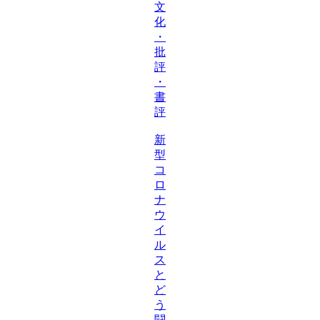
文
化
・
批
評
・
書
評
新
型
コ
ロ
ナ
ウ
イ
ル
ス
と
ど
う
闘