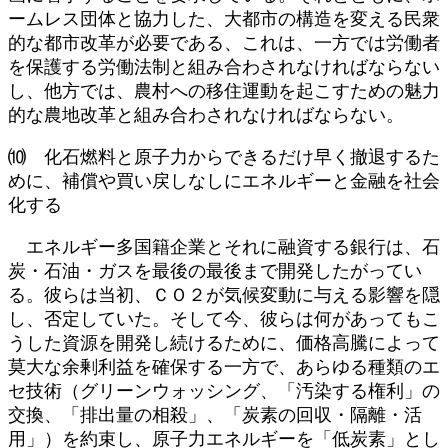
ームレス団体と協力した、大都市の構造を変える民衆
的な都市改革が必要である、これは、一方では労働者
を保護する労働法制と組み合わされなければならない
し、他方では、農村への移住運動を起こすための魅力
的な農地改革と組み合わされなければならない。
⑽ 化石燃料と原子力からできるだけ早く撤退するた
めに、補償や買い戻しなしにエネルギーと金融を社会
化する
エネルギー多国籍企業とそれに融資する銀行は、石
炭・石油・ガスを最後の最後まで開発したがってい
る。彼らは当初、ＣＯ２が気候変動に与える影響を隠
し、否定していた。そして今、彼らは何があってもこ
うした資源を開発し続けるために、価格高騰によって
莫大な余剰利益を確保する一方で、あらゆる種類のエ
セ技術（グリーンウォッシング、「汚染する権利」の
交換、「排出量の相殺」、「炭素の回収・隔離・活
用」）を約束し、原子力エネルギーを「低炭素」とし