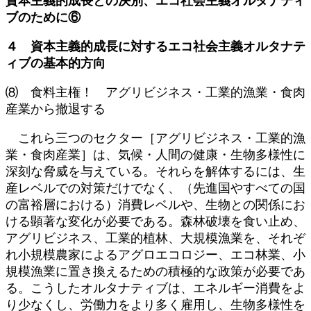
資本主義的成長との決別、エコ社会主義オルタナティ
新
ブのために⑥
日
時
４ 資本主義的成長に対するエコ社会主義オルタナテ
:
ィブの基本的方向
⑻ 食料主権！ アグリビジネス・工業的漁業・食肉
産業から撤退する
これら三つのセクター［アグリビジネス・工業的漁
業・食肉産業］は、気候・人間の健康・生物多様性に
深刻な脅威を与えている。それらを解体するには、生
産レベルでの対策だけでなく、（先進国やすべての国
の富裕層における）消費レベルや、生物との関係にお
ける顕著な変化が必要である。森林破壊を食い止め、
アグリビジネス、工業的植林、大規模漁業を、それぞ
れ小規模農家によるアグロエコロジー、エコ林業、小
規模漁業に置き換えるための積極的な政策が必要であ
る。こうしたオルタナティブは、エネルギー消費をよ
り少なくし、労働力をより多く雇用し、生物多様性を