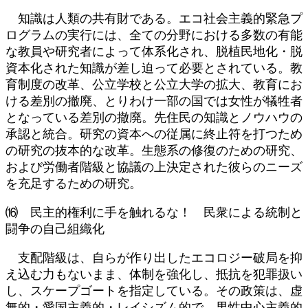
知識は人類の共有財である。エコ社会主義的緊急プ
ログラムの実行には、全ての分野における多数の有能
な教員や研究者によって体系化され、脱植民地化・脱
資本化された知識が差し迫って必要とされている。教
育制度の改革、公立学校と公立大学の拡大、教育にお
ける差別の撤廃、とりわけ一部の国では女性が犠牲者
となっている差別の撤廃。先住民の知識とノウハウの
承認と統合。研究の資本への従属に終止符を打つため
の研究の抜本的な改革。生態系の修復のための研究、
および労働者階級と協議の上決定された彼らのニーズ
を充足するための研究。
⒃ 民主的権利に手を触れるな！ 民衆による統制と
闘争の自己組織化
支配階級は、自らが作り出したエコロジー破局を抑
え込む力もないまま、体制を強化し、抵抗を犯罪扱い
し、スケープゴートを指定している。その政策は、虚
無的・愛国主義的・レイシズム的で、男性中心主義的