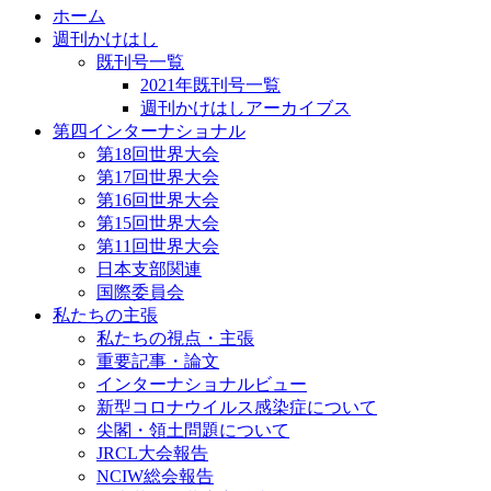
ホーム
週刊かけはし
既刊号一覧
2021年既刊号一覧
週刊かけはしアーカイブス
第四インターナショナル
第18回世界大会
第17回世界大会
第16回世界大会
第15回世界大会
第11回世界大会
日本支部関連
国際委員会
私たちの主張
私たちの視点・主張
重要記事・論文
インターナショナルビュー
新型コロナウイルス感染症について
尖閣・領土問題について
JRCL大会報告
NCIW総会報告