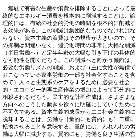
無駄で有害な生産や消費を排除することによって最
終的なエネルギー消費を根本的に削減することは、論
理的には、有給の社会的労働の時間を根本的に削減す
る効果がある。この削減は集団的なものでなければな
らない。資本主義の浪費はその規模が大きいので、そ
の抑制は間違いなく、週労働時間の非常に大幅な削減
（半日労働へ）と定年年齢の大幅な引き下げの具体的
な可能性を開くだろう。この削減へと向かう傾向は、
必要な労働リズムの削減、および（主に女性が無償で
おこなっている家事労働の一部を社会化することを含
めて）人々と生態系のケアをするために必要な社会
的・エコロジー的再生産作業の増加によって部分的に
相殺されるだろう。民主的な計画作成は、さまざまな
方向へのこうした動きを徐々に明確にしていくために
不可欠である。資本主義的成長からエコ社会主義的に
脱却することは、労働を［量的にも質的にも］二重に
転換させることを意味する。量的には、われわれの労
働は大幅に減少する。質的にも、労働を良き生活の営