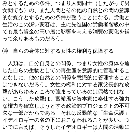
みとするための条件、つまり人間同士（したがって男
女間でも）の、また人間とその他の自然との間の意識
的な媒介とするための条件が整うことになる。労働と
生活のこの深い変容は、主に先進国の労働者階級の中
でも最も賃金の高い層に影響を与える消費の変化を補
って余りあるものだろう。
⒁ 自らの身体に対する女性の権利を保障する
人類は、自分自身との関係、つまり女性の身体を通
じた自らの生物としての再生産を意識的に管理するこ
となしに、他の自然との関係を意識的に管理すること
はできないだろう。女性の権利に対する家父長的な攻
撃があらゆるところで強まっているのは偶然ではな
い。こうした攻撃は、富裕層や資本家に奉仕する強力
な権力を確立しようとする政治的プロジェクトの不可
欠な一部だからである。それは反動的な「生命保護」
イデオロギーの名の下におこなわれることが多い。つ
いでに言えば、そうしたイデオロギーは人間の活動に