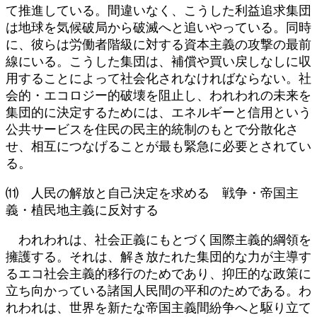
て推進している。間違いなく、こうした利益追求集団
は地球を気候破局から破滅へと追いやっている。同時
に、彼らは労働者階級に対する資本主義の攻撃の最前
線にいる。こうした集団は、補償や買い戻しなしに収
用することによって社会化されなければならない。社
会的・エコロジー的破壊を阻止し、われわれの未来を
集団的に決定するためには、エネルギーと信用という
公共サービスを住民の民主的統制のもとで分散化さ
せ、相互につなげることが最も緊急に必要とされてい
る。
⑾ 人民の解放と自己決定を求める 戦争・帝国主
義・植民地主義に反対する
われわれは、社会正義にもとづく国際主義的綱領を
擁護する。それは、解き放たれた集団的な力が主導す
るエコ社会主義的移行のためであり、抑圧的な政策に
立ち向かっている諸国人民間の平和のためである。わ
れわれは、世界を新たな帝国主義間紛争へと駆り立て