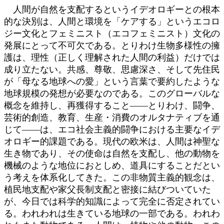
人間が自然を支配するというイデオロギーとの根本
的な決別は、人間と環境を「ケアする」というエコロ
ジー文化とフェミニスト（エコフェミニスト）文化の
発展にとって不可欠である。とりわけ生物多様性の擁
護は、理性（正しく理解された人間の利益）だけでは
成り立たない。共感、尊敬、思慮深さ、そして先住民
が「母なる地球への愛」という言葉で要約したような
地球規模の発想が必要なのである。このグローバルな
概念を維持し、再獲得すること――とりわけ、闘争、
芸術的創造、教育、生産・消費のオルタナティブを通
じて――は、エコ社会主義的闘争における主要なイデ
オロギー的課題である。現代の欧米は、人間は神聖な
生き物であり、その使命は自然を支配し、他の動物を
機械のような地位におとしめ、道具にすることだとい
う考えを体系化してきた。この非物質主義的観念は、
植民地支配や家父長制支配と密接に結びついていた
が、今日では科学的知識によって完全に否定されてい
る。われわれは生きている地球の一部である。われわ