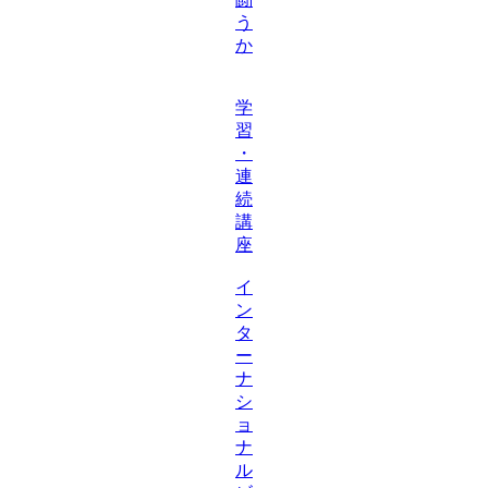
う
か
学
習
・
連
続
講
座
イ
ン
タ
ー
ナ
シ
ョ
ナ
ル