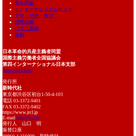
青年同盟
インターナショナルビュー
文化・批評・学習
国際組織
コラム架橋
資料
日本革命的共産主義者同盟
国際主義労働者全国協議会
第四インターナショナル日本支部
https://jrcl.info/
発行所
新時代社
東京都渋谷区初台1-50-4-103
電話 03-3372-9401
FAX 03-3372-9402
https://www.jrcl.jp
E-mail
info@jrcl.jp
発行人 山口 明
振替口座