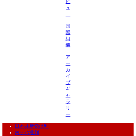
ビ
ュ
ー
国
際
組
織
ア
ー
カ
イ
ブ
ギ
ャ
ラ
リ
ー
日本共産党批判
内ゲバ批判