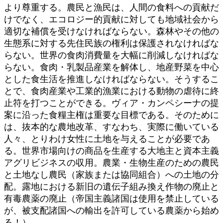
より尊重する。農民と漁民は、人間の食料への貢献だ
けでなく、エコロジー的貢献に対しても地域社会から
適切な補償を受けなければならない。森林やその他の
生態系に対する先住民族の権利は保護されなければな
らない。世界の食肉消費量を大幅に削減しなければな
らない。食肉・乳製品産業を解体し、地産野菜を中心
とした食生活を推進しなければならない。そうするこ
とで、食肉産業や工業的漁業における動物の虐待に終
止符を打つことができる。ヴィア・カンペシーナの提
案に沿った食糧主権は重要な目標である。そのために
は、抜本的な農地改革、すなわち、実際に働いている
人々、とりわけ女性に土地を与えることが必要であ
る。世界市場向けの商品を生産する大地主と資本主義
アグリビジネスの収用。農業・生物生産のための農民
と土地なし農民（家族または協同組合）への土地の分
配。露地における新旧の遺伝子組み換え作物の廃止と
有毒農薬の廃止（帝国主義諸国は使用を禁止している
が、被支配諸国への輸出を許可している農薬から始め
る！）。