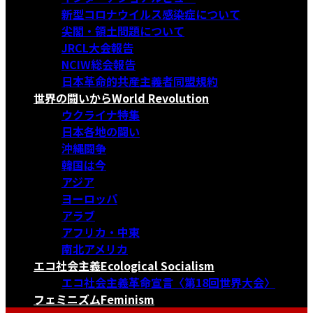
新型コロナウイルス感染症について
尖閣・領土問題について
JRCL大会報告
NCIW総会報告
日本革命的共産主義者同盟規約
世界の闘いから
World Revolution
ウクライナ特集
日本各地の闘い
沖縄闘争
韓国は今
アジア
ヨーロッパ
アラブ
アフリカ・中東
南北アメリカ
エコ社会主義
Ecological Socialism
エコ社会主義革命宣言〈第18回世界大会〉
フェミニズム
Feminism