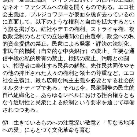
なネオ・ファシズムへの道を開くものである。エコ社
会主義は、ブルジョワジーが仮面を脱ぎ去っているの
に直面して、以下のような権利と自由を拡大するとい
う旗を掲げる。結社やデモの権利、ストライキ権、複
数政党制のもとでの立法機関の自由選挙、政党への私
的資金提供の禁止、民衆による発案・評決の法制化、
非民主的機関（自立的な中央銀行）の廃止、主要な通
信手段の私的所有の禁止、検閲の廃止。汚職との闘
い、指導者に奉仕する民兵の解散、先住民共同体やそ
の他の抑圧された人々の権利と領土の尊重など。エコ
社会主義は、最も広範な民主主義を必要とする社会的
オルタナティブである。それは今、民衆闘争の民主的
自己組織化と、あらゆるレベルにおける拒否権をとも
なう透明性と民衆による統制という要求を通じて準備
されつつある。
⒄ 生きているものへの注意深い敬意と「母なる地球
への愛」にもとづく文化革命を育む