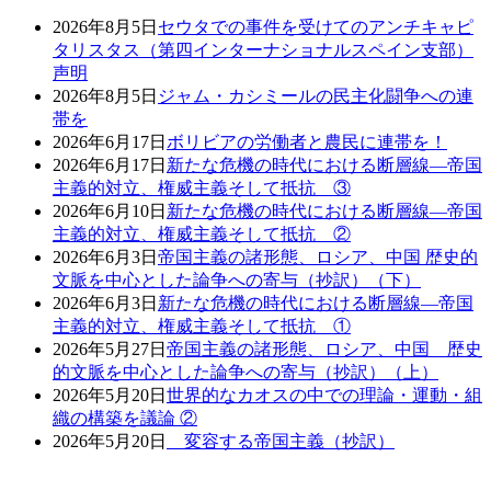
2026年8月5日
セウタでの事件を受けてのアンチキャピ
タリスタス（第四インターナショナルスペイン支部）
声明
2026年8月5日
ジャム・カシミールの民主化闘争への連
帯を
2026年6月17日
ボリビアの労働者と農民に連帯を！
2026年6月17日
新たな危機の時代における断層線―帝国
主義的対立、権威主義そして抵抗 ③
2026年6月10日
新たな危機の時代における断層線―帝国
主義的対立、権威主義そして抵抗 ②
2026年6月3日
帝国主義の諸形態、ロシア、中国 歴史的
文脈を中心とした論争への寄与（抄訳）（下）
2026年6月3日
新たな危機の時代における断層線―帝国
主義的対立、権威主義そして抵抗 ①
2026年5月27日
帝国主義の諸形態、ロシア、中国 歴史
的文脈を中心とした論争への寄与（抄訳）（上）
2026年5月20日
世界的なカオスの中での理論・運動・組
織の構築を議論 ②
2026年5月20日
変容する帝国主義（抄訳）