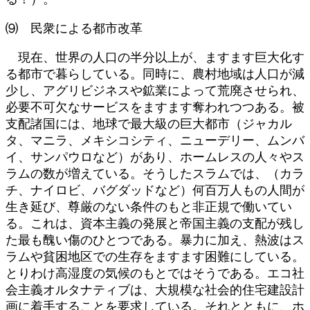
⑼ 民衆による都市改革
現在、世界の人口の半分以上が、ますます巨大化す
る都市で暮らしている。同時に、農村地域は人口が減
少し、アグリビジネスや鉱業によって荒廃させられ、
必要不可欠なサービスをますます奪われつつある。被
支配諸国には、地球で最大級の巨大都市（ジャカル
タ、マニラ、メキシコシティ、ニューデリー、ムンバ
イ、サンパウロなど）があり、ホームレスの人々やス
ラムの数が増えている。そうしたスラムでは、（カラ
チ、ナイロビ、バグダッドなど）何百万人もの人間が
生き延び、尊厳のない条件のもと非正規で働いてい
る。これは、資本主義の発展と帝国主義の支配が残し
た最も醜い傷のひとつである。暴力に加え、熱波はス
ラムや貧困地区での生存をますます困難にしている。
とりわけ高湿度の気候のもとではそうである。エコ社
会主義オルタナティブは、大規模な社会的住宅建設計
画に着手することを要求している。それとともに、ホ