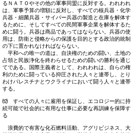
るＮＡＴＯやその他の軍事同盟に反対する。われわれ
は、軍事予算の増額に反対し、すべての核兵器・化学
兵器・細菌兵器・サイバー兵器の製造と在庫を解体す
るために、そしてすべての民間軍事企業を解体するた
めに闘う。兵器は商品であってはならない。兵器の使
用は、防衛と侵略からの保護を目的とする政治的統制
の下に置かれなければならない。
平和への唯一の道は、自決権のための闘い、土地の
占領と民族浄化を終わらせるための闘いの勝利を通じ
てである。国際主義者として、われわれは、自らの権
利のために闘っている抑圧された人々と連帯し、とり
わけパレスチナとウクライナにおいて闘う人々と連帯
する。
⑿ すべての人々に雇用を保証し、エコロジー的に持
続可能で社会的に有用な仕事に必要な再訓練を保障す
る
浪費的で有害な化石燃料活動、アグリビジネス、大