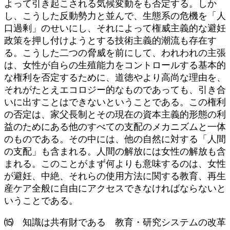
よって引き起こされる気候変動をも否定する。しか
し、こうした反動勢力と並んで、生態系の危機を「人
口過剰」のせいにし、それによって権威主義的な避妊
政策を押し付けようとする技術主義的潮流も存在す
る。こうした二つの脅威を前にして、われわれの主張
は、女性が自らの生殖能力をコントロールする基本的
な権利を否定するために、道徳やより高尚な理由を、
それがたとえエコロジー的なものであっても、引き合
いに出すことはできないということである。この権利
の否定は、家父長制とその現在の資本主義的形態の利
益のためにある他のすべての支配のメカニズムと一体
のものである。その中には、他の自然に対する「人間
の支配」も含まれる。人間の解放には女性の解放も含
まれる。このことがまず何よりも意味するのは、女性
が避妊、中絶、それらの使用方法に関する教育、再生
産ケア全般に自由にアクセスできなければならないと
いうことである。
⒂ 知識は共有財である 教育・研究システムの改革