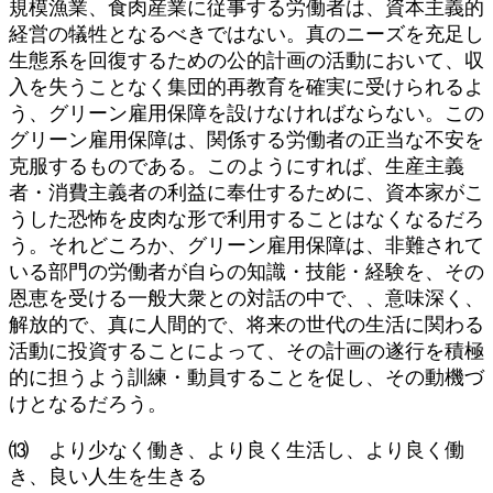
規模漁業、食肉産業に従事する労働者は、資本主義的
経営の犠牲となるべきではない。真のニーズを充足し
生態系を回復するための公的計画の活動において、収
入を失うことなく集団的再教育を確実に受けられるよ
う、グリーン雇用保障を設けなければならない。この
グリーン雇用保障は、関係する労働者の正当な不安を
克服するものである。このようにすれば、生産主義
者・消費主義者の利益に奉仕するために、資本家がこ
うした恐怖を皮肉な形で利用することはなくなるだろ
う。それどころか、グリーン雇用保障は、非難されて
いる部門の労働者が自らの知識・技能・経験を、その
恩恵を受ける一般大衆との対話の中で、、意味深く、
解放的で、真に人間的で、将来の世代の生活に関わる
活動に投資することによって、その計画の遂行を積極
的に担うよう訓練・動員することを促し、その動機づ
けとなるだろう。
⒀ より少なく働き、より良く生活し、より良く働
き、良い人生を生きる