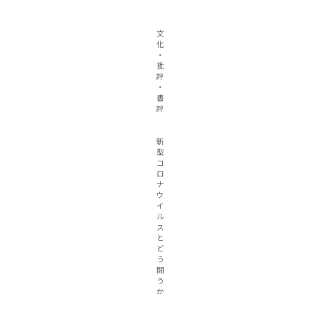
文
化
・
批
評
・
書
評
新
型
コ
ロ
ナ
ウ
イ
ル
ス
と
ど
う
闘
う
か