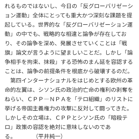
れるものではないし、今日の「反グローバリゼーシ
ョン運動」全体にとっても重大かつ深刻な課題を提
起している。世界的な「反グローバリゼーション運
動」の中でも、戦略的な相違と論争が存在してお
り、その論争を深め、発展させていくことは「戦
旗」論文が言うように望ましいことだ。しかし「論
争相手を拘束、抹殺」する恐怖のまん延を容認する
ことは、論争の前提条件を根底から破壊するのだ。
第四インターナショナルをはじめとする欧州の革
命的左翼は、シソン氏の政治的亡命の権利の剥奪を
ねらい、ＣＰＰ―ＮＰＡを「テロ組織」のリストに
挙げる帝国主義権力の攻撃に反対して闘ってきた。
しかしその立場は、ＣＰＰとシソン氏の「暗殺テ
ロ」政策の容認を絶対に意味しないのであ
る。 （平井純一）