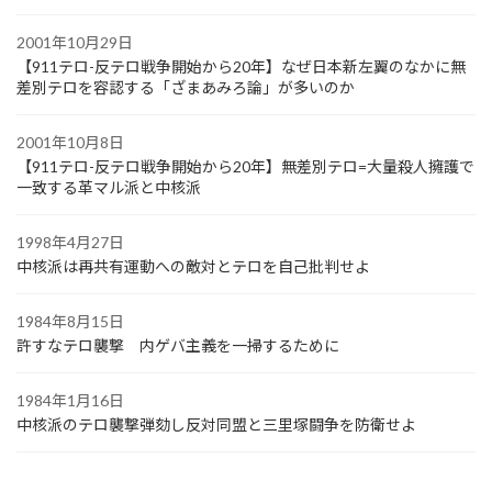
2001年10月29日
【911テロ-反テロ戦争開始から20年】なぜ日本新左翼のなかに無
差別テロを容認する「ざまあみろ論」が多いのか
2001年10月8日
【911テロ-反テロ戦争開始から20年】無差別テロ=大量殺人擁護で
一致する革マル派と中核派
1998年4月27日
中核派は再共有運動への敵対とテロを自己批判せよ
1984年8月15日
許すなテロ襲撃 内ゲバ主義を一掃するために
1984年1月16日
中核派のテロ襲撃弾劾し反対同盟と三里塚闘争を防衛せよ