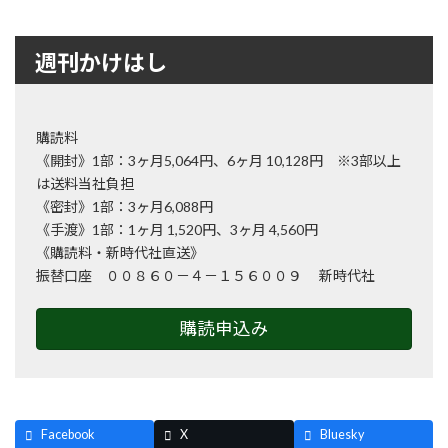
週刊かけはし
購読料
《開封》1部：3ヶ月5,064円、6ヶ月 10,128円 ※3部以上
は送料当社負担
《密封》1部：3ヶ月6,088円
《手渡》1部：1ヶ月 1,520円、3ヶ月 4,560円
《購読料・新時代社直送》
振替口座 ００８６０－４－１５６００９ 新時代社
購読申込み
Facebook
X
Bluesky