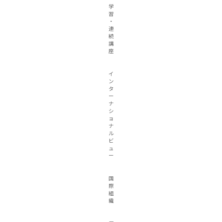
学
習
・
連
続
講
座
イ
ン
タ
ー
ナ
シ
ョ
ナ
ル
ビ
ュ
ー
国
際
組
織