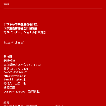
資料
日本革命的共産主義者同盟
国際主義労働者全国協議会
第四インターナショナル日本支部
https://jrcl.info/
発行所
新時代社
東京都渋谷区初台1-50-4-103
電話 03-3372-9401
FAX 03-3372-9402
https://www.jrcl.jp
E-mail
info@jrcl.jp
発行人 山口 明
振替口座
00860-4-156009 新時代社
編集