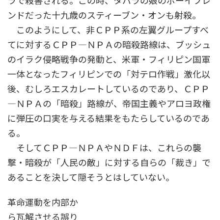
ラで殺害される。この時、タバラの娘のボーイフレ
ンドだった十九歳のスティーブン・オンも射殺。
このようにして、非ＣＰＰ系の左翼グループすべ
てに対するＣＰＰ―ＮＰＡの暗殺路線は、ブッシュ
のイラク侵略戦争の発動と、米軍・フィリピン国軍
一体となったフィリピンでの「対テロ作戦」激化以
後、むしろエスカレートしているのであり、ＣＰＰ
―ＮＰＡの「暗殺」路線が、帝国主義やアロヨ政権
に弾圧の口実を与える結果をもたらしているのであ
る。
そしてＣＰＰ―ＮＰＡやＮＤＦは、これらの襲
撃・暗殺が「人民の敵」に対する自らの「裁き」で
あることを決して隠そうとはしていない。
革命運動を内部か
ら瓦解させる誤り