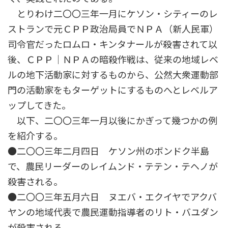
とりわけ二〇〇三年一月にケソン・シティーのレ
ストランで元ＣＰＰ政治局員でＮＰＡ（新人民軍）
司令官だったロムロ・キンタナールが殺害されて以
後、ＣＰＰ│ＮＰＡの暗殺作戦は、従来の地域レベ
ルの地下活動家に対するものから、公然大衆運動部
門の活動家をもターゲットにするものへとレベルア
ップしてきた。
以下、二〇〇三年一月以後にかぎって幾つかの例
を紹介する。
●二〇〇三年二月四日 ケソン州のボンドク半島
で、農民リーダーのレイムンド・テテン・テヘノが
殺害される。
●二〇〇三年五月六日 ヌエバ・エクイヤでアクバ
ヤンの地域代表で農民運動指導者のリト・バユダン
が殺害される。