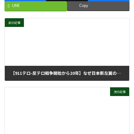
LINE
Copy
前の記事
【911テロ-反テロ戦争開始から20年】なぜ日本新左翼のなかに無差別テロを容認する「ざまあみろ論」が多いのか
2001年10月29日
次の記事