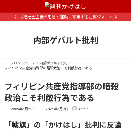
コ
ナ
ン
ビ
テ
ゲ
21世紀社会主義の思想と運動に寄与する左翼ジャーナル
ン
ー
ツ
シ
へ
ョ
内部ゲバルト批判
ス
ン
キ
に
ッ
移
プ
動
フロントページ
内部ゲバルト批判
フィリピン共産党指導部の暗殺政治こそ利敵行為である
フィリピン共産党指導部の暗殺
政治こそ利敵行為である
最
2005年5月23日
2021年5月7日
admin
終
更
「戦旗」の「かけはし」批判に反論
新
日