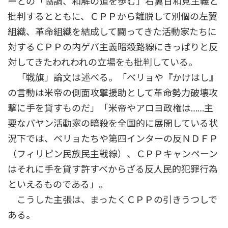
ーとの「協調、和解の道を歩む」右翼日和見主義と
批判するとともに、ＣＰＰから離脱して別個の左翼
組織、革命組織を結成して闘ってきた活動家たちに
対するＣＰＰの内ゲバ主義暗殺路線にきっぱりと反
対してきたわれわれの立場をも批判している。
「戦旗」論文は述べる。「ベリョや『かけはし』
の言動は米帝の側面攻撃援助として革命勢力破壊攻
撃に手を貸すものだ」「米帝やアロヨ政権は……主
要なバヤン活動家の暗殺を全国的に展開している状
況下では、ベリョたちや第四インターの反ＮＤＦＰ
（フィリピン民族民主戦線）、ＣＰＰキャンペーン
はそれに手を貸す許すべからざる反人民的犯罪行為
といえるものである」。
こうした主張は、まったくＣＰＰの引きうつしで
ある。