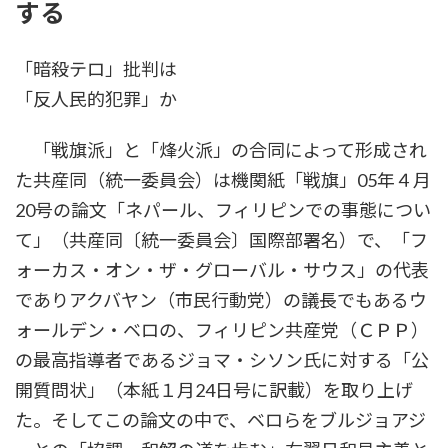
する
時
:
「暗殺テロ」批判は
「反人民的犯罪」か
「戦旗派」と「烽火派」の合同によって形成され
た共産同（統一委員会）は機関紙「戦旗」05年４月
20号の論文「ネパール、フィリピンでの事態につい
て」（共産同〔統一委員会〕国際部署名）で、「フ
ォーカス・オン・ザ・グローバル・サウス」の代表
でありアクバヤン（市民行動党）の議長でもあるウ
ォールデン・ベロの、フィリピン共産党（ＣＰＰ）
の最高指導者であるジョマ・シソン氏に対する「公
開質問状」（本紙１月24日号に訳載）を取り上げ
た。そしてこの論文の中で、ベロらをブルジョアジ