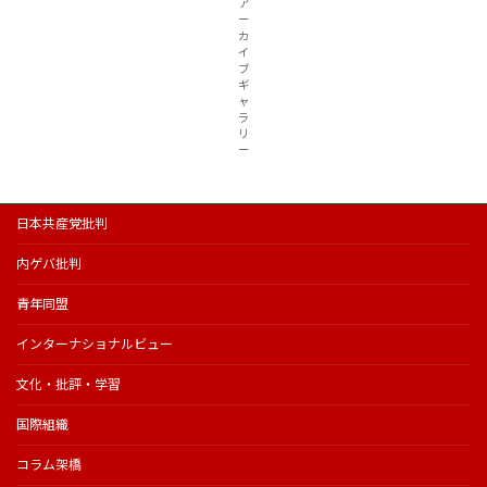
ア
ー
カ
イ
ブ
ギ
ャ
ラ
リ
ー
日本共産党批判
内ゲバ批判
青年同盟
インターナショナルビュー
文化・批評・学習
国際組織
コラム架橋