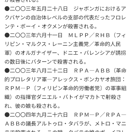
●二〇〇三年五月二十八日 ジャボンガにおけるア
クバヤンの自治体レベルの支部の代表だったフロレ
ンテ・ボーイ・オクメンが殺害される。
●二〇〇三年六月十一日 ＭＬＰＰ／ＲＨＢ（フィ
リピン・マルクス・レーニン主義党／革命的人民
軍）のオルガナイザー、ドニエ・バレンシアが誘拐
の数日後にバターンで殺害される。
●二〇〇三年八月二十二日 ＲＰＡ―ＡＢＢ（革命
的プロレタリア軍―アレックス・ボンカヤオ旅団：
ＲＰＭ―Ｐ〔フィリピン革命的労働者党〕の軍事組
織）の指揮官ダニエル・バトイがマカトで射殺さ
れ、彼の娘も殺される。
●二〇〇四年九月二十六日 ＲＰＭ―Ｐ／ＲＰＡ―
ＡＢＢの議長アルトゥロ・タバラが、メトロ・マニ