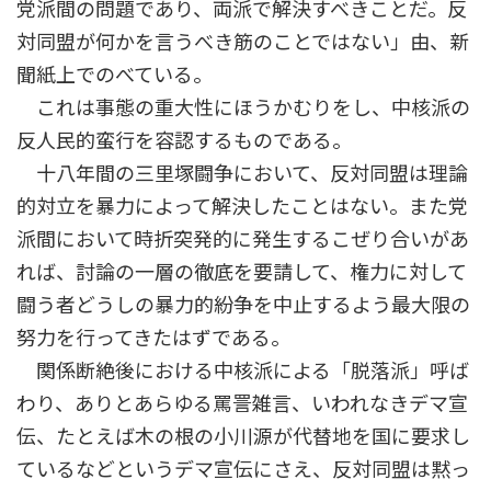
党派間の問題であり、両派で解決すべきことだ。反
対同盟が何かを言うべき筋のことではない」由、新
聞紙上でのべている。
これは事態の重大性にほうかむりをし、中核派の
反人民的蛮行を容認するものである。
十八年間の三里塚闘争において、反対同盟は理論
的対立を暴力によって解決したことはない。また党
派間において時折突発的に発生するこぜり合いがあ
れば、討論の一層の徹底を要請して、権力に対して
闘う者どうしの暴力的紛争を中止するよう最大限の
努力を行ってきたはずである。
関係断絶後における中核派による「脱落派」呼ば
わり、ありとあらゆる罵詈雑言、いわれなきデマ宣
伝、たとえば木の根の小川源が代替地を国に要求し
ているなどというデマ宣伝にさえ、反対同盟は黙っ