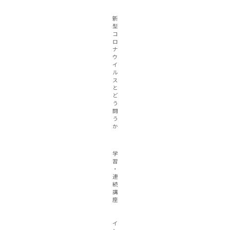
新
型
コ
ロ
ナ
ウ
イ
ル
ス
と
ど
う
闘
う
か
学
習
・
連
続
講
座
イ