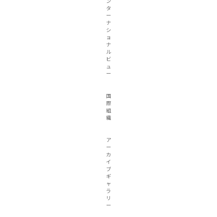
ン
タ
ー
ナ
シ
ョ
ナ
ル
ビ
ュ
ー
国
際
組
織
ア
ー
カ
イ
ブ
ギ
ャ
ラ
リ
ー