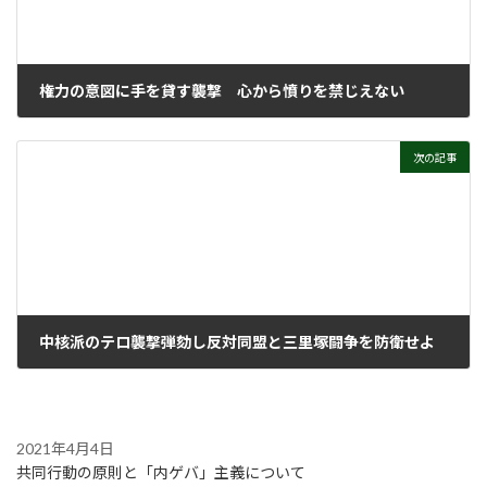
権力の意図に手を貸す襲撃 心から憤りを禁じえない
1984年1月10日
次の記事
中核派のテロ襲撃弾劾し反対同盟と三里塚闘争を防衛せよ
1984年1月16日
2021年4月4日
共同行動の原則と「内ゲバ」主義について