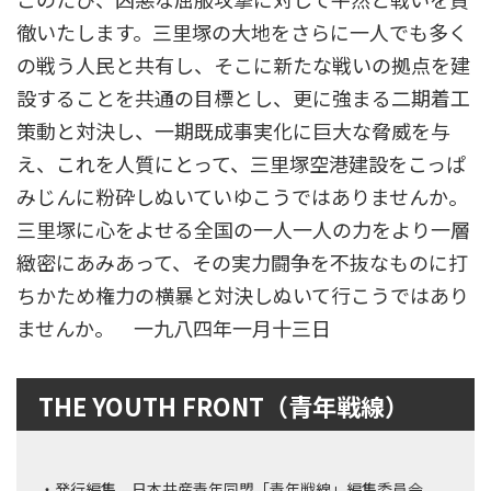
このたび、凶悪な屈服攻撃に対して平然と戦いを貫
徹いたします。三里塚の大地をさらに一人でも多く
の戦う人民と共有し、そこに新たな戦いの拠点を建
設することを共通の目標とし、更に強まる二期着工
策動と対決し、一期既成事実化に巨大な脅威を与
え、これを人質にとって、三里塚空港建設をこっぱ
みじんに粉砕しぬいていゆこうではありませんか。
三里塚に心をよせる全国の一人一人の力をより一層
緻密にあみあって、その実力闘争を不抜なものに打
ちかため権力の横暴と対決しぬいて行こうではあり
ませんか。 一九八四年一月十三日
THE YOUTH FRONT（青年戦線）
・発行編集 日本共産青年同盟「青年戦線」編集委員会