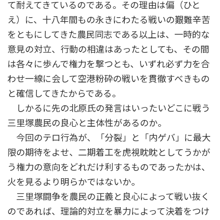
て耐えてきているのである。その理由は偏（ひと
え）に、十八年間もの永きにわたる戦いの艱難辛苦
をともにしてきた農民同志である以上は、一時的な
意見の対立、行動の相違はあったとしても、その間
は各々に歩んで権力を撃つとも、いずれ必ず力を合
わせ一線に会して空港粉砕の戦いを貫徹すべきもの
と確信してきたからである。
しかるに先の北原氏の発言はいったいどこに戦う
三里塚農民の良心と主体性があるのか。
今回のテロ行為が、「分裂」と「内ゲバ」に最大
限の期待をよせ、二期着工を虎視眈眈としてうかが
う権力の意向をどれだけ利するものであったかは、
火を見るより明らかではないか。
三里塚闘争を農民の正義と良心によって戦い抜く
のであれば、理論的対立を暴力によって決着をつけ