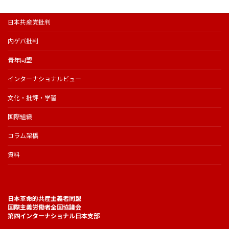
日本共産党批判
内ゲバ批判
青年同盟
インターナショナルビュー
文化・批評・学習
国際組織
コラム架橋
資料
日本革命的共産主義者同盟
国際主義労働者全国協議会
第四インターナショナル日本支部