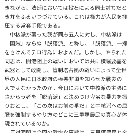
きながら、法廷においては投石による同士討ちだと
き弁をふるいつづけている。これは権力が人民を抑
圧する常套手段である。
中核派が襲った我が同志五人に対し、中核派は
「国賊」ならぬ「脱落派」と称し、「脱落派」一掃
をさけんでテロ行為におよんだ。しかし、やられた
同志は、開港阻止の戦いにおいては共に横堀要塞を
武器として敢闘し、管制塔占拠の戦いによって全世
界の人民に日本政府の極悪非道を知らせた戦友の一
人ではなかったのか。今日において中核派の主張に
さからう者を「脱落派」と決めつけ卑劣な暴力を振
りおとし、「この次はお前の番だ」と中核派への屈
服を強制するやり方のどこに三里塚農民の真心が体
現されているのか。
反対同盟は今回の陰惨な事態は、三里塚農民と全