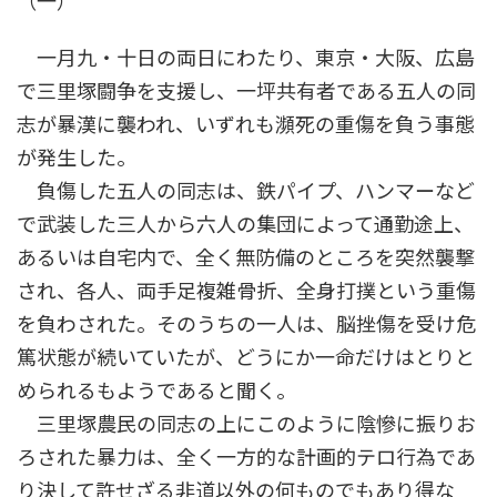
（一）
一月九・十日の両日にわたり、東京・大阪、広島
で三里塚闘争を支援し、一坪共有者である五人の同
志が暴漢に襲われ、いずれも瀕死の重傷を負う事態
が発生した。
負傷した五人の同志は、鉄パイプ、ハンマーなど
で武装した三人から六人の集団によって通勤途上、
あるいは自宅内で、全く無防備のところを突然襲撃
され、各人、両手足複雑骨折、全身打撲という重傷
を負わされた。そのうちの一人は、脳挫傷を受け危
篤状態が続いていたが、どうにか一命だけはとりと
められるもようであると聞く。
三里塚農民の同志の上にこのように陰慘に振りお
ろされた暴力は、全く一方的な計画的テロ行為であ
り決して許せざる非道以外の何ものでもあり得な