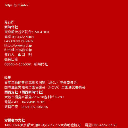
https://jrcl.info/
発行所
新時代社
東京都渋谷区初台1-50-4-103
電話 03-3372-9401
FAX 03-3372-9402
https://www.jrcl.jp
E-mail
info@jrcl.jp
発行人 山口 明
振替口座
00860-4-156009 新時代社
編集
日本革命的共産主義者同盟（JRCL）中央委員会
国際主義労働者全国協議会（NCIW）全国運営委員会
関西支社（関西新時代社）
大阪市福島区福島7-16-10吉村ビル203
電話/FAX 06-6458-7018
振替口座 00910-8-308136
労働者の力社
143-0024 東京都大田区中央7-12-16 大森助産院方 電話 080-4662-5183