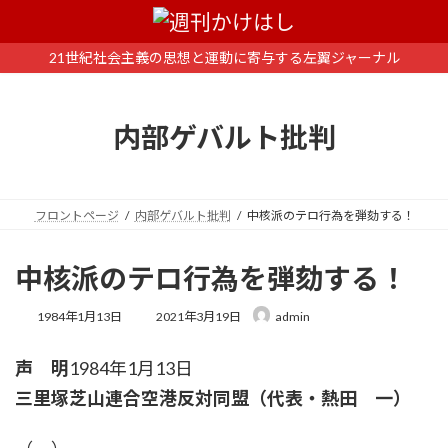
コ
ナ
ン
ビ
テ
ゲ
21世紀社会主義の思想と運動に寄与する左翼ジャーナル
ン
ー
ツ
シ
へ
ョ
内部ゲバルト批判
ス
ン
キ
に
ッ
移
プ
動
フロントページ
内部ゲバルト批判
中核派のテロ行為を弾劾する！
中核派のテロ行為を弾劾する！
最
1984年1月13日
2021年3月19日
admin
終
更
声 明
1984年1月13日
新
日
三里塚芝山連合空港反対同盟（代表・熱田 一）
時
: