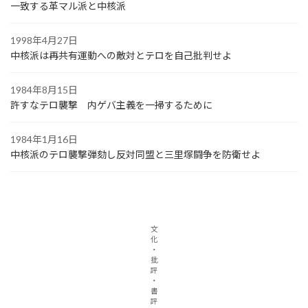
一致する革マル派と中核派
1998年4月27日
中核派は再共有運動への敵対とテロを自己批判せよ
1984年8月15日
許すなテロ襲撃 内ゲバ主義を一掃するために
1984年1月16日
中核派のテロ襲撃弾劾し反対同盟と三里塚闘争を防衛せよ
文
化
・
批
評
・
書
評