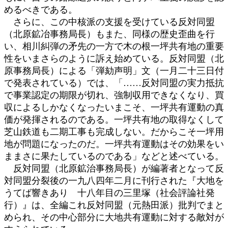
めるべきである。
さらに、この中核派の支援を受けている反対同盟
（北原鉱冶事務局長）もまた、同様の歴史歪曲を行
い、相川糾弾の矛先の一方で木の根一坪共有地の重要
性をいまさらのように訴え始めている。反対同盟（北
原事務局長）による「弾劾声明」文（一月二十三日付
で発表されている）では、「……反対同盟の実力抵抗
で事業認定の期限が切れ、強制収用できなくなり、買
収によるしかなくなったいまこそ、一坪共有運動の真
価が発揮されるのである。一坪共有地の取得なくして
芝山鉄道も二期工事も完成しない。だからこそ一坪用
地が問題になったのだ。一坪共有運動はその効果をい
ままさに果たしているのである」などと述べている。
反対同盟（北原鉱治事務局長）が編著者となって反
対同盟分裂後の一九八四年二月に刊行された『大地を
うてば響きあり 十八年目の三里塚（社会評論社発
行）』は、全編これ反対同盟（元熱田派）批判でまと
められ、その中心部分に大地共有運動に対する敵対が