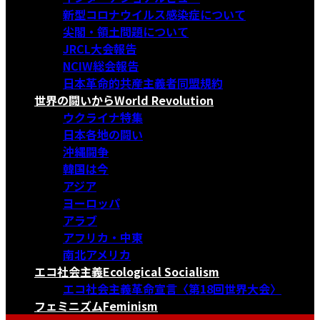
新型コロナウイルス感染症について
尖閣・領土問題について
JRCL大会報告
NCIW総会報告
日本革命的共産主義者同盟規約
世界の闘いから
World Revolution
ウクライナ特集
日本各地の闘い
沖縄闘争
韓国は今
アジア
ヨーロッパ
アラブ
アフリカ・中東
南北アメリカ
エコ社会主義
Ecological Socialism
エコ社会主義革命宣言〈第18回世界大会〉
フェミニズム
Feminism