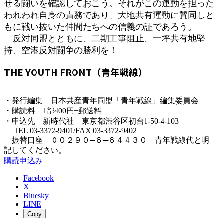
せる闘いを確認しておこう。それがこの運動を担った
われわれ自身の責務であり、大地共有運動に賛同しと
もに戦い抜いた仲間たちへの信義の証であろう。
反対同盟とともに、二期工事阻止、一坪共有地堅
持、空港反対闘争の勝利を！
THE YOUTH FRONT（青年戦線）
・発行編集 日本共産青年同盟「青年戦線」編集委員会
・購読料 1部400円+郵送料
・申込先 新時代社 東京都渋谷区初台1-50-4-103
TEL 03-3372-9401/FAX 03-3372-9402
振替口座 ００２９０─６─６４４３０ 青年戦線代と明
記してください。
購読申込み
Facebook
X
Bluesky
LINE
Copy