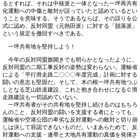
るとすれば、それは中核派と一体となった一坪再共有
化運動への中傷と敵対が誤っていたと認めているとい
うことを意味する。そうであるならば、その誤りを公
式に認め、反対同盟（元熱田派）に対する「脱落派」
という規定を撤回すべきである。
一坪共有地を堅持しよう！
今年の反対同盟旗開きでも明らかとなったように、
反対同盟の二期工事反対の姿勢は変わらない。運輸省
による「平行滑走路二〇〇〇年度完成」計画に対する
闘いの意志も堅固だ。そして、木の根一坪共有地つぶ
しとなる芝山鉄道建設、これと抱き合わせになるＣ滑
走路建設も一切認めていない。
一坪共有者がその共有地を堅持し続けるのはもちろ
んのこと、反対同盟の闘いを支援する者にとっても、
運輸省や空港公団の卑劣な反対運動への敵対と切り崩
しは決して容認できないものだ。いまあらためて、反
対運動への支援・連帯と大地共有運動の真価を発揮さ