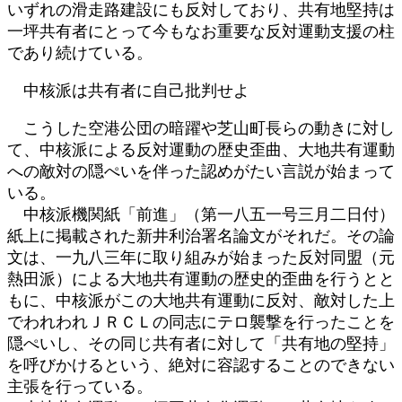
いずれの滑走路建設にも反対しており、共有地堅持は
一坪共有者にとって今もなお重要な反対運動支援の柱
であり続けている。
中核派は共有者に自己批判せよ
こうした空港公団の暗躍や芝山町長らの動きに対し
て、中核派による反対運動の歴史歪曲、大地共有運動
への敵対の隠ぺいを伴った認めがたい言説が始まって
いる。
中核派機関紙「前進」（第一八五一号三月二日付）
紙上に掲載された新井利治署名論文がそれだ。その論
文は、一九八三年に取り組みが始まった反対同盟（元
熱田派）による大地共有運動の歴史的歪曲を行うとと
もに、中核派がこの大地共有運動に反対、敵対した上
でわれわれＪＲＣＬの同志にテロ襲撃を行ったことを
隠ぺいし、その同じ共有者に対して「共有地の堅持」
を呼びかけるという、絶対に容認することのできない
主張を行っている。