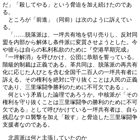
だ」「殺してやる」という脅迫を加え続けたのであ
る。
ところが「前進」（同前）は次のように訴えてい
る。
「……脱落派は、一坪共有地を切り売りし、反対同
盟を内部から解体し条件派に変質させようとした。今
や彼らは自らの私利私欲のために『空港早期完成』
『一坪解消』を呼びかけ、公団に恭順を誓っている。
階級的制裁は正義である。革共同は、脱落派の再共有
化に応じた人びとを含む全国千二百人の一坪共有者に
訴える。その権利を絶対に守り抜くことは人民の正義
であり、三里塚闘争勝利のために不可欠である」。
何という矛盾した論理であろうか。中核派が「その
権利を守り抜くことは三里塚闘争の勝利のために不可
欠である」として呼びかけている一坪共有者は、自ら
残忍なテロ襲撃を加え「殺す」と脅迫した三里塚闘争
支援者なのである。
北原派は何と主張していたのか