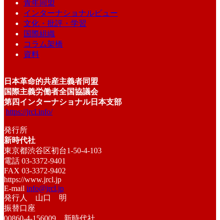
青年同盟
インターナショナルビュー
文化・批評・学習
国際組織
コラム架橋
資料
日本革命的共産主義者同盟
国際主義労働者全国協議会
第四インターナショナル日本支部
https://jrcl.info/
発行所
新時代社
東京都渋谷区初台1-50-4-103
電話 03-3372-9401
FAX 03-3372-9402
https://www.jrcl.jp
E-mail
info@jrcl.jp
発行人 山口 明
振替口座
00860-4-156009 新時代社