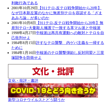
利敵行為である
2001年10月29日
【911テロ-反テロ戦争開始から20年】
なぜ日本新左翼のなかに無差別テロを容認する「ざま
あみろ論」が多いのか
2001年10月8日
【911テロ-反テロ戦争開始から20年】無
差別テロ=大量殺人擁護で一致する革マル派と中核派
1998年4月27日
中核派は再共有運動への敵対とテロを自
己批判せよ
1984年8月15日
許すなテロ襲撃 内ゲバ主義を一掃する
ために
1984年1月16日
中核派のテロ襲撃弾劾し反対同盟と三里
塚闘争を防衛せよ
文化・批評・書評
新型コロナウイルスとどう闘うか