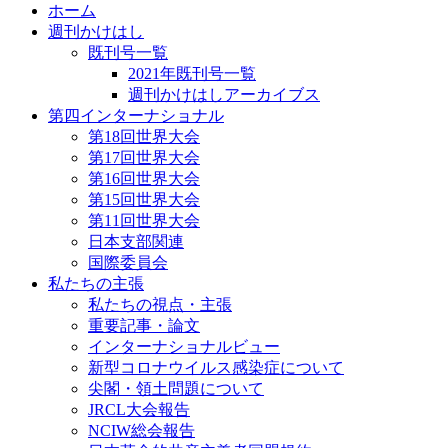
ホーム
週刊かけはし
既刊号一覧
2021年既刊号一覧
週刊かけはしアーカイブス
第四インターナショナル
第18回世界大会
第17回世界大会
第16回世界大会
第15回世界大会
第11回世界大会
日本支部関連
国際委員会
私たちの主張
私たちの視点・主張
重要記事・論文
インターナショナルビュー
新型コロナウイルス感染症について
尖閣・領土問題について
JRCL大会報告
NCIW総会報告