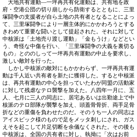
大地共有運動―一坪再共有化運動は、共有地を政
府・空港公団の切り崩しから防衛するとともに、三里
塚闘争の支援者が自ら土地の共有者となることによっ
て、三里塚闘争により一層主体的にかかわろうとする
きわめて重要な闘いとして提起された。それに対して
中核派は「土地売り渡し運動」「金もうけ」などとい
う、奇怪な中傷を行い、「三里塚闘争の大義を裏切る
もの」とののしって一坪再共有運動の中止を要求し、
激しい敵対を行った。
しかし中核派の敵対にもかかわらず、一坪再共有運
動は千人近い共有者を新たに獲得した。すると中核派
は、再共有運動の中心を担っていたわが同盟の活動家
に対して残虐なテロ襲撃を加えた。八四年一月に、五
人、七月に三人の同志に、居宅あるいは出勤途上で中
核派のテロ部隊が襲撃を加え、頭蓋骨骨折、両手足骨
折などの重傷を負わせたのだ。そのうち一人の同志は
アイスピック様のもので足をメッタ刺しにされ、ガス
えそを起こして片足切断を余儀なくされた。その後も
中核派は、全国の共有者に対し、執拗に「次はお前