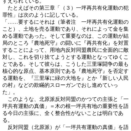
すえられている。
たとえばその第三章「（３）一坪再共有化運動の犯
罪性」は次のように記している。
「……要するにそれは（筆者注 一坪再共有化運動の
こと）、土地を売る運動であり、それによって金を集
める運動であった。そして重要なのは、この運動が結
局のところ『農地死守』の闘いに『再共有化』を対置
することによって、用地内反対同盟農民に全面的に敵
対し、これを切り捨てようとする運動となってゆくこ
とである。そして彼らは、こうした三里塚闘争の最も
核心的な原点、基本原則である『農地死守』を否定す
る運動を、『三里塚に緑の大地を』とか『新しい人民
の村』などの欺瞞的スローガンでおし進めていっ
た」。
このような、北原派反対同盟のかつての主張と「一
坪共有運動の真価」＝木の根一坪共有地の重要性を語
る今日の主張に、全く整合性がないことは明白であ
る。
反対同盟（北原派）が「一坪共有運動の真価」を語