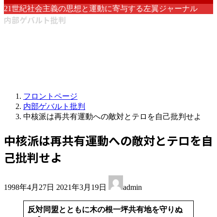
21世紀社会主義の思想と運動に寄与する左翼ジャーナル
内部ゲバルト批判
フロントページ
内部ゲバルト批判
中核派は再共有運動への敵対とテロを自己批判せよ
中核派は再共有運動への敵対とテロを自
己批判せよ
最
1998年4月27日
2021年3月19日
admin
終
更
反対同盟とともに木の根一坪共有地を守りぬ
新