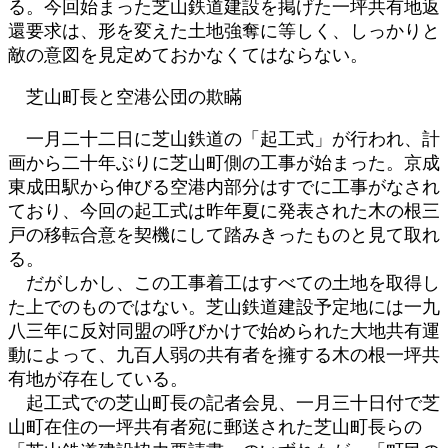
る。今回始まった芝山鉄道建設を掲げた一坪共有地返
還要求は、形を変えた土地強奪に等しく、しっかりと
敵の意図を見定めておかなくてはならない。
芝山町長と空港公団の欺瞞
一月二十二日に芝山鉄道の「起工式」が行われ、計
画から二十年ぶりに芝山町側の工事が始まった。京成
東成田駅から伸びる空港内部分はすでに工事がなされ
ており、今回の起工式は昨年夏に発表された木の根三
戸の移転合意を契機にして踏みきったものと見て取れ
る。
だがしかし、この工事着工はすべての土地を取得し
た上でのものではない。芝山鉄道建設予定地には一九
八三年に反対同盟の呼びかけで始められた大地共有運
動によって、九百人弱の共有者を擁する木の根一坪共
有地が存在している。
起工式での芝山町長の記者会見、一月三十日付で芝
山町在住の一坪共有者宛に郵送された芝山町長らの