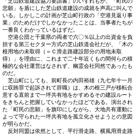
「芝山鉄道建設協力要請書」のいずれもが、「町民の
悲願」を盾にした芝山鉄道建設の成就を声高に叫んで
いる。しかしこの計画が芝山町行政の「空港見返り事
業」のためだけでしかなかったことは、当事者たちが
一番良くわかっているはずだ。
空港公団と千葉県の両者で六〇％以上の出資金を負
担する第三セクター方式の芝山鉄道会社だが、「木の
根用地の未取得（＝Ｃ滑走路建設部分の用地未取
得）」を理由に、これまで二十年近くもの間何らの積
極的な会社運営はなされず、幽霊会社同然であったも
のだ。
芝山町にしても、前町長の内田裕雄（九七年十一月
に収賄罪で起訴されて辞職）は、木の根三戸が移転合
意する直前まで一坪共有地をかすめるその建設ルート
をきちんと把握していなかったほどである。演出され
た「町民の悲願」を旗印にしながら、大地共有運動に
よって守られた一坪共有地を孤立化させようとの意図
が明らかだ。
反対同盟は依然として、平行滑走路、横風用滑走路