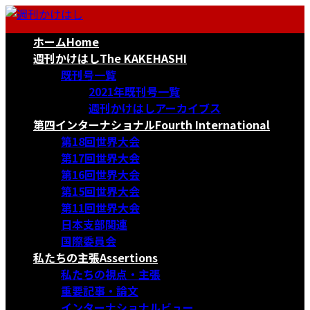
コ
ナ
ン
ビ
ホーム
Home
テ
ゲ
ン
ー
週刊かけはし
The KAKEHASHI
ツ
シ
既刊号一覧
へ
ョ
2021年既刊号一覧
ス
ン
週刊かけはしアーカイブス
キ
に
第四インターナショナル
Fourth International
ッ
移
第18回世界大会
プ
動
第17回世界大会
第16回世界大会
第15回世界大会
第11回世界大会
日本支部関連
国際委員会
私たちの主張
Assertions
私たちの視点・主張
重要記事・論文
インターナショナルビュー