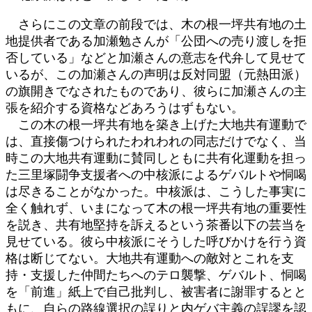
さらにこの文章の前段では、木の根一坪共有地の土
地提供者である加瀬勉さんが「公団への売り渡しを拒
否している」などと加瀬さんの意志を代弁して見せて
いるが、この加瀬さんの声明は反対同盟（元熱田派）
の旗開きでなされたものであり、彼らに加瀬さんの主
張を紹介する資格などあろうはずもない。
この木の根一坪共有地を築き上げた大地共有運動で
は、直接傷つけられたわれわれの同志だけでなく、当
時この大地共有運動に賛同しともに共有化運動を担っ
た三里塚闘争支援者への中核派によるゲバルトや恫喝
は尽きることがなかった。中核派は、こうした事実に
全く触れず、いまになって木の根一坪共有地の重要性
を説き、共有地堅持を訴えるという茶番以下の芸当を
見せている。彼ら中核派にそうした呼びかけを行う資
格は断じてない。大地共有運動への敵対とこれを支
持・支援した仲間たちへのテロ襲撃、ゲバルト、恫喝
を「前進」紙上で自己批判し、被害者に謝罪するとと
もに、自らの路線選択の誤りと内ゲバ主義の誤謬を認