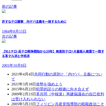
前の記事
許すなテロ襲撃 内ゲバ主義を一掃するために
1984年8月15日
次の記事
【911テロ-反テロ戦争開始から20年】無差別テロ=大量殺人擁護で一致す
る革マル派と中核派
2001年10月8日
2021年4月4日
共同行動の原則と「内ゲバ」主義につい
て
2021年3月18日
攻勢を強めよう
2015年6月22日
犯罪的誤りの根拠に向き合えず
2009年2月23日
革共同（中核派）再建協議会の自己批判
は受け入れられない
2005年5月23日
フィリピン共産党指導部の暗殺政治こそ