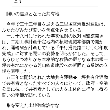
こう
日
時
:
闘いの焦点となった共有地
今年で三十三年目を迎える三里塚空港反対運動は、
ふたたびみたび闘いを焦点化させている。
一月十八日に行われた年初恒例の反対同盟旗開き
は、二期工事計画予定地内の横堀現闘本部前で開か
れ、運輸省が計画している「平行滑走路二〇〇〇年度
完成」に対する闘いの姿勢を明らかにした。そして、
もうひとつ本年から本格的な攻防の環となる木の根一
坪共有地にかかる芝山鉄道建設への断固たる反対の立
場を表明した。
八三年に開始された大地共有運動�一坪共有化運動
で共有者となったすべての人々にとって、政府・空港
公団に抗して共有者としての力を主体的に行使し得る
闘いの季節が訪れている。
形を変えた土地強奪許すな