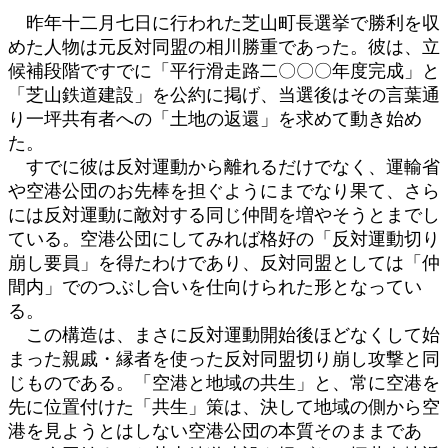
昨年十二月七日に行われた芝山町長選挙で勝利を収
めた人物は元反対同盟の相川勝重であった。彼は、立
候補段階ですでに「平行滑走路二〇〇〇年度完成」と
「芝山鉄道建設」を公約に掲げ、当選後はその言葉通
り一坪共有者への「土地の返還」を求めて動き始め
た。
すでに彼は反対運動から離れるだけでなく、運輸省
や空港公団のお先棒を担ぐようにまでなり果て、さら
には反対運動に敵対する同じ仲間を増やそうとまでし
ている。空港公団にしてみれば格好の「反対運動切り
崩し要員」を得たわけであり、反対同盟としては「仲
間内」でのつぶし合いを仕向けられた形となってい
る。
この構造は、まさに反対運動開始後ほどなくして始
まった親戚・縁者を使った反対同盟切り崩し攻撃と同
じものである。「空港と地域の共生」と、常に空港を
先に位置付けた「共生」策は、決して地域の側から空
港を見ようとはしない空港公団の本質そのままであ