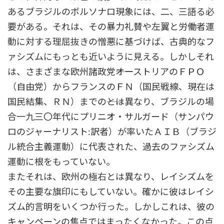
あるブラジルのボルソナロ現象には、二、三語る必
要がある。それは、その暴力礼賛や左翼と労働者運
動に対する理屈抜きの憎悪に基づけば、古典的なフ
ァシズムにもっとも近いように見える。しかしそれ
は、さまざまな欧州諸政党――オーストリアのＦＰＯ
（自由党）からフランスのＦＮ（国民戦線、現在は
国民結集、ＲＮ）までの――とは異なり、ブラジルの場
合一九三〇年代にプリニオ・サルガード（サンパウ
ロのジャーナリスト:訳者）が率いたＡＩＢ（ブラジ
ル統合主義運動）に代表された、過去のファシズム
運動に根をもっていない。
またそれは、欧州の極右とは異なり、レイシズムを
その主要な旗印にもしていない。確かに彼はレイシ
ズム的言明をいくつか行った。しかしこれは、彼の
キャンペーンの焦点ではまったくなかった。この点