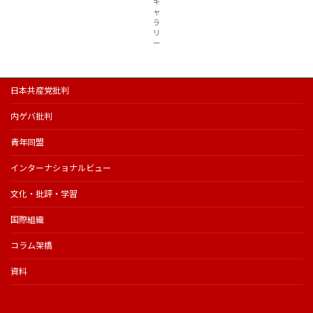
ギ
ャ
ラ
リ
ー
日本共産党批判
内ゲバ批判
青年同盟
インターナショナルビュー
文化・批評・学習
国際組織
コラム架橋
資料