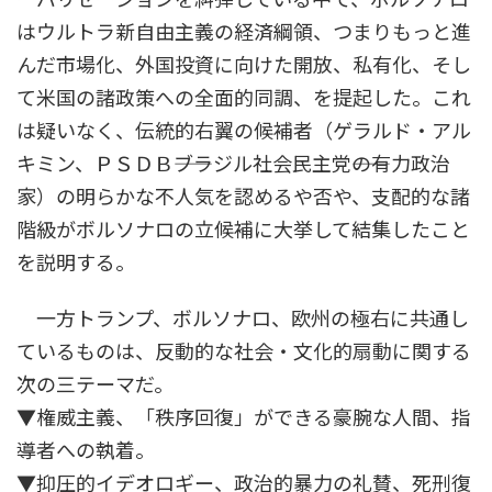
はウルトラ新自由主義の経済綱領、つまりもっと進
んだ市場化、外国投資に向けた開放、私有化、そし
て米国の諸政策への全面的同調、を提起した。これ
は疑いなく、伝統的右翼の候補者（ゲラルド・アル
キミン、ＰＳＤＢ――ブラジル社会民主党――の有力政治
家）の明らかな不人気を認めるや否や、支配的な諸
階級がボルソナロの立候補に大挙して結集したこと
を説明する。
一方トランプ、ボルソナロ、欧州の極右に共通し
ているものは、反動的な社会・文化的扇動に関する
次の三テーマだ。
▼権威主義、「秩序回復」ができる豪腕な人間、指
導者への執着。
▼抑圧的イデオロギー、政治的暴力の礼賛、死刑復