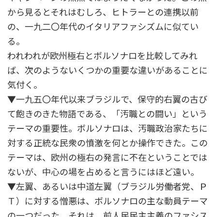
から見るとそれはむしろ、ヒトラーとの連携以前
の、一九二〇年代のイタリアファシズムに似てい
る。
われわれが欧州極右とボルソナロを比較してみれ
ば、次のようないくつかの重要な違いがあることに
気付く。
▼一九五〇年代以来ブラジルで、保守的右翼の古び
て飽きのきた物語である、「汚職との闘い」という
テーマの重要性。ボルソナロは、汚職政治家たちに
対する正統な民衆の憤激を何とか操作できた。この
テーマは、欧州の極右の発言に不在ということでは
ないが、中心の場を占めると言うにはほど遠い。
▼左翼、あるいは中道左翼（ブラジル労働者党、Ｐ
Ｔ）に対する憎悪は、ボルソナロの主な動員テーマ
の一つだった。それは、前人民民主主義のファシス