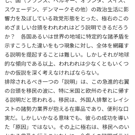
し、国（フランス、ベルギー、オランダ、スイス、
スウェーデン、デンマークその他）の政治生活に影
響力を及ぼしている政党形態をとった、極右のこの
めざましい台頭をわれわれはどう説明できるだろう
か？ 各国あるいは世界の地域に特定的な諸矛盾を
示すこうした違いをもつ現象に対し、全体を網羅す
る説明を提起することは難しい。しかしそれが地球
的な傾向である以上、われわれは少なくともいくつ
かの仮説を深く考えなければならない。
排除されるべき一つの「説明」は、この急進的右翼
の台頭を移民の波に、特に米国と欧州のそれに帰す
る説明だと思われる。移民は、外国人排撃とレイシ
ストの諸勢力業界が抱える在庫品であり、便利な口
実だ。しかしいかなる意味でも、彼らの成功を導い
た「原因」ではない。その上に極右は、移民へのい