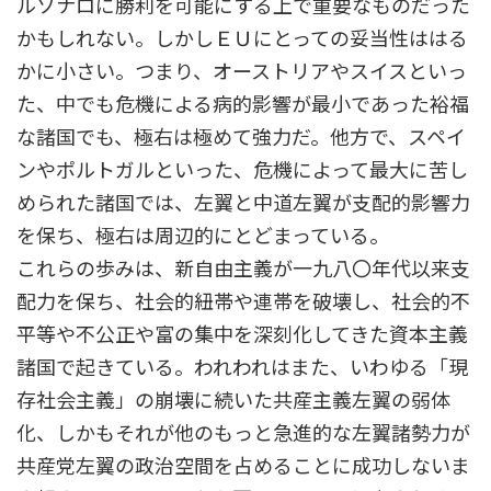
ルソナロに勝利を可能にする上で重要なものだった
かもしれない。しかしＥＵにとっての妥当性ははる
かに小さい。つまり、オーストリアやスイスといっ
た、中でも危機による病的影響が最小であった裕福
な諸国でも、極右は極めて強力だ。他方で、スペイ
ンやポルトガルといった、危機によって最大に苦し
められた諸国では、左翼と中道左翼が支配的影響力
を保ち、極右は周辺的にとどまっている。
これらの歩みは、新自由主義が一九八〇年代以来支
配力を保ち、社会的紐帯や連帯を破壊し、社会的不
平等や不公正や富の集中を深刻化してきた資本主義
諸国で起きている。われわれはまた、いわゆる「現
存社会主義」の崩壊に続いた共産主義左翼の弱体
化、しかもそれが他のもっと急進的な左翼諸勢力が
共産党左翼の政治空間を占めることに成功しないま