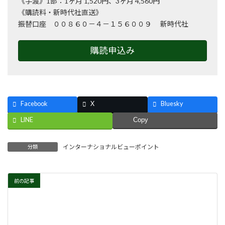
《手渡》1部：1ヶ月 1,520円、3ヶ月 4,560円
《購読料・新時代社直送》
振替口座 ００８６０－４－１５６００９ 新時代社
購読申込み
Facebook
X
Bluesky
LINE
Copy
インターナショナルビューポイント
分類
前の記事