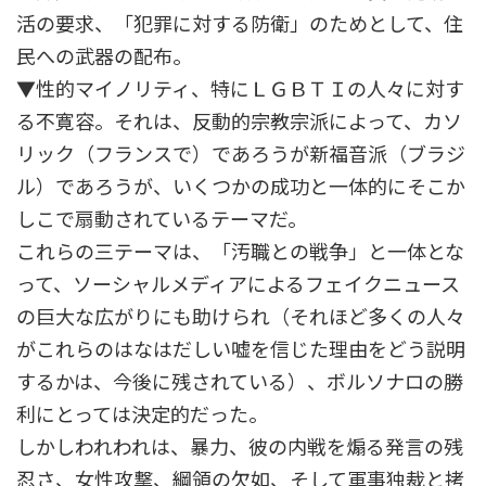
活の要求、「犯罪に対する防衛」のためとして、住
民への武器の配布。
▼性的マイノリティ、特にＬＧＢＴＩの人々に対す
る不寛容。それは、反動的宗教宗派によって、カソ
リック（フランスで）であろうが新福音派（ブラジ
ル）であろうが、いくつかの成功と一体的にそこか
しこで扇動されているテーマだ。
これらの三テーマは、「汚職との戦争」と一体とな
って、ソーシャルメディアによるフェイクニュース
の巨大な広がりにも助けられ（それほど多くの人々
がこれらのはなはだしい嘘を信じた理由をどう説明
するかは、今後に残されている）、ボルソナロの勝
利にとっては決定的だった。
しかしわれわれは、暴力、彼の内戦を煽る発言の残
忍さ、女性攻撃、綱領の欠如、そして軍事独裁と拷