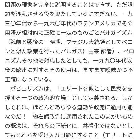
問題の現象を完全に説明することはできず、ただ課
題を混乱させる役を果たしているにすぎない。一九
三〇年代から一九六〇年代のラテンアメリカでその
用語が相対的に正確に一定のものごと――バルガイズム
（戦前と戦後の一時期、ブラジル大統領としてペロ
ンと似た政策を行ったバルガスに由来:訳者）、ペロ
ニズムその他――に対応したとしても、一九九〇年代以
後の欧州に対するその使用は、ますます曖昧かつ不
正確になっている。
ポピュリズムは、「エリートを敵として民衆を支
援する一つの政治的立場」として定義される。しか
しそれは、ほとんどあらゆる運動や政党に適用可能
なのだ！ 極右諸政党に適用されたこのまがいもの
の概念は、それらの正統化に、共感化ではないとし
てもそれらを受け入れ可能にすること（エリートに