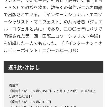
センター）で研究主任、社会科学高等研究院（ＥＨ
ＥＳＳ）で教授を務め、数多くの著作が二九カ国語
で出版されている。「インターナショナル・エコソ
ーシャリスト・マニフェスト」の共同著者（ジョエ
ル・コヴェルと共に）であり、二〇〇七年にパリで
開催された第一回「国際エコソーシャリスト会議」
を組織した一人でもあった。（「インターナショナ
ルビューポイント」二〇一九年一月号）
週刊かけはし
購読料
《開封》1部：3ヶ月5,064円、6ヶ月 10,128円 ※3部以上
は送料当社負担
《密封》1部：3ヶ月6,088円