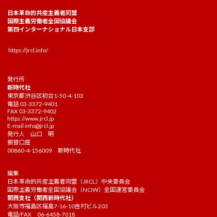
日本革命的共産主義者同盟
国際主義労働者全国協議会
第四インターナショナル日本支部
https://jrcl.info/
発行所
新時代社
東京都渋谷区初台1-50-4-103
電話 03-3372-9401
FAX 03-3372-9402
https://www.jrcl.jp
E-mail
info@jrcl.jp
発行人 山口 明
振替口座
00860-4-156009 新時代社
編集
日本革命的共産主義者同盟（JRCL）中央委員会
国際主義労働者全国協議会（NCIW）全国運営委員会
関西支社（関西新時代社）
大阪市福島区福島7-16-10吉村ビル203
電話/FAX 06-6458-7018