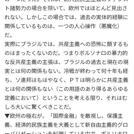
ト諸勢力の場合を除いて、欧州ではほとんど見出さ
れない。しかしこの場合では、過去の実体的経験に
関係しているものは、一つの人心操作（悪魔化）
だ。
実際にブラジルでは、共産主義への恐怖に類するも
のはまったくないのだ。つまりボルソナロの暴力的
な反共産主義の主張は、ブラジルの過去と現在の現
実とは何の関係もない。冷戦が終わって何十年も経
ち、ソ連邦はもはやなく、ＰＴは明らかに共産主義
とは何の関係もない（この用語のあり得るあらゆる
定義において）ということを考える限り、それはむ
しろ大いに驚くべきことだ。
▼欧州の極右が、「国際金融」を敵視し、保護主
義、経済的民族主義を大義として新自由主義的グロ
ーバリゼーションを糾弾している中で、ボルソナロ