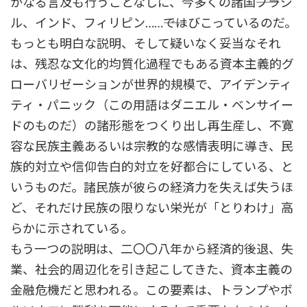
かなる言及も行うことなしに、今多くの諸国――ブラジ
ル、インド、フィリピン……――ではびこっているのだ。
もっとも明白な説明、そして疑いなく妥当なそれ
は、残忍な文化的均質化過程でもある資本主義的グ
ローバリゼーションが世界的規模で、アイデンティ
ティ・パニック（この用語はダニエル・ベンサイー
ドのものだ）の諸形態をつくり出し再生産し、不寛
容な民族主義あるいは宗教的な感情表明に導き、民
族的対立や信仰告白的対立を好都合にしている、と
いうものだ。諸民族が彼らの経済力を失えば失うほ
ど、それだけ民族の限りない栄光が「とりわけ」高
らかに示されている。
もう一つの説明は、二〇〇八年から経済的後退、失
業、社会的周辺化を引き起こしてきた、資本主義の
金融危機だと思われる。この要素は、トランプやボ