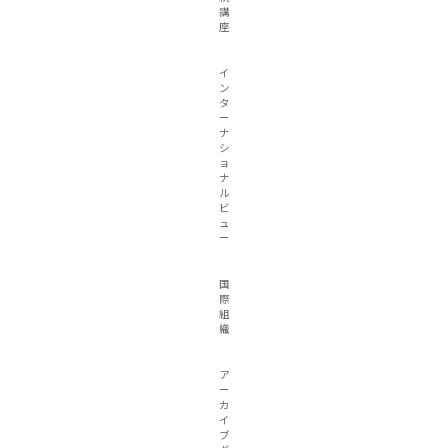
講
座
イ
ン
タ
ー
ナ
シ
ョ
ナ
ル
ビ
ュ
ー
国
際
組
織
ア
ー
カ
イ
ブ