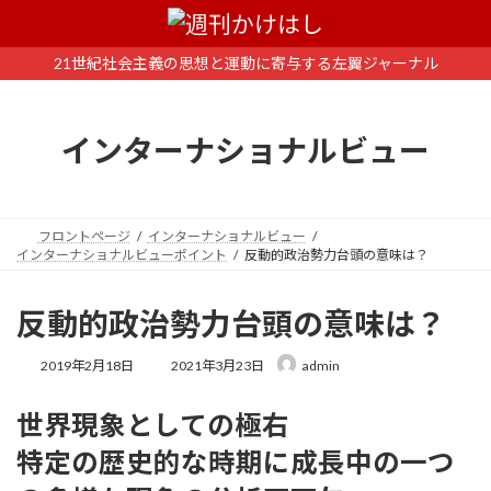
コ
ナ
ン
ビ
テ
ゲ
21世紀社会主義の思想と運動に寄与する左翼ジャーナル
ン
ー
ツ
シ
へ
ョ
インターナショナルビュー
ス
ン
キ
に
ッ
移
プ
動
フロントページ
インターナショナルビュー
インターナショナルビューポイント
反動的政治勢力台頭の意味は？
反動的政治勢力台頭の意味は？
最
2019年2月18日
2021年3月23日
admin
終
更
世界現象としての極右
新
日
特定の歴史的な時期に成長中の一つ
時
: