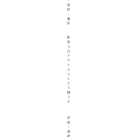
・
批
評
・
書
評
新
型
コ
ロ
ナ
ウ
イ
ル
ス
と
ど
う
闘
う
か
学
習
・
連
続