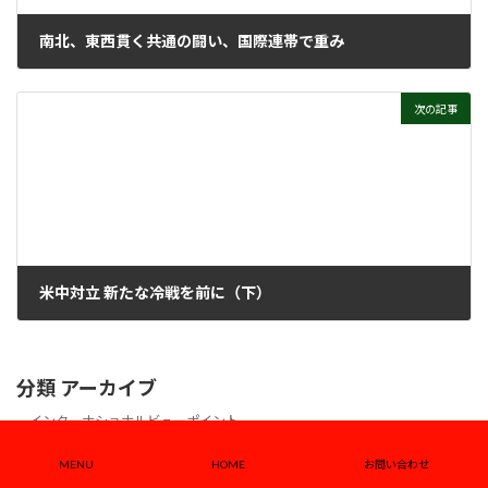
南北、東西貫く共通の闘い、国際連帯で重み
2020年8月3日
次の記事
米中対立 新たな冷戦を前に（下）
2020年8月31日
分類 アーカイブ
インターナショナルビューポイント
リンク
MENU
HOME
お問い合わせ