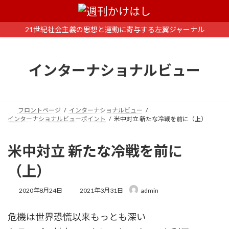
コ
ナ
ン
ビ
テ
ゲ
21世紀社会主義の思想と運動に寄与する左翼ジャーナル
ン
ー
ツ
シ
へ
ョ
インターナショナルビュー
ス
ン
キ
に
ッ
移
プ
動
フロントページ
インターナショナルビュー
インターナショナルビューポイント
米中対立 新たな冷戦を前に（上）
米中対立 新たな冷戦を前に
（上）
最
2020年8月24日
2021年3月31日
admin
終
更
危機は世界恐慌以来もっとも深い
新
日