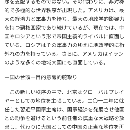
序を支配するものではない。その代わりに、非対称
的で多極的な世界秩序が出現した。アメリカは、最
大の経済力と軍事力を持ち、最大の地政学的影響力
を持つ覇権国家であり続けているが、現在では、中
国やロシアという形で帝国主義的ライバルに直面し
ている。ロシアはその軍事力のゆえに地政学的に桁
外れの力を持っている。さらに、アメリカはイラン
のような多くの地域大国にも直面している。
中国の台頭―目的意識的舵取り
この新しい秩序の中で、北京はグローバルプレイ
ヤーとしての地位を主張している。二〇一二年に就
任した習近平国家主席は、国家経済を発展させ他国
との紛争を避けるという前任者の慎重な大戦略を放
棄し、代わりに大国としての中国の正当な地位を再