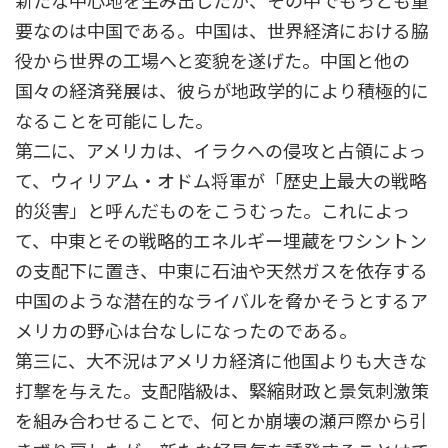
新たな中心地を生み出したが、その中でもっとも重
要なのは中国である。中国は、世界経済における脇
役から世界の工場へと変貌を遂げた。中国と他の
国々の経済発展は、彼らが地政学的により積極的に
なることを可能にした。
第二に、アメリカは、イラクへの侵攻と占領によっ
て、ウィリアム・オドム将軍が「歴史上最大の戦略
的災害」と呼んだものをこうむった。これによっ
て、中東とその戦略的エネルギー埋蔵をワシントン
の支配下に置き、中東に石油や天然ガスを依存する
中国のような潜在的なライバルを脅かそうとするア
メリカの野心は台なしになったのである。
第三に、大不況はアメリカ経済に他国よりも大きな
打撃を与えた。支配階級は、緊縮財政と景気刺激策
を組み合わせることで、何とか崩壊の瀬戸際から引