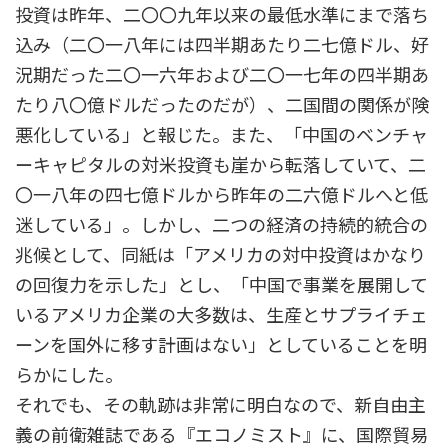
投資は昨年、二〇〇九年以来の最低水準にまで落ち
込み（二〇一八年には四半期あたり二七億ドル、好
況期だった二〇一六年および二〇一七年の四半期あ
たり八〇億ドルだったのだが）、二国間の関係が険
悪化している」と報じた。また、「中国のベンチャ
ーキャピタルの対米投資も崖から転落していて、二
〇一八年の四七億ドルから昨年の二六億ドルへと低
迷している」。しかし、二つの経済の持続的統合の
兆候として、同紙は「アメリカの対中投資はかなり
の回復力を示した」とし、「中国で事業を展開して
いるアメリカ企業の大多数は、生産とサプライチェ
ーンを国外に移す計画はない」としていることを明
らかにした。
それでも、その軌跡は非常に明白なので、新自由主
義の前衛雑誌である『エコノミスト』に、国際貿易