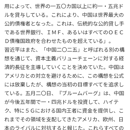
用によって、世界の一五〇カ国以上に約一・五兆ド
ルを貸与している。これにより、中国は世界最大の
公的債権者となった。これは、伝統的な公的貸し手
である世界銀行、ＩＭＦ、あるいはすべてのＯＥＣ
Ｄ債権国政府を合わせたものを超えている」。
習近平はまた、「中国二〇二五」と呼ばれる別の構
想を通じて、資本主義バリューチェーンに対する経
済的長征を主導していくことを決めていた。中国は
アメリカとの対立を避けるために、この構想を公式
には放棄したが、構想の当初の目標すべてを追求し
ている。五月二〇日、『ブルームバーグ』は、中国
が今後五年間で一・四兆ドルを投資して、ハイテ
ク、特に５Ｇにおける国内王者に資金を提供し、こ
れまでその領域を支配してきたアメリカ、欧州、日
本のライバルに対抗すると報じた。これらすべての