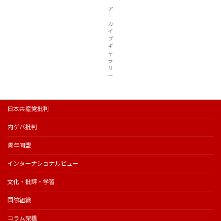
ア
ー
カ
イ
ブ
ギ
ャ
ラ
リ
ー
日本共産党批判
内ゲバ批判
青年同盟
インターナショナルビュー
文化・批評・学習
国際組織
コラム架橋