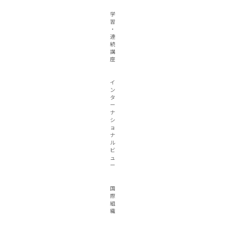
学
習
・
連
続
講
座
イ
ン
タ
ー
ナ
シ
ョ
ナ
ル
ビ
ュ
ー
国
際
組
織