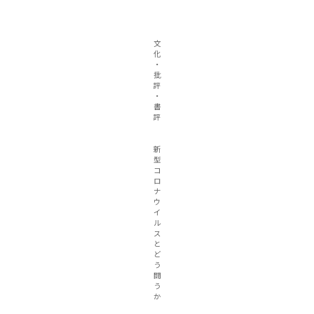
文
化
・
批
評
・
書
評
新
型
コ
ロ
ナ
ウ
イ
ル
ス
と
ど
う
闘
う
か