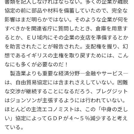
書類を記入しなければならない。多くの企業が離脱
協定の前に部品や材料を備蓄していたので、完全な
影響はまだ明らかではない。そのような企業が何を
すべきかを関連省庁に質問したとき、倉庫を用意す
るとか、ＥＵ域内にその企業の支店を準備するとか
を助言されたことが報告された。支配権を握り、幻
想であるイギリスの主権を取り戻すためには、こん
なにも多くが必要なのだ！
製造業よりも重要な経済分野―金融やサービス―
は、自由貿易協定には含まれさえしていない。困難
な交渉が継続することになるだろう、ブレグジット
はジョンソンが主張するようには行われていない。
ほとんどの主流エコノミストは、この「中身の乏し
い」協定によってＧＤＰが４～５％減少すると考え
ている。