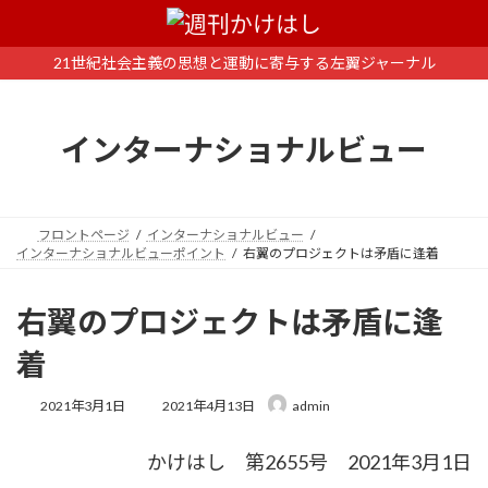
コ
ナ
ン
ビ
テ
ゲ
21世紀社会主義の思想と運動に寄与する左翼ジャーナル
ン
ー
ツ
シ
へ
ョ
インターナショナルビュー
ス
ン
キ
に
ッ
移
プ
動
フロントページ
インターナショナルビュー
インターナショナルビューポイント
右翼のプロジェクトは矛盾に逢着
右翼のプロジェクトは矛盾に逢
着
最
2021年3月1日
2021年4月13日
admin
終
更
かけはし 第2655号 2021年3月1日
新
日