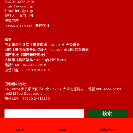
FAX 03-3372-9402
https://www.jrcl.jp
E-mail
info@jrcl.jp
発行人 山口 明
振替口座
00860-4-156009 新時代社
編集
日本革命的共産主義者同盟（JRCL）中央委員会
国際主義労働者全国協議会（NCIW）全国運営委員会
関西支社（関西新時代社）
大阪市福島区福島7-16-10吉村ビル203
電話/FAX 06-6458-7018
振替口座 00910-8-308136
労働者の力社
143-0024 東京都大田区中央7-12-16 大森助産院方 電話 080-4662-5183
red2129oct@outlook.jp
振替口座 00110-2-415220
検索
Copyright ©2021 Kakehashi Editorial board. All Rights Reserved.
MENU
HOME
お問い合わせ