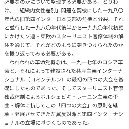
必要なのかについて整理する必要がある。とりわ
け、「組織内女性差別」問題を契機にした一九八〇
年代の旧第四インター日本支部の危機と分裂、それ
と並行した一九八〇年代後半から一九九〇年代初頭
にかけたソ連・東欧のスターリニスト官僚体制の解
体を通じて、それがどのように突きつけられたのか
を振り返ってみる必要がある。
われわれの革命党概念は、一九一七年のロシア革
命と、それによって建設された共産主義インターナ
ショナル（コミンテルン）の最初の四つの大会を基
礎にしたものであった。そしてスターリニスト官僚
独裁体制によるボルシェビキ・レーニン主義の歪
曲・解体に抗してこの「四つの大会」の原則を継
承・発展させてきた左翼反対派と第四インターナシ
ョナルの立場に基づくものであった。