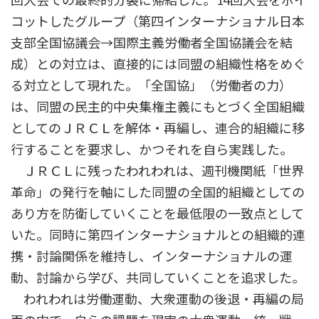
回大会での最終的分裂に帰結した。14回大会をボイ
コットしたグループ（第四インターナショナル日本
支部全国協議会→国際主義労働者全国協議会を結
成）との対立は、直接的には同盟の組織性格をめぐ
る対立として現れた。「全国協」（労働者の力）
は、同盟の民主的中央集権主義にもとづく全国組織
としてのＪＲＣＬを解体・再編し、連合的組織に移
行することを要求し、かつそれを自ら実践した。
ＪＲＣＬに残ったわれわれは、週刊機関紙「世界
革命」の発行を軸にした同盟の全国的組織としての
あり方を防衛していくことを最低限の一致点として
いた。同時に第四インターナショナルとの組織的連
携・討論関係を維持し、インターナショナルの運
動、討論から学び、共同していくことを追求した。
われわれは労働運動、大衆運動の後退・再編の局