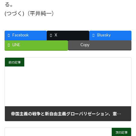
る。
(つづく)（平井純一）
Facebook
X
Bluesky
LINE
Copy
前の記事
帝国主義の戦争と新自由主義グローバリゼーション、憲法改悪と「戦争国家」化に対決する新しい左翼政治組織の統合へ、討論を開始しよう
2005年3月21日
次の記事