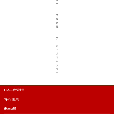
ー
国
際
組
織
ア
ー
カ
イ
ブ
ギ
ャ
ラ
リ
ー
日本共産党批判
内ゲバ批判
青年同盟