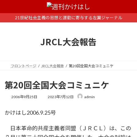
コ
ナ
ン
ビ
テ
ゲ
21世紀社会主義の思想と運動に寄与する左翼ジャーナル
ン
ー
ツ
シ
へ
ョ
JRCL大会報告
ス
ン
キ
に
ッ
移
プ
動
フロントページ
JRCL大会報告
第20回全国大会コミュニケ
第20回全国大会コミュニケ
最
2006年9月25日
2023年7月12日
admin
終
更
かけはし2006.9.25号
新
日
時
日本革命的共産主義者同盟（ＪＲＣＬ）は、この
: