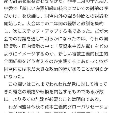
身の討論を重ね合わせながら、昨年二月の十九期九
中委で「新しい左翼組織の統合についての討論の呼
びかけ」を決議し、同盟内外の闘う仲間との討論を
開始した。大会はこの二年間の経験と教訓を集約
し、次にステップ・アップする場であった。だが大
会での討論を通して明らかになったのは、今日の国
際情勢・国内情勢の中で「反資本主義左翼」をどの
ようにイメージするのか、新しい複数主義的民主的
全国組織をどう考えるのか実践するにあたってわが
同盟内には未だ大きな政治的幅があることが明らか
になった。
この闘いはこれまでわれわれが党に対して持って
きた概念の飛躍や転換を内包するものであるが故
に、より多くの討論が必要なことは明白である。
わが同盟は今秋の資本主義的グローバリゼーショ