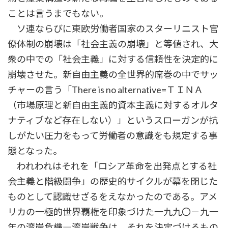
ことは言うまでもない。
ソ連ならびに東欧労働者国家のスターリニスト官
僚体制の崩壊は「社会主義の崩壊」と等値され、大
衆の中での「社会主義」に対する信頼性を決定的に
崩壊させた。新自由主義の全世界的席巻の中でサッ
チャーの言う「There is no alternative=ＴＩＮＡ
（市場原理と新自由主義的資本主義に対するオルタ
ナティブなど存在しない）」というスローガンが抗
しがたい圧力をもって労働者の意識をも規定する事
態となった。
われわれはそれを「ロシア革命を出発点とする社
会主義と階級闘争」の歴史的サイクルが幕を閉じた
ものとして認識せざるをえなかったのである。アメ
リカの一極的世界覇権を印象づけた一九九〇－九一
年の湾岸危機―湾岸戦争は、それを決定づけるもの