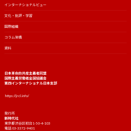
インターナショナルビュー
文化・批評・学習
国際組織
コラム架橋
資料
日本革命的共産主義者同盟
国際主義労働者全国協議会
第四インターナショナル日本支部
https://jrcl.info/
発行所
新時代社
東京都渋谷区初台1-50-4-103
電話 03-3372-9401