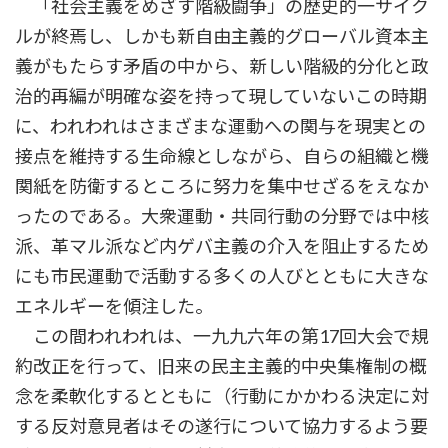
「社会主義をめざす階級闘争」の歴史的一サイク
ルが終焉し、しかも新自由主義的グローバル資本主
義がもたらす矛盾の中から、新しい階級的分化と政
治的再編が明確な姿を持って現していないこの時期
に、われわれはさまざまな運動への関与を現実との
接点を維持する生命線としながら、自らの組織と機
関紙を防衛するところに努力を集中せざるをえなか
ったのである。大衆運動・共同行動の分野では中核
派、革マル派など内ゲバ主義の介入を阻止するため
にも市民運動で活動する多くの人びとともに大きな
エネルギーを傾注した。
この間われわれは、一九九六年の第17回大会で規
約改正を行って、旧来の民主主義的中央集権制の概
念を柔軟化するとともに（行動にかかわる決定に対
する反対意見者はその遂行について協力するよう要