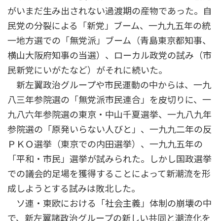
がいまだ生み出されない過渡期の産物であった。自
民党の分裂による「新党」ブーム、一九九五年の統
一地方選での「無党派」ブーム（青島東京都知事、
横山大阪府知事の当選）、ローカル政党の試み（市
民新党にいがたなど）がそれに続いた。
新左翼政治グループや市民運動の中からは、一九
八三年参院選の「無党派市民連合」を皮切りに、一
九八六年参院選の東京・中山千夏選挙、一九八九年
参院選の「原発いらない人びと」、一九九二年の反
ＰＫＯ選挙（東京での内田選挙）、一九九五年の
「平和・市民」選挙が試みられた。しかし国政選挙
での議会的足場を獲得することによって新潮流を形
成しようとする試みは敗北した。
ソ連・東欧における「社会主義」体制の崩壊の中
で、新左翼諸政治グループの新しい共同と潮流化を