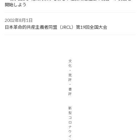
開始しよう
2002年8月1日
日本革命的共産主義者同盟（JRCL）第19回全国大会
文
化
・
批
評
・
書
評
新
型
コ
ロ
ナ
ウ
イ