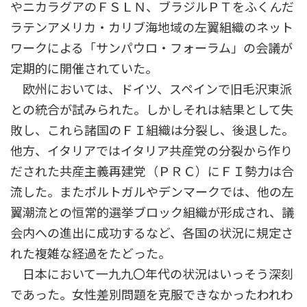
やニカラグアのＦＳＬＮ、ブラジルＰＴをふくんだ
ラテンアメリカ・カリブ海地域の左翼組織のネット
ワークによる「サンパウロ・フォーラム」の会議が
定期的に開催されていた。
欧州においては、ドイツ、スペインで旧毛沢東派
との統合が試みられた。しかしそれは結果として失
敗し、これら諸国のＦＩ組織は分裂し、後退した。
他方、イタリアではイタリア共産党の分裂から作り
だされた共産主義再建党（ＰＲＣ）にＦＩ勢力は合
流した。またポルトガルやデンマークでは、他の左
翼潮流との恒常的選挙ブロック組織が形成され、議
会内への進出に成功するなど、各国の状況に規定さ
れた複雑な経過をたどった。
日本において一九九〇年代の状況はいっそう深刻
であった。女性差別問題を克服できなかったわれわ