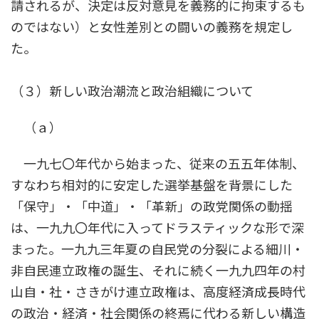
請されるが、決定は反対意見を義務的に拘束するも
のではない）と女性差別との闘いの義務を規定し
た。
（３）新しい政治潮流と政治組織について
（ａ）
一九七〇年代から始まった、従来の五五年体制、
すなわち相対的に安定した選挙基盤を背景にした
「保守」・「中道」・「革新」の政党関係の動揺
は、一九九〇年代に入ってドラスティックな形で深
まった。一九九三年夏の自民党の分裂による細川・
非自民連立政権の誕生、それに続く一九九四年の村
山自・社・さきがけ連立政権は、高度経済成長時代
の政治・経済・社会関係の終焉に代わる新しい構造