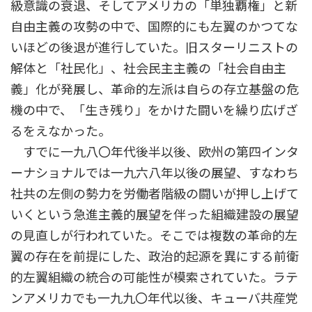
級意識の衰退、そしてアメリカの「単独覇権」と新
自由主義の攻勢の中で、国際的にも左翼のかつてな
いほどの後退が進行していた。旧スターリニストの
解体と「社民化」、社会民主主義の「社会自由主
義」化が発展し、革命的左派は自らの存立基盤の危
機の中で、「生き残り」をかけた闘いを繰り広げざ
るをえなかった。
すでに一九八〇年代後半以後、欧州の第四インタ
ーナショナルでは一九六八年以後の展望、すなわち
社共の左側の勢力を労働者階級の闘いが押し上げて
いくという急進主義的展望を伴った組織建設の展望
の見直しが行われていた。そこでは複数の革命的左
翼の存在を前提にした、政治的起源を異にする前衛
的左翼組織の統合の可能性が模索されていた。ラテ
ンアメリカでも一九九〇年代以後、キューバ共産党