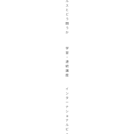
ル
ス
と
ど
う
闘
う
か
学
習
・
連
続
講
座
イ
ン
タ
ー
ナ
シ
ョ
ナ
ル
ビ
ュ